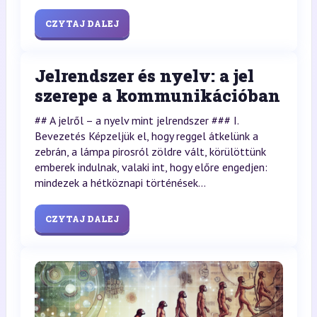
CZYTAJ DALEJ
Jelrendszer és nyelv: a jel
szerepe a kommunikációban
## A jelről – a nyelv mint jelrendszer ### I.
Bevezetés Képzeljük el, hogy reggel átkelünk a
zebrán, a lámpa pirosról zöldre vált, körülöttünk
emberek indulnak, valaki int, hogy előre engedjen:
mindezek a hétköznapi történések...
CZYTAJ DALEJ