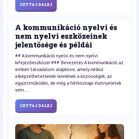
CZYTAJ DALEJ
A kommunikáció nyelvi és
nem nyelvi eszközeinek
jelentősége és példái
## A kommunikáció nyelvi és nem nyelvi
kifejezőeszközei ### Bevezetés A kommunikáció az
emberi társadalom alapköve, amely nélkül
elképzelhetetlenek lennének a közösségek, az
együttműködés, de még a hétköznapi életnyeletek
sem....
CZYTAJ DALEJ