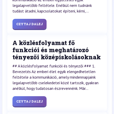
legalapvetőbb feltétele. Enélkül nem tudnánk
tudást átadni, kapcsolatokat építeni, kérni,...
CZYTAJ DALEJ
A közlésfolyamat fő
funkciói és meghatározó
tényezői középiskolásoknak
## A közlésfolyamat funkciói és tényezői ### 1.
Bevezetés Az emberi élet egyik elengedhetetlen
feltétele a kommunikáció, amely mindennapjaink
legalapvetőbb cselekedetei közé tartozik, gyakran
anélkül, hogy tudatosan észrevennénk. Már...
CZYTAJ DALEJ