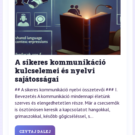
A sikeres kommunikáció
kulcselemei és nyelvi
sajátosságai
## A sikeres kommunikáció nyelvi összetevői ### I.
Bevezetés A kommunikáció mindennapi életünk
szerves és elengedhetetlen része. Már a csecsemők
is ösztönösen keresik a kapcsolatot hangokkal,
grimaszokkal, később gőgicséléssel, s...
CZYTAJ DALEJ