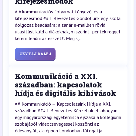
kifejezésmódok
# A kommunikációs folyamat tényezői és a
kifejezésmód ## I. Bevezetés Gondoljunk egy iskolai
dolgozat beadására: a tanár e-mailben rövid
utasítást küld a diákoknak, miszerint „péntek reggel
kérem leadni az esszét!”. Mégis,...
CZYTAJ DALEJ
Kommunikáció a XXI.
században: kapcsolatok
hídja és digitális kihívások
## Kommunikáció — Kapcsolataink Hídja a XXI.
században ### I. Bevezetés Képzeljük el, ahogyan
egy magyarországi egyetemista éjszaka a kollégiumi
szobájából videocsevegéssel köszönti az
édesanyját, aki éppen Londonban látogatja...