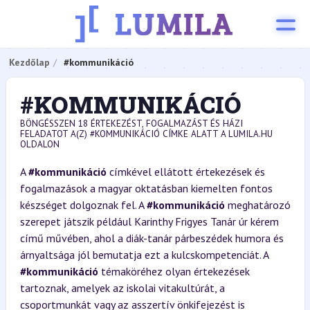
Kezdőlap
#kommunikáció
#KOMMUNIKÁCIÓ
BÖNGÉSSZEN 18 ÉRTEKEZÉST, FOGALMAZÁST ÉS HÁZI
FELADATOT A(Z) #KOMMUNIKÁCIÓ CÍMKE ALATT A LUMILA.HU
OLDALON
A
#kommunikáció
címkével ellátott értekezések és
fogalmazások a magyar oktatásban kiemelten fontos
készséget dolgoznak fel. A
#kommunikáció
meghatározó
szerepet játszik például Karinthy Frigyes Tanár úr kérem
című művében, ahol a diák-tanár párbeszédek humora és
árnyaltsága jól bemutatja ezt a kulcskompetenciát. A
#kommunikáció
témaköréhez olyan értekezések
tartoznak, amelyek az iskolai vitakultúrát, a
csoportmunkát vagy az asszertív önkifejezést is