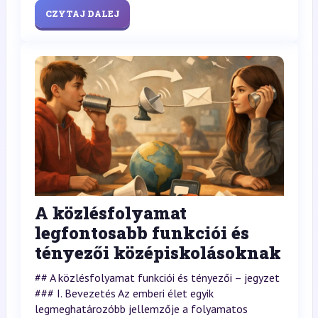
CZYTAJ DALEJ
A közlésfolyamat
legfontosabb funkciói és
tényezői középiskolásoknak
## A közlésfolyamat funkciói és tényezői – jegyzet
### I. Bevezetés Az emberi élet egyik
legmeghatározóbb jellemzője a folyamatos