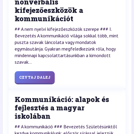
nonverbális
kifejezőeszközök a
kommunikációt
## A nem nyelvi kifejezőeszközök szerepe ### I.
Bevezetés A kommunikáció világa sokkal több, mint
puszta szavak láncolata vagy mondatok
egymásutánja. Gyakran megfeledkezünk róla, hogy
mindennapi kapcsolattartásunkban a kimondott
szavak...
CZYTAJ DALEJ
Kommunikáció: alapok és
fejlesztés a magyar
iskolában
## A kommunikáció ### Bevezetés Születésünktől
kezdve kommunikálunk: először sírással jelezzük,