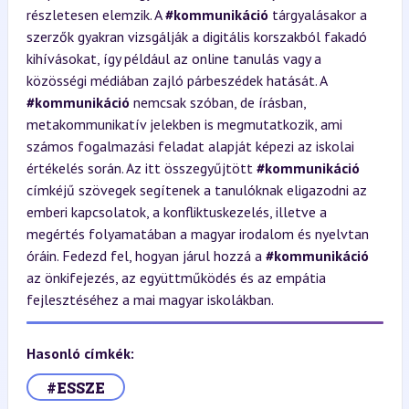
részletesen elemzik. A
#kommunikáció
tárgyalásakor a
szerzők gyakran vizsgálják a digitális korszakból fakadó
kihívásokat, így például az online tanulás vagy a
közösségi médiában zajló párbeszédek hatását. A
#kommunikáció
nemcsak szóban, de írásban,
metakommunikatív jelekben is megmutatkozik, ami
számos fogalmazási feladat alapját képezi az iskolai
értékelés során. Az itt összegyűjtött
#kommunikáció
címkéjű szövegek segítenek a tanulóknak eligazodni az
emberi kapcsolatok, a konfliktuskezelés, illetve a
megértés folyamatában a magyar irodalom és nyelvtan
óráin. Fedezd fel, hogyan járul hozzá a
#kommunikáció
az önkifejezés, az együttműködés és az empátia
fejlesztéséhez a mai magyar iskolákban.
Hasonló címkék:
#ESSZE