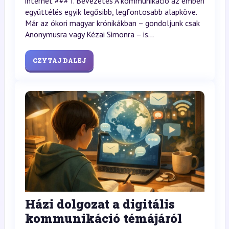
internet ### I. Bevezetés A kommunikáció az emberi
együttélés egyik legősibb, legfontosabb alapköve.
Már az ókori magyar krónikákban – gondoljunk csak
Anonymusra vagy Kézai Simonra – is...
CZYTAJ DALEJ
Házi dolgozat a digitális
kommunikáció témájáról