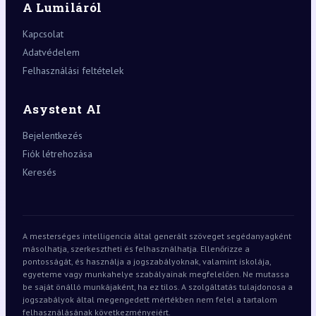
A Lumiláról
Kapcsolat
Adatvédelem
Felhasználási feltételek
Asystent AI
Bejelentkezés
Fiók létrehozása
Keresés
A mesterséges intelligencia által generált szöveget segédanyagként
másolhatja, szerkesztheti és felhasználhatja. Ellenőrizze a
pontosságát, és használja a jogszabályoknak, valamint iskolája,
egyeteme vagy munkahelye szabályainak megfelelően. Ne mutassa
be saját önálló munkájaként, ha ez tilos. A szolgáltatás tulajdonosa a
jogszabályok által megengedett mértékben nem felel a tartalom
felhasználásának következményeiért.