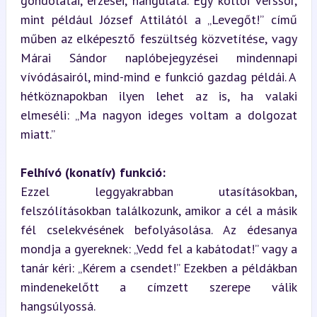
gondolatai, érzései, hangulata. Egy költői verssor, 
mint például József Attilától a „Levegőt!” című 
műben az elképesztő feszültség közvetítése, vagy 
Márai Sándor naplóbejegyzései mindennapi 
vívódásairól, mind-mind e funkció gazdag példái. A 
hétköznapokban ilyen lehet az is, ha valaki 
elmeséli: „Ma nagyon ideges voltam a dolgozat 
miatt.”
Felhívó (konatív) funkció:
Ezzel leggyakrabban utasításokban, 
felszólításokban találkozunk, amikor a cél a másik 
fél cselekvésének befolyásolása. Az édesanya 
mondja a gyereknek: „Vedd fel a kabátodat!” vagy a 
tanár kéri: „Kérem a csendet!” Ezekben a példákban 
mindenekelőtt a címzett szerepe válik 
hangsúlyossá.