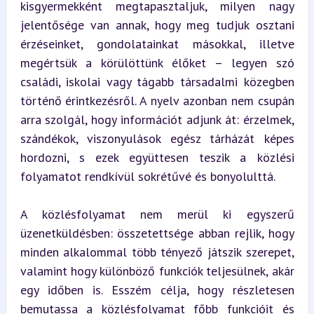
kisgyermekként megtapasztaljuk, milyen nagy 
jelentősége van annak, hogy meg tudjuk osztani 
érzéseinket, gondolatainkat másokkal, illetve 
megértsük a körülöttünk élőket – legyen szó 
családi, iskolai vagy tágabb társadalmi közegben 
történő érintkezésről. A nyelv azonban nem csupán 
arra szolgál, hogy információt adjunk át: érzelmek, 
szándékok, viszonyulások egész tárházát képes 
hordozni, s ezek együttesen teszik a közlési 
folyamatot rendkívül sokrétűvé és bonyolulttá.
A közlésfolyamat nem merül ki egyszerű 
üzenetküldésben: összetettsége abban rejlik, hogy 
minden alkalommal több tényező játszik szerepet, 
valamint hogy különböző funkciók teljesülnek, akár 
egy időben is. Esszém célja, hogy részletesen 
bemutassa a közlésfolyamat főbb funkcióit és 