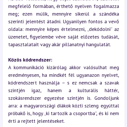
megfelelő formában, érthető nyelven fogalmazza 
meg; ezen múlik, mennyire sikerül a szándéka 
szerinti jelentést átadni. Ugyanilyen fontos a vevő 
oldala: mennyire képes értelmezni, „dekódolni” az 
üzenetet, figyelembe véve saját előzetes tudását, 
tapasztalatait vagy akár pillanatnyi hangulatát.
Közös kódrendszer:
A kommunikáció kizárólag akkor valósulhat meg 
eredményesen, ha mindkét fél ugyanazon nyelvet, 
kódrendszert használja – s ez nemcsak a szavak 
szintjén igaz, hanem a kulturális háttér, 
szokásrendszer egyezése szintjén is. Gondoljunk 
arra: a magyarországi diákok közti szleng egyúttal 
próbakő is, hogy „ki tartozik a csoportba”, és ki nem 
érti a rejtett jelentéseket.