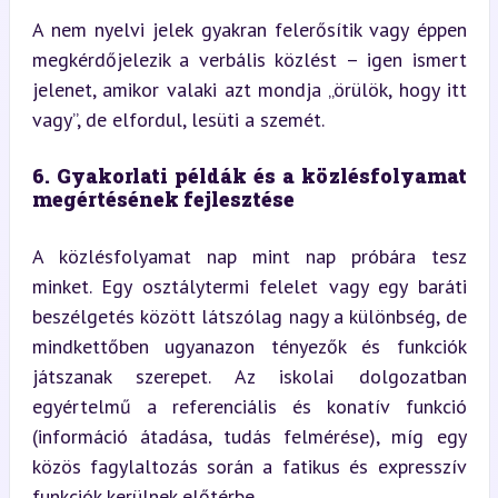
A nem nyelvi jelek gyakran felerősítik vagy éppen 
megkérdőjelezik a verbális közlést – igen ismert 
jelenet, amikor valaki azt mondja „örülök, hogy itt 
vagy”, de elfordul, lesüti a szemét.
6. Gyakorlati példák és a közlésfolyamat 
megértésének fejlesztése
A közlésfolyamat nap mint nap próbára tesz 
minket. Egy osztálytermi felelet vagy egy baráti 
beszélgetés között látszólag nagy a különbség, de 
mindkettőben ugyanazon tényezők és funkciók 
játszanak szerepet. Az iskolai dolgozatban 
egyértelmű a referenciális és konatív funkció 
(információ átadása, tudás felmérése), míg egy 
közös fagylaltozás során a fatikus és expresszív 
funkciók kerülnek előtérbe.