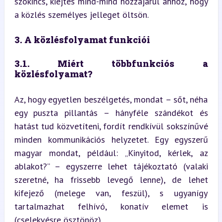
szókincs, kiejtés mind-mind hozzájárul ahhoz, hogy 
a közlés személyes jelleget öltsön.
3. A közlésfolyamat funkciói
3.1. Miért többfunkciós a 
közlésfolyamat? 
Az, hogy egyetlen beszélgetés, mondat – sőt, néha 
egy puszta pillantás – hányféle szándékot és 
hatást tud közvetíteni, fordít rendkívül sokszínűvé 
minden kommunikációs helyzetet. Egy egyszerű 
magyar mondat, például: „Kinyitod, kérlek, az 
ablakot?” – egyszerre lehet tájékoztató (valaki 
szeretné, ha frissebb levegő lenne), de lehet 
kifejező (melege van, feszül), s ugyanígy 
tartalmazhat felhívó, konatív elemet is 
(cselekvésre ösztönöz).