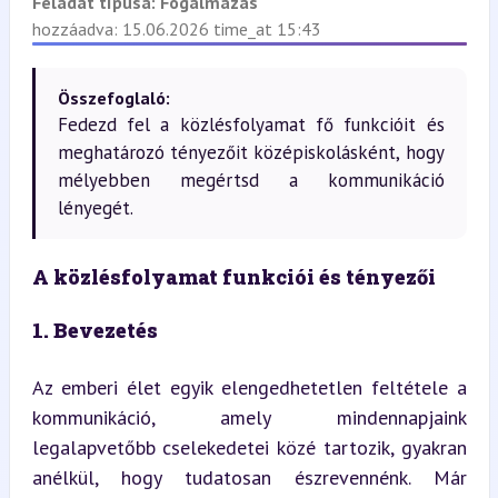
Feladat típusa:
Fogalmazás
hozzáadva: 15.06.2026 time_at 15:43
Összefoglaló:
Fedezd fel a közlésfolyamat fő funkcióit és
meghatározó tényezőit középiskolásként, hogy
mélyebben megértsd a kommunikáció
lényegét.
A közlésfolyamat funkciói és tényezői
1. Bevezetés
Az emberi élet egyik elengedhetetlen feltétele a 
kommunikáció, amely mindennapjaink 
legalapvetőbb cselekedetei közé tartozik, gyakran 
anélkül, hogy tudatosan észrevennénk. Már 