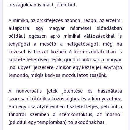
országokban is mást jelenthet.
A mimika, az arckifejezés azonnal reagál az érzelmi 
állapotra: egy magyar népmesei előadásban 
például egészen apró mimikai változásokkal is 
lenyűgözi a mesélő a hallgatóságot, még ha 
keveset is beszél közben. A kézmozdulatokban is 
sokféle lehetőség rejlik, gondoljunk csak a magyar 
„na, ugye!” jelzésére, amikor egy kézfejjel egyfajta 
lemondó, mégis kedves mozdulatot teszünk.
A nonverbális jelek jelentése és használata 
szorosan kötődik a közösséghez és a környezethez. 
Ami egy osztályteremben tiszteletteljes, például a 
tanárral szemben a szemkontaktus, az máshol 
(például egy templomban) tolakodónak hat.