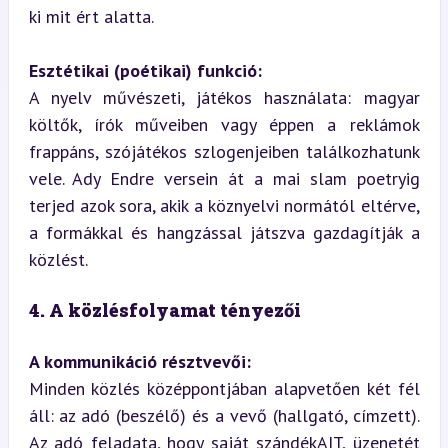
ki mit ért alatta.
Esztétikai (poétikai) funkció:
A nyelv művészeti, játékos használata: magyar 
költők, írók műveiben vagy éppen a reklámok 
frappáns, szójátékos szlogenjeiben találkozhatunk 
vele. Ady Endre versein át a mai slam poetryig 
terjed azok sora, akik a köznyelvi normától eltérve, 
a formákkal és hangzással játszva gazdagítják a 
közlést.
4. A közlésfolyamat tényezői
A kommunikáció résztvevői:
Minden közlés középpontjában alapvetően két fél 
áll: az adó (beszélő) és a vevő (hallgató, címzett). 
Az adó feladata, hogy saját szándékAIT, üzenetét 