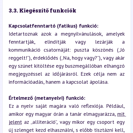
3.3. Kiegészítő funkciók
Kapcsolatfenntartó (fatikus) funkció:
Idetartoznak azok a megnyilvánulások, amelyek 
fenntartják, elindítják vagy lezárják a 
kommunikáció csatornáját: puszta köszönés („Jó 
reggelt!”), érdeklődés („Na, hogy vagy?”), vagy akár 
egy szünet kitöltése egy buszmegállóban elhangzó 
megjegyzéssel az időjárásról. Ezek célja nem az 
információadás, hanem a kapcsolat ápolása.
Értelmező (metanyelvi) funkció:
Ez a nyelv saját magára való reflexiója. Például, 
amikor egy magyar órán a tanár elmagyarázza, 
mit 
jelent
 az „alliteráció”, vagy mikor egy csoport egy 
új szlenget kezd elhasználni, s előbb tisztázni kell, 