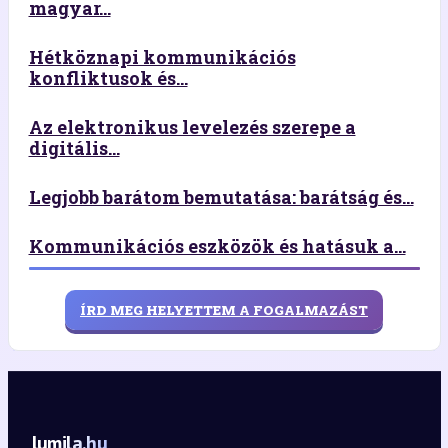
magyar...
Hétköznapi kommunikációs
konfliktusok és...
Az elektronikus levelezés szerepe a
digitális...
Legjobb barátom bemutatása: barátság és...
Kommunikációs eszközök és hatásuk a...
ÍRD MEG HELYETTEM A FOGALMAZÁST
lumila.hu