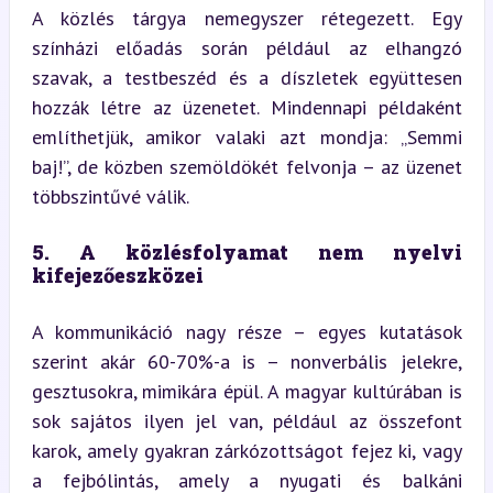
A közlés tárgya nemegyszer rétegezett. Egy 
színházi előadás során például az elhangzó 
szavak, a testbeszéd és a díszletek együttesen 
hozzák létre az üzenetet. Mindennapi példaként 
említhetjük, amikor valaki azt mondja: „Semmi 
baj!”, de közben szemöldökét felvonja – az üzenet 
többszintűvé válik.
5. A közlésfolyamat nem nyelvi 
kifejezőeszközei
A kommunikáció nagy része – egyes kutatások 
szerint akár 60-70%-a is – nonverbális jelekre, 
gesztusokra, mimikára épül. A magyar kultúrában is 
sok sajátos ilyen jel van, például az összefont 
karok, amely gyakran zárkózottságot fejez ki, vagy 
a fejbólintás, amely a nyugati és balkáni 