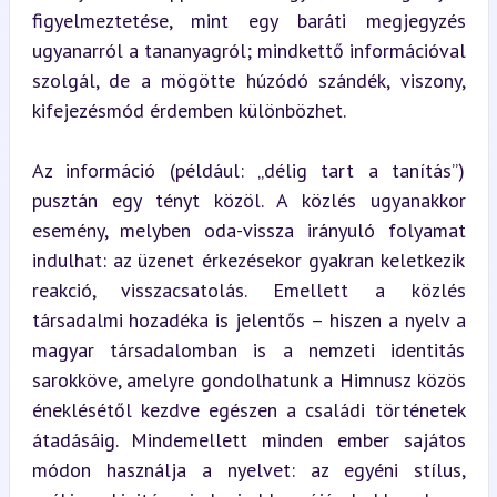
figyelmeztetése, mint egy baráti megjegyzés 
ugyanarról a tananyagról; mindkettő információval 
szolgál, de a mögötte húzódó szándék, viszony, 
kifejezésmód érdemben különbözhet.
Az információ (például: „délig tart a tanítás”) 
pusztán egy tényt közöl. A közlés ugyanakkor 
esemény, melyben oda-vissza irányuló folyamat 
indulhat: az üzenet érkezésekor gyakran keletkezik 
reakció, visszacsatolás. Emellett a közlés 
társadalmi hozadéka is jelentős – hiszen a nyelv a 
magyar társadalomban is a nemzeti identitás 
sarokköve, amelyre gondolhatunk a Himnusz közös 
éneklésétől kezdve egészen a családi történetek 
átadásáig. Mindemellett minden ember sajátos 
módon használja a nyelvet: az egyéni stílus, 