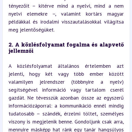
tényezőit – kitérve mind a nyelvi, mind a nem 
nyelvi elemekre –, valamint kortárs magyar 
példákkal és irodalmi visszautalásokkal világítsa 
meg jelentőségüket.
2. A közlésfolyamat fogalma és alapvető 
jellemzői
A közlésfolyamat általános értelemben azt 
jelenti, hogy két vagy több ember között 
valamilyen jelrendszer (többnyire a nyelv) 
segítségével információ vagy tartalom cserél 
gazdát. Ne tévesszük azonban össze az egyszerű 
információzáporral: a kommunikáció ennél mindig 
tudatosabb – szándék, érzelmi töltet, személyes 
viszony is megjelenik benne. Gondoljunk csak arra, 
mennyire másképp hat ránk egy tanár hangsúlyos 