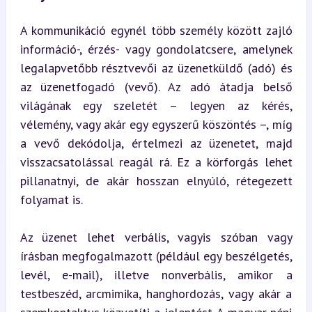
A kommunikáció egynél több személy között zajló 
információ-, érzés- vagy gondolatcsere, amelynek 
legalapvetőbb résztvevői az üzenetküldő (adó) és 
az üzenetfogadó (vevő). Az adó átadja belső 
világának egy szeletét – legyen az kérés, 
vélemény, vagy akár egy egyszerű köszöntés –, míg 
a vevő dekódolja, értelmezi az üzenetet, majd 
visszacsatolással reagál rá. Ez a körforgás lehet 
pillanatnyi, de akár hosszan elnyúló, rétegezett 
folyamat is.
Az üzenet lehet verbális, vagyis szóban vagy 
írásban megfogalmazott (például egy beszélgetés, 
levél, e-mail), illetve nonverbális, amikor a 
testbeszéd, arcmimika, hanghordozás, vagy akár a 