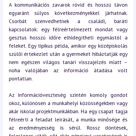
A kommunikációs zavarok rövid és hosszú távon 
egyaránt súlyos következményekkel járhatnak. 
Csorbát szenvedhetnek a családi, baráti 
kapcsolatok: egy félreértelmezett mondat vagy 
gesztus hosszú időre elhidegítheti egymástól a 
feleket. Egy tipikus példa, amikor egy középiskolás 
szülői értekezlet után a gyermeket hibáztatják egy 
nem egészen világos tanári visszajelzés miatt – 
noha valójában az információ átadása volt 
pontatlan.
Az információveszteség szintén komoly gondot 
okoz, különösen a munkahelyi közösségekben vagy 
akár iskolai projektmunkákban. Ha egy csapat tagja 
félreérti a feladat leírását, a munka minősége és 
az eredményesség is sérül. Rossz döntések, 
felesleges viták, sőt akár pénzügyi veszteségek is 