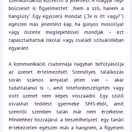
szemkontaktus közvetíti a jelentést. A magyar népi 
bölcselet is figyelmeztet: „Nem a szó, hanem a 
hangsúly”. Egy egyszerű mondat („Te is itt vagy?”) 
egészen más jelentést kap, ha gúnyos mosollyal 
vagy őszinte meglepetéssel mondják – ezt 
tapasztalhattuk iskolai vagy családi szituációkban 
egyaránt.
A kommunikáció csatornája nagyban befolyásolja 
az üzenet értelmezését. Személyes találkozás 
során számos árnyalat jelen van – akár 
tudattalanul is –, amit telefonbeszélgetés vagy 
írott üzenet nem képes visszaadni. Egy szülő 
olvashat feddést gyermeke SMS-éből, amit 
szemtől szemben talán már nem érzékelne. 
Mindehhez hozzájárul a beszédhelyzet: egy tanári 
értekezleten egészen más a hangnem, a figyelem 