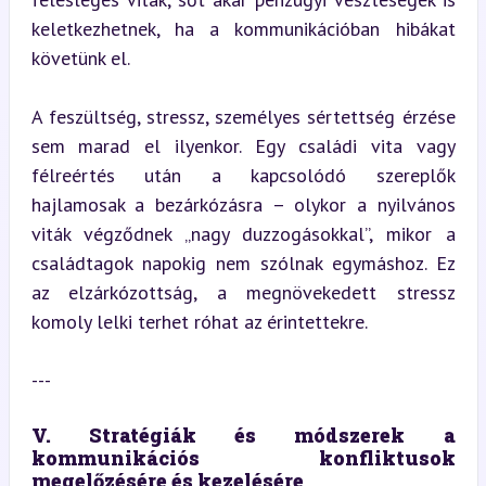
keletkezhetnek, ha a kommunikációban hibákat 
követünk el.
A feszültség, stressz, személyes sértettség érzése 
sem marad el ilyenkor. Egy családi vita vagy 
félreértés után a kapcsolódó szereplők 
hajlamosak a bezárkózásra – olykor a nyilvános 
viták végződnek „nagy duzzogásokkal”, mikor a 
családtagok napokig nem szólnak egymáshoz. Ez 
az elzárkózottság, a megnövekedett stressz 
komoly lelki terhet róhat az érintettekre.
---
V. Stratégiák és módszerek a 
kommunikációs konfliktusok 
megelőzésére és kezelésére