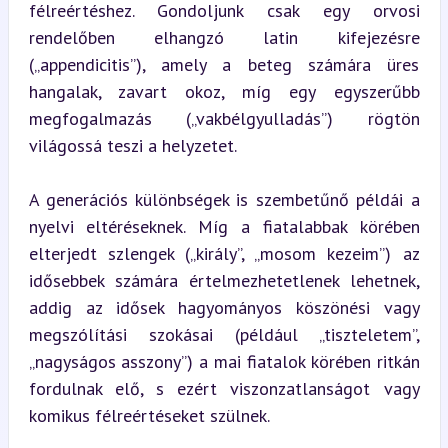
félreértéshez. Gondoljunk csak egy orvosi 
rendelőben elhangzó latin kifejezésre 
(„appendicitis”), amely a beteg számára üres 
hangalak, zavart okoz, míg egy egyszerűbb 
megfogalmazás („vakbélgyulladás”) rögtön 
világossá teszi a helyzetet.
A generációs különbségek is szembetűnő példái a 
nyelvi eltéréseknek. Míg a fiatalabbak körében 
elterjedt szlengek („király”, „mosom kezeim”) az 
idősebbek számára értelmezhetetlenek lehetnek, 
addig az idősek hagyományos köszönési vagy 
megszólítási szokásai (például „tiszteletem”, 
„nagyságos asszony”) a mai fiatalok körében ritkán 
fordulnak elő, s ezért viszonzatlanságot vagy 
komikus félreértéseket szülnek.