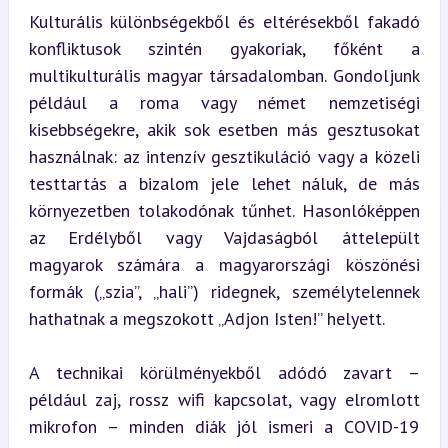
Kulturális különbségekből és eltérésekből fakadó 
konfliktusok szintén gyakoriak, főként a 
multikulturális magyar társadalomban. Gondoljunk 
például a roma vagy német nemzetiségi 
kisebbségekre, akik sok esetben más gesztusokat 
használnak: az intenzív gesztikuláció vagy a közeli 
testtartás a bizalom jele lehet náluk, de más 
környezetben tolakodónak tűnhet. Hasonlóképpen 
az Erdélyből vagy Vajdaságból áttelepült 
magyarok számára a magyarországi köszönési 
formák („szia”, „hali”) ridegnek, személytelennek 
hathatnak a megszokott „Adjon Isten!” helyett.
A technikai körülményekből adódó zavart – 
például zaj, rossz wifi kapcsolat, vagy elromlott 
mikrofon – minden diák jól ismeri a COVID-19 