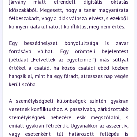
járvány miatt elrendelt digitális oktatás 
időszakából. Megesett, hogy a tanár magyarázata 
félbeszakadt, vagy a diák válasza elvész, s ezekből 
könnyen kialakulhatott konfliktus, meg nem értés.
Egy beszédhelyzet bonyolultsága is zavar 
forrásává válhat. Egy örömteli bejelentést 
(például „Felvettek az egyetemre!”) más súllyal 
értékel a család, ha közös családi ebéd közben 
hangzik el, mint ha egy fáradt, stresszes nap végén 
kerül szóba.
A személyiségbeli különbségek szintén gyakran 
vezetnek konfliktushoz. A passzívabb, zárkózottabb 
személyiségnek nehezére esik megszólalni, s 
emiatt gyakran félreértik. Ugyanakkor az asszertív, 
vagy esetenként túl határozott fellépés is 