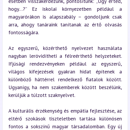
esetben visszakérdezünk, pontosítunk: „Úgy érted, 
hogy…?” Ez iskolai környezetben például a 
magyarórákon is alapszabály – gondoljunk csak 
arra, ahogy tanáraink tanítanak az értő olvasás 
fontosságára.
Az egyszerű, közérthető nyelvezet használata 
nagyban lerövidítheti a félreérthető helyzeteket. 
Ifjúsági rendezvényeken például az egyszerű, 
világos kifejezések gyakran hidat építenek a 
különböző háttérrel rendelkező fiatalok között. 
Ugyanígy, ha nem szakemberek között beszélünk, 
kerüljük a túlzott szaknyelvet.
A kulturális érzékenység és empátia fejlesztése, az 
eltérő szokások tiszteletben tartása különösen 
fontos a sokszínű magyar társadalomban. Egy új 