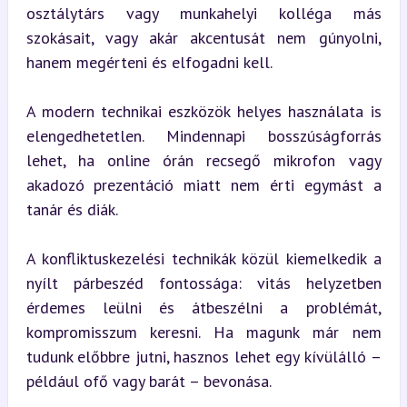
osztálytárs vagy munkahelyi kolléga más 
szokásait, vagy akár akcentusát nem gúnyolni, 
hanem megérteni és elfogadni kell.
A modern technikai eszközök helyes használata is 
elengedhetetlen. Mindennapi bosszúságforrás 
lehet, ha online órán recsegő mikrofon vagy 
akadozó prezentáció miatt nem érti egymást a 
tanár és diák.
A konfliktuskezelési technikák közül kiemelkedik a 
nyílt párbeszéd fontossága: vitás helyzetben 
érdemes leülni és átbeszélni a problémát, 
kompromisszum keresni. Ha magunk már nem 
tudunk előbbre jutni, hasznos lehet egy kívülálló – 
például ofő vagy barát – bevonása.