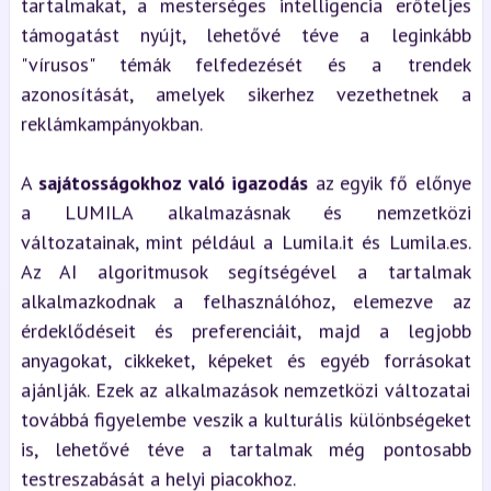
tartalmakat, a mesterséges intelligencia erőteljes
támogatást nyújt, lehetővé téve a leginkább
"vírusos" témák felfedezését és a trendek
azonosítását, amelyek sikerhez vezethetnek a
reklámkampányokban.
A
sajátosságokhoz való igazodás
az egyik fő előnye
a LUMILA alkalmazásnak és nemzetközi
változatainak, mint például a Lumila.it és Lumila.es.
Az AI algoritmusok segítségével a tartalmak
alkalmazkodnak a felhasználóhoz, elemezve az
érdeklődéseit és preferenciáit, majd a legjobb
anyagokat, cikkeket, képeket és egyéb forrásokat
ajánlják. Ezek az alkalmazások nemzetközi változatai
továbbá figyelembe veszik a kulturális különbségeket
is, lehetővé téve a tartalmak még pontosabb
testreszabását a helyi piacokhoz.