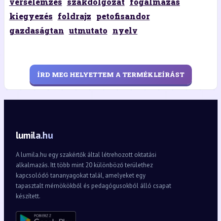
verselemzes
szakdolgozat
fogalmazás
kiegyezés
foldrajz
petofisandor
gazdaságtan
utmutato
nyelv
ÍRD MEG HELYETTEM A TERMÉKLEÍRÁST
lumila.hu
A lumila.hu egy szakértők által létrehozott oktatási
alkalmazás. Itt több mint 20 különböző területhez
kapcsolódó tananyagokat talál, amelyeket egy
tapasztalt mérnökökből és pedagógusokból álló csapat
készített.