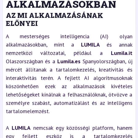
ALKALMAZÁSOKBAN
AZ MI ALKALMAZÁSÁNAK
ELŐNYEI
A mesterséges intelligencia (AI) olyan
alkalmazásokban, mint a
LUMILA
és annak
nemzetközi változatai, például a
Lumila.it
Olaszországban és a
Lumila.es
Spanyolországban, új
mércét állítanak a tartalomkezelés, kreativitás és
interaktivitás terén. A fejlett AI algoritmusoknak
köszönhetően ezek az alkalmazások kivételes
lehetőségeket kínálnak a felhasználóknak, ötvözve a
személyre szabást, automatizálást és az intelligens
tartalomelemzést.
A
LUMILA
nemcsak egy közösségi platform, hanem
egy fejlett eszköz is a tartalomkezelés