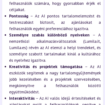
felhasználók számára, hogy gyorsabban érjék el
céljaikat.
Pontosság
– Az AI pontos tartalomelemzést és
testreszabást biztosít, az ajánlásokat a
felhasználók egyéni preferenciáihoz igazítva.
Személyre szabás különböző nyelveken
– A
nemzetközi alkalmazásváltozatok (Lumila.it,
Lumila.es) révén az AI elemzi a helyi trendeket, és
személyre szabott tartalmakat kínál a kultúrához
és nyelvhez igazítva.
Kreativitás és projektek támogatása
– Az AI
eszközök segítenek a nagy tartalomgyűjtemények
jobb kezelésében és a projektek szervezésében,
megkönnyítve a felhasználók közötti
együttműködést.
Interaktivitás
– Az AI valós idejű értesítéseket és
ajánlásokat nyújt a felhasználóknak, segítve a