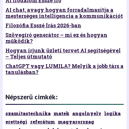
AI Irodalom Esszé Író
AI chat, avagy hogyan forradalmasítja a
mesterséges intelligencia a kommunikációt
Filozófia Esszé Írás 2026-ban
Szövegíró generátor – mi ez és hogyan
működik?
Hogyan írjunk üzleti tervet AI segítségével
– Teljes útmutató
ChatGPT vagy LUMILA? Melyik a jobb társ a
tanulásban?
Népszerű címkék:
szamitastechnika
matek
angolnyelv
logika
erettségi
referátum
magyarorszag