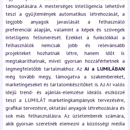
támogatására. A mesterséges intelligencia lehetővé
teszi a gyűjtemények automatikus létrehozását, a
legjobb anyagok javaslását a felhasználó
preferenciái alapján, valamint a képek és szövegek
intelligens felismerését. Ezekkel a funkciókkal a
felhasználók nemcsak jobb és relevánsabb
projekteket hozhatnak létre, hanem időt is
megtakaríthatnak, mivel gyorsan hozzáférhetnek a
legmegfelelőbb tartalmakhoz. Az
AI a LUMILÁBAN
még tovább megy, támogatva a szakembereket,
marketingeseket és tartalomkészítőket is. Az AI valós
idejű trend- és ajánlás-elemzése ideális eszközzé
teszi a LUMILÁT marketingkampányok tervezésére,
grafikai tervezésre, oktatási anyagok létrehozására és
sok más felhasználásra. Az üzletemberek számára,
akik gyorsan szeretnék elemezni a közösségi média