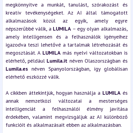
megkönnyítve a munkát, tanulást, szórakozást és 
kreatív tevékenységeket. Az AI által támogatott 
alkalmazások közül az egyik, amely egyre 
népszerűbbé válik, a 
LUMILA
 – egy olyan alkalmazás, 
amely intelligensen és a felhasználók igényeihez 
igazodva teszi lehetővé a tartalmak létrehozását és 
megosztását. A 
LUMILA
 más nyelvi változatokban is 
elérhető, például 
Lumila.it
 néven Olaszországban és 
Lumila.es
 néven Spanyolországban, így globálisan 
elérhető eszközzé válik.
A cikkben áttekintjük, hogyan használja a 
LUMILA
 és 
annak nemzetközi változatai a mesterséges 
intelligenciát a felhasználói élmény javítása 
érdekében, valamint megvizsgáljuk az AI különböző 
funkcióit és alkalmazásait ebben az alkalmazásban.