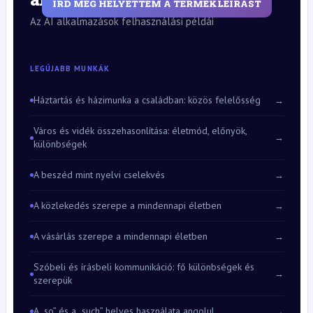
ÍRD MEG HELYETTEM A TERMÉKLEÍRÁST
Az AI alkalmazások felhasználási példái
LEGÚJABB MUNKÁK
Háztartás és házimunka a családban: közös felelősség
→
Város és vidék összehasonlítása: életmód, előnyök,
→
különbségek
A beszéd mint nyelvi cselekvés
→
A közlekedés szerepe a mindennapi életben
→
A vásárlás szerepe a mindennapi életben
→
Szóbeli és írásbeli kommunikáció: fő különbségek és
→
szerepük
A „so” és a „such” helyes használata angolul
→