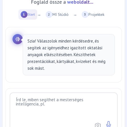
weboldalt...
Foglald össze a
→
MI Stúdió
→
Projektek
1
Start
2
3
Szia! Válaszolok minden kérdésedre, és
segítek az igényeidhez igazított oktatási
anyagok elkészítésében. Készíthetek
prezentációkat, kártyákat, kvízeket és még
sok mást.