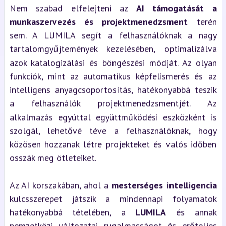
Nem szabad elfelejteni az
AI támogatását a
munkaszervezés és projektmenedzsment
terén
sem. A LUMILA segít a felhasználóknak a nagy
tartalomgyűjtemények kezelésében, optimalizálva
azok katalogizálási és böngészési módját. Az olyan
funkciók, mint az automatikus képfelismerés és az
intelligens anyagcsoportosítás, hatékonyabbá teszik
a felhasználók projektmenedzsmentjét. Az
alkalmazás egyúttal együttműködési eszközként is
szolgál, lehetővé téve a felhasználóknak, hogy
közösen hozzanak létre projekteket és valós időben
osszák meg ötleteiket.
Az AI korszakában, ahol a
mesterséges intelligencia
kulcsszerepet játszik a mindennapi folyamatok
hatékonyabbá tételében, a
LUMILA
és annak
nemzetközi változatai rugalmasságot és erőteljes