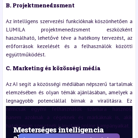
B. Projektmenedzsment
Az intelligens szervezési funkcióknak köszönhetően a
LUMILA projektmenedzsment eszközként
használható, lehetővé téve a hatékony tervezést, az
erőforrások kezelését és a felhasználók közötti
együttműködést.
C. Marketing és közösségi média
Az AI segít a közösségi médiában népszerű tartalmak
elemzésében és olyan témák ajánlásában, amelyek a
legnagyobb potenciállal bírnak a viralitásra. Ez
nemcsak egyéni felhasználók számára hasznos,
hanem azoknak a cégeknek és márkáknak is, akik
hatékonyan szeretnék irányítani online kampányaikat.
Mesterséges intelligencia
alkalmazás