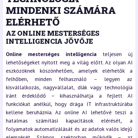
MINDENKI SZÁMÁRA
ELÉRHETŐ
AZ ONLINE MESTERSÉGES
INTELLIGENCIA JÖVŐJE
Online mesterséges intelligencia
teljesen új
lehetőségeket nyitott meg a világ előtt. Az olyan AI
eszközöknek köszönhetően, amelyek elérhetők a
felhőben, minden felhasználó – legyen az
kisvállalkozás, nagyvállalat, diák vagy technológia
iránt érdeklődő – kihasználhatja a fejlett AI
funkciókat anélkül, hogy drága IT infrastruktúrába
kellene beruháznia. Az online AI lehetővé teszi a
hatalmas számítási kapacitások elérését, a
folyamatok automatizálását és az adatok valós idejű
elemzését. Számos szektorban működik – az