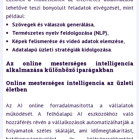
lehetővé teszi bonyolult feladatok elvégzését, mint 
például:
Szövegek és válaszok generálása
,
Természetes nyelv feldolgozása (NLP)
,
Képek felismerése és videó adatok elemzése
,
Adatalapú üzleti stratégiák kidolgozása
.
Az online mesterséges intelligencia 
alkalmazása különböző iparágakban
Online mesterséges intelligencia az üzleti 
életben
Az AI online forradalmasította a vállalatok 
működését. A felhőalapú AI eszközökhöz való 
hozzáférés révén a vállalkozások automatizálhatják a 
folyamatok széles skáláját, ami időmegtakarítást, 
hatékonyságnövelést és költségcsökkentést 