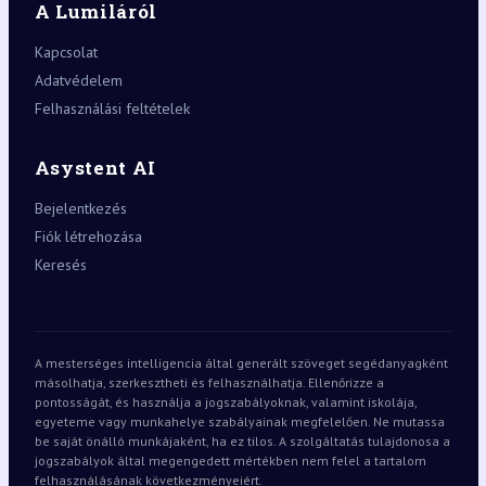
A Lumiláról
Kapcsolat
Adatvédelem
Felhasználási feltételek
Asystent AI
Bejelentkezés
Fiók létrehozása
Keresés
A mesterséges intelligencia által generált szöveget segédanyagként
másolhatja, szerkesztheti és felhasználhatja. Ellenőrizze a
pontosságát, és használja a jogszabályoknak, valamint iskolája,
egyeteme vagy munkahelye szabályainak megfelelően. Ne mutassa
be saját önálló munkájaként, ha ez tilos. A szolgáltatás tulajdonosa a
jogszabályok által megengedett mértékben nem felel a tartalom
felhasználásának következményeiért.