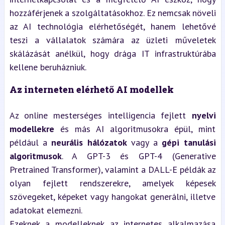
hozzáférjenek a szolgáltatásokhoz. Ez nemcsak növeli 
az AI technológia elérhetőségét, hanem lehetővé 
teszi a vállalatok számára az üzleti műveletek 
skálázását anélkül, hogy drága IT infrastruktúrába 
kellene beruházniuk.
Az interneten elérhető AI modellek
Az online mesterséges intelligencia fejlett 
nyelvi 
modellekre
 és más AI algoritmusokra épül, mint 
például a 
neurális hálózatok
 vagy a 
gépi tanulási 
algoritmusok
. A GPT-3 és GPT-4 (Generative 
Pretrained Transformer), valamint a DALL-E példák az 
olyan fejlett rendszerekre, amelyek képesek 
szövegeket, képeket vagy hangokat generálni, illetve 
adatokat elemezni.
Ezeknek a modelleknek az internetes alkalmazása 