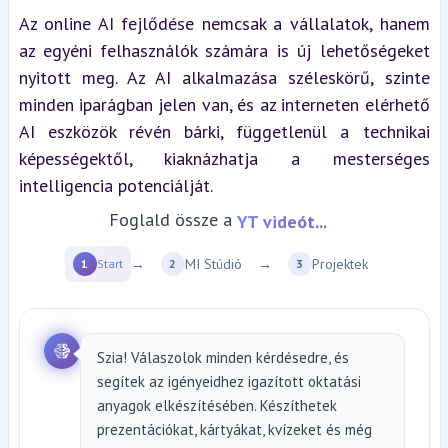
Az online AI fejlődése nemcsak a vállalatok, hanem 
az egyéni felhasználók számára is új lehetőségeket 
nyitott meg. Az AI alkalmazása széleskörű, szinte 
minden iparágban jelen van, és az interneten elérhető 
AI eszközök révén bárki, függetlenül a technikai 
képességektől, kiaknázhatja a mesterséges 
intelligencia potenciálját.
Foglald össze a
YT videót...
→
MI Stúdió
→
Projektek
1
Start
2
3
Szia! Válaszolok minden kérdésedre, és
segítek az igényeidhez igazított oktatási
anyagok elkészítésében. Készíthetek
prezentációkat, kártyákat, kvízeket és még