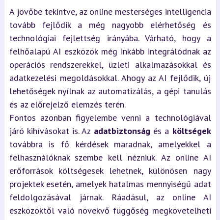
A jövőbe tekintve, az online mesterséges intelligencia
tovább fejlődik a még nagyobb elérhetőség és
technológiai fejlettség irányába. Várható, hogy a
felhőalapú AI eszközök még inkább integrálódnak az
operációs rendszerekkel, üzleti alkalmazásokkal és
adatkezelési megoldásokkal. Ahogy az AI fejlődik, új
lehetőségek nyílnak az automatizálás, a gépi tanulás
és az előrejelző elemzés terén.
Fontos azonban figyelembe venni a technológiával
járó kihívásokat is. Az
adatbiztonság
és a
költségek
továbbra is fő kérdések maradnak, amelyekkel a
felhasználóknak szembe kell nézniük. Az online AI
erőforrások költségesek lehetnek, különösen nagy
projektek esetén, amelyek hatalmas mennyiségű adat
feldolgozásával járnak. Ráadásul, az online AI
eszközöktől való növekvő függőség megkövetelheti