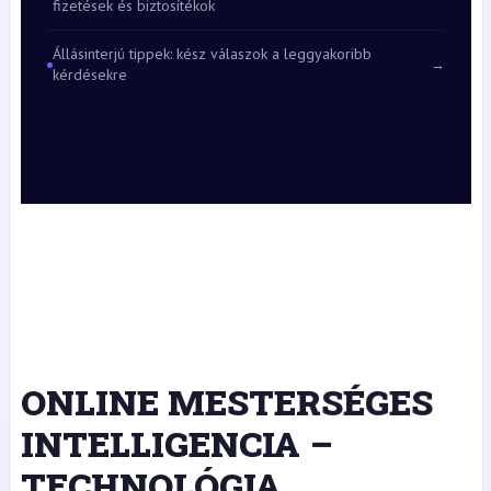
fizetések és biztosítékok
Állásinterjú tippek: kész válaszok a leggyakoribb
→
kérdésekre
ONLINE MESTERSÉGES
INTELLIGENCIA –
TECHNOLÓGIA