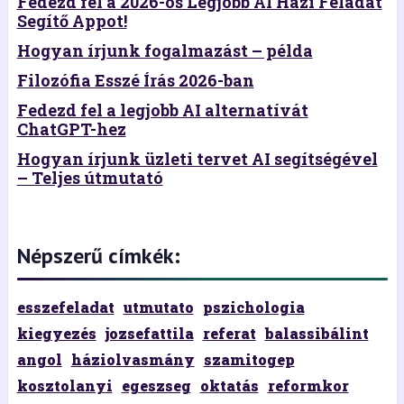
Fedezd fel a 2026-os Legjobb AI Házi Feladat
Segítő Appot!
Hogyan írjunk fogalmazást – példa
Filozófia Esszé Írás 2026-ban
Fedezd fel a legjobb AI alternatívát
ChatGPT-hez
Hogyan írjunk üzleti tervet AI segítségével
– Teljes útmutató
Népszerű címkék:
esszefeladat
utmutato
pszichologia
kiegyezés
jozsefattila
referat
balassibálint
angol
háziolvasmány
szamitogep
kosztolanyi
egeszseg
oktatás
reformkor