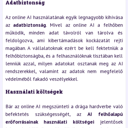
Adatbiztonság
Az online AI használatának egyik legnagyobb kihívása
az
adatbiztonság
. Mivel az online AI a felhőben
működik, minden adat távolról van tárolva és
feldolgozva, ami kibertámadások kockázatát rejti
magában. A vállalatoknak ezért be kell fektetniük a
felhőbiztonságba, és a felhasználóknak tisztában kell
lenniük azzal, milyen adatokat osztanak meg az AI
rendszerekkel, valamint az adatok nem megfelelő
védelméből fakadó veszélyekkel.
Használati költségek
Bár az online AI megszünteti a drága hardverbe való
befektetés szükségességét, az
AI felhőalapú
erőforrásainak használati költségei
jelentősek