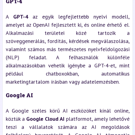
GPT-4
A
GPT-4
az egyik legfejlettebb nyelvi modell,
amelyet az OpenAI fejlesztett ki, és online érhető el.
Alkalmazási területei közé tartozik a
szöveggenerálás, fordítás, kérdések megválaszolása,
valamint számos más természetes nyelvfeldolgozási
(NLP) feladat. A felhasználók különféle
alkalmazásokban vehetik igénybe a GPT-4-et, mint
például chatboxokban, automatikus
marketingtartalom írásban vagy adatelemzésben.
Google AI
A Google széles körű AI eszközöket kínál online,
köztük a
Google Cloud AI
platformot, amely lehetővé
teszi a vállalatok számára az AI megoldások