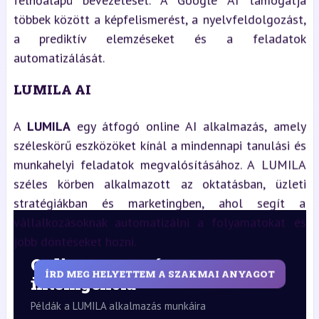
felhőalapú bevezetését. A Google AI támogatja
többek között a képfelismerést, a nyelvfeldolgozást,
a prediktív elemzéseket és a feladatok
automatizálását.
LUMILA AI
A
LUMILA
egy átfogó online AI alkalmazás, amely
széleskörű eszközöket kínál a mindennapi tanulási és
munkahelyi feladatok megvalósításához. A LUMILA
széles körben alkalmazott az oktatásban, üzleti
stratégiákban és marketingben, ahol segít a
vállalkozásoknak automatizálni a folyamatokat és
jobb döntéseket hozni.
Online mesterséges
ÍRD MEG HELYETTEM A SZAKMAI ANYAGOT
intelligencia
Példák a LUMILA alkalmazás munkáira