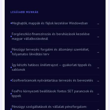
LEGÚJABB MUNKÁK
Meghajtók, mappák és fájlok kezelése Windowsban
→
Forgóeszköz-finanszírozás és beruházások kezelése
→
magyar vállalkozásoknál
Pénzügyi tervezés: forgalmi és állományi szemlélet,
→
folyamatos likviditási terv
Így készíts hatásos önéletrajzot — gyakorlati tippek és
→
sablonok
Szoftverlicencek nyilvántartása: tervezés és bevezetés
→
FoxPro környezeti beállítások: fontos SET parancsok és
→
tippek
Pénzügyi szolgáltatások és vállalati pénzforgalom:
→