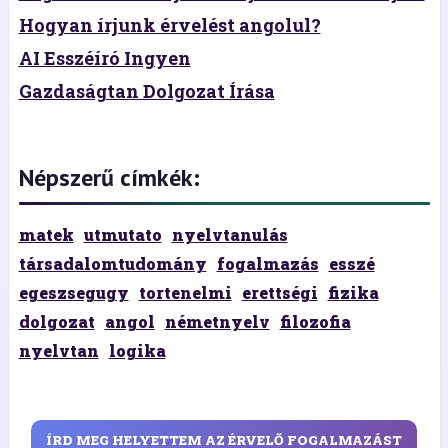
Hogyan írjunk érvelést angolul?
AI Esszéíró Ingyen
Gazdaságtan Dolgozat Írása
Népszerű címkék:
matek
utmutato
nyelvtanulás
társadalomtudomány
fogalmazás
esszé
egeszsegugy
tortenelmi
erettségi
fizika
dolgozat
angol
németnyelv
filozofia
nyelvtan
logika
ÍRD MEG HELYETTEM AZ ÉRVELŐ FOGALMAZÁST