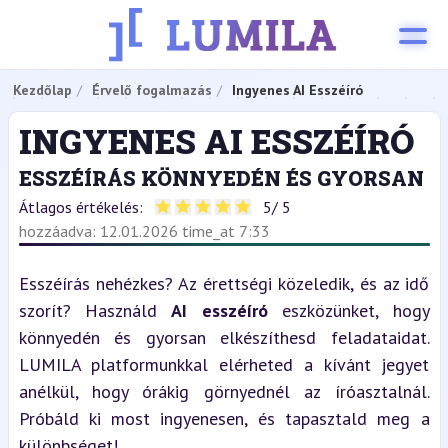
Kezdőlap
Érvelő fogalmazás
Ingyenes AI Esszéíró
INGYENES AI ESSZÉÍRÓ
ESSZÉÍRÁS KÖNNYEDÉN ÉS GYORSAN
Átlagos értékelés:
5
/ 5
hozzáadva: 12.01.2026 time_at 7:33
Esszéírás nehézkes? Az érettségi közeledik, és az idő 
szorít? Használd 
AI esszéíró
 eszközünket, hogy 
könnyedén és gyorsan elkészíthesd feladataidat. 
LUMILA platformunkkal elérheted a kívánt jegyet 
anélkül, hogy órákig görnyednél az íróasztalnál. 
Próbáld ki most ingyenesen, és tapasztald meg a 
különbséget!