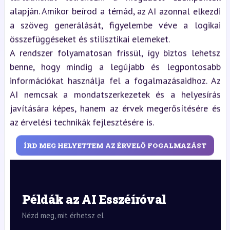
alapján. Amikor beírod a témád, az AI azonnal elkezdi
a szöveg generálását, figyelembe véve a logikai
összefüggéseket és stilisztikai elemeket.
A rendszer folyamatosan frissül, így biztos lehetsz
benne, hogy mindig a legújabb és legpontosabb
információkat használja fel a fogalmazásaidhoz. Az
AI nemcsak a mondatszerkezetek és a helyesírás
javítására képes, hanem az érvek megerősítésére és
az érvelési technikák fejlesztésére is.
ÍRD MEG HELYETTEM AZ ÉRVELŐ FOGALMAZÁST
Példák az AI Esszéíróval
Nézd meg, mit érhetsz el