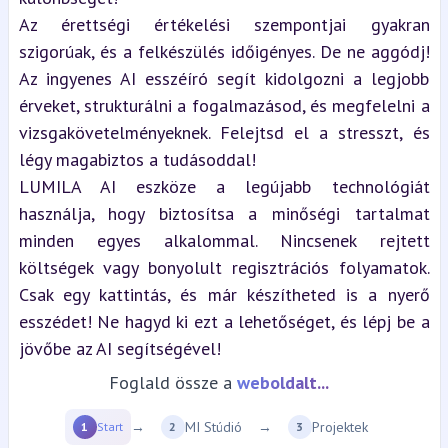
Az érettségi értékelési szempontjai gyakran 
szigorúak, és a felkészülés időigényes. De ne aggódj! 
Az ingyenes AI esszéíró segít kidolgozni a legjobb 
érveket, strukturálni a fogalmazásod, és megfelelni a 
vizsgakövetelményeknek. Felejtsd el a stresszt, és 
légy magabiztos a tudásoddal!
LUMILA AI eszköze a legújabb technológiát 
használja, hogy biztosítsa a minőségi tartalmat 
minden egyes alkalommal. Nincsenek rejtett 
költségek vagy bonyolult regisztrációs folyamatok. 
Csak egy kattintás, és már készítheted is a nyerő 
esszédet! Ne hagyd ki ezt a lehetőséget, és lépj be a 
jövőbe az AI segítségével!
Foglald össze a
weboldalt...
→
MI Stúdió
→
Projektek
1
Start
2
3