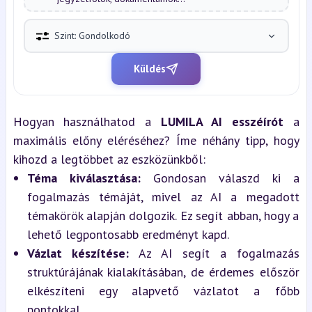
Szint: Gondolkodó
Küldés
Hogyan használhatod a 
LUMILA AI esszéírót
 a 
maximális előny eléréséhez? Íme néhány tipp, hogy 
kihozd a legtöbbet az eszközünkből:
Téma kiválasztása:
 Gondosan válaszd ki a 
fogalmazás témáját, mivel az AI a megadott 
témakörök alapján dolgozik. Ez segít abban, hogy a 
lehető legpontosabb eredményt kapd.
Vázlat készítése:
 Az AI segít a fogalmazás 
struktúrájának kialakításában, de érdemes először 
elkészíteni egy alapvető vázlatot a főbb 
pontokkal.