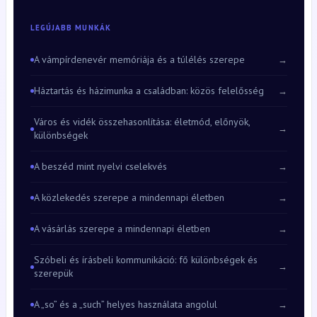
LEGÚJABB MUNKÁK
A vámpírdenevér memóriája és a túlélés szerepe
→
Háztartás és házimunka a családban: közös felelősség
→
Város és vidék összehasonlítása: életmód, előnyök,
→
különbségek
A beszéd mint nyelvi cselekvés
→
A közlekedés szerepe a mindennapi életben
→
A vásárlás szerepe a mindennapi életben
→
Szóbeli és írásbeli kommunikáció: fő különbségek és
→
szerepük
A „so” és a „such” helyes használata angolul
→