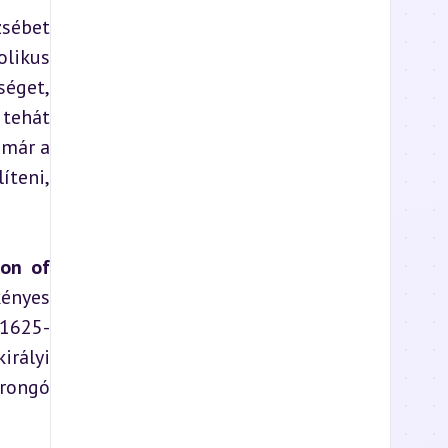
sébet 
likus 
éget, 
tehát 
már a 
teni, 
ion of 
ényes 
(1625-
rályi 
rongó 