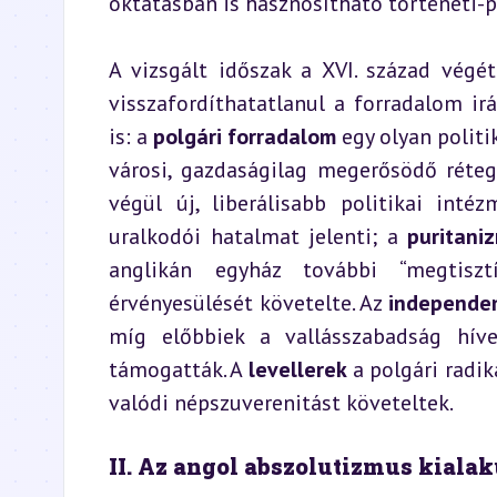
oktatásban is hasznosítható történeti-p
A vizsgált időszak a XVI. század végé
visszafordíthatatlanul a forradalom ir
is: a 
polgári forradalom
 egy olyan politi
városi, gazdaságilag megerősödő réteg 
végül új, liberálisabb politikai intéz
uralkodói hatalmat jelenti; a 
puritani
anglikán egyház további “megtisztít
érvényesülését követelte. Az 
independe
míg előbbiek a vallásszabadság hívei 
támogatták. A 
levellerek
 a polgári radik
valódi népszuverenitást követeltek.
II. Az angol abszolutizmus kialak