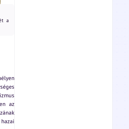
ét a
élyen 
séges 
izmus 
en az 
zának 
hazai 