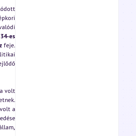
ódott 
pkori 
alódi 
34-es 
z
 feje. 
tikai 
jlődő 
a volt 
tnek. 
olt a 
edése 
llam, 