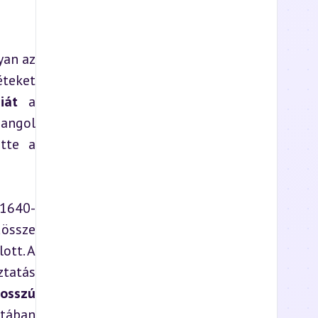
an az 
teket 
iát
 a 
 angol 
tte a 
 1640-
össze 
tt. A 
tatás 
osszú 
tában 