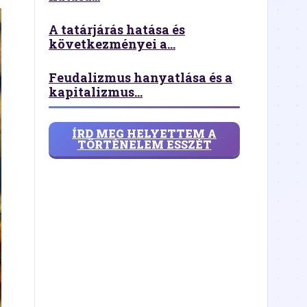
A tatárjárás hatása és
következményei a...
Feudalizmus hanyatlása és a
kapitalizmus...
ÍRD MEG HELYETTEM A
TÖRTÉNELEM ESSZÉT