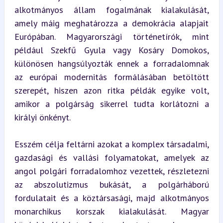
alkotmányos állam fogalmának kialakulását, 
amely máig meghatározza a demokrácia alapjait 
Európában. Magyarországi történetírók, mint 
például Szekfű Gyula vagy Kosáry Domokos, 
különösen hangsúlyozták ennek a forradalomnak 
az európai modernitás formálásában betöltött 
szerepét, hiszen azon ritka példák egyike volt, 
amikor a polgárság sikerrel tudta korlátozni a 
királyi önkényt.
Esszém célja feltárni azokat a komplex társadalmi, 
gazdasági és vallási folyamatokat, amelyek az 
angol polgári forradalomhoz vezettek, részletezni 
az abszolutizmus bukását, a polgárháború 
fordulatait és a köztársasági, majd alkotmányos 
monarchikus korszak kialakulását. Magyar 