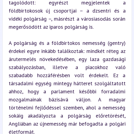
tagolódott: egyrészt megjelentek a 
földbirtokosok új csoportjai – a dzsentri és a 
vidéki polgárság –, másrészt a városiasodás során 
megerősödött az iparos polgárság is.
A polgárság és a földbirtokos nemesség (gentry) 
érdekei egyre inkább találkoztak: mindkét réteg az 
árutermelés növekedésében, egy laza gazdasági 
szabályozásban, illetve a piacokhoz való 
szabadabb hozzáférésben volt érdekelt. Ez a 
társadalmi egység mintegy hátteret szolgáltatott 
ahhoz, hogy a parlament későbbi forradalmi 
mozgalmainak bázisává váljon. A magyar 
történelmi fejlődéssel szemben, ahol a nemesség 
sokáig akadályozta a polgárság előretörését, 
Angliában az újnemesség már befogadta a polgári 
életformát.