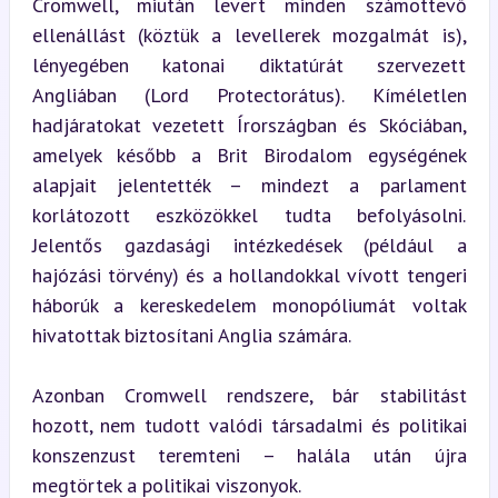
Cromwell, miután levert minden számottevő 
ellenállást (köztük a levellerek mozgalmát is), 
lényegében katonai diktatúrát szervezett 
Angliában (Lord Protectorátus). Kíméletlen 
hadjáratokat vezetett Írországban és Skóciában, 
amelyek később a Brit Birodalom egységének 
alapjait jelentették – mindezt a parlament 
korlátozott eszközökkel tudta befolyásolni. 
Jelentős gazdasági intézkedések (például a 
hajózási törvény) és a hollandokkal vívott tengeri 
háborúk a kereskedelem monopóliumát voltak 
hivatottak biztosítani Anglia számára.
Azonban Cromwell rendszere, bár stabilitást 
hozott, nem tudott valódi társadalmi és politikai 
konszenzust teremteni – halála után újra 
megtörtek a politikai viszonyok.