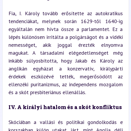
Fia, I. Károly tovább erősítette az autokratikus 
tendenciákat, melynek során 1629-től 1640-ig 
egyáltalán nem hívta össze a parlamentet. Ez a 
lépés különösen irritálta a polgárságot és a vidéki 
nemességet, akik joggal érezték elnyomva 
magukat. A társadalmi elégedetlenséget még 
inkább súlyosbította, hogy Jakab és Károly az 
anglikán egyházat a konzervatív, királypárti 
érdekek eszközévé tették, megerősödött az 
ellenzéki puritanizmus, az independens mozgalom 
és a skót presbiteriánus ellenállás.
IV. A királyi hatalom és a skót konfliktus
Skóciában a vallási és politikai gondolkodás e 
korszakban külön utakat járt, mint Anglia déli 