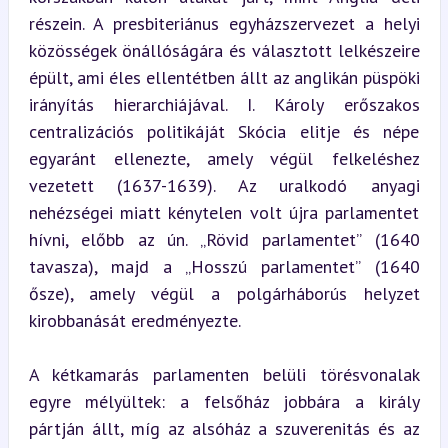
részein. A presbiteriánus egyházszervezet a helyi 
közösségek önállóságára és választott lelkészeire 
épült, ami éles ellentétben állt az anglikán püspöki 
irányítás hierarchiájával. I. Károly erőszakos 
centralizációs politikáját Skócia elitje és népe 
egyaránt ellenezte, amely végül felkeléshez 
vezetett (1637-1639). Az uralkodó anyagi 
nehézségei miatt kénytelen volt újra parlamentet 
hívni, előbb az ún. „Rövid parlamentet” (1640 
tavasza), majd a „Hosszú parlamentet” (1640 
ősze), amely végül a polgárháborús helyzet 
kirobbanását eredményezte.
A kétkamarás parlamenten belüli törésvonalak 
egyre mélyültek: a felsőház jobbára a király 
pártján állt, míg az alsóház a szuverenitás és az 