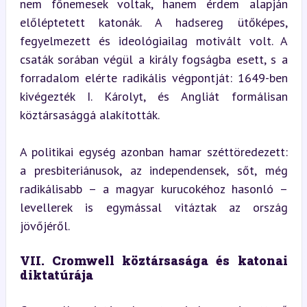
nem főnemesek voltak, hanem érdem alapján 
előléptetett katonák. A hadsereg ütőképes, 
fegyelmezett és ideológiailag motivált volt. A 
csaták sorában végül a király fogságba esett, s a 
forradalom elérte radikális végpontját: 1649-ben 
kivégezték I. Károlyt, és Angliát formálisan 
köztársasággá alakították.
A politikai egység azonban hamar széttöredezett: 
a presbiteriánusok, az independensek, sőt, még 
radikálisabb – a magyar kurucokéhoz hasonló – 
levellerek is egymással vitáztak az ország 
jövőjéről.
VII. Cromwell köztársasága és katonai 
diktatúrája