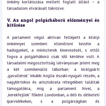
önkény korlátozása mellett foglalt állást – a 
társadalom elvárásait tükrözve.
V. Az angol polgárháború előzményei és 
kitörése
A parlament végül aktívan fellépett a királyi 
önkénnyel szemben: ellenőrizni kezdte a 
hadügyeket, a miniszterek kinevezését, s ettől 
fogva a polgárháború csak idő kérdése volt. A 
társadalmi megosztottság látványosan jelent meg 
a két szembenálló táborban: a királypárti 
„gavallérok” inkább Anglia északi-nyugati részén, a 
nagybirtokos és arisztokrata rétegekben találtak 
támogatókra, míg a parlament hívei, a 
„kerekfejűek” főként Londonban, a déli és délkeleti 
iparvidékeken, s a polgárságban és 