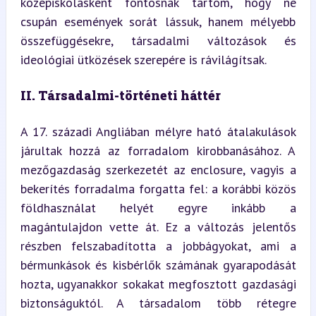
középiskolásként fontosnak tartom, hogy ne 
csupán események sorát lássuk, hanem mélyebb 
összefüggésekre, társadalmi változások és 
ideológiai ütközések szerepére is rávilágítsak.
II. Társadalmi-történeti háttér
A 17. századi Angliában mélyre ható átalakulások 
járultak hozzá az forradalom kirobbanásához. A 
mezőgazdaság szerkezetét az enclosure, vagyis a 
bekerítés forradalma forgatta fel: a korábbi közös 
földhasználat helyét egyre inkább a 
magántulajdon vette át. Ez a változás jelentős 
részben felszabadította a jobbágyokat, ami a 
bérmunkások és kisbérlők számának gyarapodását 
hozta, ugyanakkor sokakat megfosztott gazdasági 
biztonságuktól. A társadalom több rétegre 