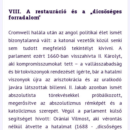
VIII. A restauráció és a „dicsőséges 
forradalom”
Cromwell halála után az angol politikai élet ismét 
bizonytalanná vált: a katonai vezetők közül senki 
sem tudott megfelelő tekintélyt kivívni. A 
parlament ezért 1660-ban visszahívta II. Károlyt, 
aki kompromisszumokat tett – a vallásszabadság 
és birtokviszonyok rendezését ígérte, bár a hatalmi 
viszonyok újra az arisztokrácia és az uralkodó 
javára látszottak billenni. II. Jakab azonban ismét 
abszolutista törekvésekkel próbálkozott, 
megerősítve az abszolutizmus rémképét és a 
katolicizmus szerepét. Végül a parlament külső 
segítséget hívott: Orániai Vilmost, aki vérontás 
nélkül átvette a hatalmat (1688 - „dicsőséges 