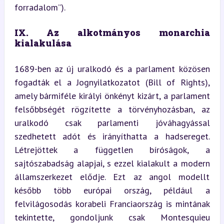
forradalom”).
IX. Az alkotmányos monarchia 
kialakulása
1689-ben az új uralkodó és a parlament közösen 
fogadták el a Jognyilatkozatot (Bill of Rights), 
amely bármiféle királyi önkényt kizárt, a parlament 
felsőbbségét rögzítette a törvényhozásban, az 
uralkodó csak parlamenti jóváhagyással 
szedhetett adót és irányíthatta a hadsereget. 
Létrejöttek a független bíróságok, a 
sajtószabadság alapjai, s ezzel kialakult a modern 
államszerkezet elődje. Ezt az angol modellt 
később több európai ország, például a 
felvilágosodás korabeli Franciaország is mintának 
tekintette, gondoljunk csak Montesquieu 