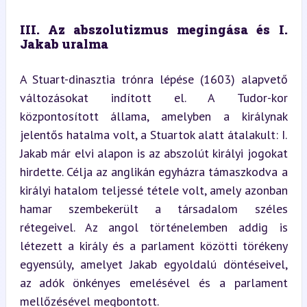
III. Az abszolutizmus megingása és I. 
Jakab uralma
A Stuart-dinasztia trónra lépése (1603) alapvető 
változásokat indított el. A Tudor-kor 
központosított állama, amelyben a királynak 
jelentős hatalma volt, a Stuartok alatt átalakult: I. 
Jakab már elvi alapon is az abszolút királyi jogokat 
hirdette. Célja az anglikán egyházra támaszkodva a 
királyi hatalom teljessé tétele volt, amely azonban 
hamar szembekerült a társadalom széles 
rétegeivel. Az angol történelemben addig is 
létezett a király és a parlament közötti törékeny 
egyensúly, amelyet Jakab egyoldalú döntéseivel, 
az adók önkényes emelésével és a parlament 
mellőzésével megbontott.