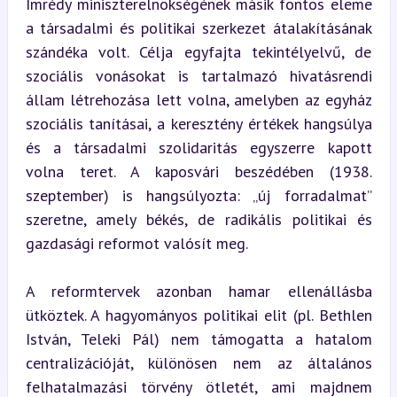
Imrédy miniszterelnökségének másik fontos eleme 
a társadalmi és politikai szerkezet átalakításának 
szándéka volt. Célja egyfajta tekintélyelvű, de 
szociális vonásokat is tartalmazó hivatásrendi 
állam létrehozása lett volna, amelyben az egyház 
szociális tanításai, a keresztény értékek hangsúlya 
és a társadalmi szolidaritás egyszerre kapott 
volna teret. A kaposvári beszédében (1938. 
szeptember) is hangsúlyozta: „új forradalmat” 
szeretne, amely békés, de radikális politikai és 
gazdasági reformot valósít meg.
A reformtervek azonban hamar ellenállásba 
ütköztek. A hagyományos politikai elit (pl. Bethlen 
István, Teleki Pál) nem támogatta a hatalom 
centralizációját, különösen nem az általános 
felhatalmazási törvény ötletét, ami majdnem 