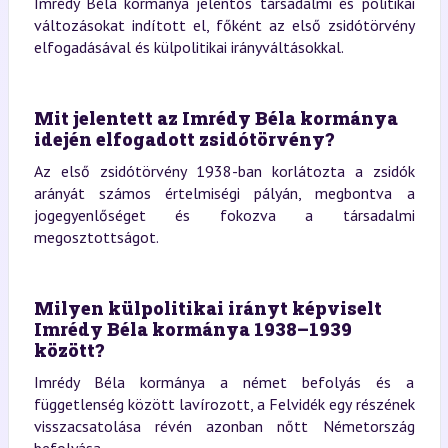
Imrédy Béla kormánya jelentős társadalmi és politikai
változásokat indított el, főként az első zsidótörvény
elfogadásával és külpolitikai irányváltásokkal.
Mit jelentett az Imrédy Béla kormánya
idején elfogadott zsidótörvény?
Az első zsidótörvény 1938-ban korlátozta a zsidók
arányát számos értelmiségi pályán, megbontva a
jogegyenlőséget és fokozva a társadalmi
megosztottságot.
Milyen külpolitikai irányt képviselt
Imrédy Béla kormánya 1938–1939
között?
Imrédy Béla kormánya a német befolyás és a
függetlenség között lavírozott, a Felvidék egy részének
visszacsatolása révén azonban nőtt Németország
befolyása.