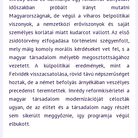
időszakban próbált irányt mutatni 
Magyarországnak, de végül a viharos belpolitikai 
viszonyok, a nemzetközi erőviszonyok és saját 
személyes korlátai miatt kudarcot vallott. Az első 
zsidótörvény elfogadása történelmi szégyenfolt, 
mely máig komoly morális kérdéseket vet fel, s a 
magyar társadalom mélyebb megosztottságához 
vezetett. A külpolitikai eredmények, mint a 
Felvidék visszacsatolása, rövid távú népszerűséget 
hoztak, de a német befolyás árnyékában veszélyes 
precedenst teremtettek. Imrédy reformkísérletei a 
magyar társadalom modernizációját célozták 
ugyan, de az elitet és a társadalom nagy részét 
sem sikerült meggyőznie, így programja végül 
elbukott.