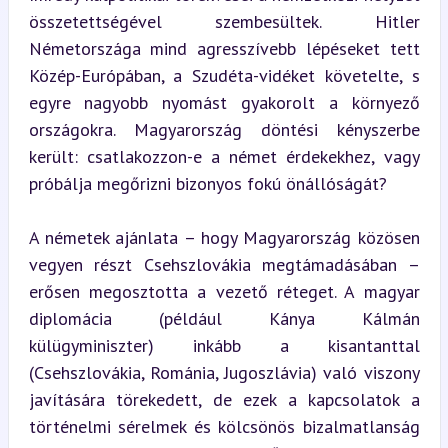
összetettségével szembesültek. Hitler 
Németországa mind agresszívebb lépéseket tett 
Közép-Európában, a Szudéta-vidéket követelte, s 
egyre nagyobb nyomást gyakorolt a környező 
országokra. Magyarország döntési kényszerbe 
került: csatlakozzon-e a német érdekekhez, vagy 
próbálja megőrizni bizonyos fokú önállóságát?
A németek ajánlata – hogy Magyarország közösen 
vegyen részt Csehszlovákia megtámadásában – 
erősen megosztotta a vezető réteget. A magyar 
diplomácia (például Kánya Kálmán 
külügyminiszter) inkább a kisantanttal 
(Csehszlovákia, Románia, Jugoszlávia) való viszony 
javítására törekedett, de ezek a kapcsolatok a 
történelmi sérelmek és kölcsönös bizalmatlanság 