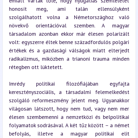
emiatt várták tőle, hogy nyugatias szemléletet 
honosít meg, ami talán ellensúlyként 
szolgálhatott volna a Németországhoz való 
növekvő orientációval szemben. A magyar 
társadalom azonban ekkor már élesen polarizált 
volt: egyszerre éltek benne századfordulós polgári 
értékek és a gazdasági válságok miatt elterjedt 
radikalizmus, miközben a trianoni trauma minden 
rétegben ott lüktetett.
Imrédy politikai filozófiájában egyfajta 
keresztényszociális, a társadalmi felemelkedést 
szolgáló reformeszmény jelent meg. Ugyanakkor 
világosan látszott, hogy nem tud, vagy nem mer 
élesen szembemenni a nemzetközi és belpolitikai 
folyamatok sodrásával. A két tűz között – a német 
befolyás, illetve a magyar politikai elit 