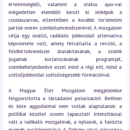
értelmiségből, valamint a status quo-val 
elégedetlen elemiből került ki. Jelképük a 
csodaszarvas, ellentétben a korábbi történelmi 
pártok merev szimbólumrendszerével. A mozgalom 
célja egy önálló, radikális jobboldali alternatíva 
képviselete volt, amely felvállalta a revízió, a 
földbirtokrendszer átalakításának, a zsidók 
jogainak korlátozásának programját, 
szembehelyezkedve ezzel mind a régi elit, mind a 
szélsőjobboldal szélsőségesebb formációival.
A Magyar Élet Mozgalom megjelenése 
felgyorsította a társadalmi polarizációt. Bethlen 
és köre aggodalmai nem voltak alaptalanok: a 
politikai közélet sosem tapasztalt intenzitással 
vált a radikális mozgalmak, a nyilasok, a fasiszta 
eszmék gyújtópontjává. A Dohány utcai zsinagóga 