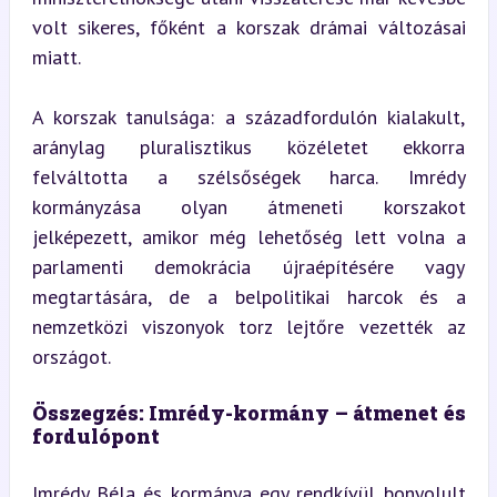
volt sikeres, főként a korszak drámai változásai 
miatt.
A korszak tanulsága: a századfordulón kialakult, 
aránylag pluralisztikus közéletet ekkorra 
felváltotta a szélsőségek harca. Imrédy 
kormányzása olyan átmeneti korszakot 
jelképezett, amikor még lehetőség lett volna a 
parlamenti demokrácia újraépítésére vagy 
megtartására, de a belpolitikai harcok és a 
nemzetközi viszonyok torz lejtőre vezették az 
országot.
Összegzés: Imrédy-kormány – átmenet és 
fordulópont
Imrédy Béla és kormánya egy rendkívül bonyolult 