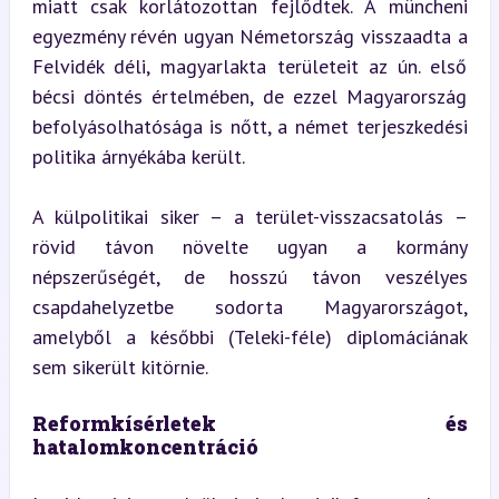
miatt csak korlátozottan fejlődtek. A müncheni 
egyezmény révén ugyan Németország visszaadta a 
Felvidék déli, magyarlakta területeit az ún. első 
bécsi döntés értelmében, de ezzel Magyarország 
befolyásolhatósága is nőtt, a német terjeszkedési 
politika árnyékába került.
A külpolitikai siker – a terület-visszacsatolás – 
rövid távon növelte ugyan a kormány 
népszerűségét, de hosszú távon veszélyes 
csapdahelyzetbe sodorta Magyarországot, 
amelyből a későbbi (Teleki-féle) diplomáciának 
sem sikerült kitörnie.
Reformkísérletek és 
hatalomkoncentráció