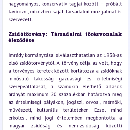
hagyományos, konzervatív tagjai között – próbált 
lavírozni, miközben saját társadalmi mozgalmat is 
szervezett.
Zsidótörvény: Társadalmi törésvonalak 
éleződése
Imrédy kormányzása elválaszthatatlan az 1938-as 
első zsidótörvénytől. A törvény célja az volt, hogy 
a törvényes keretek között korlátozza a zsidóknak 
minősülő lakosság gazdasági és értelmiségi 
szerepvállalását, a számukra elérhető állások 
arányát maximum 20 százalékban határozva meg 
az értelmiségi pályákon, jogászi, orvosi, mérnöki, 
művészeti, kulturális területeken. Ezzel mind 
erkölcsi, mind jogi értelemben megbontotta a 
magyar zsidóság és nem-zsidóság közötti 