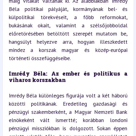
máig vitákat váltanak ki. Az alábbiakban Imrédy 
Béla politikai pályáját, kormányának bel- és 
külpolitikai törekvéseit, a főbb reformokat, 
bukásának okait, valamint a szélsőjobboldal 
előretörésében betöltött szerepét mutatom be, 
hangsúlyt helyezve arra, hogyan illeszkedett 
mindez a korszak magyar és közép-európai 
történeti összefüggéseibe.
Imrédy Béla: Az ember és politikus a 
viharos korszakban
Imrédy Béla különleges figurája volt a két háború 
közötti politikának. Eredetileg gazdasági és 
pénzügyi szakemberként, a Magyar Nemzeti Bank 
elnökeként vált ismertté; korábban londoni 
pénzügyi missziókban is dolgozott. Sokan éppen 