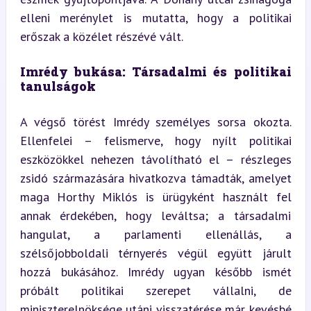
elleni merénylet is mutatta, hogy a politikai 
erőszak a közélet részévé vált.
Imrédy bukása: Társadalmi és politikai 
tanulságok
A végső törést Imrédy személyes sorsa okozta. 
Ellenfelei – felismerve, hogy nyílt politikai 
eszközökkel nehezen távolítható el – részleges 
zsidó származására hivatkozva támadták, amelyet 
maga Horthy Miklós is ürügyként használt fel 
annak érdekében, hogy leváltsa; a társadalmi 
hangulat, a parlamenti ellenállás, a 
szélsőjobboldali térnyerés végül együtt járult 
hozzá bukásához. Imrédy ugyan később ismét 
próbált politikai szerepet vállalni, de 
miniszterelnöksége utáni visszatérése már kevésbé 