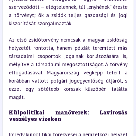
szerveződött – elégtelennek, túl „enyhének” érezte 
a törvényt; ők a zsidók teljes gazdasági és jogi 
kiszorítását szorgalmazták.
Az első zsidótörvény nemcsak a magyar zsidóság 
helyzetét rontotta, hanem példát teremtett más 
társadalmi csoportok jogainak korlátozására is, 
mélyítve a társadalmi megosztottságot. A törvény 
elfogadásával Magyarország végképp letért a 
korábban vallott polgári jogegyenlőség útjáról, s 
ezzel egy sötétebb korszak küszöbén találta 
magát.
Külpolitikai manőverek: Lavírozás 
veszélyes vizeken
Imrédy külpolitikai törekvései a nemzetközi helyzet 