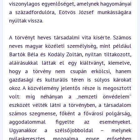
viszonylagos egyenlőséget, amelynek hagyományai 
a századfordulóra, Eötvös József munkásságára 
nyúltak vissza.
A törvényt heves társadalmi vita kísérte. Számos 
neves magyar közéleti személyiség, mint például 
Bartók Béla és Kodály Zoltán, nyíltan tiltakozott, 
aláírásukkal láttak el egy kiáltványt, kiemelve, 
hogy a törvény nem csupán erkölcsi, hanem 
gazdasági és kulturális téren is súlyos károkat 
okoz. A közvélemény jelentős része is megosztott 
volt: míg néhányan a „nemzeti önvédelem” 
eszközét vélték látni a törvényben, a társadalom 
számos szegmense, főként a fővárosi polgárság, 
aggodalommal figyelte az eseményeket. 
Ugyanakkor a szélsőjobboldal – melynek 
nyilaskeresztes mozgalma egyre erősebben 