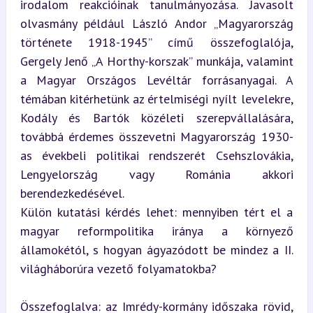
irodalom reakcióinak tanulmányozása. Javasolt 
olvasmány például László Andor „Magyarország 
története 1918-1945” című összefoglalója, 
Gergely Jenő „A Horthy-korszak” munkája, valamint 
a Magyar Országos Levéltár forrásanyagai. A 
témában kitérhetünk az értelmiségi nyílt levelekre, 
Kodály és Bartók közéleti szerepvállalására, 
továbbá érdemes összevetni Magyarország 1930-
as évekbeli politikai rendszerét Csehszlovákia, 
Lengyelország vagy Románia akkori 
berendezkedésével.  

Külön kutatási kérdés lehet: mennyiben tért el a 
magyar reformpolitika iránya a környező 
államokétól, s hogyan ágyazódott be mindez a II. 
világháborúra vezető folyamatokba?
Összefoglalva: az Imrédy-kormány időszaka rövid, 