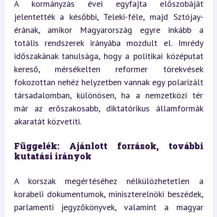
A kormányzás évei egyfajta előszobáját 
jelentették a későbbi, Teleki-féle, majd Sztójay-
érának, amikor Magyarország egyre inkább a 
totális rendszerek irányába mozdult el. Imrédy 
időszakának tanulsága, hogy a politikai középutat 
kereső, mérsékelten reformer törekvések 
fokozottan nehéz helyzetben vannak egy polarizált 
társadalomban, különösen, ha a nemzetközi tér 
már az erőszakosabb, diktatórikus államformák 
akaratát közvetíti.
Függelék: Ajánlott források, további 
kutatási irányok
A korszak megértéséhez nélkülözhetetlen a 
korabeli dokumentumok, miniszterelnöki beszédek, 
parlamenti jegyzőkönyvek, valamint a magyar 