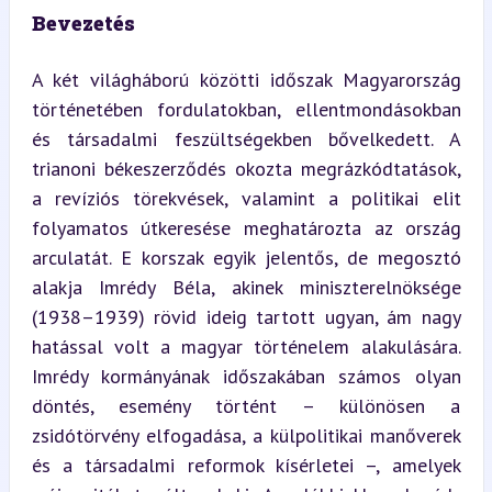
Bevezetés
A két világháború közötti időszak Magyarország 
történetében fordulatokban, ellentmondásokban 
és társadalmi feszültségekben bővelkedett. A 
trianoni békeszerződés okozta megrázkódtatások, 
a revíziós törekvések, valamint a politikai elit 
folyamatos útkeresése meghatározta az ország 
arculatát. E korszak egyik jelentős, de megosztó 
alakja Imrédy Béla, akinek miniszterelnöksége 
(1938–1939) rövid ideig tartott ugyan, ám nagy 
hatással volt a magyar történelem alakulására. 
Imrédy kormányának időszakában számos olyan 
döntés, esemény történt – különösen a 
zsidótörvény elfogadása, a külpolitikai manőverek 
és a társadalmi reformok kísérletei –, amelyek 