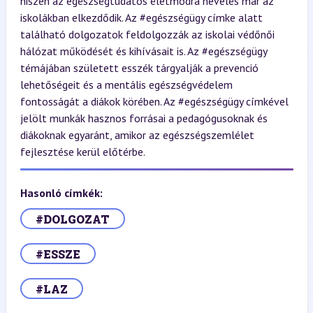
hiszen az egészségtudatos életmódra nevelés már az
iskolákban elkezdődik. Az #egészségügy címke alatt
található dolgozatok feldolgozzák az iskolai védőnői
hálózat működését és kihívásait is. Az #egészségügy
témájában született esszék tárgyalják a prevenció
lehetőségeit és a mentális egészségvédelem
fontosságát a diákok körében. Az #egészségügy címkével
jelölt munkák hasznos forrásai a pedagógusoknak és
diákoknak egyaránt, amikor az egészségszemlélet
fejlesztése kerül előtérbe.
Hasonló címkék:
#DOLGOZAT
#ESSZE
#LAZ