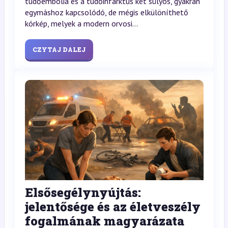
tüdőembólia és a tüdőinfarktus két súlyos, gyakran
egymáshoz kapcsolódó, de mégis elkülöníthető
kórkép, melyek a modern orvosi...
CZYTAJ DALEJ
Elsősegélynyújtás:
jelentősége és az életveszély
fogalmának magyarázata