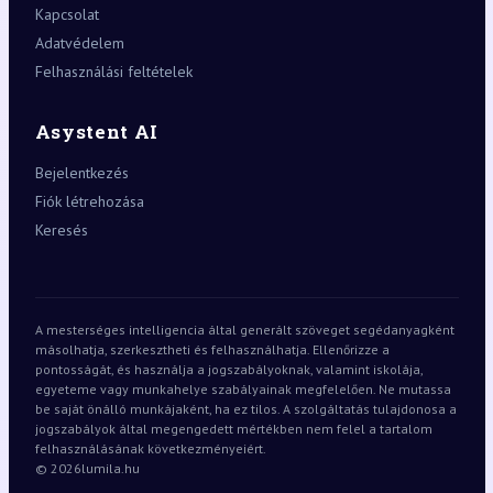
Kapcsolat
Adatvédelem
Felhasználási feltételek
Asystent AI
Bejelentkezés
Fiók létrehozása
Keresés
A mesterséges intelligencia által generált szöveget segédanyagként
másolhatja, szerkesztheti és felhasználhatja. Ellenőrizze a
pontosságát, és használja a jogszabályoknak, valamint iskolája,
egyeteme vagy munkahelye szabályainak megfelelően. Ne mutassa
be saját önálló munkájaként, ha ez tilos. A szolgáltatás tulajdonosa a
jogszabályok által megengedett mértékben nem felel a tartalom
felhasználásának következményeiért.
© 2026
lumila.hu