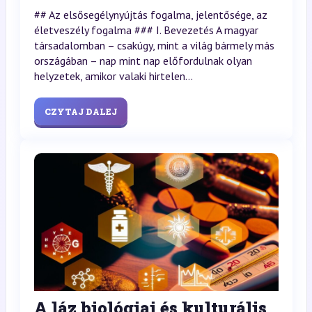
## Az elsősegélynyújtás fogalma, jelentősége, az
életveszély fogalma ### I. Bevezetés A magyar
társadalomban – csakúgy, mint a világ bármely más
országában – nap mint nap előfordulnak olyan
helyzetek, amikor valaki hirtelen...
CZYTAJ DALEJ
A láz biológiai és kulturális