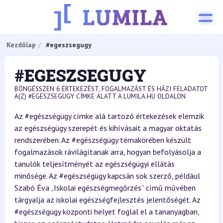
Kezdőlap
#egeszsegugy
#EGESZSEGUGY
BÖNGÉSSZEN 6 ÉRTEKEZÉST, FOGALMAZÁST ÉS HÁZI FELADATOT
A(Z) #EGESZSEGUGY CÍMKE ALATT A LUMILA.HU OLDALON
Az #egészségügy címke alá tartozó értekezések elemzik
az egészségügy szerepét és kihívásait a magyar oktatás
rendszerében. Az #egészségügy témakörében készült
fogalmazások rávilágítanak arra, hogyan befolyásolja a
tanulók teljesítményét az egészségügyi ellátás
minősége. Az #egészségügy kapcsán sok szerző, például
Szabó Éva „Iskolai egészségmegőrzés” című művében
tárgyalja az iskolai egészségfejlesztés jelentőségét. Az
#egészségügy központi helyet foglal el a tananyagban,