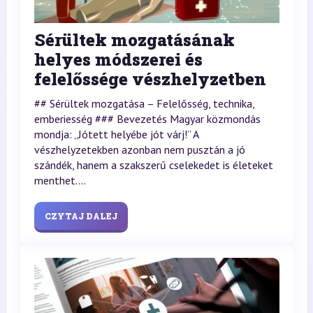
Sérültek mozgatásának
helyes módszerei és
felelőssége vészhelyzetben
## Sérültek mozgatása – Felelősség, technika,
emberiesség ### Bevezetés Magyar közmondás
mondja: „Jótett helyébe jót várj!” A
vészhelyzetekben azonban nem pusztán a jó
szándék, hanem a szakszerű cselekedet is életeket
menthet....
CZYTAJ DALEJ