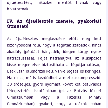
újraélesztést, miközben mentőt hívnak vagy 
hívattatnak.
IV. Az újraélesztés menete, gyakorlati 
útmutató
Az újraélesztés megkezdése előtt meg kell 
bizonyosodni róla, hogy a légutak szabadok, nincs 
akadály (például hányadék, idegen tárgy, nyelv 
hátracsúszása). Fejet hátrahajtva, az állkapcsot 
kissé megemelve biztosítható a légútjárhatóság. 
Ezek után ellenőrizni kell, van-e légzés és keringés. 
Ha nincs, máris kezdődhet a mellkaskompresszió: 
30 erőteljes, gyors nyomást követ két befúvásos 
lélegeztetés. Iskoláinkban (pl. az Eötvös József 
Gimnáziumban vagy a Fazekas Mihály 
Gimnáziumban) gyakori, hogy a diákok babán 