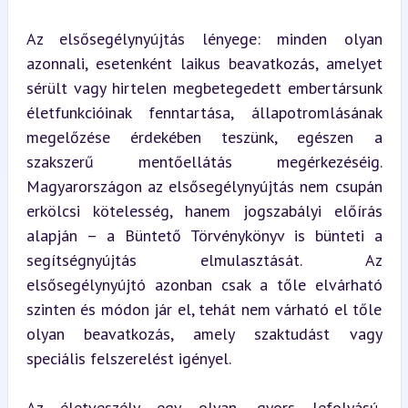
Az elsősegélynyújtás lényege: minden olyan 
azonnali, esetenként laikus beavatkozás, amelyet 
sérült vagy hirtelen megbetegedett embertársunk 
életfunkcióinak fenntartása, állapotromlásának 
megelőzése érdekében teszünk, egészen a 
szakszerű mentőellátás megérkezéséig. 
Magyarországon az elsősegélynyújtás nem csupán 
erkölcsi kötelesség, hanem jogszabályi előírás 
alapján – a Büntető Törvénykönyv is bünteti a 
segítségnyújtás elmulasztását. Az 
elsősegélynyújtó azonban csak a tőle elvárható 
szinten és módon jár el, tehát nem várható el tőle 
olyan beavatkozás, amely szaktudást vagy 
speciális felszerelést igényel.
Az életveszély egy olyan, gyors lefolyású, 