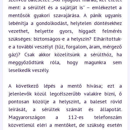
ment: a sérültét és a sajátját is” – emlékeztet a 
mentősök gyakori szavajárása. A pánik ugyanis 
lebénítja a gondolkodást, helytelen döntésekhez 
vezethet, helyette gyors, higgadt felmérés 
szükséges: biztonságos-e a helyszín? Elhárítottuk-
e a további veszélyt (tűz, forgalom, áram, mérgező 
gáz)? Csak akkor közelítsünk a sérülthöz, ha 
meggyőződtünk róla, hogy magunkra sem 
leselkedik veszély.
A következő lépés a mentő hívása; ezt a 
jelenlevők közül legcélszerűbb valakire bízni, ő 
pontosan közölje a helyszínt, a baleset rövid 
leírását, a sérültek számát és állapotát. 
Magyarországon a 112-es telefonszám 
közvetlenül eléri a mentőket, de szükség esetén 