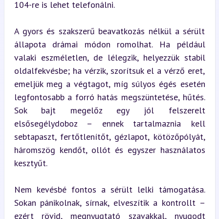
104-re is lehet telefonálni.
A gyors és szakszerű beavatkozás nélkül a sérült 
állapota drámai módon romolhat. Ha például 
valaki eszméletlen, de lélegzik, helyezzük stabil 
oldalfekvésbe; ha vérzik, szorítsuk el a vérző eret, 
emeljük meg a végtagot, míg súlyos égés esetén 
legfontosabb a forró hatás megszüntetése, hűtés. 
Sok bajt megelőz egy jól felszerelt 
elsősegélydoboz – ennek tartalmaznia kell 
sebtapaszt, fertőtlenítőt, gézlapot, kötözőpólyát, 
háromszög kendőt, ollót és egyszer használatos 
kesztyűt.
Nem kevésbé fontos a sérült lelki támogatása. 
Sokan pánikolnak, sírnak, elveszítik a kontrollt – 
ezért rövid, megnyugtató szavakkal, nyugodt 