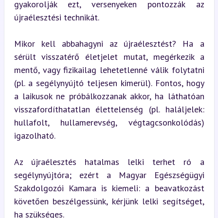
gyakorolják ezt, versenyeken pontozzák az 
újraélesztési technikát.
Mikor kell abbahagyni az újraélesztést? Ha a 
sérült visszatérő életjelet mutat, megérkezik a 
mentő, vagy fizikailag lehetetlenné válik folytatni 
(pl. a segélynyújtó teljesen kimerül). Fontos, hogy 
a laikusok ne próbálkozzanak akkor, ha láthatóan 
visszafordíthatatlan élettelenség (pl. haláljelek: 
hullafolt, hullamerevség, végtagcsonkolódás) 
igazolható.
Az újraélesztés hatalmas lelki terhet ró a 
segélynyújtóra; ezért a Magyar Egészségügyi 
Szakdolgozói Kamara is kiemeli: a beavatkozást 
követően beszélgessünk, kérjünk lelki segítséget, 
ha szükséges.