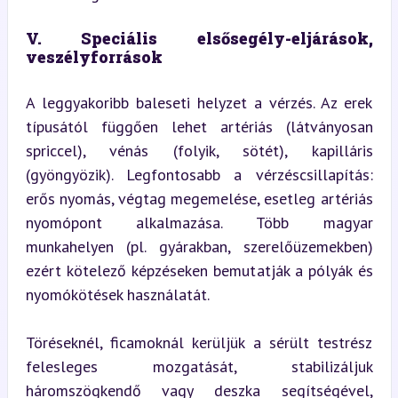
V. Speciális elsősegély-eljárások, 
veszélyforrások
A leggyakoribb baleseti helyzet a vérzés. Az erek 
típusától függően lehet artériás (látványosan 
spriccel), vénás (folyik, sötét), kapilláris 
(gyöngyözik). Legfontosabb a vérzéscsillapítás: 
erős nyomás, végtag megemelése, esetleg artériás 
nyomópont alkalmazása. Több magyar 
munkahelyen (pl. gyárakban, szerelőüzemekben) 
ezért kötelező képzéseken bemutatják a pólyák és 
nyomókötések használatát.
Töréseknél, ficamoknál kerüljük a sérült testrész 
felesleges mozgatását, stabilizáljuk 
háromszögkendő vagy deszka segítségével, 