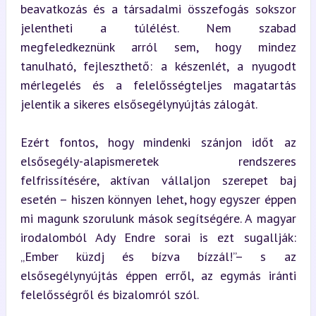
beavatkozás és a társadalmi összefogás sokszor 
jelentheti a túlélést. Nem szabad 
megfeledkeznünk arról sem, hogy mindez 
tanulható, fejleszthető: a készenlét, a nyugodt 
mérlegelés és a felelősségteljes magatartás 
jelentik a sikeres elsősegélynyújtás zálogát.
Ezért fontos, hogy mindenki szánjon időt az 
elsősegély-alapismeretek rendszeres 
felfrissítésére, aktívan vállaljon szerepet baj 
esetén – hiszen könnyen lehet, hogy egyszer éppen 
mi magunk szorulunk mások segítségére. A magyar 
irodalomból Ady Endre sorai is ezt sugallják: 
„Ember küzdj és bízva bízzál!”– s az 
elsősegélynyújtás éppen erről, az egymás iránti 
felelősségről és bizalomról szól.