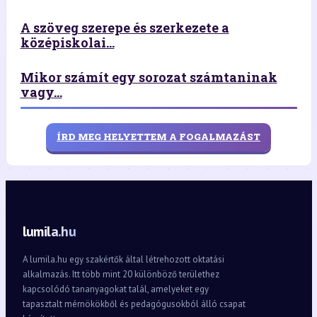
A szöveg szerepe és szerkezete a
középiskolai...
Mikor számít egy sorozat számtaninak
vagy...
ÍRD MEG HELYETTEM A FOGALMAZÁST
lumila.hu
A lumila.hu egy szakértők által létrehozott oktatási
alkalmazás. Itt több mint 20 különböző területhez
kapcsolódó tananyagokat talál, amelyeket egy
tapasztalt mérnökökből és pedagógusokból álló csapat