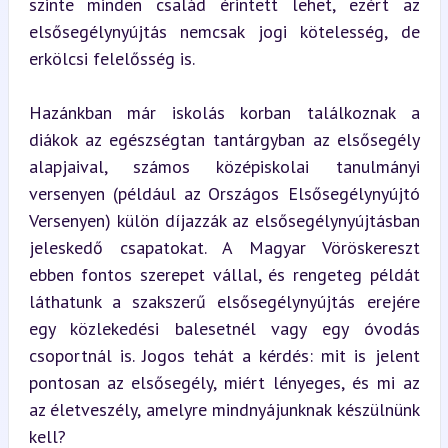
szinte minden család érintett lehet, ezért az 
elsősegélynyújtás nemcsak jogi kötelesség, de 
erkölcsi felelősség is.
Hazánkban már iskolás korban találkoznak a 
diákok az egészségtan tantárgyban az elsősegély 
alapjaival, számos középiskolai tanulmányi 
versenyen (például az Országos Elsősegélynyújtó 
Versenyen) külön díjazzák az elsősegélynyújtásban 
jeleskedő csapatokat. A Magyar Vöröskereszt 
ebben fontos szerepet vállal, és rengeteg példát 
láthatunk a szakszerű elsősegélynyújtás erejére 
egy közlekedési balesetnél vagy egy óvodás 
csoportnál is. Jogos tehát a kérdés: mit is jelent 
pontosan az elsősegély, miért lényeges, és mi az 
az életveszély, amelyre mindnyájunknak készülnünk 
kell?