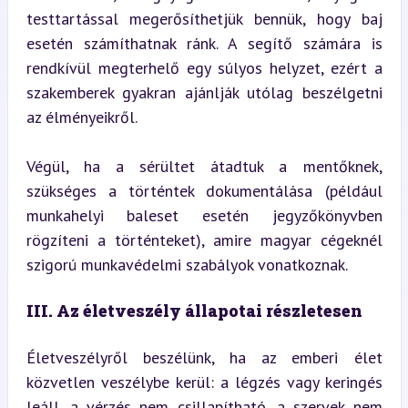
testtartással megerősíthetjük bennük, hogy baj 
esetén számíthatnak ránk. A segítő számára is 
rendkívül megterhelő egy súlyos helyzet, ezért a 
szakemberek gyakran ajánlják utólag beszélgetni 
az élményeikről.
Végül, ha a sérültet átadtuk a mentőknek, 
szükséges a történtek dokumentálása (például 
munkahelyi baleset esetén jegyzőkönyvben 
rögzíteni a történteket), amire magyar cégeknél 
szigorú munkavédelmi szabályok vonatkoznak.
III. Az életveszély állapotai részletesen
Életveszélyről beszélünk, ha az emberi élet 
közvetlen veszélybe kerül: a légzés vagy keringés 
leáll, a vérzés nem csillapítható, a szervek nem 