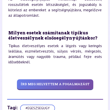
rosszullétek esetén létszükséglet, és jogszabály is
kötelezi az embereket a segítségnyújtásra, megelőzve
az állapotromlást.
Milyen esetek számítanak tipikus
életveszélynek elsősegélynyújtáskor?
Tipikus életveszélyes esetek a légzés vagy keringés
leállása, eszméletvesztés, súlyos vérzés, mérgezés,
áramütés vagy nagyobb trauma, például fejre esés
idősebbeknél.
ÍRD MEG HELYETTEM A FOGALMAZÁST
Tagi:
#EGESZSEGUGY