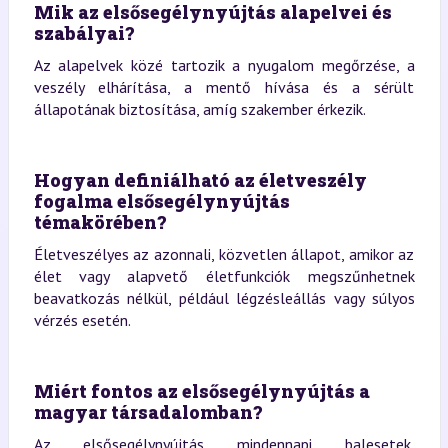
Mik az elsősegélynyújtás alapelvei és
szabályai?
Az alapelvek közé tartozik a nyugalom megőrzése, a
veszély elhárítása, a mentő hívása és a sérült
állapotának biztosítása, amíg szakember érkezik.
Hogyan definiálható az életveszély
fogalma elsősegélynyújtás
témakörében?
Életveszélyes az azonnali, közvetlen állapot, amikor az
élet vagy alapvető életfunkciók megszűnhetnek
beavatkozás nélkül, például légzésleállás vagy súlyos
vérzés esetén.
Miért fontos az elsősegélynyújtás a
magyar társadalomban?
Az elsősegélynyújtás mindennapi balesetek,