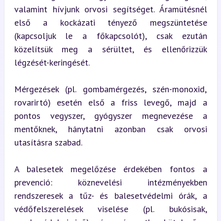
valamint hívjunk orvosi segítséget. Áramütésnél 
első a kockázati tényező megszüntetése 
(kapcsoljuk le a főkapcsolót), csak ezután 
közelítsük meg a sérültet, és ellenőrizzük 
légzését-keringését.
Mérgezések (pl. gombamérgezés, szén-monoxid, 
rovarirtó) esetén első a friss levegő, majd a 
pontos vegyszer, gyógyszer megnevezése a 
mentőknek, hánytatni azonban csak orvosi 
utasításra szabad.
A balesetek megelőzése érdekében fontos a 
prevenció: köznevelési intézményekben 
rendszeresek a tűz- és balesetvédelmi órák, a 
védőfelszerelések viselése (pl. bukósisak, 