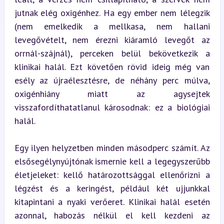
jutnak elég oxigénhez. Ha egy ember nem lélegzik 
(nem emelkedik a mellkasa, nem hallani 
levegővételt, nem érezni kiáramló levegőt az 
orrnál-szájnál), perceken belül bekövetkezik a 
klinikai halál. Ezt követően rövid ideig még van 
esély az újraélesztésre, de néhány perc múlva, 
oxigénhiány miatt az agysejtek 
visszafordíthatatlanul károsodnak: ez a biológiai 
halál.
Egy ilyen helyzetben minden másodperc számít. Az 
elsősegélynyújtónak ismernie kell a legegyszerűbb 
életjeleket: kellő határozottsággal ellenőrizni a 
légzést és a keringést, például két ujjunkkal 
kitapintani a nyaki verőeret. Klinikai halál esetén 
azonnal, habozás nélkül el kell kezdeni az 