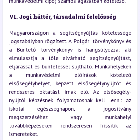
munkavédelmi cipő) számos ágazatban kötelező.
VI. Jogi háttér, társadalmi felelősség
Magyarországon a segítségnyújtás kötelessége 
jogszabályban rögzített. A Polgári törvénykönyv és 
a Büntető törvénykönyv is hangsúlyozza: aki 
elmulasztja a tőle elvárható segítségnyújtást, 
eljárással és büntetéssel sújtható. Munkahelyeken 
a munkavédelmi előírások kötelező 
elsősegélyhelyet, képzett elsősegélynyújtót és 
rendszeres oktatást írnak elő. Az elsősegély-
nyújtói képzésnek folyamatosnak kell lenni: az 
iskolai egészségnapon, a jogosítvány 
megszerzéséhez vagy munkahelyi 
továbbképzéseken rendszeresen frissítik az 
ismereteket.