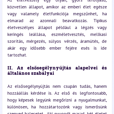
közvetlen állapot, amikor az emberi élet egésze 
vagy valamely életfunkciója megszűnhet, ha 
elmarad az azonnali beavatkozás. Tipikus 
életveszélyes állapot például a légzés vagy 
keringés leállása, eszméletvesztés, mellkasi 
szorítás, mérgezés, súlyos vérzés, áramütés, de 
akár egy idősebb ember fejére esés is ide 
tartozhat.
II. Az elsősegélynyújtás alapelvei és 
általános szabályai
Az elsősegélynyújtás nem csupán tudás, hanem 
hozzáállás kérdése is. Az első és legfontosabb, 
hogy képesek legyünk megőrizni a nyugalmunkat, 
különösen, ha hozzátartozónk vagy ismerősünk 
szenved balesetet. „Aki nyugodt marad, két életet 