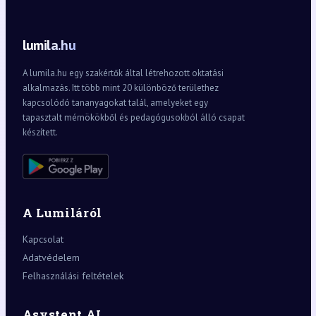
lumila.hu
A lumila.hu egy szakértők által létrehozott oktatási
alkalmazás. Itt több mint 20 különböző területhez
kapcsolódó tananyagokat talál, amelyeket egy
tapasztalt mérnökökből és pedagógusokból álló csapat
készített.
A Lumiláról
Kapcsolat
Adatvédelem
Felhasználási feltételek
Asystent AI