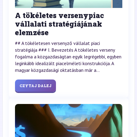
A tökéletes versenypiac
vállalati stratégiájának
elemzése
## A tökéletesen versenyző vállalat piaci
stratégiája ### I. Bevezetés A tökéletes verseny
fogalma a közgazdaságtan egyik legrégebbi, egyben
leginkább idealizált piacelméleti konstrukciója. A
magyar közgazdasági oktatásban már a...
CZYTAJ DALEJ