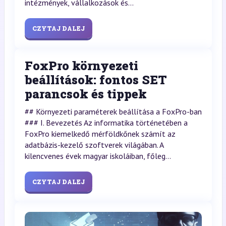
intézmények, vállalkozások és...
CZYTAJ DALEJ
FoxPro környezeti
beállítások: fontos SET
parancsok és tippek
## Környezeti paraméterek beállítása a FoxPro-ban
### I. Bevezetés Az informatika történetében a
FoxPro kiemelkedő mérföldkőnek számít az
adatbázis-kezelő szoftverek világában. A
kilencvenes évek magyar iskoláiban, főleg...
CZYTAJ DALEJ