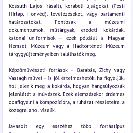
Kossuth Lajos írásait), korabeli újságokat (Pesti 
Hírlap, Honvéd), levelezéseket, vagy parlamenti 
határozatokat. Fontosak a múzeumi 
dokumentumok, műtárgyak, eredeti kokárdák, 
katonai uniformisok – ezek például a Magyar 
Nemzeti Múzeum vagy a Hadtörténeti Múzeum 
tárgygyűjteményeiben találhatók meg.
Képzőművészeti források – Barabás, Zichy vagy 
Vastagh művei – is jól értelmezhetők, ha figyeljük, 
hol jelenik meg a kokárda, hogyan hangsúlyozzák 
jelenlétét a művészek. Ezek elemzésekor érdemes 
odafigyelni a kompozícióra, a ruházat részleteire, a 
közegre, ahol viselik.
Javasolt egy esszéhez több forrástípus 