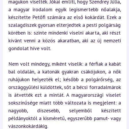
magukon viselték. Jókai említi, hogy Szendrey Júlia, 
a magyar irodalom egyik legismertebb nőalakja, 
készítette Petőfi számára az első kokárdát. Ezek a 
szalagdíszek gyorsan elterjedtek a pesti polgárság 
körében is: szinte mindenki viselni akarta, aki részt 
kívánt venni a közös akaratban, aki az új nemzeti 
gondolat híve volt.
Nem volt mindegy, miként viselik: a férfiak a kabát 
bal oldalán, a katonák gyakran csákójukon, a nők 
ruhájukon helyezték el; később a polgárőrség, az 
országgyűlési küldöttek, sőt a bécsi forradalmárok 
is átvették ezt a mintát. A magyarországi viselet 
sokszínűsége miatt több változata is megjelent: a 
nagyobb, díszesebb, selyemből készített 
példányoktól a kisméretű, egyszerűbb pamut- vagy 
vászonkokárdákig.