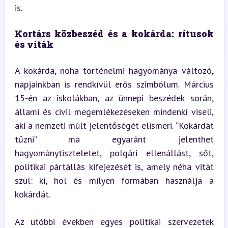
is.
Kortárs közbeszéd és a kokárda: rítusok 
és viták
A kokárda, noha történelmi hagyománya változó, 
napjainkban is rendkívül erős szimbólum. Március 
15-én az iskolákban, az ünnepi beszédek során, 
állami és civil megemlékezéseken mindenki viseli, 
aki a nemzeti múlt jelentőségét elismeri. “Kokárdát 
tűzni” ma egyaránt jelenthet 
hagyománytiszteletet, polgári ellenállást, sőt, 
politikai pártállás kifejezését is, amely néha vitát 
szül: ki, hol és milyen formában használja a 
kokárdát.
Az utóbbi években egyes politikai szervezetek 