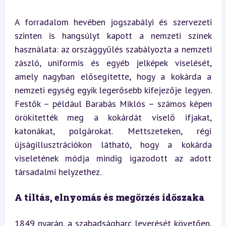
A forradalom hevében jogszabályi és szervezeti 
szinten is hangsúlyt kapott a nemzeti színek 
használata: az országgyűlés szabályozta a nemzeti 
zászló, uniformis és egyéb jelképek viselését, 
amely nagyban elősegítette, hogy a kokárda a 
nemzeti egység egyik legerősebb kifejezője legyen. 
Festők – például Barabás Miklós – számos képen 
örökítették meg a kokárdát viselő ifjakat, 
katonákat, polgárokat. Mettszeteken, régi 
újságillusztrációkon látható, hogy a kokárda 
viseletének módja mindig igazodott az adott 
társadalmi helyzethez.
A tiltás, elnyomás és megőrzés időszaka
1849 nyarán, a szabadságharc leverését követően, 