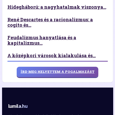
Hidegháború: a nagyhatalmak viszonya...
René Descartes és a racionalizmus: a
cogito és...
Feudalizmus hanyatlása és a
kapitalizmus...
A középkori városok kialakulása és...
ÍRD MEG HELYETTEM A FOGALMAZÁST
lumila.hu