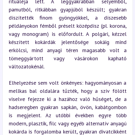
rituáléja lett. A leggyakrabban selyemből, 
pamutból, ritkábban gyapjúból készült; gyakran 
díszítették finom gyöngyökkel, a díszesebb 
példányokon fémből préselt középdísz (pl. korona, 
vagy monogram) is előfordult. A polgári, kézzel 
készített kokárdák jelentősége sokáig mind 
erkölcsi, mind anyagi téren magasabb volt a 
tömeggyártott vagy vásárokon kapható 
változatokénál.
Elhelyezése sem volt önkényes: hagyományosan a 
mellkas bal oldalára tűzték, hogy a szív fölött 
viselve fejezze ki a hazához való hűséget, de a 
hadseregben gyakran sapkán, övön, kabátgombon 
is megjelent. Az utóbbi években egyre több 
modern, plasztik, filc vagy egyéb alternatív anyagú 
kokárda is forgalomba került, gyakran divatcikként 