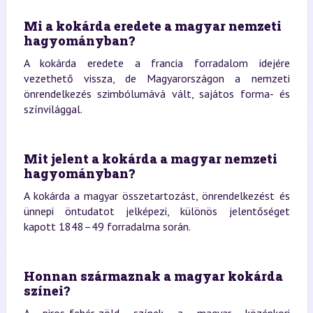
Mi a kokárda eredete a magyar nemzeti
hagyományban?
A kokárda eredete a francia forradalom idejére
vezethető vissza, de Magyarországon a nemzeti
önrendelkezés szimbólumává vált, sajátos forma- és
színvilággal.
Mit jelent a kokárda a magyar nemzeti
hagyományban?
A kokárda a magyar összetartozást, önrendelkezést és
ünnepi öntudatot jelképezi, különös jelentőséget
kapott 1848–49 forradalma során.
Honnan származnak a magyar kokárda
színei?
A piros-fehér-zöld színek a magyar középkori