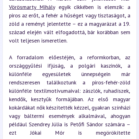
Vörösmarty Mihály
 egyik cikkében is elemzik: a 
piros az erőt, a fehér a hűséget vagy tisztaságot, a 
zöld a reményt jelentette – ez a magyarázat a 19. 
század elején vált elfogadottá, bár korábban sem 
volt teljesen ismeretlen.
A forradalom előestéjén, a reformkorban, az 
országgyűlési ifjúság, a polgári kaszinók, a 
különféle egyesületek ünnepségein már 
rendszeresen találkoztunk a piros-fehér-zöld 
különféle textilmotívumaival: zászlók, ruhadíszek, 
kendők, kesztyűk formájában. Az első magyar 
kokárdákat nők készítették kézzel, gyakran színházi 
vagy báltermi események alkalmával, ahogyan 
például Szendrey Júlia is Petőfi Sándor számára – 
ezt Jókai Mór is megörökítette 