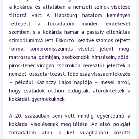
a kokárda és általában a nemzeti színek viselése 
tiltottá vált. A Habsburg hatalom keményen 
fellépett a forradalom minden emlékével 
szemben, s a kokárda hamar a passzív ellenállás 
szimbólumává lett. Ekkortól kezdve számos rejtett 
forma, kompromisszumos viselet jelent meg: 
matrózruha gombján, zsebkendők hímzésein, zöld-
piros-fehér virágzó csokrokon keresztül jelezték a 
nemzeti összetartozást. Több száz visszaemlékezés 
– például Kazinczy Lajos naplója – mesél arról, 
hogy családok otthon eldugták, átörökítették a 
kokárdát gyermeküknek.
A 20. században sem volt mindig egyértelmű a 
kokárda viselésének megítélése. Az első polgári 
forradalom után, a két világháború közötti 