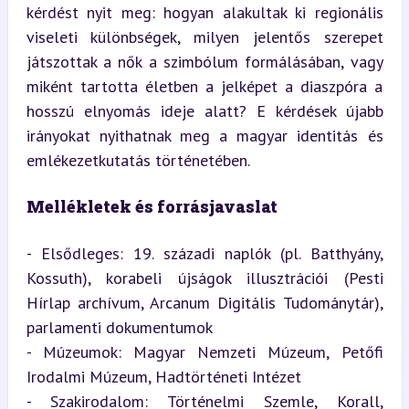
kérdést nyit meg: hogyan alakultak ki regionális 
viseleti különbségek, milyen jelentős szerepet 
játszottak a nők a szimbólum formálásában, vagy 
miként tartotta életben a jelképet a diaszpóra a 
hosszú elnyomás ideje alatt? E kérdések újabb 
irányokat nyithatnak meg a magyar identitás és 
emlékezetkutatás történetében.
Mellékletek és forrásjavaslat
- Elsődleges: 19. századi naplók (pl. Batthyány, 
Kossuth), korabeli újságok illusztrációi (Pesti 
Hírlap archívum, Arcanum Digitális Tudománytár), 
parlamenti dokumentumok

- Múzeumok: Magyar Nemzeti Múzeum, Petőfi 
Irodalmi Múzeum, Hadtörténeti Intézet

- Szakirodalom: Történelmi Szemle, Korall, 