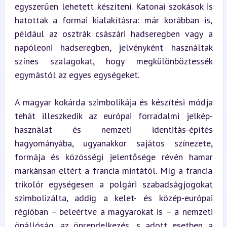
egyszerűen lehetett készíteni. Katonai szokások is 
hatottak a formai kialakításra: már korábban is, 
például az osztrák császári hadseregben vagy a 
napóleoni hadseregben, jelvényként használtak 
színes szalagokat, hogy megkülönböztessék 
egymástól az egyes egységeket.
A magyar kokárda szimbolikája és készítési módja 
tehát illeszkedik az európai forradalmi jelkép-
használat és nemzeti identitás-építés 
hagyományába, ugyanakkor sajátos színezete, 
formája és közösségi jelentősége révén hamar 
markánsan eltért a francia mintától. Míg a francia 
trikolór egységesen a polgári szabadságjogokat 
szimbolizálta, addig a kelet- és közép-európai 
régióban – beleértve a magyarokat is – a nemzeti 
önállóság, az önrendelkezés, s adott esetben a 