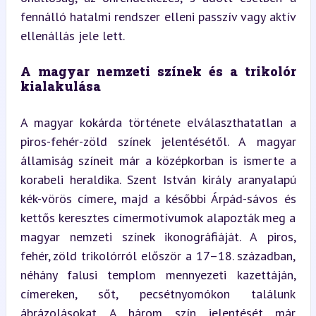
fennálló hatalmi rendszer elleni passzív vagy aktív 
ellenállás jele lett.
A magyar nemzeti színek és a trikolór 
kialakulása
A magyar kokárda története elválaszthatatlan a 
piros-fehér-zöld színek jelentésétől. A magyar 
államiság színeit már a középkorban is ismerte a 
korabeli heraldika. Szent István király aranyalapú 
kék-vörös címere, majd a későbbi Árpád-sávos és 
kettős keresztes címermotívumok alapozták meg a 
magyar nemzeti színek ikonográfiáját. A piros, 
fehér, zöld trikolórról először a 17–18. században, 
néhány falusi templom mennyezeti kazettáján, 
címereken, sőt, pecsétnyomókon találunk 
ábrázolásokat. A három szín jelentését már 