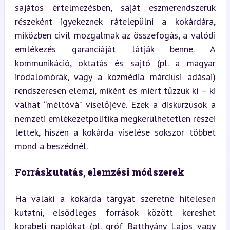
sajátos értelmezésben, saját eszmerendszerük 
részeként igyekeznek rátelepülni a kokárdára, 
miközben civil mozgalmak az összefogás, a valódi 
emlékezés garanciáját látják benne. A 
kommunikáció, oktatás és sajtó (pl. a magyar 
irodalomórák, vagy a közmédia márciusi adásai) 
rendszeresen elemzi, miként és miért tűzzük ki – ki 
válhat “méltóvá” viselőjévé. Ezek a diskurzusok a 
nemzeti emlékezetpolitika megkerülhetetlen részei 
lettek, hiszen a kokárda viselése sokszor többet 
mond a beszédnél.
Forráskutatás, elemzési módszerek
Ha valaki a kokárda tárgyát szeretné hitelesen 
kutatni, elsődleges források között kereshet 
korabeli naplókat (pl. gróf Batthyány Lajos vagy 