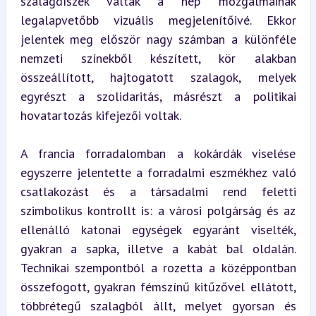
szalagdíszek váltak a nép mozgalmainak 
legalapvetőbb vizuális megjelenítőivé. Ekkor 
jelentek meg először nagy számban a különféle 
nemzeti színekből készített, kör alakban 
összeállított, hajtogatott szalagok, melyek 
egyrészt a szolidaritás, másrészt a politikai 
hovatartozás kifejezői voltak.
A francia forradalomban a kokárdák viselése 
egyszerre jelentette a forradalmi eszmékhez való 
csatlakozást és a társadalmi rend feletti 
szimbolikus kontrollt is: a városi polgárság és az 
ellenálló katonai egységek egyaránt viselték, 
gyakran a sapka, illetve a kabát bal oldalán. 
Technikai szempontból a rozetta a középpontban 
összefogott, gyakran fémszínű kitűzővel ellátott, 
többrétegű szalagból állt, melyet gyorsan és 