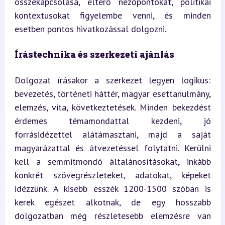
összekapcsolása, eltérő nézőpontokat, politikai 
kontextusokat figyelembe venni, és minden 
esetben pontos hivatkozással dolgozni.
Írástechnika és szerkezeti ajánlás
Dolgozat írásakor a szerkezet legyen logikus: 
bevezetés, történeti háttér, magyar esettanulmány, 
elemzés, vita, következtetések. Minden bekezdést 
érdemes témamondattal kezdeni, jó 
forrásidézettel alátámasztani, majd a saját 
magyarázattal és átvezetéssel folytatni. Kerülni 
kell a semmitmondó általánosításokat, inkább 
konkrét szövegrészleteket, adatokat, képeket 
idézzünk. A kisebb esszék 1200-1500 szóban is 
kerek egészet alkotnak, de egy hosszabb 
dolgozatban még részletesebb elemzésre van 