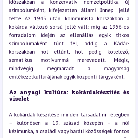
időszakban a konzervatív nemzetpolitika új 
szimbólumként, kifejezetten állami ünnepi jellé 
tette. Az 1945 utáni kommunista korszakban a 
kokárda változó sorsú jellé vált: míg az 1956-os 
forradalom idején az ellenállás egyik titkos 
szimbólumaként tűnt fel, addig a Kádár-
korszakban hol eltűnt, hol pedig kötelező, 
sematikus motívummá merevedett. Mégis, 
mindvégig megmaradt a magyarság 
emlékezetkultúrájának egyik központi tárgyaként.
Az anyagi kultúra: kokárdakészítés és 
viselet
A kokárdák készítése minden társadalmi rétegben 
– különösen a 19. század közepén – a női 
kézimunka, a családi vagy baráti közösségek fontos 