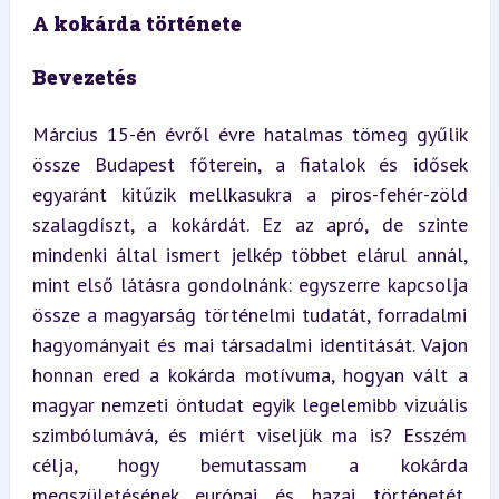
A kokárda története
Bevezetés
Március 15-én évről évre hatalmas tömeg gyűlik 
össze Budapest főterein, a fiatalok és idősek 
egyaránt kitűzik mellkasukra a piros-fehér-zöld 
szalagdíszt, a kokárdát. Ez az apró, de szinte 
mindenki által ismert jelkép többet elárul annál, 
mint első látásra gondolnánk: egyszerre kapcsolja 
össze a magyarság történelmi tudatát, forradalmi 
hagyományait és mai társadalmi identitását. Vajon 
honnan ered a kokárda motívuma, hogyan vált a 
magyar nemzeti öntudat egyik legelemibb vizuális 
szimbólumává, és miért viseljük ma is? Esszém 
célja, hogy bemutassam a kokárda 
megszületésének európai és hazai történetét, 