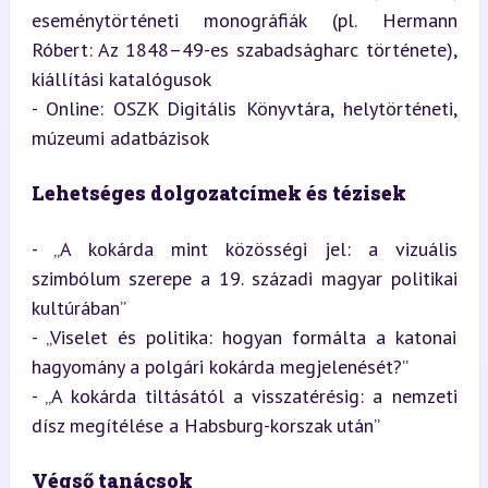
eseménytörténeti monográfiák (pl. Hermann 
Róbert: Az 1848–49-es szabadságharc története), 
kiállítási katalógusok

- Online: OSZK Digitális Könyvtára, helytörténeti, 
múzeumi adatbázisok
Lehetséges dolgozatcímek és tézisek
- „A kokárda mint közösségi jel: a vizuális 
szimbólum szerepe a 19. századi magyar politikai 
kultúrában”

- „Viselet és politika: hogyan formálta a katonai 
hagyomány a polgári kokárda megjelenését?”

- „A kokárda tiltásától a visszatérésig: a nemzeti 
dísz megítélése a Habsburg-korszak után”
Végső tanácsok