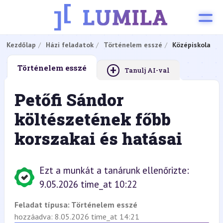
Kezdőlap
Házi feladatok
Történelem esszé
Középiskola
+
Történelem esszé
Tanulj AI-val
Petőfi Sándor
költészetének főbb
korszakai és hatásai
Ezt a munkát a tanárunk ellenőrizte:
9.05.2026 time_at 10:22
Feladat típusa:
Történelem esszé
hozzáadva: 8.05.2026 time_at 14:21