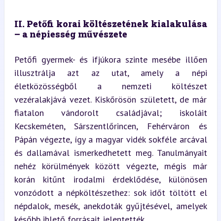
II. Petőfi korai költészetének kialakulása 
– a népiesség művészete
Petőfi gyermek- és ifjúkora szinte mesébe illően 
illusztrálja azt az utat, amely a népi 
életközösségből a nemzeti költészet 
vezéralakjává vezet. Kiskőrösön született, de már 
fiatalon vándorolt családjával; iskoláit 
Kecskeméten, Sárszentlőrincen, Fehérváron és 
Pápán végezte, így a magyar vidék sokféle arcával 
és dallamával ismerkedhetett meg. Tanulmányait 
nehéz körülmények között végezte, mégis már 
korán kitűnt irodalmi érdeklődése, különösen 
vonzódott a népköltészethez: sok időt töltött el 
népdalok, mesék, anekdoták gyűjtésével, amelyek 
később ihlető forrásait jelentették.