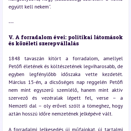
együtt kell nekem”.
---
V. A forradalom évei: politikai látomások 
és közéleti szerepvállalás
1848 tavaszán kitört a forradalom, amellyel 
Petőfi életének és költészetének legviharosabb, de 
egyben legfénylőbb időszaka vette kezdetét. 
Március 15-én, a dicsőséges nap reggelén Petőfi 
nem mint egyszerű szemlélő, hanem mint aktív 
szervező és vezéralak lépett fel, verse – a 
Nemzeti dal – oly erővel szólt a tömeghez, hogy 
aztán hosszú időre nemzetének jelképévé vált.
A forradalmi lelkesedés új műfajokat, új tartalmi 