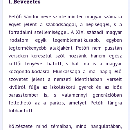
I. Bevezetés
Petőfi Sándor neve szinte minden magyar számára 
egyet jelent a szabadsággal, a népiséggel, s a 
forradalmi szellemiséggel. A XIX. századi magyar 
irodalom egyik legemblematikusabb, egyben 
legtermékenyebb alakjaként Petőfi nem pusztán 
verseken keresztül szól hozzánk, hanem egész 
költői lényével hatott, s hat ma is a magyar 
közgondolkodásra. Munkássága a mai napig élő 
szövetet jelent a nemzeti identitásban: verseit 
kívülről fújja az iskoláskorú gyerek és az idős 
parasztember is, s valamennyi generációban 
fellelhető az a parázs, amelyet Petőfi lángra 
lobbantott.
Költészete mind témáiban, mind hangulatában, 