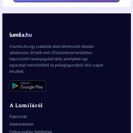
lumila.hu
A lumila.hu egy szakértők által létrehozott oktatási
alkalmazás. Itt több mint 20 különböző területhez
kapcsolódó tananyagokat talál, amelyeket egy
tapasztalt mérnökökből és pedagógusokból álló csapat
készített.
A Lumiláról
Kapcsolat
Adatvédelem
Felhasználási feltételek