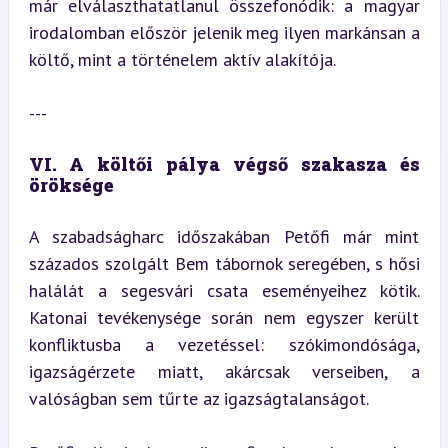
már elválaszthatatlanul összefonódik: a magyar 
irodalomban először jelenik meg ilyen markánsan a 
költő, mint a történelem aktív alakítója.
---
VI. A költői pálya végső szakasza és 
öröksége
A szabadságharc időszakában Petőfi már mint 
százados szolgált Bem tábornok seregében, s hősi 
halálát a segesvári csata eseményeihez kötik. 
Katonai tevékenysége során nem egyszer került 
konfliktusba a vezetéssel: szókimondósága, 
igazságérzete miatt, akárcsak verseiben, a 
valóságban sem tűrte az igazságtalanságot.