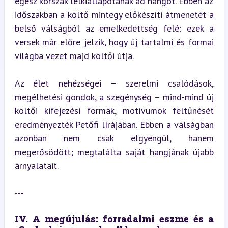
egész korszak lelkiállapotának ad hangot. Ebben az 
időszakban a költő mintegy előkészíti átmenetét a 
belső válságból az emelkedettség felé: ezek a 
versek már előre jelzik, hogy új tartalmi és formai 
világba vezet majd költői útja.
Az élet nehézségei – szerelmi csalódások, 
megélhetési gondok, a szegénység – mind-mind új 
költői kifejezési formák, motívumok feltűnését 
eredményezték Petőfi lírájában. Ebben a válságban 
azonban nem csak elgyengül, hanem 
megerősödött; megtalálta saját hangjának újabb 
árnyalatait.
---
IV. A megújulás: forradalmi eszme és a 