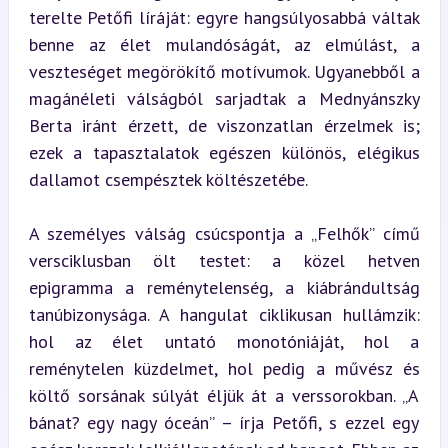
terelte Petőfi líráját: egyre hangsúlyosabbá váltak 
benne az élet mulandóságát, az elmúlást, a 
veszteséget megörökítő motívumok. Ugyanebből a 
magánéleti válságból sarjadtak a Mednyánszky 
Berta iránt érzett, de viszonzatlan érzelmek is; 
ezek a tapasztalatok egészen különös, elégikus 
dallamot csempésztek költészetébe.
A személyes válság csúcspontja a „Felhők” című 
versciklusban ölt testet: a közel hetven 
epigramma a reménytelenség, a kiábrándultság 
tanúbizonysága. A hangulat ciklikusan hullámzik: 
hol az élet untató monotóniáját, hol a 
reménytelen küzdelmet, hol pedig a művész és 
költő sorsának súlyát éljük át a verssorokban. „A 
bánat? egy nagy óceán” – írja Petőfi, s ezzel egy 