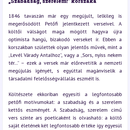
„Szabadság, szerelem!” korszaka
1846 tavaszán már egy megújult, lelkileg is 
megerősödött Petőfi jelentkezett verseivel. A 
költői válságot maga mögött hagyva újra 
optimista hangú, bizakodó verseket ír. Ebben a 
korszakban születtek olyan jelentős művek, mint a 
„Levél Várady Antalhoz”, vagy a „Sors, nyiss nekem 
tér...” – ezek a versek már előrevetítik a nemzeti 
megújulás igényét, s egyúttal magánviselik a 
társadalmi felelősségvállalás eszméit is.
Költészete ekkoriban egyesíti a legfontosabb 
petőfi motívumokat: a szabadság és a szerelem 
kettős eszményét. A Szabadság, szerelem című 
vers szinte ars poeticaként is olvasható: a költő 
saját életének két legfontosabb értéke így egyesül 