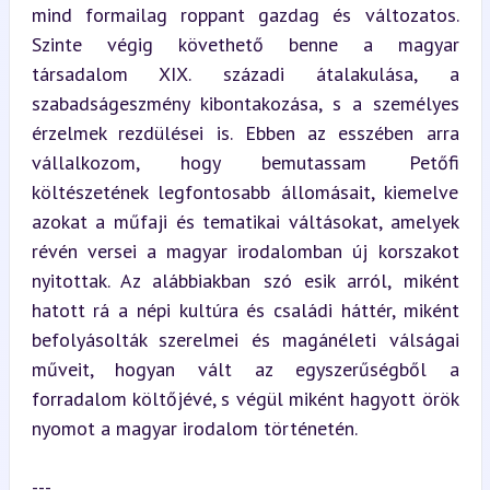
mind formailag roppant gazdag és változatos. 
Szinte végig követhető benne a magyar 
társadalom XIX. századi átalakulása, a 
szabadságeszmény kibontakozása, s a személyes 
érzelmek rezdülései is. Ebben az esszében arra 
vállalkozom, hogy bemutassam Petőfi 
költészetének legfontosabb állomásait, kiemelve 
azokat a műfaji és tematikai váltásokat, amelyek 
révén versei a magyar irodalomban új korszakot 
nyitottak. Az alábbiakban szó esik arról, miként 
hatott rá a népi kultúra és családi háttér, miként 
befolyásolták szerelmei és magánéleti válságai 
műveit, hogyan vált az egyszerűségből a 
forradalom költőjévé, s végül miként hagyott örök 
nyomot a magyar irodalom történetén.
---