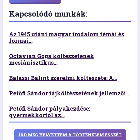
Kapcsolódó munkák:
Az 1945 utáni magyar irodalom témái és
formai...
Octavian Goga költészetének
mesiánisztikus...
Balassi Bálint szerelmi költészete: A...
Petőfi Sándor tájköltészetének jellemzői...
Petőfi Sándor pályakezdése:
gyermekkortól az...
ÍRD MEG HELYETTEM A TÖRTÉNELEM ESSZÉT