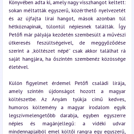
Könyvében adta ki, amely nagy visszhangot keltett: 
sokan méltatták egyszerű, közérthető nyelvezetét 
és az újfajta lírai hangot, mások azonban túl 
hétköznapinak, túlontúl népiesnek találták. Így 
Petőfi már pályája kezdetén szembesült a művészi 
útkeresés feszültségeivel, de meggyőződése 
szerint a „költészet népé” csak akkor találhat rá 
saját hangjára, ha őszintén szembenéz közössége 
életével.
Külön figyelmet érdemel Petőfi családi lírája, 
amely szintén újdonságot hozott a magyar 
költészetbe. Az Anyám tyúkja című kedves, 
humoros költemény a magyar irodalom egyik 
legszívmelengetőbb darabja, egyben egyszerre 
népies és magánjellegű: a vidéki udvar 
mindennapjaiból emel költői rangra egy egyszerű, 