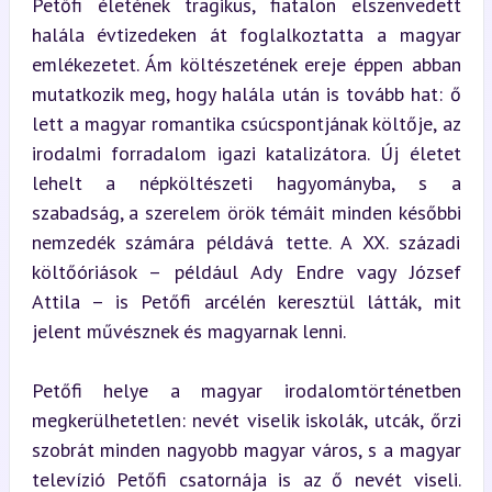
Petőfi életének tragikus, fiatalon elszenvedett 
halála évtizedeken át foglalkoztatta a magyar 
emlékezetet. Ám költészetének ereje éppen abban 
mutatkozik meg, hogy halála után is tovább hat: ő 
lett a magyar romantika csúcspontjának költője, az 
irodalmi forradalom igazi katalizátora. Új életet 
lehelt a népköltészeti hagyományba, s a 
szabadság, a szerelem örök témáit minden későbbi 
nemzedék számára példává tette. A XX. századi 
költőóriások – például Ady Endre vagy József 
Attila – is Petőfi arcélén keresztül látták, mit 
jelent művésznek és magyarnak lenni.
Petőfi helye a magyar irodalomtörténetben 
megkerülhetetlen: nevét viselik iskolák, utcák, őrzi 
szobrát minden nagyobb magyar város, s a magyar 
televízió Petőfi csatornája is az ő nevét viseli. 