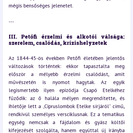
mégis bensőséges jelenetet.
---
III. Petőfi érzelmi és alkotói válsága: 
szerelem, csalódás, krízishelyzetek
Az 1844-45-ös években Petőfi életében jelentős 
változások történtek: ekkor tapasztalta meg 
először a mélyebb érzelmi csalódást, amit 
művészetén is nyomot hagytak. Az egyik 
legismertebb ilyen epizódja Csapó Etelkéhez 
fűződik: az ő halála mélyen megrendítette, és 
ihletője lett a „Cipruslombok Etelke sírjáról” című, 
rendkívül személyes versciklusnak. Ez a tematikus 
egység nemcsak a fájdalom és gyász költői 
kifejezését szolgálta, hanem egyúttal új irányba 