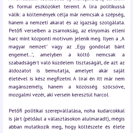
és formai eszközöket teremt. A líra politikussá 
válik: a költemények célja már nemcsak a szépség, 
hanem a nemzeti akarat és az igazság szolgálata. 
Petőfi verseiben a zsarnokság, az elnyomás elleni 
harc mint központi motívum jelenik meg. Ilyen a „A 
magyar nemzet” vagy az „Egy gondolat bánt 
engemet...”, amelyben a költő nemcsak a 
szabadságért való küzdelem tisztaságát, de azt az 
áldozatot is bemutatja, amelyet akár saját 
életével is kész megfizetni. A lírai én itt már nem 
magánszemély, hanem a közösség szócsöve, 
mozgalmi vezér, aki versein keresztül harcol.
Petőfi politikai szerepvállalása, noha kudarcokkal 
is járt (például a választásokon alulmaradt), mégis 
abban mutatkozik meg, hogy költészete és élete 