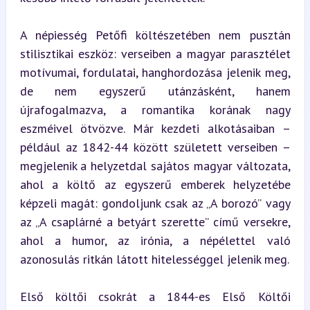
A népiesség Petőfi költészetében nem pusztán 
stilisztikai eszköz: verseiben a magyar parasztélet 
motívumai, fordulatai, hanghordozása jelenik meg, 
de nem egyszerű utánzásként, hanem 
újrafogalmazva, a romantika korának nagy 
eszméivel ötvözve. Már kezdeti alkotásaiban – 
például az 1842-44 között született verseiben – 
megjelenik a helyzetdal sajátos magyar változata, 
ahol a költő az egyszerű emberek helyzetébe 
képzeli magát: gondoljunk csak az „A borozó” vagy 
az „A csaplárné a betyárt szerette” című versekre, 
ahol a humor, az irónia, a népélettel való 
azonosulás ritkán látott hitelességgel jelenik meg.
Első költői csokrát a 1844-es Első Költői 