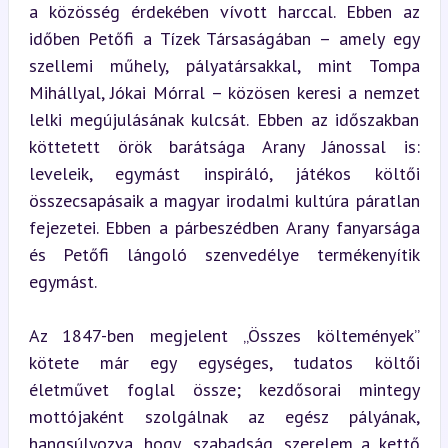
a közösség érdekében vívott harccal. Ebben az 
időben Petőfi a Tízek Társaságában – amely egy 
szellemi műhely, pályatársakkal, mint Tompa 
Mihállyal, Jókai Mórral – közösen keresi a nemzet 
lelki megújulásának kulcsát. Ebben az időszakban 
köttetett örök barátsága Arany Jánossal is: 
leveleik, egymást inspiráló, játékos költői 
összecsapásaik a magyar irodalmi kultúra páratlan 
fejezetei. Ebben a párbeszédben Arany fanyarsága 
és Petőfi lángoló szenvedélye termékenyítik 
egymást.
Az 1847-ben megjelent „Összes költemények” 
kötete már egy egységes, tudatos költői 
életművet foglal össze; kezdősorai mintegy 
mottójaként szolgálnak az egész pályának, 
hangsúlyozva, hogy „szabadság, szerelem a kettő 