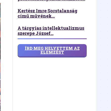
Kertész Imre Sorstalanság
című művének...
A tárgyias intellektualizmus
szerepe József...
ÍRD MEG HELYETTEM AZ
ELEMZÉST