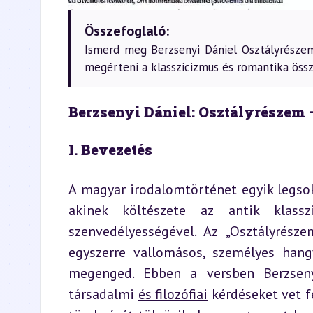
Összefoglaló:
Ismerd meg Berzsenyi Dániel Osztályrésze
megérteni a klasszicizmus és romantika össz
Berzsenyi Dániel: Osztályrészem 
I. Bevezetés
A magyar irodalomtörténet egyik legsok
akinek költészete az antik klassz
szenvedélyességével. Az „Osztályrész
egyszerre vallomásos, személyes hang
megenged. Ebben a versben Berzsenyi
társadalmi 
és filozófiai
 kérdéseket vet f