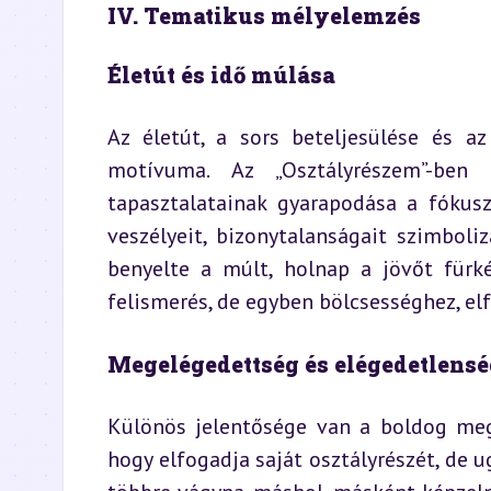
IV. Tematikus mélyelemzés
Életút és idő múlása
Az életút, a sors beteljesülése és az
motívuma. Az „Osztályrészem”-ben 
tapasztalatainak gyarapodása a fókusz
veszélyeit, bizonytalanságait szimboli
benyelte a múlt, holnap a jövőt fürké
felismerés, de egyben bölcsességhez, el
Megelégedettség és elégedetlensé
Különös jelentősége van a boldog megel
hogy elfogadja saját osztályrészét, de u