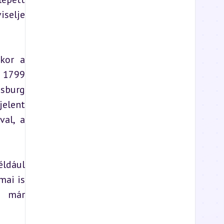
selje 
kor a 
 1799 
sburg 
elent 
al, a 
ldául 
ai is 
 már 