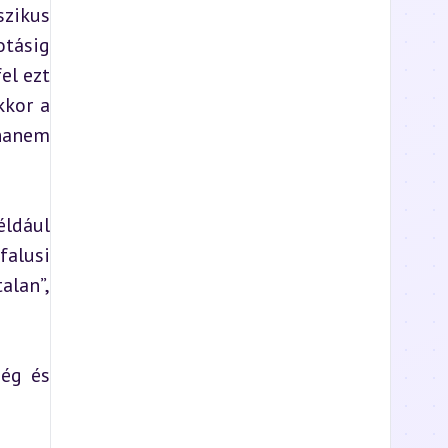
zikus 
ásig 
l ezt 
kor a 
hanem 
ldául 
alusi 
lan”, 
ég és 