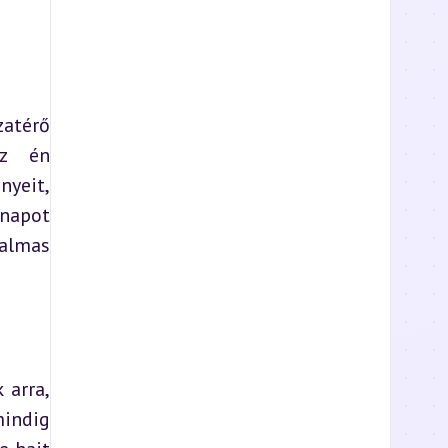
atérő 
z én 
yeit, 
napot 
almas 
arra, 
indig 