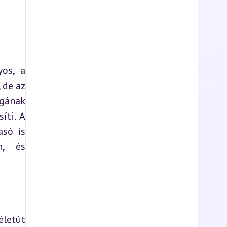
os, a 
de az 
gának 
ti. A 
só is 
, és 
letút 