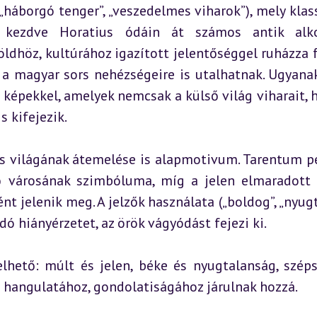
háborgó tenger”, „veszedelmes viharok”), mely klass
 kezdve Horatius ódáin át számos antik alkot
ldhöz, kultúrához igazított jelentőséggel ruházza fe
 a magyar sors nehézségeire is utalhatnak. Ugyanak
i képekkel, amelyek nemcsak a külső világ viharait, 
s kifejezik.
us világának átemelése is alapmotivum. Tarentum pé
ő városának szimbóluma, míg a jelen elmaradott f
nt jelenik meg. A jelzők használata („boldog”, „nyugta
ndó hiányérzetet, az örök vágyódást fejezi ki.
lhető: múlt és jelen, béke és nyugtalanság, széps
 hangulatához, gondolatiságához járulnak hozzá.