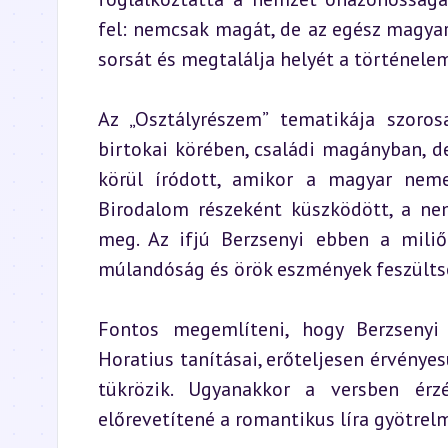
fel: nemcsak magát, de az egész magyar
sorsát és megtalálja helyét a történele
Az „Osztályrészem” tematikája szoros
birtokai körében, családi magányban, d
körül íródott, amikor a magyar neme
Birodalom részeként küszködött, a nem
meg. Az ifjú Berzsenyi ebben a miliő
múlandóság és örök eszmények feszülts
Fontos megemlíteni, hogy Berzsenyi 
Horatius tanításai, erőteljesen érvényes
tükrözik. Ugyanakkor a versben érz
előrevetítené a romantikus líra gyötrel