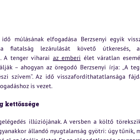
 idő múlásának elfogadása Berzsenyi egyik vissz
a fiatalság lezárulását követő útkeresés, a
. A tenger viharai 
az emberi
 élet váratlan esemén
zálják – ahogyan az öregodó Berzsenyi írja: „A teg
szi szívem”. Az idő visszafordíthatatlansága fájd
fogadáshoz is vezet.
g kettőssége
égedés illúziójának. A versben a költő törekszik 
gyanakkor állandó nyugtalanság gyötri: úgy tűnik, m