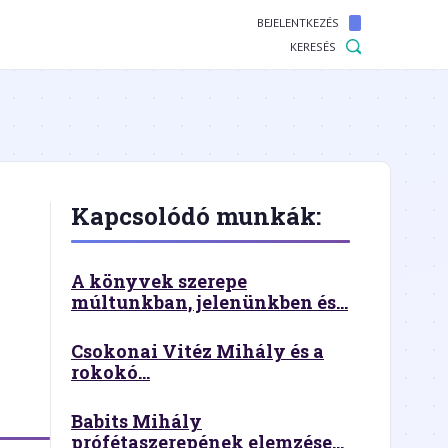
BEJELENTKEZÉS
KERESÉS
Kapcsolódó munkák:
A könyvek szerepe
múltunkban, jelenünkben és...
Csokonai Vitéz Mihály és a
rokokó...
Babits Mihály
prófétaszerepének elemzése...