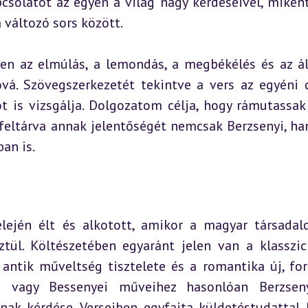
solatot az egyén a világ nagy kérdéseivel, miként 
a változó sors között.
ben az elmúlás, a lemondás, a megbékélés és az ál
vá. Szövegszerkezetét tekintve a vers az egyéni 
ot is vizsgálja. Dolgozatom célja, hogy rámutassak
 feltárva annak jelentőségét nemcsak Berzsenyi, ha
an is.
lején élt és alkotott, amikor a magyar társadal
tül. Költészetében egyaránt jelen van a klasszic
 antik műveltség tisztelete és a romantika új, for
i vagy Bessenyei műveihez hasonlóan Berzseny
ak kérdése. Verseiben egyfajta küldetéstudattal l