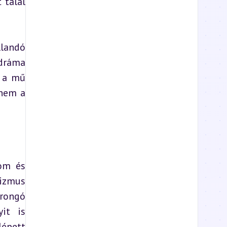
talál 
landó 
dráma 
 a mű 
nem a 
om és 
izmus 
rongó 
it is 
épett 