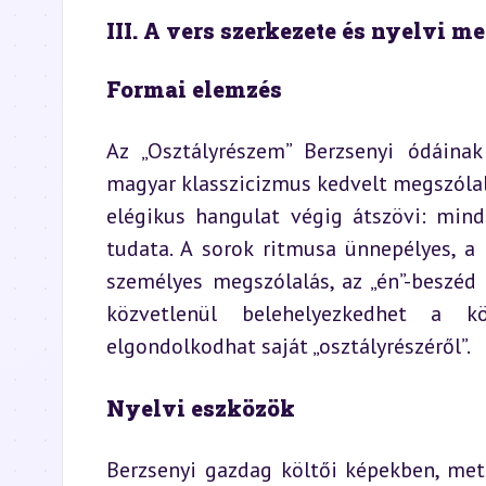
III. A vers szerkezete és nyelvi m
Formai elemzés
Az „Osztályrészem” Berzsenyi ódáinak 
magyar klasszicizmus kedvelt megszólalás
elégikus hangulat végig átszövi: min
tudata. A sorok ritmusa ünnepélyes, a 
személyes megszólalás, az „én”-beszéd 
közvetlenül belehelyezkedhet a kö
elgondolkodhat saját „osztályrészéről”.
Nyelvi eszközök
Berzsenyi gazdag költői képekben, meta