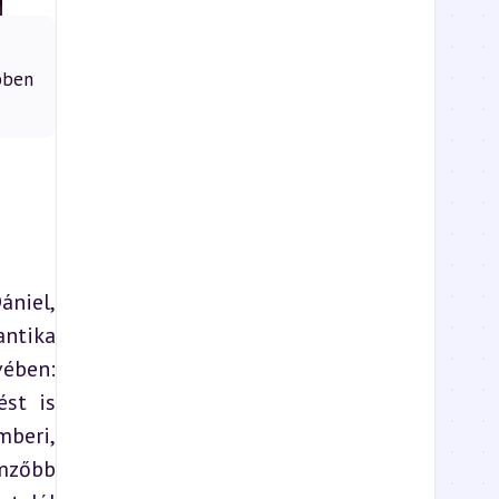
bben
niel, 
tika 
ében: 
st is 
beri, 
mzőbb 