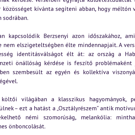
 közösséget kívánta segíteni abban, hogy méltón vi
m sodrában.
an kapcsolódik Berzsenyi azon időszakához, ami
e nem elszigeteltségben élte mindennapjait. A vers
sség identitásválságot élt át: az ország a Hab
zeti önállóság kérdése is feszítő problémaként j
ben szembesült az egyén és kollektíva viszonyáv
égével.
költői világában a klasszikus hagyományok, pé
ülnek – ezt a hatást a „Osztályrészem” antik motívum
ékelhető némi szomorúság, melankólia: mintha
mes önboncolását.