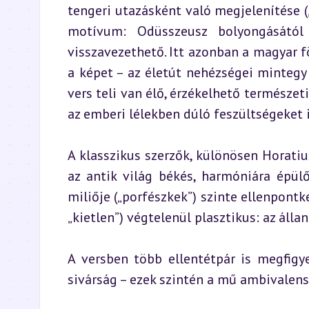
tengeri utazásként való megjelenítése („
motívum: Odüsszeusz bolyongásától
visszavezethető. Itt azonban a magyar fö
a képet – az életút nehézségei mintegy
vers teli van élő, érzékelhető természet
az emberi lélekben dúló feszültségeket i
A klasszikus szerzők, különösen Horati
az antik világ békés, harmóniára épül
miliője („porfészkek”) szinte ellenpontké
„kietlen”) végtelenül plasztikus: az álla
A versben több ellentétpár is megfigye
sivárság – ezek szintén a mű ambivalens