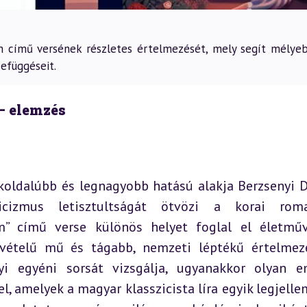
m című versének részletes értelmezését, mely segít mélye
efüggéseit.
– elemzés
oldalúbb és legnagyobb hatású alakja Berzsenyi Dá
icizmus letisztultságát ötvözi a korai roman
em” című verse különös helyet foglal el életműv
vételű mű és tágabb, nemzeti léptékű értelmezé
 egyéni sorsát vizsgálja, ugyanakkor olyan em
el, amelyek a magyar klasszicista líra egyik legjelle