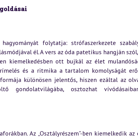
egoldásai
hagyományát folytatja: strófaszerkezete szabály
módjával él. A vers az óda patetikus hangján szól, 
den kiemelkedésben ott bujkál az élet mulandósá
rímelés és a ritmika a tartalom komolyságát erősí
formája különösen jelentős, hiszen ezáltal az olva
ltő gondolatvilágába, osztozhat vívódásaiban
forákban. Az „Osztályrészem”-ben kiemelkedik az é