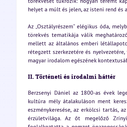
törekvését tükrözik: hogyan teremt kapc
helyet a múlt és jelen, az isteni rend és 
Az „Osztályrészem” elégikus óda, mely
törekvés tematikája válik meghatározó
mellett az általános emberi létállapot
rétegzett szerkezetére és nyelvezetére,
magyar irodalom egészének kontextusáb
II. Történeti és irodalmi háttér
Berzsenyi Dániel az 1800-as évek lege
kultúra mély átalakuláson ment keresz
eszménykeresése, az erkölcsi tartás, az
érzületvilága. Az őt megelőző Zríny
foglalkoztatta a nemzet önazonosságán