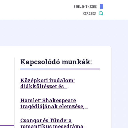
BEJELENTKEZÉS
KERESÉS
Kapcsolódó munkák:
Középkori irodalom:
diákköltészet és...
Hamlet: Shakespeare
tragédiájának elemzése,...
Csongor és Tünde: a
romantikus mesedráma...