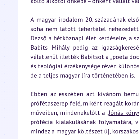
költő alkotói önképe – önként vállalt v
A magyar irodalom 20. századának első
soha nem látott tehertétel nehezedett. 
Dezső a hétköznapi élet kérdéseire, a s
Babits Mihály pedig az igazságkeresés
véletlenül illették Babitsot a „poeta do
és teológiai érzékenysége révén különös
de a teljes magyar líra történetében is.
Ebben az esszében azt kívánom bemuta
prófétaszerep felé, miként reagált korán
műveiben, mindenekelőtt a „
Jónás köny
prófécia kialakulásának folyamatára, vi
mindez a magyar költészet új, korszakos