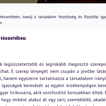
szetében, tanulj a társadalmi felelősség és filozófiai iga
n.
ltészetében
ik legösszetettebb és leginkább megosztó szerepos
lhat. E szerep lényegét nem csupán a jövőbe látás
i, hanem egyszerre tartalmazza a társadalom irányít
s igazságok keresését az egyéni érzékenységen keres
ar lírikusaira, akik sorsfordító korszakban éltek. B
 hogy miként alakul át egy zárt, szemlélődő, akadé