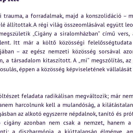
i trauma, a forradalmak, majd a konszolidáció – m
elé állítottak. A régi világ összeomlásával együtt le
 megszületik „Cigány a siralomházban” című vers, 
lent. Itt már a költő közösségi felelősségtudata 
rájában – az egész nemzeti közösség sorsával azon
 a társadalom kitaszított. A „mi” megszólítás, az 
sulás, éppen a közösség képviseletének vállalását f
ltészet feladata radikálisan megváltozik; már nem 
nem harcolnunk kell a mulandóság, a kilátástalans
gásban az alkotó egyszerre népdalnok, tanító és prófé
áró cigány azonban nem csak a nemzet, hanem a 
enti: a diszharmónia, a kiúttalanság élménye, am