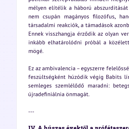
mélyen elítélik a háború abszurditásá
nem csupán magányos filozófus, hanem
társadalmi reakciók, a támadások azonba
Ennek visszhangja érződik az olyan ver
inkább elhatárolódni próbál a közélet
mögé.
Ez az ambivalencia – egyszerre felelőssé
feszültségként húzódik végig Babits lí
semleges szemlélődő maradni: betegsé
újradefiniálnia önmagát.
---
IV. A húszas évektől a prófétaszer