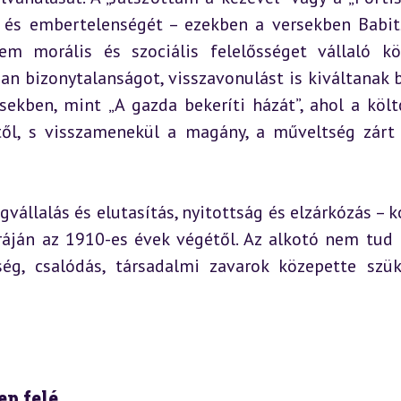
t és embertelenségét – ezekben a versekben Babit
 morális és szociális felelősséget vállaló köl
n bizonytalanságot, visszavonulást is kiváltanak be
sekben, mint „A gazda bekeríti házát”, ahol a költ
től, s visszamenekül a magány, a műveltség zárt 
gvállalás és elutasítás, nyitottság és elzárkózás – k
ráján az 1910-es évek végétől. Az alkotó nem tud 
g, csalódás, társadalmi zavarok közepette szük
ep felé