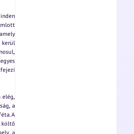
inden 
omlott 
amely 
kerül 
osul, 
egyes 
ejezi 
elég, 
ág, a 
ta. A 
költő 
ely a 