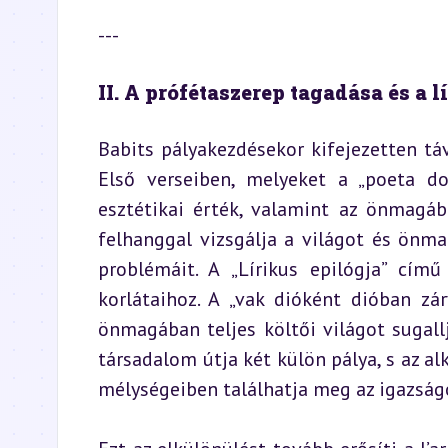
---
II. A prófétaszerep tagadása és a l
Babits pályakezdésekor kifejezetten táv
Első verseiben, melyeket a „poeta do
esztétikai érték, valamint az önmagába
felhanggal vizsgálja a világot és önma
problémáit. A „Lírikus epilógja” cím
korlátaihoz. A „vak dióként dióban zá
önmagában teljes költői világot sugallj
társadalom útja két külön pálya, s az al
mélységeiben találhatja meg az igazság