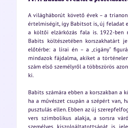
A világháborút követő évek – a trianon
értelmiségit, így Babitsot is, új feladat 
a költői elzárkózás fala is. 1922-ben
Babits költészetében korszakhatárt je
előtérbe: a lírai én – a „cigány” figu
mindazok fájdalma, akiket a történelem,
szám első személyről a többszörös azono
ki.
Babits számára ebben a korszakban a kö
ha a művészet csupán a szépért van, ha
pusztulás ellen. Ebben az új szerepfelfo
vers szimbolikus alakja, a sorsra v
személyes kiszolgáltatottságát is jel