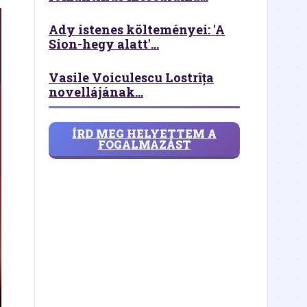
Ady istenes költeményei: 'A
Sion-hegy alatt'...
Vasile Voiculescu Lostrîța
novellájának...
ÍRD MEG HELYETTEM A
FOGALMAZÁST