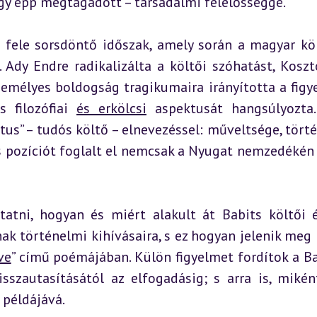
agy épp megtagadott – társadalmi felelősséggé.
 fele sorsdöntő időszak, amely során a magyar köl
Ady Endre radikalizálta a költői szóhatást, Koszto
zemélyes boldogság tragikumaira irányította a figye
 filozófiai 
és erkölcsi
 aspektusát hangsúlyozta
ctus” – tudós költő – elnevezéssel: műveltsége, törté
 pozíciót foglalt el nemcsak a Nyugat nemzedékén b
tni, hogyan és miért alakult át Babits költői é
ak történelmi kihívásaira, s ez hogyan jelenik meg k
ve
” című poémájában. Külön figyelmet fordítok a Bab
sszautasításától az elfogadásig; s arra is, miként
 példájává.