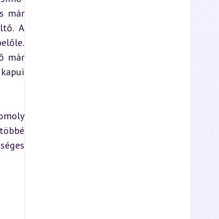
s már 
tő. A 
lőle. 
ő már 
kapui 
omoly 
többé 
séges 