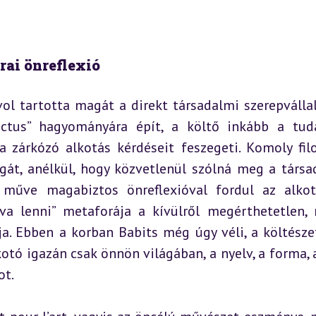
írai önreflexió
ol tartotta magát a direkt társadalmi szerepvállalá
ctus” hagyományára épít, a költő inkább a tudá
 zárkózó alkotás kérdéseit feszegeti. Komoly filoz
gát, anélkül, hogy közvetlenül szólná meg a társa
ű műve magabiztos önreflexióval fordul az alkot
rva lenni” metaforája a kívülről megérthetetlen, 
a. Ebben a korban Babits még úgy véli, a költészet
kotó igazán csak önnön világában, a nyelv, a forma, a
ot.