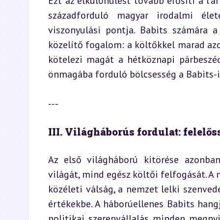
Ezt az elkülönülést tovább erősíti a l’a
századforduló magyar irodalmi éle
viszonyulási pontja. Babits számára a k
közelítő fogalom: a költőkkel marad az
kötelezi magát a hétköznapi párbeszédn
önmagába forduló bölcsesség a Babits-i
---
III. Világháborús fordulat: felelő
Az első világháború kitörése azonba
világát, mind egész költői felfogását. A
közéleti válság, a nemzet lelki szenved
értékekbe. A háborúellenes Babits hangja
politikai szerepvállalás minden megnyil