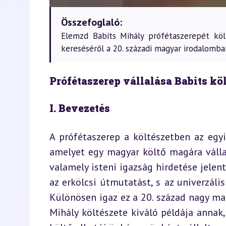
Összefoglaló:
Elemzd Babits Mihály prófétaszerepét költé
kereséséről a 20. századi magyar irodalomba
Prófétaszerep vállalása Babits kö
I. Bevezetés
A prófétaszerep a költészetben az egy
amelyet egy magyar költő magára válla
valamely isteni igazság hirdetése jelent
az erkölcsi útmutatást, s az univerzáli
Különösen igaz ez a 20. század nagy magy
Mihály költészete kiváló példája annak,