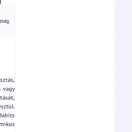
zság
ztás, 
 vagy 
ását, 
ztül. 
abits 
mikus 