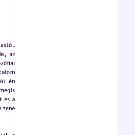
stól. 
s, az 
ófiai 
dalom 
ói én 
mégis 
 és a 
 zene 