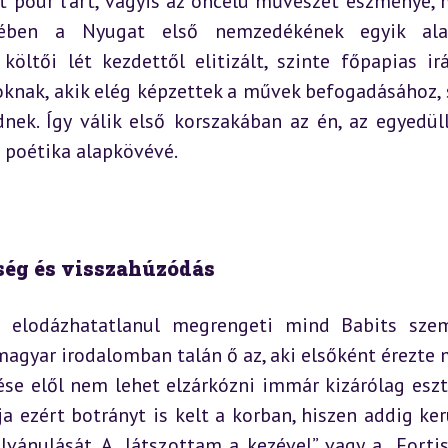
rt pour l’art, vagyis az öncélú művészet eszménye, m
tében a Nyugat első nemzedékének egyik alap
öltői lét kezdettől elitizált, szinte főpapias irá
oknak, akik elég képzettek a művek befogadásához, 
ek. Így válik első korszakában az én, az egyedüllé
 poétika alapkövévé.
sség és visszahúzódás
n elodázhatatlanul megrengeti mind Babits szem
 magyar irodalomban talán ő az, aki elsőként érezte m
ése elől nem lehet elzárkózni immár kizárólag eszté
 ezért botrányt is kelt a korban, hiszen addig kerü
vánulását. A „Játszottam a kezével” vagy a „Fortis