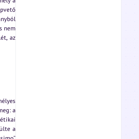
ely a 
vető 
nyból 
s nem 
t, az 
élyes 
eg: a 
tikai 
lte a 
simo” 