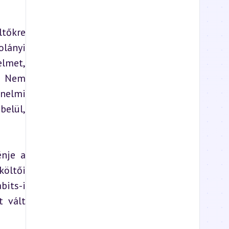
tőkre 
lányi 
lmet, 
. Nem 
nelmi 
elül, 
nje a 
öltői 
its-i 
 vált 