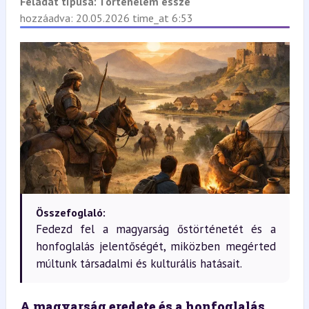
Feladat típusa:
Történelem esszé
hozzáadva: 20.05.2026 time_at 6:53
Összefoglaló:
Fedezd fel a magyarság őstörténetét és a
honfoglalás jelentőségét, miközben megérted
múltunk társadalmi és kulturális hatásait.
A magyarság eredete és a honfoglalás