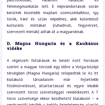
fémmegmunkálás lett. E népvándorlások során 
kerültek közelebb majdani szomszédaikhoz, így 
török, iráni és szláv népekhez, akik különböző 
kulturális mintákat (ruhadivat, fegyverzet, 
szervezeti minták) adtak át a magyaroknak.
D. Magna Hungaria és a Kaukázus 
vidéke
A régészeti feltárások és keleti írott források 
szerint a magyar törzsek egy időre a Volga-középi 
térségben (Magna Hungaria) telepedtek le. Az itt 
kialakuló társadalom már fejlettebb 
földműveléssel, állattartással és egyre inkább 
szervezett törzsi szövetséggel rendelkezett. A 7 
törzs szövetsége ekkor kezdhetett kialakulni – e 
rendszertől később a kettős fejedelemség alapját 