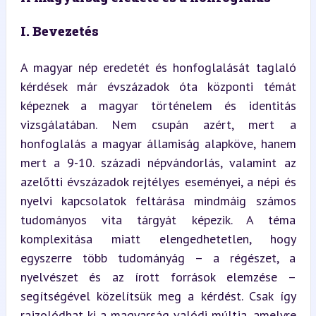
I. Bevezetés
A magyar nép eredetét és honfoglalását taglaló 
kérdések már évszázadok óta központi témát 
képeznek a magyar történelem és identitás 
vizsgálatában. Nem csupán azért, mert a 
honfoglalás a magyar államiság alapköve, hanem 
mert a 9-10. századi népvándorlás, valamint az 
azelőtti évszázadok rejtélyes eseményei, a népi és 
nyelvi kapcsolatok feltárása mindmáig számos 
tudományos vita tárgyát képezik. A téma 
komplexitása miatt elengedhetetlen, hogy 
egyszerre több tudományág – a régészet, a 
nyelvészet és az írott források elemzése – 
segítségével közelítsük meg a kérdést. Csak így 
rajzolódhat ki a magyarság valódi múltja, amelyre 