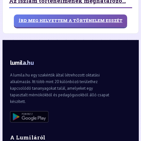
Az iszlám történelmének meghatározó...
ÍRD MEG HELYETTEM A TÖRTÉNELEM ESSZÉT
lumila.hu
A lumila.hu egy szakértők által létrehozott oktatási
alkalmazás. Itt több mint 20 különböző területhez
kapcsolódó tananyagokat talál, amelyeket egy
tapasztalt mérnökökből és pedagógusokból álló csapat
készített.
A Lumiláról