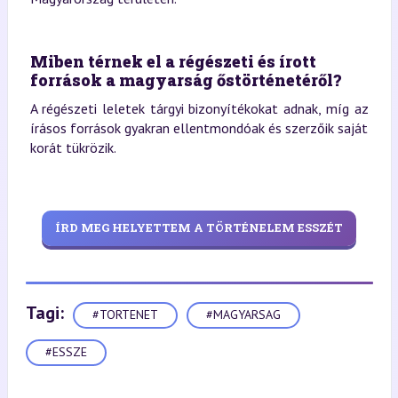
Miben térnek el a régészeti és írott
források a magyarság őstörténetéről?
A régészeti leletek tárgyi bizonyítékokat adnak, míg az
írásos források gyakran ellentmondóak és szerzőik saját
korát tükrözik.
ÍRD MEG HELYETTEM A TÖRTÉNELEM ESSZÉT
Tagi:
#TORTENET
#MAGYARSAG
#ESSZE