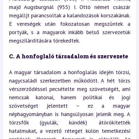
majd Augsburgnál (955) I. Ottó német császár 
megálljt parancsoltak a kalandozások korszakának. 
E vereségek után fokozatosan megszűntek a 
portyák, s a magyarok inkább belső szervezetük 
megszilárdítására törekedtek.
C. A honfoglaló társadalom és szervezete
A magyar társadalom a honfoglalás idején törzsi, 
nagycsaládi szerkezetben működött. A hét törzs 
vérszerződéssel pecsételte meg szövetségét, ami 
nemcsak katonai, hanem politikai és jogi 
szövetséget jelentett – ez a magyar 
néphagyományban is hangsúlyosan jelenik meg. A 
törzsfők (gyulák, kündék) átörökítették 
hatalmukat, a vezető réteget külön temetkezési 