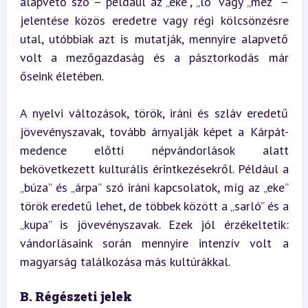
alapvető szó – például az „eke”, „ló” vagy „méz” – 
jelentése közös eredetre vagy régi kölcsönzésre 
utal, utóbbiak azt is mutatják, mennyire alapvető 
volt a mezőgazdaság és a pásztorkodás már 
őseink életében.
A nyelvi változások, török, iráni és szláv eredetű 
jövevényszavak, tovább árnyalják képet a Kárpát-
medence előtti népvándorlások alatt 
bekövetkezett kulturális érintkezésekről. Például a 
„búza” és „árpa” szó iráni kapcsolatok, míg az „eke” 
török eredetű lehet, de többek között a „sarló” és a 
„kupa” is jövevényszavak. Ezek jól érzékeltetik: 
vándorlásaink során mennyire intenzív volt a 
magyarság találkozása más kultúrákkal.
B. Régészeti jelek