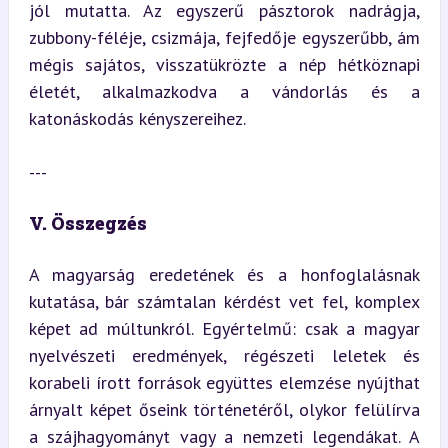
jól mutatta. Az egyszerű pásztorok nadrágja, 
zubbony-féléje, csizmája, fejfedője egyszerűbb, ám 
mégis sajátos, visszatükrözte a nép hétköznapi 
életét, alkalmazkodva a vándorlás és a 
katonáskodás kényszereihez.
---
V. Összegzés
A magyarság eredetének és a honfoglalásnak 
kutatása, bár számtalan kérdést vet fel, komplex 
képet ad múltunkról. Egyértelmű: csak a magyar 
nyelvészeti eredmények, régészeti leletek és 
korabeli írott források együttes elemzése nyújthat 
árnyalt képet őseink történetéről, olykor felülírva 
a szájhagyományt vagy a nemzeti legendákat. A 