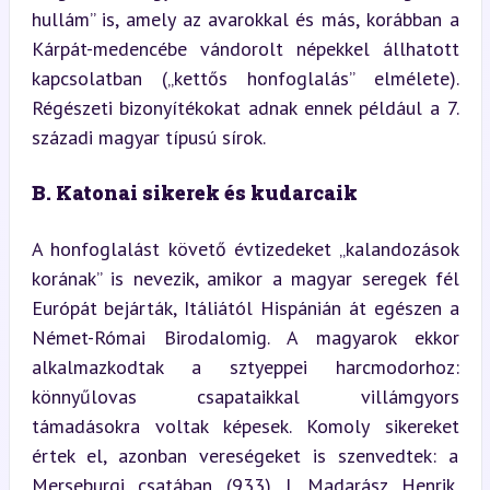
hullám” is, amely az avarokkal és más, korábban a 
Kárpát-medencébe vándorolt népekkel állhatott 
kapcsolatban („kettős honfoglalás” elmélete). 
Régészeti bizonyítékokat adnak ennek például a 7. 
századi magyar típusú sírok.
B. Katonai sikerek és kudarcaik
A honfoglalást követő évtizedeket „kalandozások 
korának” is nevezik, amikor a magyar seregek fél 
Európát bejárták, Itáliától Hispánián át egészen a 
Német-Római Birodalomig. A magyarok ekkor 
alkalmazkodtak a sztyeppei harcmodorhoz: 
könnyűlovas csapataikkal villámgyors 
támadásokra voltak képesek. Komoly sikereket 
értek el, azonban vereségeket is szenvedtek: a 
Merseburgi csatában (933) I. Madarász Henrik, 