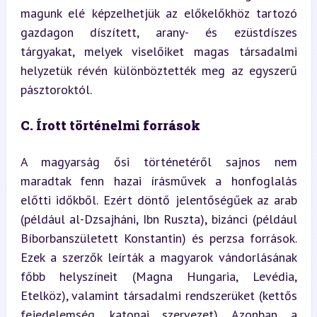
magunk elé képzelhetjük az előkelőkhöz tartozó 
gazdagon díszített, arany- és ezüstdíszes 
tárgyakat, melyek viselőiket magas társadalmi 
helyzetük révén különböztették meg az egyszerű 
pásztoroktól.
C. Írott történelmi források
A magyarság ősi történetéről sajnos nem 
maradtak fenn hazai írásművek a honfoglalás 
előtti időkből. Ezért döntő jelentőségűek az arab 
(például al-Dzsajháni, Ibn Ruszta), bizánci (például 
Bíborbanszületett Konstantin) és perzsa források. 
Ezek a szerzők leírták a magyarok vándorlásának 
főbb helyszíneit (Magna Hungaria, Levédia, 
Etelköz), valamint társadalmi rendszerüket (kettős 
fejedelemség, katonai szervezet). Azonban a 