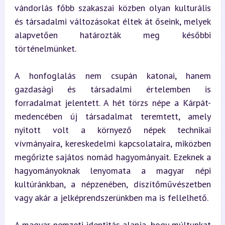
vándorlás főbb szakaszai közben olyan kulturális 
és társadalmi változásokat éltek át őseink, melyek 
alapvetően határozták meg későbbi 
történelmünket.
A honfoglalás nem csupán katonai, hanem 
gazdasági és társadalmi értelemben is 
forradalmat jelentett. A hét törzs népe a Kárpát-
medencében új társadalmat teremtett, amely 
nyitott volt a környező népek technikai 
vívmányaira, kereskedelmi kapcsolataira, miközben 
megőrizte sajátos nomád hagyományait. Ezeknek a 
hagyományoknak lenyomata a magyar népi 
kultúránkban, a népzenében, díszítőművészetben 
vagy akár a jelképrendszerünkben ma is fellelhető.
A magyar nemzeti identitás alapja, hogy múltunkat 