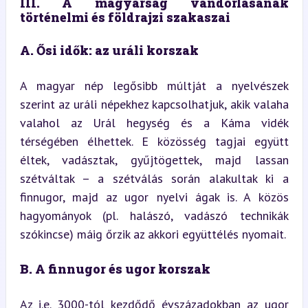
III. A magyarság vándorlásának 
történelmi és földrajzi szakaszai
A. Ősi idők: az uráli korszak
A magyar nép legősibb múltját a nyelvészek 
szerint az uráli népekhez kapcsolhatjuk, akik valaha 
valahol az Urál hegység és a Káma vidék 
térségében élhettek. E közösség tagjai együtt 
éltek, vadásztak, gyűjtögettek, majd lassan 
szétváltak – a szétválás során alakultak ki a 
finnugor, majd az ugor nyelvi ágak is. A közös 
hagyományok (pl. halászó, vadászó technikák 
szókincse) máig őrzik az akkori együttélés nyomait.
B. A finnugor és ugor korszak
Az i.e. 3000-tól kezdődő évszázadokban az ugor 