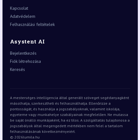
Kapcsolat
Adatvédelem
Felhasználási feltételek
Asystent AI
Bejelentkezés
Fiók létrehozása
Keresés
A mesterséges intelligencia által generált szöveget segédanyagként
másolhatja, szerkesztheti és felhasználhatja. Ellenőrizze a
pontosságát, és használja a jogszabályoknak, valamint iskolája,
egyeteme vagy munkahelye szabályainak megfelelően. Ne mutassa
be saját önálló munkájaként, ha ez tilos. A szolgáltatás tulajdonosa a
jogszabályok által megengedett mértékben nem felel a tartalom
felhasználásának következményeiért.
© 2026
lumila.hu