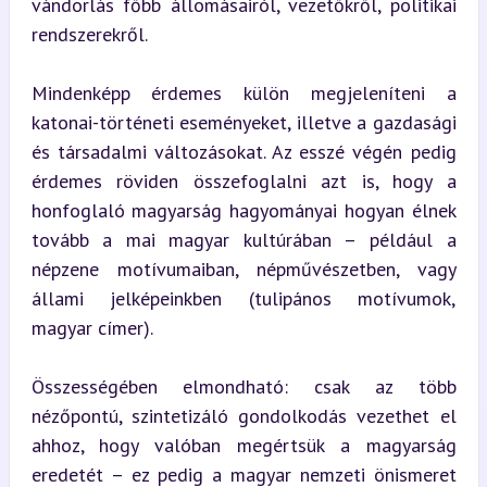
vándorlás főbb állomásairól, vezetőkről, politikai 
rendszerekről.
Mindenképp érdemes külön megjeleníteni a 
katonai-történeti eseményeket, illetve a gazdasági 
és társadalmi változásokat. Az esszé végén pedig 
érdemes röviden összefoglalni azt is, hogy a 
honfoglaló magyarság hagyományai hogyan élnek 
tovább a mai magyar kultúrában – például a 
népzene motívumaiban, népművészetben, vagy 
állami jelképeinkben (tulipános motívumok, 
magyar címer).
Összességében elmondható: csak az több 
nézőpontú, szintetizáló gondolkodás vezethet el 
ahhoz, hogy valóban megértsük a magyarság 
eredetét – ez pedig a magyar nemzeti önismeret 