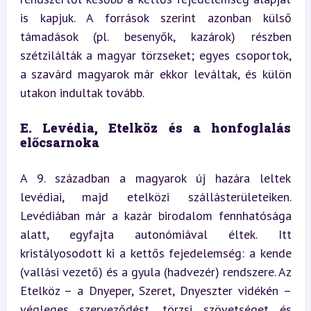
is kapjuk. A források szerint azonban külső 
támadások (pl. besenyők, kazárok) részben 
szétzilálták a magyar törzseket; egyes csoportok, 
a szavárd magyarok már ekkor leváltak, és külön 
utakon indultak tovább.
E. Levédia, Etelköz és a honfoglalás 
előcsarnoka
A 9. században a magyarok új hazára leltek 
levédiai, majd etelközi szállásterületeiken. 
Levédiában már a kazár birodalom fennhatósága 
alatt, egyfajta autonómiával éltek. Itt 
kristályosodott ki a kettős fejedelemség: a kende 
(vallási vezető) és a gyula (hadvezér) rendszere. Az 
Etelköz – a Dnyeper, Szeret, Dnyeszter vidékén – 
végleges szerveződést, törzsi szövetséget és 