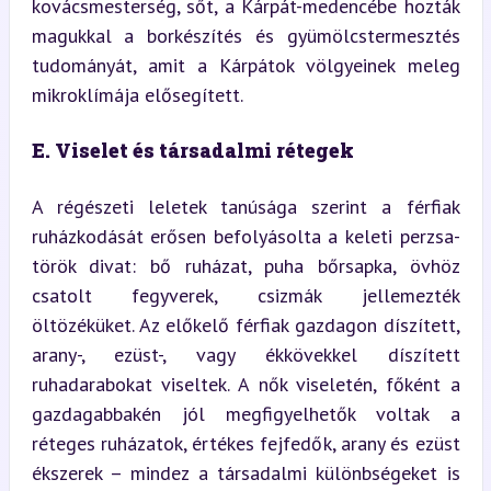
kovácsmesterség, sőt, a Kárpát-medencébe hozták 
magukkal a borkészítés és gyümölcstermesztés 
tudományát, amit a Kárpátok völgyeinek meleg 
mikroklímája elősegített.
E. Viselet és társadalmi rétegek
A régészeti leletek tanúsága szerint a férfiak 
ruházkodását erősen befolyásolta a keleti perzsa-
török divat: bő ruházat, puha bőrsapka, övhöz 
csatolt fegyverek, csizmák jellemezték 
öltözéküket. Az előkelő férfiak gazdagon díszített, 
arany-, ezüst-, vagy ékkövekkel díszített 
ruhadarabokat viseltek. A nők viseletén, főként a 
gazdagabbakén jól megfigyelhetők voltak a 
réteges ruházatok, értékes fejfedők, arany és ezüst 
ékszerek – mindez a társadalmi különbségeket is 