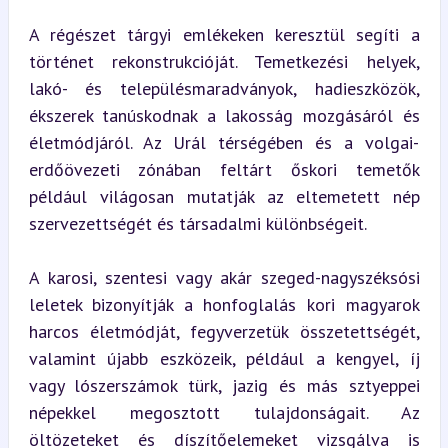
A régészet tárgyi emlékeken keresztül segíti a 
történet rekonstrukcióját. Temetkezési helyek, 
lakó- és településmaradványok, hadieszközök, 
ékszerek tanúskodnak a lakosság mozgásáról és 
életmódjáról. Az Urál térségében és a volgai-
erdőövezeti zónában feltárt őskori temetők 
például világosan mutatják az eltemetett nép 
szervezettségét és társadalmi különbségeit.
A karosi, szentesi vagy akár szeged-nagyszéksósi 
leletek bizonyítják a honfoglalás kori magyarok 
harcos életmódját, fegyverzetük összetettségét, 
valamint újabb eszközeik, például a kengyel, íj 
vagy lószerszámok türk, jazig és más sztyeppei 
népekkel megosztott tulajdonságait. Az 
öltözeteket és díszítőelemeket vizsgálva is 