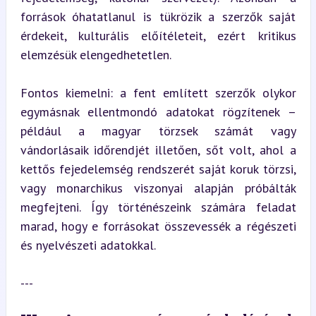
források óhatatlanul is tükrözik a szerzők saját 
érdekeit, kulturális előítéleteit, ezért kritikus 
elemzésük elengedhetetlen.
Fontos kiemelni: a fent említett szerzők olykor 
egymásnak ellentmondó adatokat rögzítenek – 
például a magyar törzsek számát vagy 
vándorlásaik időrendjét illetően, sőt volt, ahol a 
kettős fejedelemség rendszerét saját koruk törzsi, 
vagy monarchikus viszonyai alapján próbálták 
megfejteni. Így történészeink számára feladat 
marad, hogy e forrásokat összevessék a régészeti 
és nyelvészeti adatokkal.
---