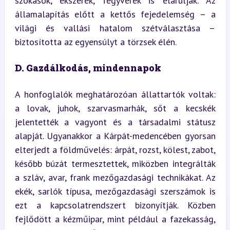
szokások, ékszerek, fegyverek is elárulják. Az 
államalapítás előtt a kettős fejedelemség – a 
világi és vallási hatalom szétválasztása – 
biztosította az egyensúlyt a törzsek élén.
D. Gazdálkodás, mindennapok
A honfoglalók meghatározóan állattartók voltak: 
a lovak, juhok, szarvasmarhák, sőt a kecskék 
jelentették a vagyont és a társadalmi státusz 
alapját. Ugyanakkor a Kárpát-medencében gyorsan 
elterjedt a földművelés: árpát, rozst, kölest, zabot, 
később búzát termesztettek, miközben integrálták 
a szláv, avar, frank mezőgazdasági technikákat. Az 
ekék, sarlók típusa, mezőgazdasági szerszámok is 
ezt a kapcsolatrendszert bizonyítják. Közben 
fejlődött a kézműipar, mint például a fazekasság, 