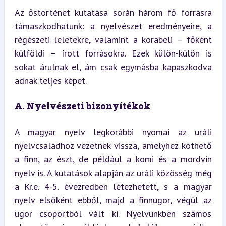
Az őstörténet kutatása során három fő forrásra 
támaszkodhatunk: a nyelvészet eredményeire, a 
régészeti leletekre, valamint a korabeli – főként 
külföldi – írott forrásokra. Ezek külön-külön is 
sokat árulnak el, ám csak egymásba kapaszkodva 
adnak teljes képet.
A. Nyelvészeti bizonyítékok
A 
magyar nyelv
 legkorábbi nyomai az uráli 
nyelvcsaládhoz vezetnek vissza, amelyhez köthető 
a finn, az észt, de például a komi és a mordvin 
nyelv is. A kutatások alapján az uráli közösség még 
a Kr.e. 4-5. évezredben létezhetett, s a magyar 
nyelv elsőként ebből, majd a finnugor, végül az 
ugor csoportból vált ki. Nyelvünkben számos 