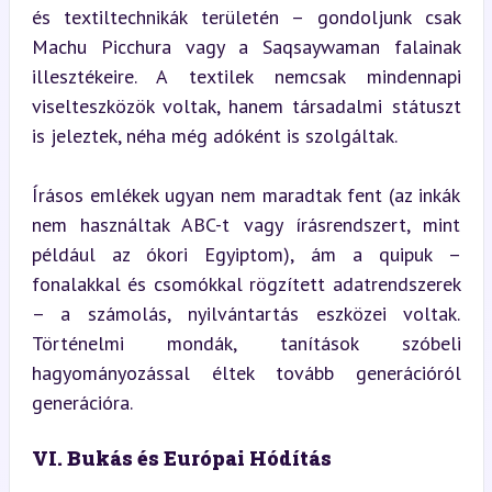
és textiltechnikák területén – gondoljunk csak 
Machu Picchura vagy a Saqsaywaman falainak 
illesztékeire. A textilek nemcsak mindennapi 
viselteszközök voltak, hanem társadalmi státuszt 
is jeleztek, néha még adóként is szolgáltak.
Írásos emlékek ugyan nem maradtak fent (az inkák 
nem használtak ABC-t vagy írásrendszert, mint 
például az ókori Egyiptom), ám a quipuk – 
fonalakkal és csomókkal rögzített adatrendszerek 
– a számolás, nyilvántartás eszközei voltak. 
Történelmi mondák, tanítások szóbeli 
hagyományozással éltek tovább generációról 
generációra.
VI. Bukás és Európai Hódítás