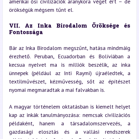
amerikai ősi civilizációk aranykora véget ért – de 
örökségük mégsem tűnt el.
VII. Az Inka Birodalom Öröksége és 
Fontossága
Bár az Inka Birodalom megszűnt, hatása mindmáig 
érezhető. Peruban, Ecuadorban és Bolíviában a 
kecsua nyelvet ma is milliók beszélik, az inka 
ünnepek (például az Inti Raymi) újraéledtek, a 
textilművészet, kézművesség, sőt az építészet 
nyomai megmaradtak a mai falvakban is.
A magyar történelem oktatásban is kiemelt helyet 
kap az inkák tanulmányozása: nemcsak civilizációs 
példaként, hanem a társadalomszervezés, a 
gazdasági elosztás és a vallási rendszerek 