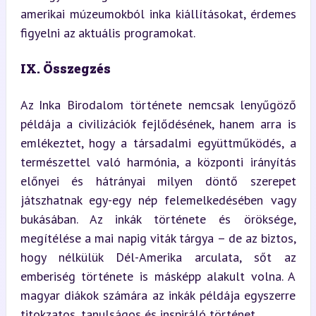
amerikai múzeumokból inka kiállításokat, érdemes 
figyelni az aktuális programokat.
IX. Összegzés
Az Inka Birodalom története nemcsak lenyűgöző 
példája a civilizációk fejlődésének, hanem arra is 
emlékeztet, hogy a társadalmi együttműködés, a 
természettel való harmónia, a központi irányítás 
előnyei és hátrányai milyen döntő szerepet 
játszhatnak egy-egy nép felemelkedésében vagy 
bukásában. Az inkák története és öröksége, 
megítélése a mai napig viták tárgya – de az biztos, 
hogy nélkülük Dél-Amerika arculata, sőt az 
emberiség története is másképp alakult volna. A 
magyar diákok számára az inkák példája egyszerre 
titokzatos, tanulságos és inspiráló történet.