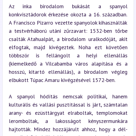
Az inka birodalom bukását a spanyol 
konkvisztádorok érkezése okozta a 16. században. 
A Francisco Pizarro vezette spanyolok kihasználták 
a testvérháború utáni zűrzavart: 1532-ben tőrbe 
csalták Atahualpát, a birodalom uralkodóját, akit 
elfogtak, majd kivégeztek. Noha ezt követően 
többször is fellángolt a helyi ellenállás 
(kiemelkedő a Vilcabamba város alapítása és a 
hosszú, kitartó ellenállás), a birodalom végleg 
elbukott Túpac Amaru kivégzésével 1572-ben.
A spanyol hódítás nemcsak politikai, hanem 
kulturális és vallási pusztítással is járt, számtalan 
arany- és ezüsttárgyat elraboltak, templomokat 
leromboltak, a lakosságot kényszermunkára 
hajtották. Mindez hozzájárult ahhoz, hogy a dél-