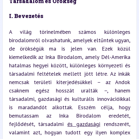
Társadalom és Örökség
I. Bevezetés
A világ töri­nelmében számos különleges 
birodalomról olvashatunk, amelyek eltűntek ugyan, 
de örökségük ma is jelen van. Ezek közül 
kiemelkedik az Inka Birodalom, amely Dél-Amerika 
hatalmas hegyei között, különleges környezeti és 
társadalmi feltételek mellett jött létre. Az inkák 
nemcsak területi kiterjedésükkel – az Andok 
csaknem egész hosszát uralták –, hanem 
társadalmi, gazdasági és kulturális innovációikkal 
is maradandót alkottak. Esszém célja, hogy 
bemutassam az Inka Birodalom eredetét, 
fejlődését, társadalmi 
és gazdasági
 rendszerét, 
valamint azt, hogyan tudott egy ilyen komplex 