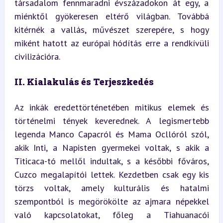
társadalom fennmaradni évszázadokon át egy, a 
miénktől gyökeresen eltérő világban. Továbbá 
kitérnék a vallás, művészet szerepére, s hogy 
miként hatott az európai hódítás erre a rendkívüli 
civilizációra.
II. Kialakulás és Terjeszkedés
Az inkák eredettörténetében mitikus elemek és 
történelmi tények keverednek. A legismertebb 
legenda Manco Capacról és Mama Ocllóról szól, 
akik Inti, a Napisten gyermekei voltak, s akik a 
Titicaca-tó mellől indultak, s a későbbi főváros, 
Cuzco megalapítói lettek. Kezdetben csak egy kis 
törzs voltak, amely kulturális és hatalmi 
szempontból is megörökölte az ajmara népekkel 
való kapcsolatokat, főleg a Tiahuanacói 