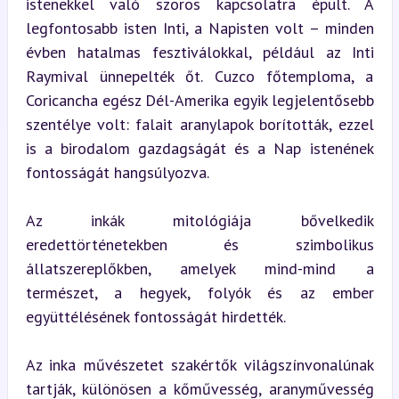
istenekkel való szoros kapcsolatra épült. A 
legfontosabb isten Inti, a Napisten volt – minden 
évben hatalmas fesztiválokkal, például az Inti 
Raymival ünnepelték őt. Cuzco főtemploma, a 
Coricancha egész Dél-Amerika egyik legjelentősebb 
szentélye volt: falait aranylapok borították, ezzel 
is a birodalom gazdagságát és a Nap istenének 
fontosságát hangsúlyozva.
Az inkák mitológiája bővelkedik 
eredettörténetekben és szimbolikus 
állatszereplőkben, amelyek mind-mind a 
természet, a hegyek, folyók és az ember 
együttélésének fontosságát hirdették.
Az inka művészetet szakértők világszínvonalúnak 
tartják, különösen a kőművesség, aranyművesség 