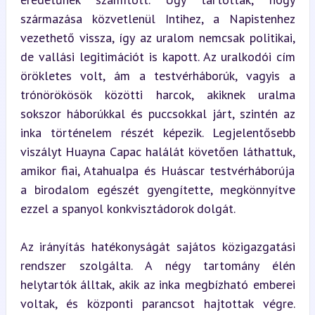
származása közvetlenül Intihez, a Napistenhez 
vezethető vissza, így az uralom nemcsak politikai, 
de vallási legitimációt is kapott. Az uralkodói cím 
örökletes volt, ám a testvérháborúk, vagyis a 
trónörökösök közötti harcok, akiknek uralma 
sokszor háborúkkal és puccsokkal járt, szintén az 
inka történelem részét képezik. Legjelentősebb 
viszályt Huayna Capac halálát követően láthattuk, 
amikor fiai, Atahualpa és Huáscar testvérháborúja 
a birodalom egészét gyengítette, megkönnyítve 
ezzel a spanyol konkvisztádorok dolgát.
Az irányítás hatékonyságát sajátos közigazgatási 
rendszer szolgálta. A négy tartomány élén 
helytartók álltak, akik az inka megbízható emberei 
voltak, és központi parancsot hajtottak végre. 