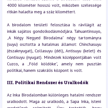
4000 kilométer hosszú volt, miközben szélessége 
ritkán haladta meg a száz kilométert.
A birodalom területi felosztása is rávilágít az 
inkák sajátos gondol­kodás­módjára. Tahuantinsuyo, 
„A Négy Negyed Birodalma” négy tartományra 
(suyu) osztotta a hatalmas államot: Chinchasuyu 
(északnyugat), Collasuyu (dél), Antisuyu (kelet) és 
Contisuyu (nyugat). Mindezek középpontjában volt 
Cuzco, a „Föld köldöke”, amely nem pusztán 
politikai, hanem szakrális központ is volt.
III. Politikai Rendszer és Uralkodók
Az Inka Birodalomban különleges hatalmi rendszer 
uralkodott. Maga az uralkodó, a Sapa Inka, isteni 
eredetűnek számított. Úgy tartották, hogy 