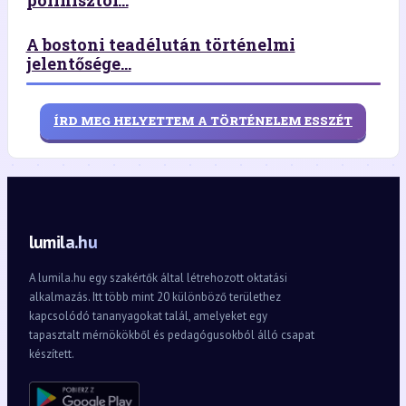
A bostoni teadélután történelmi
jelentősége...
ÍRD MEG HELYETTEM A TÖRTÉNELEM ESSZÉT
lumila.hu
A lumila.hu egy szakértők által létrehozott oktatási
alkalmazás. Itt több mint 20 különböző területhez
kapcsolódó tananyagokat talál, amelyeket egy
tapasztalt mérnökökből és pedagógusokból álló csapat
készített.