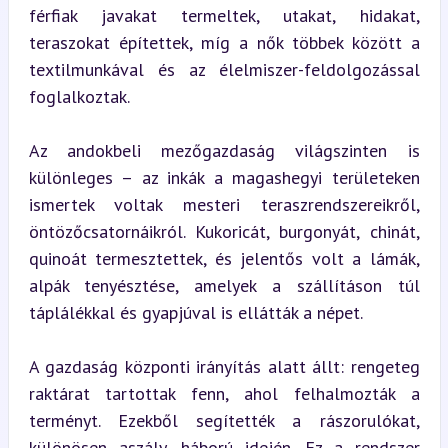
férfiak javakat termeltek, utakat, hidakat, 
teraszokat építettek, míg a nők többek között a 
textilmunkával és az élelmiszer-feldolgozással 
foglalkoztak.
Az andokbeli mezőgazdaság világszinten is 
különleges – az inkák a magashegyi területeken 
ismertek voltak mesteri teraszrendszereikről, 
öntözőcsatornáikról. Kukoricát, burgonyát, chinát, 
quinoát termesztettek, és jelentős volt a lámák, 
alpák tenyésztése, amelyek a szállításon túl 
táplálékkal és gyapjúval is ellátták a népet.
A gazdaság központi irányítás alatt állt: rengeteg 
raktárat tartottak fenn, ahol felhalmozták a 
terményt. Ezekből segítették a rászorulókat, 
különösen aszály, háború idején. Ez a rendszer 