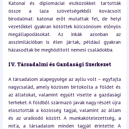
Katonai és diplomáciai eszközökkel tartották 
össze a laza szövetségekből kovácsolt 
birodalmat: katonai erőt mutattak fel, de helyi 
vezetőkkel gyakran kötöttek kölcsönösen előnyös 
megállapodásokat. Az inkák azonban az 
asszimilációban is élen jártak, például gyakran 
házasodtak be meghódított nemesi családokba.
IV. Társadalmi és Gazdasági Szerkezet
A társadalom alapegysége az ayllu volt – egyfajta 
nagycsalád, amely közösen birtokolta a földet és 
az állatokat, valamint együtt viselte a gazdasági 
terheket. A földből származó javak nagy részét újra 
elosztották a közösség tagjai, valamint az állam 
és az uralkodó között. A munkakötelezettség, a 
mit’a, a társadalom minden tagját érintette. A 