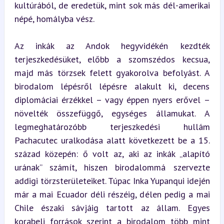
kultúrából, de eredetük, mint sok más dél-amerikai 
népé, homályba vész.
Az inkák az Andok hegyvidékén kezdték 
terjeszkedésüket, előbb a szomszédos kecsua, 
majd más törzsek felett gyakorolva befolyást. A 
birodalom lépésről lépésre alakult ki, decens 
diplomáciai érzékkel – vagy éppen nyers erővel – 
növelték összefüggő, egységes államukat. A 
legmeghatározóbb terjeszkedési hullám 
Pachacutec uralkodása alatt következett be a 15. 
század közepén: ő volt az, aki az inkák „alapító 
urának” számít, hiszen birodalommá szervezte 
addigi törzsterületeiket. Túpac Inka Yupanqui idején 
már a mai Ecuador déli részéig, délen pedig a mai 
Chile északi sávjáig tartott az állam. Egyes 
korabeli források szerint a birodalom több mint 