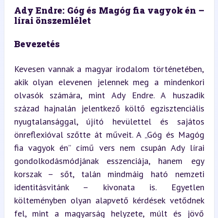
Ady Endre: Góg és Magóg fia vagyok én – 
lírai önszemlélet
Bevezetés
Kevesen vannak a magyar irodalom történetében, 
akik olyan elevenen jelennek meg a mindenkori 
olvasók számára, mint Ady Endre. A huszadik 
század hajnalán jelentkező költő egzisztenciális 
nyugtalansággal, újító hevülettel és sajátos 
önreflexióval szőtte át műveit. A „Góg és Magóg 
fia vagyok én” című vers nem csupán Ady lírai 
gondolkodásmódjának esszenciája, hanem egy 
korszak – sőt, talán mindmáig ható nemzeti 
identitásvitánk – kivonata is. Egyetlen 
költeményben olyan alapvető kérdések vetődnek 
fel, mint a magyarság helyzete, múlt és jövő 