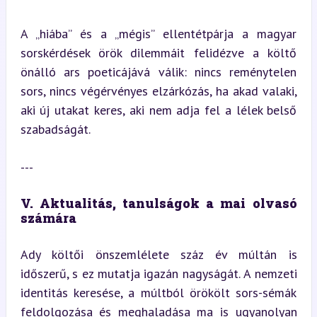
A „hiába” és a „mégis” ellentétpárja a magyar 
sorskérdések örök dilemmáit felidézve a költő 
önálló ars poeticájává válik: nincs reménytelen 
sors, nincs végérvényes elzárkózás, ha akad valaki, 
aki új utakat keres, aki nem adja fel a lélek belső 
szabadságát.
---
V. Aktualitás, tanulságok a mai olvasó 
számára
Ady költői önszemlélete száz év múltán is 
időszerű, s ez mutatja igazán nagyságát. A nemzeti 
identitás keresése, a múltból örökölt sors-sémák 
feldolgozása és meghaladása ma is ugyanolyan 