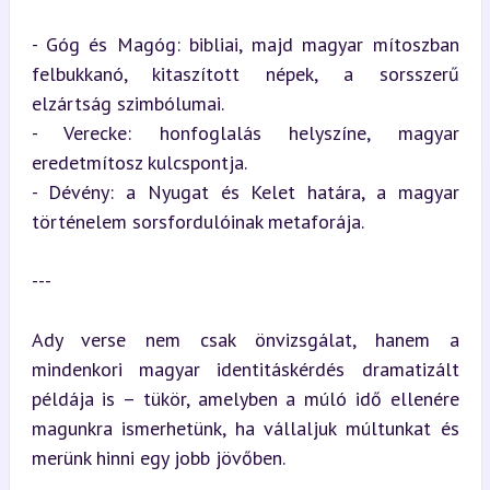
- Góg és Magóg: bibliai, majd magyar mítoszban 
felbukkanó, kitaszított népek, a sorsszerű 
elzártság szimbólumai.

- Verecke: honfoglalás helyszíne, magyar 
eredetmítosz kulcspontja.

- Dévény: a Nyugat és Kelet határa, a magyar 
történelem sorsfordulóinak metaforája.
---
Ady verse nem csak önvizsgálat, hanem a 
mindenkori magyar identitáskérdés dramatizált 
példája is – tükör, amelyben a múló idő ellenére 
magunkra ismerhetünk, ha vállaljuk múltunkat és 
merünk hinni egy jobb jövőben.