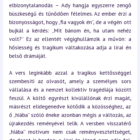
elbizonytalanodás – Ady hangja egyszerre zengő 
büszkeségű és tűnődően félelmes. Az ember érzi a 
bizonyosságot, hogy „fia vagyok én”, de a végén ott 
bujkál a kérdés: „Mit bánom én, ha utam nehéz 
volt?” Ez az ellentét végighullámzik a művön: a 
hősiesség és tragikum váltakozása adja a lírai én 
belső drámáját.
A vers leginkább azzal a tragikus kettősséggel 
szembesíti az olvasót, amely a személyes sors 
vállalása és a nemzet kollektív tragédiája között 
feszül. A költő egyrészt kívülállónak érzi magát, 
másrészt elidegenedve kötődik a közösséghez, az 
ő „hiába” szóló éneke azonban mégis a változás, az 
újrakezdés reményével telik. A versben visszatérő 
„hiába” motívum nem csak reményvesztettséget, 