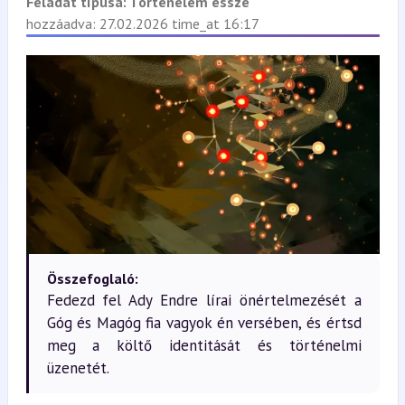
Feladat típusa:
Történelem esszé
hozzáadva: 27.02.2026 time_at 16:17
Összefoglaló:
Fedezd fel Ady Endre lírai önértelmezését a
Góg és Magóg fia vagyok én versében, és értsd
meg a költő identitását és történelmi
üzenetét.