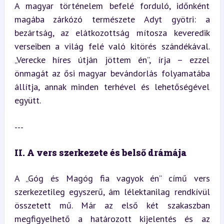
A magyar történelem befelé forduló, időnként 
magába zárkózó természete Adyt gyötri: a 
bezártság, az elátkozottság mítosza keveredik 
verseiben a világ felé való kitörés szándékával. 
„Verecke híres útján jöttem én”, írja – ezzel 
önmagát az ősi magyar bevándorlás folyamatába 
állítja, annak minden terhével és lehetőségével 
együtt.
---
II. A vers szerkezete és belső drámája
A „Góg és Magóg fia vagyok én” című vers 
szerkezetileg egyszerű, ám lélektanilag rendkívül 
összetett mű. Már az első két szakaszban 
megfigyelhető a határozott kijelentés és az 