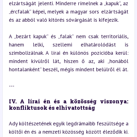
elzártságát jelenti. Minderre rímelnek a „kapuk”, az 
„ércfalak” képei, melyek a magyar sors elzártságát 
és az abból való kitörés sóvárgását is kifejezik.
A „bezárt kapuk” és „falak” nem csak territoriális, 
hanem lelki, szellemi elhatárolódást is 
szimbolizálnak. A lírai én különös pozícióba kerül: 
mindent kívülről lát, hiszen ő az, aki „honából 
hontalanként” beszél, mégis mindent belülről él át.
---
IV. A lírai én és a közösség viszonya: 
konfliktusok és elhivatottság
Ady költészetének egyik legdrámaibb feszültsége a 
költői én és a nemzeti közösség között éleződik ki. 