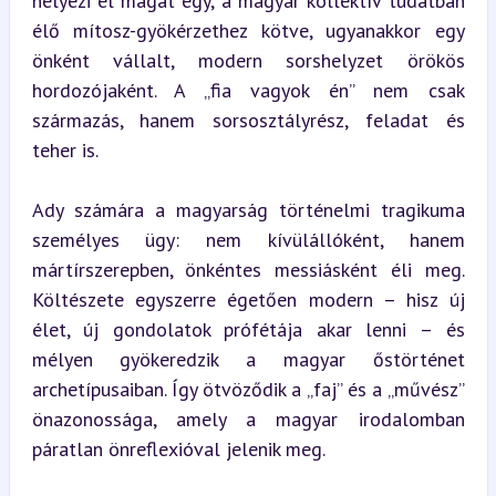
helyezi el magát egy, a magyar kollektív tudatban 
élő mítosz-gyökérzethez kötve, ugyanakkor egy 
önként vállalt, modern sorshelyzet örökös 
hordozójaként. A „fia vagyok én” nem csak 
származás, hanem sorsosztályrész, feladat és 
teher is.
Ady számára a magyarság történelmi tragikuma 
személyes ügy: nem kívülállóként, hanem 
mártírszerepben, önkéntes messiásként éli meg. 
Költészete egyszerre égetően modern – hisz új 
élet, új gondolatok prófétája akar lenni – és 
mélyen gyökeredzik a magyar őstörténet 
archetípusaiban. Így ötvöződik a „faj” és a „művész” 
önazonossága, amely a magyar irodalomban 
páratlan önreflexióval jelenik meg.