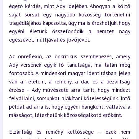
égető kérdés, mint Ady idejében. Ahogyan a költő 
saját sorsát egy nagyobb közösség történelmi 
tragédiájához kapcsolta, úgy ma is érezhetjük, hogy 
egyéni életünk összefonódik a nemzet nagy 
egészével, múltjával és jövőjével.
Az önreflexió, az önkritikus szembenézés, amely 
Ady versének egyik fő tanulsága, ma talán még 
fontosabb. A mindenkori magyar identitásban jelen 
van a félelem, a remény, a dac és a bezártság 
érzése – Ady művészete arra tanít, hogy mindezt 
felvállalni, sorsunkat alakítani kötelességünk. Intő 
példát ad arra is, hogy egyéni hangként, vállalva a 
másságot, létezhetünk közösségalkotó erőként.
Elzártság és remény kettőssége – ezek nem 