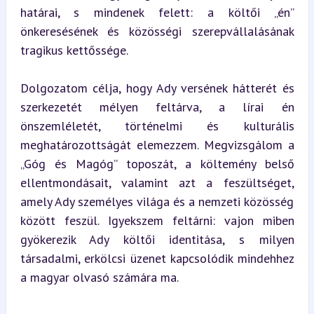
határai, s mindenek felett: a költői „én” 
önkeresésének és közösségi szerepvállalásának 
tragikus kettőssége.
Dolgozatom célja, hogy Ady versének hátterét és 
szerkezetét mélyen feltárva, a lírai én 
önszemléletét, történelmi és kulturális 
meghatározottságát elemezzem. Megvizsgálom a 
„Góg és Magóg” toposzát, a költemény belső 
ellentmondásait, valamint azt a feszültséget, 
amely Ady személyes világa és a nemzeti közösség 
között feszül. Igyekszem feltárni: vajon miben 
gyökerezik Ady költői identitása, s milyen 
társadalmi, erkölcsi üzenet kapcsolódik mindehhez 
a magyar olvasó számára ma.