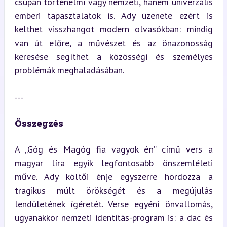
csupán történelmi vagy nemzeti, hanem univerzális 
emberi tapasztalatok is. Ady üzenete ezért is 
kelthet visszhangot modern olvasókban: mindig 
van út előre, a 
művészet és
 az önazonosság 
keresése segíthet a közösségi és személyes 
problémák meghaladásában.
---
Összegzés
A „Góg és Magóg fia vagyok én” című vers a 
magyar líra egyik legfontosabb önszemléleti 
műve. Ady költői énje egyszerre hordozza a 
tragikus múlt örökségét és a megújulás 
lendületének ígéretét. Verse egyéni önvallomás, 
ugyanakkor nemzeti identitás-program is: a dac és 