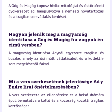
A Góg és Magóg toposz bibliai-mitológiai és őstörténeti
gyökérzetet ad, hangsúlyozva a nemzeti hovatartozás
és a tragikus sorsvállalás kérdését.
Hogyan jelenik meg a magyarság
identitása a Góg és Magóg fia vagyok én
című versben?
A magyarság identitása Adynál egyszerre tragikus és
büszke, amely az ősi múlt vállalásából és a kollektív
sors megéléséből fakad.
Mi a vers szerkezetének jelentősége Ady
Endre lírai önértelmezésében?
A vers szerkezete az ellentétekre és a belső drámára
épül, bemutatva a költő és a közösség közötti tragikus
kettősséget.