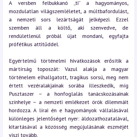
A versben felbukkanó „ti” a hagyományos, 
mozdulatlan világszemléletet, a múltbafordulást, 
a nemzeti sors lezártságát jelképezi. Ezzel 
szemben áll a költő, aki szenvedve, de 
rendületlenül próbál újat mondani, egyfajta 
prófétikus attitűddel.
Egyértelmű történelmi hivatkozások erősítik a 
mártírság toposzát: Vazul alakja a magyar 
történelem elhallgatott, tragikus sorsú, meg nem 
értett vezéralakjainak sorába illeszkedik, míg 
Pusztaszer – a honfoglalás tanácskozásainak 
színhelye – a nemzeti emlékezet örök dilemmáit 
hordozza. A lírai én e hagyományok vállalásával 
különleges jelentőséget nyer: áldozathozatalával, 
kitartásával a közösség megújulásának eszméjét 
viszi tovább.