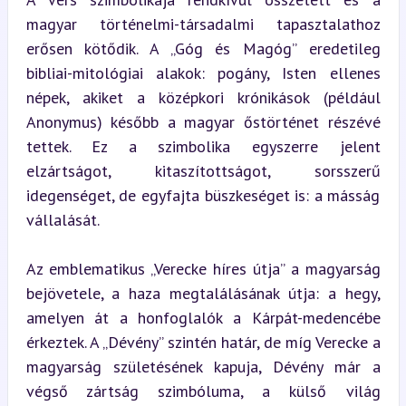
magyar történelmi-társadalmi tapasztalathoz 
erősen kötődik. A „Góg és Magóg” eredetileg 
bibliai-mitológiai alakok: pogány, Isten ellenes 
népek, akiket a középkori krónikások (például 
Anonymus) később a magyar őstörténet részévé 
tettek. Ez a szimbolika egyszerre jelent 
elzártságot, kitaszítottságot, sorsszerű 
idegenséget, de egyfajta büszkeséget is: a másság 
vállalását.
Az emblematikus „Verecke híres útja” a magyarság 
bejövetele, a haza megtalálásának útja: a hegy, 
amelyen át a honfoglalók a Kárpát-medencébe 
érkeztek. A „Dévény” szintén határ, de míg Verecke a 
magyarság születésének kapuja, Dévény már a 
végső zártság szimbóluma, a külső világ 