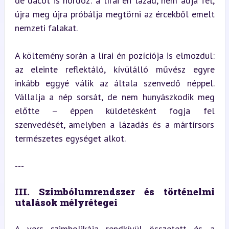
de dacot is hordoz: a lírai én lázad, nem adja fel, 
újra meg újra próbálja megtörni az ércekből emelt 
nemzeti falakat.
A költemény során a lírai én pozíciója is elmozdul: 
az eleinte reflektáló, kívülálló művész egyre 
inkább eggyé válik az általa szenvedő néppel. 
Vállalja a nép sorsát, de nem hunyászkodik meg 
előtte – éppen küldetésként fogja fel 
szenvedését, amelyben a lázadás és a mártírsors 
természetes egységet alkot.
---
III. Szimbólumrendszer és történelmi 
utalások mélyrétegei
A vers szimbolikája rendkívül összetett és a 