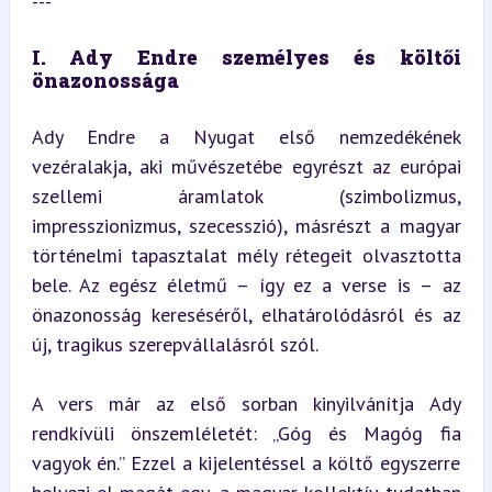
---
I. Ady Endre személyes és költői 
önazonossága
Ady Endre a Nyugat első nemzedékének 
vezéralakja, aki művészetébe egyrészt az európai 
szellemi áramlatok (szimbolizmus, 
impresszionizmus, szecesszió), másrészt a magyar 
történelmi tapasztalat mély rétegeit olvasztotta 
bele. Az egész életmű – így ez a verse is – az 
önazonosság kereséséről, elhatárolódásról és az 
új, tragikus szerepvállalásról szól.
A vers már az első sorban kinyilvánítja Ady 
rendkívüli önszemléletét: „Góg és Magóg fia 
vagyok én.” Ezzel a kijelentéssel a költő egyszerre 