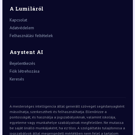
A Lumiláról
Kapcsolat
Adatvédelem
Felhasználási feltételek
Asystent AI
Bejelentkezés
Fiók létrehozása
Keresés
A mesterséges intelligencia által generált szöveget segédanyagként
másolhatja, szerkesztheti és felhasználhatja. Ellenőrizze a
pontosságát, és használja a jogszabályoknak, valamint iskolája,
egyeteme vagy munkahelye szabályainak megfelelően. Ne mutassa
be saját önálló munkájaként, ha ez tilos. A szolgáltatás tulajdonosa a
jogszabályok által megengedett mértékben nem felel a tartalom