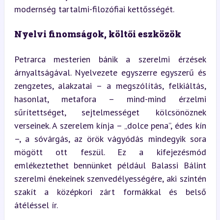
modernség tartalmi-filozófiai kettősségét.
Nyelvi finomságok, költői eszközök
Petrarca mesterien bánik a szerelmi érzések 
árnyaltságával. Nyelvezete egyszerre egyszerű és 
zengzetes, alakzatai – a megszólítás, felkiáltás, 
hasonlat, metafora – mind-mind érzelmi 
sűrítettséget, sejtelmességet kölcsönöznek 
verseinek. A szerelem kínja – „dolce pena”, édes kín 
–, a sóvárgás, az örök vágyódás mindegyik sora 
mögött ott feszül. Ez a kifejezésmód 
emlékeztethet bennünket például Balassi Bálint 
szerelmi énekeinek szenvedélyességére, aki szintén 
szakít a középkori zárt formákkal és belső 
átéléssel ír.