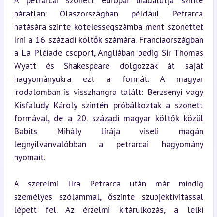
A petrarcai szonett európai diadalútja szinte 
páratlan: Olaszországban például Petrarca 
hatására szinte kötelességszámba ment szonettet 
írni a 16. századi költők számára. Franciaországban 
a La Pléiade csoport, Angliában pedig Sir Thomas 
Wyatt és Shakespeare dolgozzák át saját 
hagyományukra ezt a formát. A magyar 
irodalomban is visszhangra talált: Berzsenyi vagy 
Kisfaludy Károly szintén próbálkoztak a szonett 
formával, de a 20. századi magyar költők közül 
Babits Mihály lírája viseli magán 
legnyilvánvalóbban a petrarcai hagyomány 
nyomait.
A szerelmi líra Petrarca után már mindig 
személyes szólammal, őszinte szubjektivitással 
lépett fel. Az érzelmi kitárulkozás, a lelki 