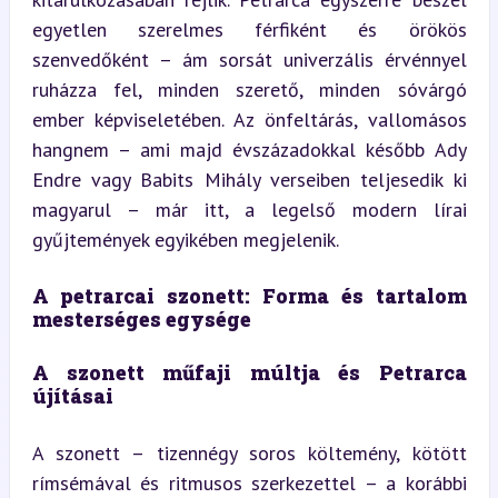
egyetlen szerelmes férfiként és örökös 
szenvedőként – ám sorsát univerzális érvénnyel 
ruházza fel, minden szerető, minden sóvárgó 
ember képviseletében. Az önfeltárás, vallomásos 
hangnem – ami majd évszázadokkal később Ady 
Endre vagy Babits Mihály verseiben teljesedik ki 
magyarul – már itt, a legelső modern lírai 
gyűjtemények egyikében megjelenik.
A petrarcai szonett: Forma és tartalom 
mesterséges egysége
A szonett műfaji múltja és Petrarca 
újításai
A szonett – tizennégy soros költemény, kötött 
rímsémával és ritmusos szerkezettel – a korábbi 