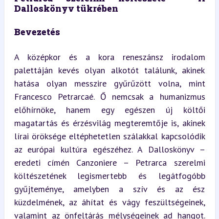
Dalloskönyv tükrében
Bevezetés
A középkor és a kora reneszánsz irodalom 
palettáján kevés olyan alkotót találunk, akinek 
hatása olyan messzire gyűrűzött volna, mint 
Francesco Petrarcaé. Ő nemcsak a humanizmus 
előhírnöke, hanem egy egészen új költői 
magatartás és érzésvilág megteremtője is, akinek 
lírai öröksége eltéphetetlen szálakkal kapcsolódik 
az európai kultúra egészéhez. A Dalloskönyv – 
eredeti címén Canzoniere – Petrarca szerelmi 
költészetének legismertebb és legátfogóbb 
gyűjteménye, amelyben a szív és az ész 
küzdelmének, az áhítat és vágy feszültségeinek, 
valamint az önfeltárás mélységeinek ad hangot. 