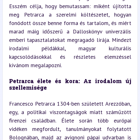
Esszém célja, hogy bemutassam: miként újította 
meg Petrarca a szerelmi költészetet, hogyan 
fonódott össze benne forma és tartalom, és miért 
marad máig időszerű a Dalloskönyv univerzális 
emberi tapasztalatokat megragadó lírája. Mindezt 
irodalmi példákkal, magyar kulturális 
kapcsolódásokkal és részletes elemzéssel 
kívánom megalapozni.
Petrarca élete és kora: Az irodalom új 
szellemisége
Francesco Petrarca 1304-ben született Arezzóban, 
egy, a politikai viszontagságok miatt száműzött 
firenzei családban. Élete során több európai 
vidéken megfordult, tanulmányokat folytatott 
Bolognában, majd az avignoni pápai udvarban is 