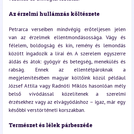
Az érzelmi hullámzás költészete
Petrarca verseiben mindvégig erőteljesen jelen 
van az érzelmek ellentmondásossága. Vágy és 
félelem, boldogság és kín, remény és lemondás 
között ingadozik a lírai én. A szerelem egyszerre 
áldás és átok: gyógyír és betegség, menekülés és 
rabság. Ennek az ellentétpároknak a 
megjelenítésében magyar költőink közül például 
József Attila vagy Radnóti Miklós hasonlóan mély 
belső vívódással közelítenek a szerelmi 
érzésekhez vagy az elvágyódáshoz – igaz, már egy 
későbbi verstörténeti korszakban.
Természet és lélek párbeszéde