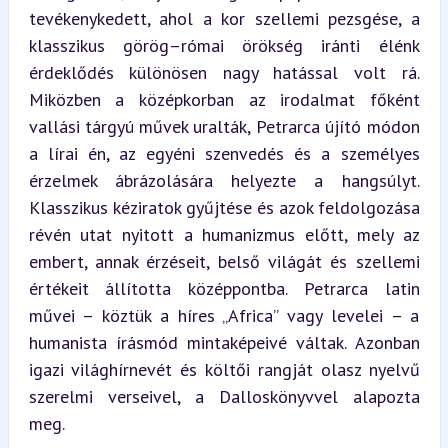
tevékenykedett, ahol a kor szellemi pezsgése, a 
klasszikus görög–római örökség iránti élénk 
érdeklődés különösen nagy hatással volt rá. 
Miközben a középkorban az irodalmat főként 
vallási tárgyú művek uralták, Petrarca újító módon 
a lírai én, az egyéni szenvedés és a személyes 
érzelmek ábrázolására helyezte a hangsúlyt. 
Klasszikus kéziratok gyűjtése és azok feldolgozása 
révén utat nyitott a humanizmus előtt, mely az 
embert, annak érzéseit, belső világát és szellemi 
értékeit állította középpontba. Petrarca latin 
művei – köztük a híres „Africa” vagy levelei – a 
humanista írásmód mintaképeivé váltak. Azonban 
igazi világhírnevét és költői rangját olasz nyelvű 
szerelmi verseivel, a Dalloskönyvvel alapozta 
meg.