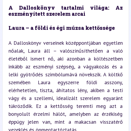
A Dalloskönyv tartalmi világa: Az 
eszményített szerelem arcai
Laura – a földi és égi múzsa kettőssége
A Dalloskönyv verseinek középpontjában egyetlen 
nőalak, Laura áll – valószínűsíthetően a való 
életéből ismert nő, aki azonban a költészetben 
inkább az eszményi szépség, a vágyakozás és a 
lelki gyötrődés szimbólumává növekszik. A költkő 
szemében Laura egyszerre földi asszony, 
elérhetetlen, tiszta, áhítatos lény, akiben a testi 
vágy és a szellemi, idealizált szerelem egyaránt 
tükröződik. Ez a kettősség teremti meg azt a 
bonyolult érzelmi hálót, amelyben az érzékiség 
éppúgy jelen van, mint a makacsan visszatérő 
vezeklés és önmegtartóztatás.