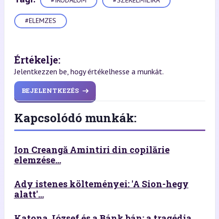
#IRODALOM
#SZERELMILIRA
#ELEMZES
Értékelje:
Jelentkezzen be, hogy értékelhesse a munkát.
BEJELENTKEZÉS
Kapcsolódó munkák:
Ion Creangă Amintiri din copilărie
elemzése...
Ady istenes költeményei: 'A Sion-hegy
alatt'...
Katona József és a Bánk bán: a tragédia...