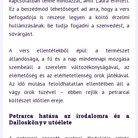
kapcsolatban lenne mindazzal, amit Laura érintett. 
Ez a beszédmód lehetőséget ad arra, hogy a vers 
befogadója is részese legyen a költő érzelmi 
hullámzásának: be tudja fogadni a szenvedést, a 
sóvárgást.
A vers ellentétekből épül: a természet 
állandósága, a fű és a nap mindennapi mozgása 
szembeáll a szerelem változékonyságával, az 
elérhetőség és az elérhetetlenség örök játékával. 
Az idő múlása feloldhatatlan ellentétben áll a 
vágy örök tüzével – ebben rejlik a petrarcai 
költészet időtlen ereje.
Petrarca hatása az irodalomra és a 
Dalloskönyv utóélete