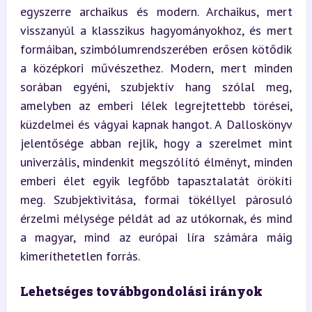
egyszerre archaikus és modern. Archaikus, mert 
visszanyúl a klasszikus hagyományokhoz, és mert 
formáiban, szimbólumrendszerében erősen kötődik 
a középkori művészethez. Modern, mert minden 
sorában egyéni, szubjektív hang szólal meg, 
amelyben az emberi lélek legrejtettebb törései, 
küzdelmei és vágyai kapnak hangot. A Dalloskönyv 
jelentősége abban rejlik, hogy a szerelmet mint 
univerzális, mindenkit megszólító élményt, minden 
emberi élet egyik legfőbb tapasztalatát örökíti 
meg. Szubjektivitása, formai tökéllyel párosuló 
érzelmi mélysége példát ad az utókornak, és mind 
a magyar, mind az európai líra számára máig 
kimeríthetetlen forrás.
Lehetséges továbbgondolási irányok