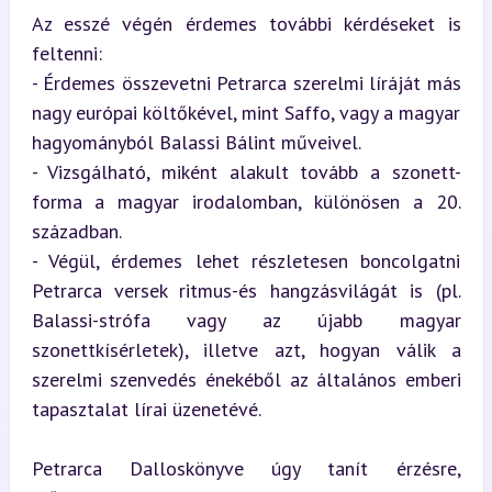
Az esszé végén érdemes további kérdéseket is 
feltenni:

- Érdemes összevetni Petrarca szerelmi líráját más 
nagy európai költőkével, mint Saffo, vagy a magyar 
hagyományból Balassi Bálint műveivel.

- Vizsgálható, miként alakult tovább a szonett-
forma a magyar irodalomban, különösen a 20. 
században.

- Végül, érdemes lehet részletesen boncolgatni 
Petrarca versek ritmus-és hangzásvilágát is (pl. 
Balassi-strófa vagy az újabb magyar 
szonettkísérletek), illetve azt, hogyan válik a 
szerelmi szenvedés énekéből az általános emberi 
tapasztalat lírai üzenetévé.
Petrarca Dalloskönyve úgy tanít érzésre, 