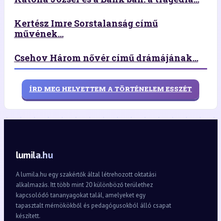
Kertész Imre Sorstalanság című
művének...
Csehov Három nővér című drámájának...
ÍRD MEG HELYETTEM A TÖRTÉNELEM ESSZÉT
lumila.hu
A lumila.hu egy szakértők által létrehozott oktatási
alkalmazás. Itt több mint 20 különböző területhez
kapcsolódó tananyagokat talál, amelyeket egy
tapasztalt mérnökökből és pedagógusokból álló csapat
készített.