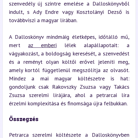
szenvedély új szintre emelése a Dalloskönyvből 
indult, s Ady Endre vagy Kosztolányi Dezső is 
továbbviszi a magyar lírában.
A Dalloskönyv mindmáig életképes, időtálló mű, 
mert 
az emberi
 lélek alapállapotait: a 
vágyakozást, a boldogság keresését, a szenvedést 
és a reményt olyan költői erővel jeleníti meg, 
amely kortól függetlenül megszólítja az olvasót. 
Mindez a mai magyar költészetre is hat: 
gondoljunk csak Rakovszky Zsuzsa vagy Takács 
Zsuzsa szerelmi lírájára, ahol a petrarcai líra 
érzelmi komplexitása és finomsága újra felbukkan.
Összegzés
Petrarca szerelmi költészete a Dalloskönyvben 