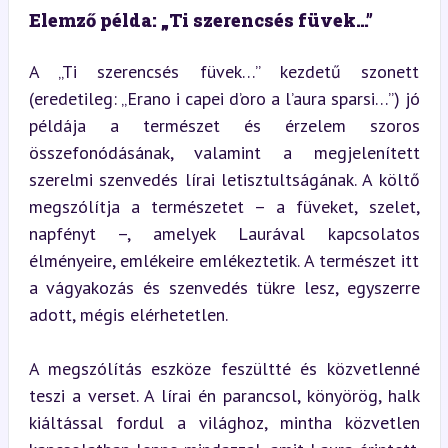
Elemző példa: „Ti szerencsés füvek…”
A „Ti szerencsés füvek…” kezdetű szonett 
(eredetileg: „Erano i capei d’oro a l’aura sparsi…”) jó 
példája a természet és érzelem szoros 
összefonódásának, valamint a megjelenített 
szerelmi szenvedés lírai letisztultságának. A költő 
megszólítja a természetet – a füveket, szelet, 
napfényt –, amelyek Laurával kapcsolatos 
élményeire, emlékeire emlékeztetik. A természet itt 
a vágyakozás és szenvedés tükre lesz, egyszerre 
adott, mégis elérhetetlen.
A megszólítás eszköze feszültté és közvetlenné 
teszi a verset. A lírai én parancsol, könyörög, halk 
kiáltással fordul a világhoz, mintha közvetlen 