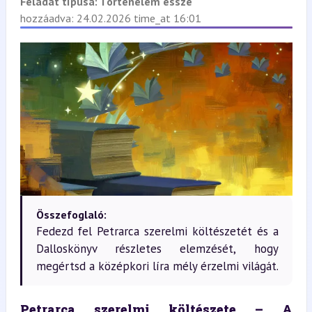
Feladat típusa:
Történelem esszé
hozzáadva: 24.02.2026 time_at 16:01
Összefoglaló:
Fedezd fel Petrarca szerelmi költészetét és a
Dalloskönyv részletes elemzését, hogy
megértsd a középkori líra mély érzelmi világát.
Petrarca szerelmi költészete – A 