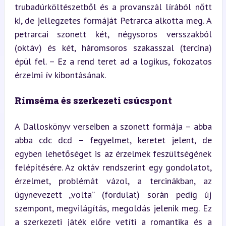
trubadúrköltészetből és a provanszál lírából nőtt 
ki, de jellegzetes formáját Petrarca alkotta meg. A 
petrarcai szonett két, négysoros versszakból 
(oktáv) és két, háromsoros szakasszal (tercina) 
épül fel. – Ez a rend teret ad a logikus, fokozatos 
érzelmi ív kibontásának.
Rímséma és szerkezeti csúcspont
A Dalloskönyv verseiben a szonett formája – abba 
abba cdc dcd – fegyelmet, keretet jelent, de 
egyben lehetőséget is az érzelmek feszültségének 
felépítésére. Az oktáv rendszerint egy gondolatot, 
érzelmet, problémát vázol, a tercinákban, az 
úgynevezett „volta” (fordulat) során pedig új 
szempont, megvilágítás, megoldás jelenik meg. Ez 
a szerkezeti játék előre vetíti a romantika és a 