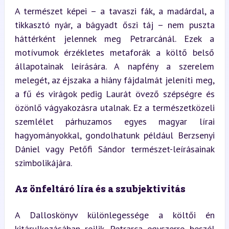
A természet képei – a tavaszi fák, a madárdal, a 
tikkasztó nyár, a bágyadt őszi táj – nem puszta 
háttérként jelennek meg Petrarcánál. Ezek a 
motívumok érzékletes metaforák a költő belső 
állapotainak leírására. A napfény a szerelem 
melegét, az éjszaka a hiány fájdalmát jeleníti meg, 
a fű és virágok pedig Laurát övező szépségre és 
özönlő vágyakozásra utalnak. Ez a természetközeli 
szemlélet párhuzamos egyes magyar lírai 
hagyományokkal, gondolhatunk például Berzsenyi 
Dániel vagy Petőfi Sándor természet-leírásainak 
szimbolikájára.
Az önfeltáró líra és a szubjektivitás
A Dalloskönyv különlegessége a költői én 
kitárulkozásában rejlik. Petrarca egyszerre beszél 