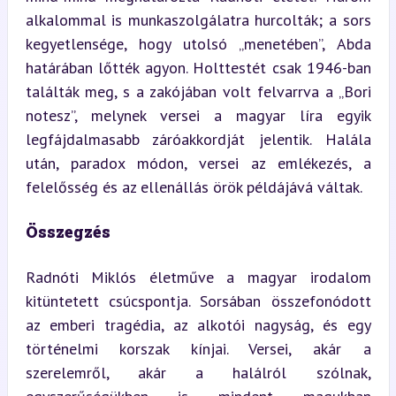
alkalommal is munkaszolgálatra hurcolták; a sors 
kegyetlensége, hogy utolsó „menetében”, Abda 
határában lőtték agyon. Holttestét csak 1946-ban 
találták meg, s a zakójában volt felvarrva a „Bori 
notesz”, melynek versei a magyar líra egyik 
legfájdalmasabb záróakkordját jelentik. Halála 
után, paradox módon, versei az emlékezés, a 
felelősség és az ellenállás örök példájává váltak.
Összegzés
Radnóti Miklós életműve a magyar irodalom 
kitüntetett csúcspontja. Sorsában összefonódott 
az emberi tragédia, az alkotói nagyság, és egy 
történelmi korszak kínjai. Versei, akár a 
szerelemről, akár a halálról szólnak, 