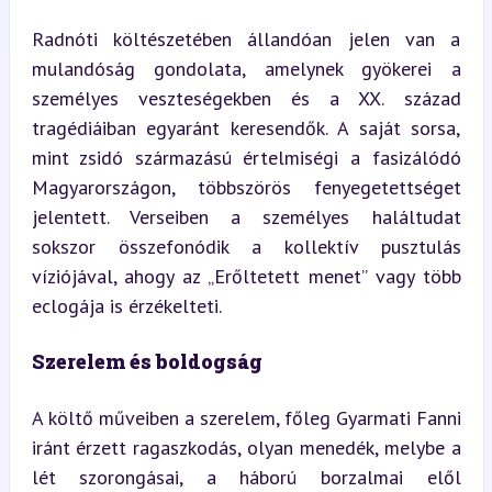
Radnóti költészetében állandóan jelen van a 
mulandóság gondolata, amelynek gyökerei a 
személyes veszteségekben és a XX. század 
tragédiáiban egyaránt keresendők. A saját sorsa, 
mint zsidó származású értelmiségi a fasizálódó 
Magyarországon, többszörös fenyegetettséget 
jelentett. Verseiben a személyes haláltudat 
sokszor összefonódik a kollektív pusztulás 
víziójával, ahogy az „Erőltetett menet” vagy több 
eclogája is érzékelteti.
Szerelem és boldogság
A költő műveiben a szerelem, főleg Gyarmati Fanni 
iránt érzett ragaszkodás, olyan menedék, melybe a 
lét szorongásai, a háború borzalmai elől 