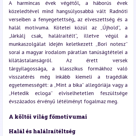
A harmincas évek végétől, a háborús évek 
közeledtével mind hangsúlyosabbá vált Radnóti 
verseiben a fenyegetettség, az elveszettség és a 
halál motívuma. Kötetei közül az „Újhold”, a 
„Járkálj csak, halálraítélt”, illetve végül a 
munkaszolgálat idején keletkezett „Bori notesz” 
sorai a magyar irodalom páratlan tanúságtételei a 
kilátástalanságról. Az érett versek 
tárgyilagossága, a klasszikus formákhoz való 
visszatérés még inkább kiemeli a tragédiák 
egyetemességét: a „Mint a bika” allegóriája vagy a 
„Hetedik ecloga” elviselhetetlen feszültsége 
évszázados érvényű létélményt fogalmaz meg.
A költői világ főmotívumai
Halál és halálraítéltség