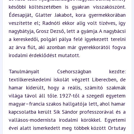
későbbi költészetében is gyakran visszaköszönt. 
Édesapját, Glatter Jakabot, kora gyermekkorában 
veszítette el; Radnóti ekkor alig volt tízéves, így 
nagybátyja, Grosz Dezső, lett a gyámja. A nagybácsi 
a kereskedői, polgári pálya felé igyekezett terelni 
az árva fiút, aki azonban már gyerekkorától fogva 
irodalmi érdeklődést mutatott.
Tanulmányait Csehországban kezdte: 
textilkereskedelmi iskolát végzett Liberecben, de 
hamar kiderült, hogy a reális, számító szakmák 
világa távol áll tőle. 1927-től a szegedi egyetem 
magyar–francia szakos hallgatója lett, ahol hamar 
kapcsolatba került Sík Sándor professzorával és a 
vallásos-modernista irodalmi körökkel. Egyetemi 
évei alatt ismerkedett meg többek között Ortutay 