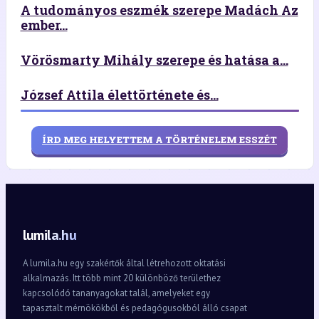
A tudományos eszmék szerepe Madách Az
ember...
Vörösmarty Mihály szerepe és hatása a...
József Attila élettörténete és...
ÍRD MEG HELYETTEM A TÖRTÉNELEM ESSZÉT
lumila.hu
A lumila.hu egy szakértők által létrehozott oktatási
alkalmazás. Itt több mint 20 különböző területhez
kapcsolódó tananyagokat talál, amelyeket egy
tapasztalt mérnökökből és pedagógusokból álló csapat