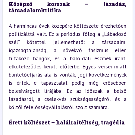
Középső korszak – lázadás, 
társadalomkritika
A harmincas évek közepére költészete érezhetően 
politizálttá vált. Ez a periódus főleg a „Lábadozó 
szél” kötettel jellemezhető: a társadalmi 
igazságtalanság, a növekvő fasizmus ellen 
tiltakozó hangok, és a baloldali eszmék iránti 
elköteleződés került előtérbe. Egyes versei miatt 
büntetőeljárás alá is vonták, jogi következmények 
is érték, e tapasztalat pedig még erősebben 
belesivárgott lírájába. Ez az időszak a belső 
lázadásról, a cselekvés szükségességéről és a 
költői felelősségvállalásról szólt számára.
Érett költészet – halálraítéltség, tragédia