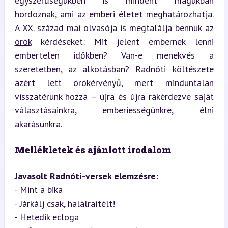
egyszerűségükben is mindent magukban 
hordoznak, ami az emberi életet meghatározhatja. 
A XX. század mai olvasója is megtalálja bennük 
az 
örök
 kérdéseket: Mit jelent embernek lenni 
embertelen időkben? Van-e menekvés a 
szeretetben, az alkotásban? Radnóti költészete 
azért lett örökérvényű, mert minduntalan 
visszatérünk hozzá – újra és újra rákérdezve saját 
választásainkra, emberiességünkre, élni 
akarásunkra.
Mellékletek és ajánlott irodalom
Javasolt Radnóti-versek elemzésre:
- Mint a bika  

- Járkálj csak, halálraítélt!  

- Hetedik ecloga  
