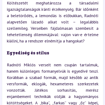
Költészetét meghatározza a társadalmi 
igazságtalanságok iránti érzékenység. Bár időnként 
a beletörődés, a lemondás is előbukkan, Radnóti 
alapvetően lázadó alkat volt – legalábbis 
szellemileg. Verseiben fájdalmasan szembesít a 
tehetetlenség dilemmájával: vajon van-e értelme 
kiállni, ha a rendszer elnémítja a hangokat?
Egyediség és stílus
Radnóti Miklós verseit nem csupán tartalmuk, 
hanem különleges formanyelvük is egyedivé teszi. 
Korábban a szabad formák, majd később az antik 
versformák, eklogák, hexameteres szerkezetek 
vonzották. Játékos sorhasítás, merész 
enjambement technikák oldják a hagyományos 
kötöttségeket. A „bika”, „farkas” vagy „őz” képei, 