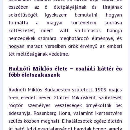
esszében az ő életpályájának és lírájának 
sokrétűségét igyekszem bemutatni: hogyan 
formálta a magyar történelem sodrása 
költészetét, miért vált vallomásos hangja 
nemzedékek számára meghatározó élménnyé, és 
hogyan maradt verseiben örök érvényű az emberi 
lét méltóságának védelme.
Radnóti Miklós élete – családi háttér és 
főbb életszakaszok
Radnóti Miklós Budapesten született, 1909. május 
5-én, eredeti nevén Glatter Miklósként. Születését 
rögtön személyes veszteségek árnyékolták be: 
édesanyja, Rosenberg Ilona, valamint ikertestvére 
szülés közben meghalt. E halálesetek egész életén 
át ható lelki nyugtalanságot hagytak benne, amely 