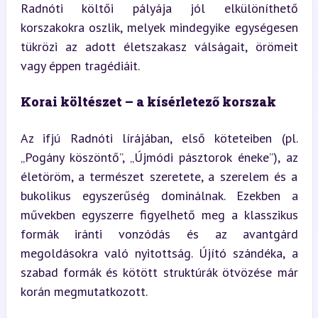
Radnóti költői pályája jól elkülöníthető 
korszakokra oszlik, melyek mindegyike egységesen 
tükrözi az adott életszakasz válságait, örömeit 
vagy éppen tragédiáit.
Korai költészet – a kísérletező korszak
Az ifjú Radnóti lírájában, első köteteiben (pl. 
„Pogány köszöntő”, „Újmódi pásztorok éneke”), az 
életöröm, a természet szeretete, a szerelem és a 
bukolikus egyszerűség dominálnak. Ezekben a 
művekben egyszerre figyelhető meg a klasszikus 
formák iránti vonzódás és az avantgárd 
megoldásokra való nyitottság. Újító szándéka, a 
szabad formák és kötött struktúrák ötvözése már 
korán megmutatkozott.