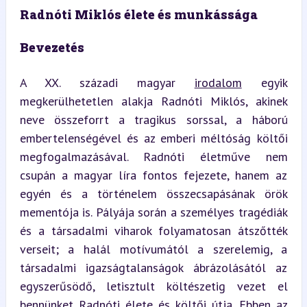
Radnóti Miklós élete és munkássága
Bevezetés
A XX. századi magyar 
irodalom
 egyik 
megkerülhetetlen alakja Radnóti Miklós, akinek 
neve összeforrt a tragikus sorssal, a háború 
embertelenségével és az emberi méltóság költői 
megfogalmazásával. Radnóti életműve nem 
csupán a magyar líra fontos fejezete, hanem az 
egyén és a történelem összecsapásának örök 
mementója is. Pályája során a személyes tragédiák 
és a társadalmi viharok folyamatosan átszőtték 
verseit; a halál motívumától a szerelemig, a 
társadalmi igazságtalanságok ábrázolásától az 
egyszerűsödő, letisztult költészetig vezet el 
bennünket Radnóti élete és költői útja. Ebben az 