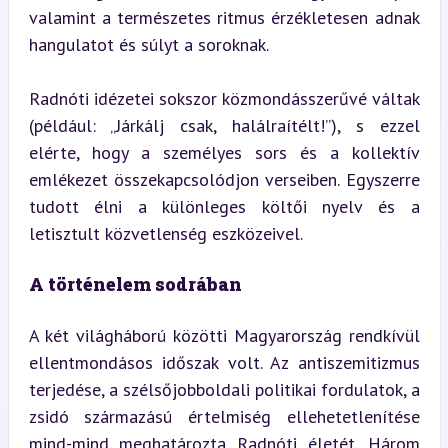
valamint a természetes ritmus érzékletesen adnak 
hangulatot és súlyt a soroknak.
Radnóti idézetei sokszor közmondásszerűvé váltak 
(például: „Járkálj csak, halálraítélt!”), s ezzel 
elérte, hogy a személyes sors és a kollektív 
emlékezet összekapcsolódjon verseiben. Egyszerre 
tudott élni a különleges költői nyelv és a 
letisztult közvetlenség eszközeivel.
A történelem sodrában
A két világháború közötti Magyarország rendkívül 
ellentmondásos időszak volt. Az antiszemitizmus 
terjedése, a szélsőjobboldali politikai fordulatok, a 
zsidó származású értelmiség ellehetetlenítése 
mind-mind meghatározta Radnóti életét. Három 