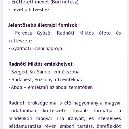
- Erőltetett menet (Bori notesz)  

- Levél a hitveshez
Jelentősebb életrajzi források:
- Ferencz Győző: Radnóti Miklós élete 
és 
költészete
- Gyarmati Fanni naplója
Radnóti Miklós emlékhelyei:
- Szeged, Sík Sándor emlékszoba  

- Budapest, Pozsonyi úti emlékház  

- Abda – emlékmű az abdai temetőben
Radnóti öröksége ma is élő hagyomány a magyar 
irodalomban: költészete tovább formálja a 
mindenkori magyar líra irányait, és személyes 
példamutatása révén emberi tartást, önreflexiót 