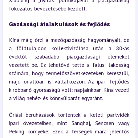
Xiaoping a „nyitás” politikájával a piacgazdaság 
fokozatos bevezetésébe kezdett.
Gazdasági átalakulások és fejlődés
Kína máig őrzi a mezőgazdaság hagyományait, de 
a földtulajdon kollektivizálása után a 80-as 
évektől szabadabb piacgazdasági elemeket 
vezetett be. Ez lehetővé tette a falusi lakosság 
számára, hogy termelőszövetkezeteken keresztül, 
majd önállóan is vállalkozzon. Az ipari fejlődés 
kirobbanó gyorsaságú volt: napjainkban Kína vezeti 
a világ nehéz- és könnyűiparát egyaránt.
Óriási beruházások történtek a keleti partvidék 
ipari övezeteiben, mint Sanghaj, Sencsen vagy 
Peking környéke. Ezek a térségek mára jelentős 