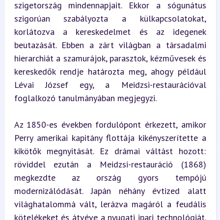
szigetország mindennapjait. Ekkor a sógunátus 
szigorúan szabályozta a külkapcsolatokat, 
korlátozva a kereskedelmet és az idegenek 
beutazását. Ebben a zárt világban a társadalmi 
hierarchiát a szamurájok, parasztok, kézművesek és 
kereskedők rendje határozta meg, ahogy például 
Lévai József egy, a Meidzsi-restaurációval 
foglalkozó tanulmányában megjegyzi.
Az 1850-es években fordulópont érkezett, amikor 
Perry amerikai kapitány flottája kikényszerítette a 
kikötők megnyitását. Ez drámai váltást hozott: 
röviddel ezután a Meidzsi-restauráció (1868) 
megkezdte az ország gyors tempójú 
modernizálódását. Japán néhány évtized alatt 
világhatalommá vált, lerázva magáról a feudális 
kötelékeket és átvéve a nyugati ipari technológiát. 