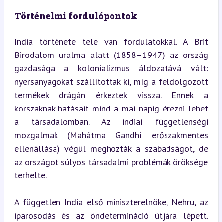
Történelmi fordulópontok
India története tele van fordulatokkal. A Brit 
Birodalom uralma alatt (1858–1947) az ország 
gazdasága a kolonializmus áldozatává vált: 
nyersanyagokat szállítottak ki, míg a feldolgozott 
termékek drágán érkeztek vissza. Ennek a 
korszaknak hatásait mind a mai napig érezni lehet 
a társadalomban. Az indiai függetlenségi 
mozgalmak (Mahátma Gandhi erőszakmentes 
ellenállása) végül meghozták a szabadságot, de 
az országot súlyos társadalmi problémák öröksége 
terhelte.
A független India első miniszterelnöke, Nehru, az 
iparosodás és az öndetermináció útjára lépett. 