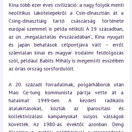
Kína több ezer éves civilizáció: a nagy folyók menti 
neolitikus lakótelepekről a Csin-dinasztián át a 
Csing-dinasztiáig tartó császárság története 
európai szemmel is példa nélküli. A 19. században, 
az ún. „megaláztatás évszázadában”, Kína nyugati 
és japán behatások célpontjává vált – erről 
számtalan kínai és magyar irodalmi feldolgozás 
szól, például Babits Mihály is megemlíti esszéiben 
az óriás ország sorsfordulóit.
A 20. századi forradalmak, polgárháborúk után 
Mao Ce-tung kommunista pártja vette át a 
hatalmat 1949-ben. A kezdeti radikális 
átalakításokat, köztük az iparosítási és 
kollektivizálási kampányokat súlyos válságok 
követték. Az 1980-as évektől azonban Deng 