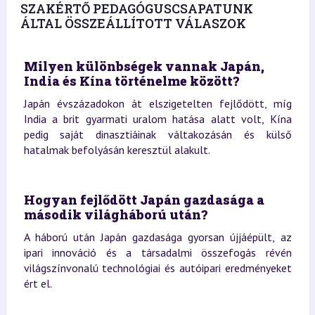
SZAKÉRTŐ PEDAGÓGUSCSAPATUNK
ÁLTAL ÖSSZEÁLLÍTOTT VÁLASZOK
Milyen különbségek vannak Japán,
India és Kína történelme között?
Japán évszázadokon át elszigetelten fejlődött, míg
India a brit gyarmati uralom hatása alatt volt, Kína
pedig saját dinasztiáinak váltakozásán és külső
hatalmak befolyásán keresztül alakult.
Hogyan fejlődött Japán gazdasága a
második világháború után?
A háború után Japán gazdasága gyorsan újjáépült, az
ipari innováció és a társadalmi összefogás révén
világszínvonalú technológiai és autóipari eredményeket
ért el.