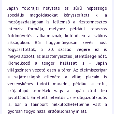
Japán földrajzi helyzete és sűrű népessége 
speciális megoldásokat kényszerített ki a 
mezőgazdaságban is. Jellemző a rizstermesztés 
intenzív formája, melyhez például teraszos 
földművelést alkalmaznak, különösen a szűkös 
síkságokon. Bár hagyományosan kevés húst 
fogyasztottak, a 20. század végére ez is 
megváltozott, az állattenyésztés jelentősége nőtt. 
Kiemelkedő a tengeri halászat is – Japán 
világszinten vezető ezen a téren. Az élelmiszeripar 
a sajátosságok ellenére a világ piacain is 
versenyképes tudott maradni, például a tofu, 
szójaalapú termékek vagy a japán zöld tea 
jóvoltából. Emellett jelentős az erdőgazdálkodás 
is, bár a faimport nélkülözhetetlenné vált a 
gyorsan fogyó hazai erdőállomány miatt.