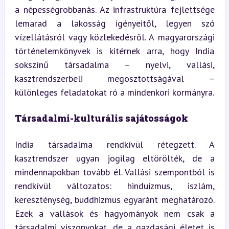
a népességrobbanás. Az infrastruktúra fejlettsége 
lemarad a lakosság igényeitől, legyen szó 
vízellátásról vagy közlekedésről. A magyarországi 
történelemkönyvek is kitérnek arra, hogy India 
sokszínű társadalma – nyelvi, vallási, 
kasztrendszerbeli megosztottságával – 
különleges feladatokat ró a mindenkori kormányra.
Társadalmi-kulturális sajátosságok
India társadalma rendkívül rétegzett. A 
kasztrendszer ugyan jogilag eltörölték, de a 
mindennapokban tovább él. Vallási szempontból is 
rendkívül változatos: hinduizmus, iszlám, 
kereszténység, buddhizmus egyaránt meghatározó. 
Ezek a vallások és hagyományok nem csak a 
társadalmi viszonyokat, de a gazdasági életet is 