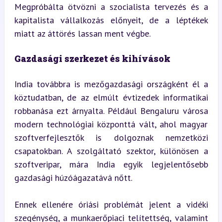
Megpróbálta ötvözni a szocialista tervezés és a 
kapitalista vállalkozás előnyeit, de a léptékek 
miatt az áttörés lassan ment végbe.
Gazdasági szerkezet és kihívások
India továbbra is mezőgazdasági országként él a 
köztudatban, de az elmúlt évtizedek informatikai 
robbanása ezt árnyalta. Például Bengaluru városa 
modern technológiai központtá vált, ahol magyar 
szoftverfejlesztők is dolgoznak nemzetközi 
csapatokban. A szolgáltató szektor, különösen a 
szoftveripar, mára India egyik legjelentősebb 
gazdasági húzóágazatává nőtt.
Ennek ellenére óriási problémát jelent a vidéki 
szegénység, a munkaerőpiaci telítettség, valamint 