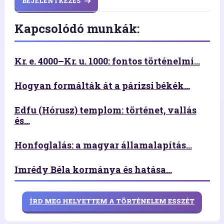
BEJELENTKEZÉS
Kapcsolódó munkák:
Kr. e. 4000–Kr. u. 1000: fontos történelmi...
Hogyan formálták át a párizsi békék...
Edfu (Hórusz) templom: történet, vallás
és...
Honfoglalás: a magyar államalapítás...
Imrédy Béla kormánya és hatása...
ÍRD MEG HELYETTEM A TÖRTÉNELEM ESSZÉT