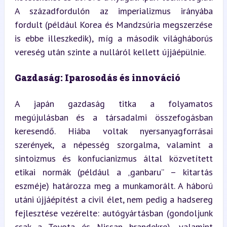
A századfordulón az imperializmus irányába 
fordult (például Korea és Mandzsúria megszerzése 
is ebbe illeszkedik), míg a második világháborús 
vereség után szinte a nulláról kellett újjáépülnie.
Gazdaság: Iparosodás és innováció
A japán gazdaság titka a folyamatos 
megújulásban és a társadalmi összefogásban 
keresendő. Hiába voltak nyersanyagforrásai 
szerények, a népesség szorgalma, valamint a 
sintoizmus és konfucianizmus által közvetített 
etikai normák (például a „ganbaru” – kitartás 
eszméje) határozza meg a munkamorált. A háború 
utáni újjáépítést a civil élet, nem pedig a hadsereg 
fejlesztése vezérelte: autógyártásban (gondoljunk 
csak a Toyota és Nissan brandekre), valamint 