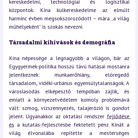
kereskedelmi, technológiai és logisztikai 
központok. Kína külkereskedelme az elmúlt 
harminc évben megsokszorozódott – mára „a világ 
műhelyeként” is szokás nevezni.
Társadalmi kihívások és demográfia
Kína népessége a legnagyobb a világon, bár az 
Egygyermek-politika hosszú távú hatásai mostanra 
jelentkeznek: munkaerőhiány, elöregedő 
társadalom, vidéki-urbánus egyensúlytalanságok. A 
városiasodás elképesztő tempóban zajlik, és 
emiatt a környezetvédelem komoly problémává 
vált: szmog, vízszennyezés, talajerózió is gondot 
jelent. Ugyanakkor az oktatási rendszer 
fejlődése 
és
 a kutatás-fejlesztésbe fektetett pénz Kínát a 
világ élvonalába repítette a mesterséges 