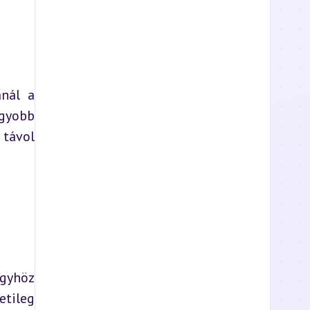
nál a 
gyobb 
távol 
gyhöz 
tileg 