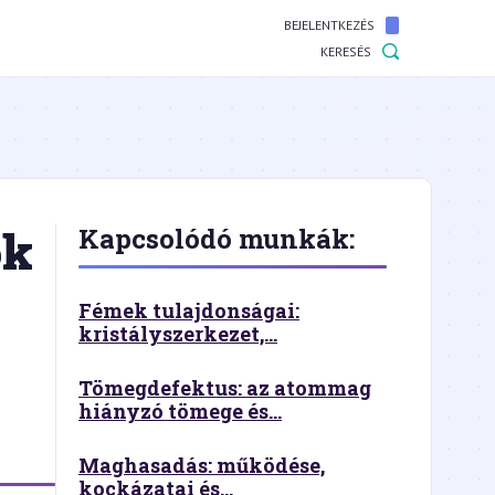
BEJELENTKEZÉS
KERESÉS
ok
Kapcsolódó munkák:
Fémek tulajdonságai:
kristályszerkezet,...
Tömegdefektus: az atommag
hiányzó tömege és...
Maghasadás: működése,
kockázatai és...