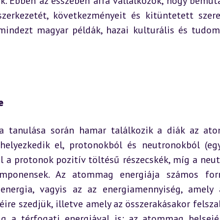
ik. Ebben az esszében arra vállalkozok, hogy bemut
szerkezetét, következményeit és kitüntetett szere
indezt magyar példák, hazai kulturális és tudom
e
ka tanulása során hamar találkozik a diák az at
elyezkedik el, protonokból és neutronokból (egy
l a protonok pozitív töltésű részecskék, míg a neut
omponensek. Az atommag energiája számos forrá
 energia, vagyis az az energiamennyiség, amely 
re szedjük, illetve amely az összerakásakor felszab
g a térfogati energiával is: az atommag belsejé