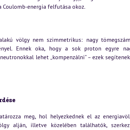
 Coulomb-energia felfutása okoz.
 alakú völgy nem szimmetrikus: nagy tömegszám
gényel. Ennek oka, hogy a sok proton egyre na
 neutronokkal lehet „kompenzálni” – ezek segítenek 
érdése
atározza meg, hol helyezkednek el az energiavöl
y alján, illetve közelében találhatók, szerkeze