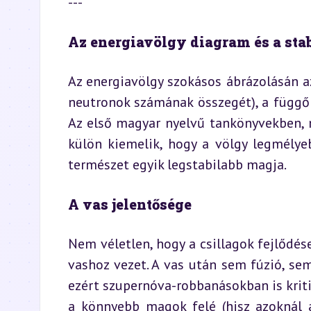
---
Az energiavölgy diagram és a sta
Az energiavölgy szokásos ábrázolásán a
neutronok számának összegét), a függől
Az első magyar nyelvű tankönyvekben, mi
külön kiemelik, hogy a völgy legmély
természet egyik legstabilabb magja.
A vas jelentősége
Nem véletlen, hogy a csillagok fejlődés
vashoz vezet. A vas után sem fúzió, se
ezért szupernóva-robbanásokban is kriti
a könnyebb magok felé (hisz azoknál a