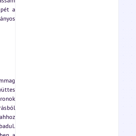
assam 
pét a 
ányos 
ommag 
üttes 
ronok 
sból 
ahhoz 
adul. 
ben a 