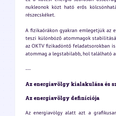
nukleonok közt ható erős kölcsönhat
részecskéket.
A fizikaórákon gyakran emlegetjük az e
teszi különböző atommagok stabilitásán
az OKTV fizikadöntő feladatsorokban is 
atommag a legstabilabb, hol található
---
Az energiavölgy kialakulása és s
Az energiavölgy definíciója
Az energiavölgy alatt azt a grafikusa