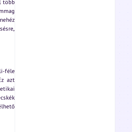
 több 
mmag 
nehéz 
ésre, 
féle 
z azt 
tikai 
cskék 
lhető 