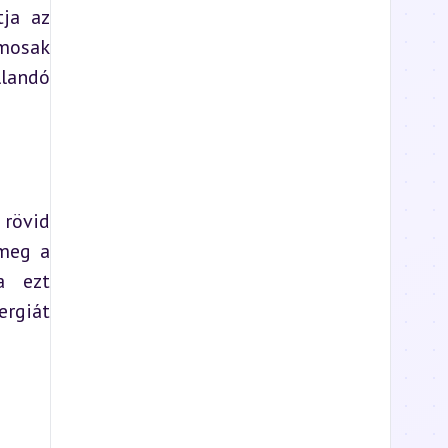
ja az 
mosak 
landó 
rövid 
meg a 
a ezt 
rgiát 