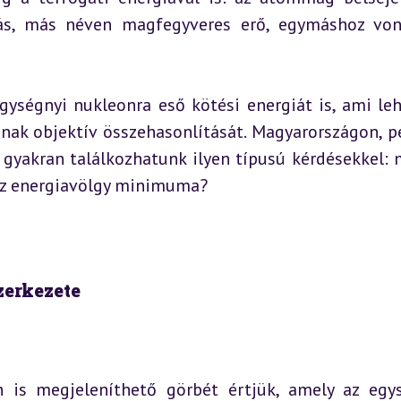
ás, más néven magfegyveres erő, egymáshoz von
gységnyi nukleonra eső kötési energiát is, ami leh
ak objektív összehasonlítását. Magyarországon, pé
gyakran találkozhatunk ilyen típusú kérdésekkel: m
 az energiavölgy minimuma?
zerkezete
n is megjeleníthető görbét értjük, amely az egys