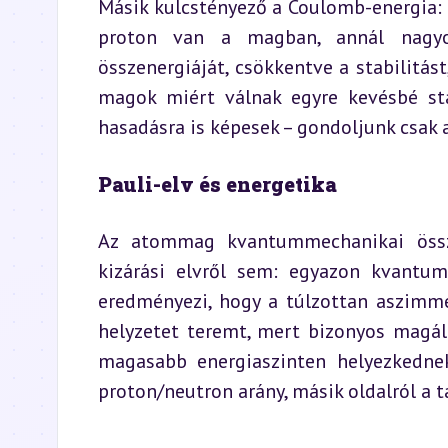
Másik kulcstényező a Coulomb-energia: a
proton van a magban, annál nagyob
összenergiáját, csökkentve a stabilitás
magok miért válnak egyre kevésbé sta
hasadásra is képesek – gondoljunk csak 
Pauli-elv és energetika
Az atommag kvantummechanikai össze
kizárási elvről sem: egyazon kvantum
eredményezi, hogy a túlzottan aszimme
helyzetet teremt, mert bizonyos magáll
magasabb energiaszinten helyezkednek e
proton/neutron arány, másik oldalról a t