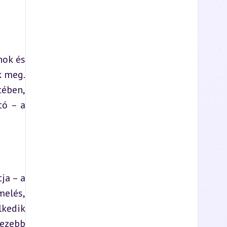
ok és 
 meg. 
ében, 
ó – a 
a – a 
elés, 
kedik 
ezebb 