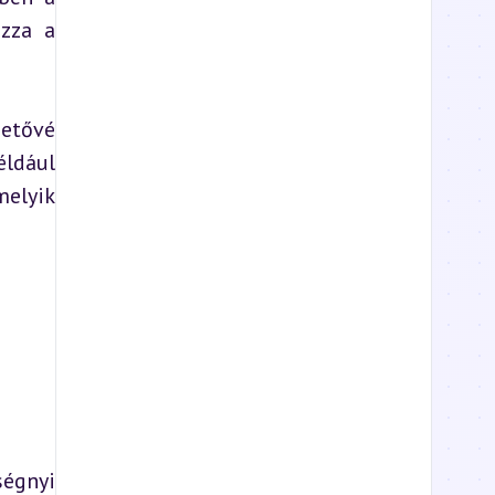
zza a 
etővé 
ldául 
elyik 
égnyi 