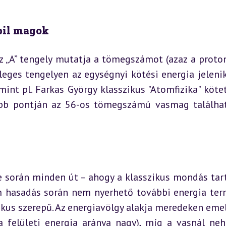
bil magok
z „A” tengely mutatja a tömegszámot (azaz a proton
eges tengelyen az egységnyi kötési energia jelenik
nt pl. Farkas György klasszikus "Atomfizika" kötet
ebb pontján az 56-os tömegszámú vasmag találhat
e során minden út – ahogy a klasszikus mondás tartj
m hasadás során nem nyerhető további energia term
kus szerepű. Az energiavölgy alakja meredeken emel
 felületi energia aránya nagy), míg a vasnál neh