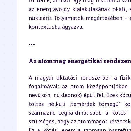
történik, amikor egy mag instabillá vál
az energiavölgy kialakulásának okait, 
nukleáris folyamatok megértésében – m
kontextusba ágyazva.
---
Az atommag energetikai rendszer
A magyar oktatási rendszerben a fizi
fogalmával: az atom középpontjában h
nevükön: nukleonok) épül fel. Ezek közü
töltés nélküli „temérdek tömegű” k
származik. Legkardinálisabb a kötési
szükséges, hogy az atommagot részecskéi
Ez a kötési energia szorosan összefüg