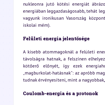
nukleonra jutó kötési energiát ábrá
energiában leggazdaságosabb, tehát le
vagyunk ironikusan Vasország központ
iskolai mém).
Felületi energia jelentősége
A kisebb atommagoknál a felületi ener
távolságra hatnak, a felszínen elhely
kötőerő előnyét, így ezek energiaho
„magburkolat-hatásnak”: az apróbb mago
tudnak érvényesíteni, mint a nagyobbak, 
Coulomb-energia és a protonok