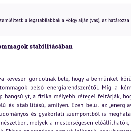
emlélteti: a legstabilabbak a völgy alján (vas), ez határozz
tommagok stabilitásában
va kevesen gondolnak bele, hogy a bennünket körü
atommagok belső energiarendszerétől. Míg a kém
 hangsúlyt, a fizika mélyebb rétegei feltárják, hog
 és stabilitású, amilyen. Ezen belül az „energiav
tudományos és gyakorlati szempontból is meghatár
észetben, melyek a mesterségesen előállíthatók, 