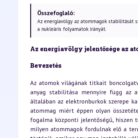
Összefoglaló:
Az energiavölgy az atommagok stabilitását sz
a nukleáris folyamatok irányát.
Az energiavölgy jelentősége az a
Bevezetés
Az atomok világának titkait boncolgat
anyag stabilitása mennyire függ az 
általában az elektronburkok szerepe kap
atommag miért éppen olyan összetételű
fogalma központi jelentőségű, hiszen 
milyen atommagok fordulnak elő a term