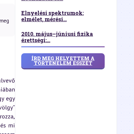
Elnyelési spektrumok:
elmélet, mérési...
a meg
2010. május–júniusi fizika
érettségi:...
ÍRD MEG HELYETTEM A
TÖRTÉNELEM ESSZÉT
lvevő 
iában 
y egy 
ölgy” 
ozza, 
és mi 