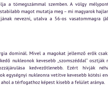
zolja a tömegszámmal szemben. A völgy mélypont
gstabilabb magot mutatja meg – mi magyarok hajla
jának nevezni, utalva a 56-os vasatommagra (ál
gia dominál. Mivel a magokat jellemző erők csak 
ezkedő nukleonok kevesebb „szomszéddal” osztják 
zzájárulása kedvezőtlenebb. Ezért hívják néh
k egységnyi nukleonra vetítve kevesebb kötési ene
ahol a térfogathoz képest kisebb a felület aránya.