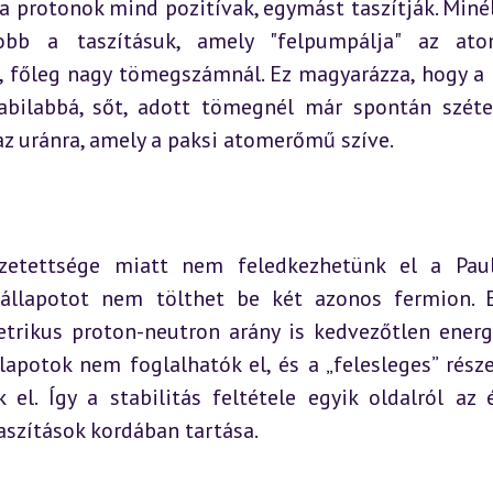
 protonok mind pozitívak, egymást taszítják. Minél
b a taszításuk, amely "felpumpálja" az ato
t, főleg nagy tömegszámnál. Ez magyarázza, hogy a 
bilabbá, sőt, adott tömegnél már spontán szétes
az uránra, amely a paksi atomerőmű szíve.
tettsége miatt nem feledkezhetünk el a Pauli-
állapotot nem tölthet be két azonos fermion. E
trikus proton-neutron arány is kedvezőtlen energe
apotok nem foglalhatók el, és a „felesleges” része
l. Így a stabilitás feltétele egyik oldalról az é
aszítások kordában tartása.