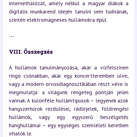
internethálózat, amely nélkül a magyar diákok a 
digitális munkarend idején tanulni sem tudnának, 
szintén elektromágneses hullámokra épül.
---
VIII. Összegzés
A hullámok tanulmányozása, akár a vízfelszínen 
ringó csónakban, akár egy koncertteremben ülve, 
vagy a modern orvosdiagnosztikában részt véve is 
megmutatja: a világunk rengeteg pontján jelen 
vannak. A különféle hullámtípusok – legyenek azok 
hangszerhúrok rezdülései, rádiójelek, földrengési 
hullámok, vagy egy egyszerű beszélgetés 
hanghullámai – egy egységes szemléleti keretben 
írhatók le.