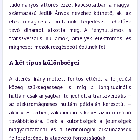
tudományos áttörés ezzel kapcsolatban a magyar 
származású Jedlik Ányos nevéhez köthető, aki az 
elektromágneses hullámok terjedését lehetővé 
tevő dinamót alkotta meg. A fényhullámok is 
transzverzális hullámok, amelyek elektromos és 
mágneses mezők rezgéséből épülnek fel.
A két típus különbségei
A kitérési irány mellett fontos eltérés a terjedési 
közeg szükségessége is: míg a longitudinális 
hullám csak anyagban terjedhet, a transzverzális – 
az elektromágneses hullám példáján keresztül – 
akár üres térben, vákuumban is képes az információ 
továbbítására. Ezek a különbségek a jelenségek 
magyarázatánál és a technológiai alkalmazások 
fejlesztésénél is alapvető fontosságúak.