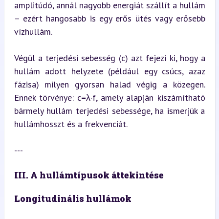
amplitúdó, annál nagyobb energiát szállít a hullám 
– ezért hangosabb is egy erős ütés vagy erősebb 
vízhullám.
Végül a terjedési sebesség (c) azt fejezi ki, hogy a 
hullám adott helyzete (például egy csúcs, azaz 
fázisa) milyen gyorsan halad végig a közegen. 
Ennek törvénye: c=λ·f, amely alapján kiszámítható 
bármely hullám terjedési sebessége, ha ismerjük a 
hullámhosszt és a frekvenciát.
---
III. A hullámtípusok áttekintése
Longitudinális hullámok