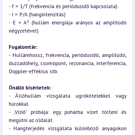
- f = 1/T (frekvencia és periódusidő kapcsolata)

- I = P/A (hangintenzitás)

- E = A² (hullám energiája arányos az amplitúdó 
négyzetével)
Fogalomtár:
- Hullámhossz, frekvencia, periódusidő, amplitúdó, 
duzzadóhely, csomópont, rezonancia, interferencia, 
Doppler-effektus stb.
Önálló kísérletek:
- Állóhullám vizsgálata ugrókötelekkel vagy 
húrokkal.

- „Vízió” próbája: egy pohárba vizet tölteni és 
megütni az oldalát.

- Hangterjedés vizsgálata különböző anyagokon 