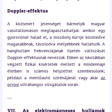
Doppler-effektus
A közismert jelenséget bármelyik magyar 
vasútállomáson megtapasztalhatjuk: amikor egy 
gyorsvonat halad el, a mozdony kürtje közeledve 
magasabbnak, távolodva mélyebbnek hallatszik. A 
hanghullám frekvenciájának ilyetén változását 
Doppler-effektusnak nevezzük. Ebben az iskolákban 
végzett fizikai kísérletek mellett a mindennapi 
életben is számos helyzettel szembesülünk; 
például a mentőautó szirénájánál vagy akár 
az 
orvosi
 ultrahangos vizsgálatok során.
---
VII. Az elektromágneses hullámok 