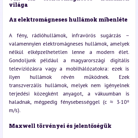
világa
Az elektromágneses hullámok mibenléte
A fény, rádióhullámok, infravörös sugárzás – 
valamennyien elektromágneses hullámok, amelyek 
nélkül elképzelhetetlen lenne a modern élet. 
Gondoljunk például a magyarországi digitális 
televíziózásra vagy a mobilhálózatokra: ezek is 
ilyen hullámok révén működnek. Ezek 
transzverzális hullámok, melyek nem igényelnek 
terjedési közegként anyagot, a vákuumban is 
haladnak, mégpedig fénysebességgel (c ≈ 3·10⁸ 
m/s).
Maxwell törvényei és jelentőségük