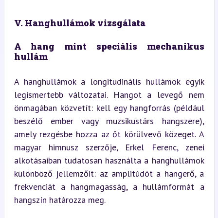
V. Hanghullámok vizsgálata
A hang mint speciális mechanikus 
hullám
A hanghullámok a longitudinális hullámok egyik 
legismertebb változatai. Hangot a levegő nem 
önmagában közvetít: kell egy hangforrás (például 
beszélő ember vagy muzsikustárs hangszere), 
amely rezgésbe hozza az őt körülvevő közeget. A 
magyar himnusz szerzője, Erkel Ferenc, zenei 
alkotásaiban tudatosan használta a hanghullámok 
különböző jellemzőit: az amplitúdót a hangerő, a 
frekvenciát a hangmagasság, a hullámformát a 
hangszín határozza meg.