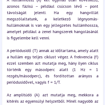
azonos fázisú – például csúcson lévő – pont 
távolságát jelenti. Ha egy hangvillát 
megszólaltatunk, a keletkező légnyomás-
hullámoknak is van egy jellegzetes hullámhossza, 
amelyet például a zenei hangszerek hangolásánál 
is figyelembe kell venni.
A periódusidő (T) annak az időtartama, amely alatt 
a hullám egy teljes ciklust végez. A frekvencia (f) 
ezzel szemben azt mutatja meg, hány ilyen ciklus 
történik egy másodperc alatt (1 Hz = 1 
rezgés/másodperc), és fordítottan arányos a 
periódusidővel, vagyis f = 1/T.
Az amplitúdó (A) azt mutatja meg, mekkora a 
kitérés az egyensúlyi helyzetből. Minél nagyobb az 