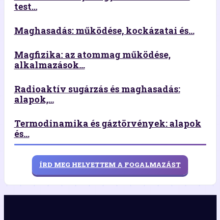
test...
Maghasadás: működése, kockázatai és...
Magfizika: az atommag működése,
alkalmazások...
Radioaktív sugárzás és maghasadás:
alapok,...
Termodinamika és gáztörvények: alapok
és...
ÍRD MEG HELYETTEM A FOGALMAZÁST