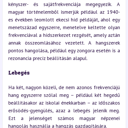
kényszer- és sajátfrekvenciája megegyezik. A 
magyar történelemből ismerjük például az 1940-
es években leomlott ekecsi híd példáját, ahol egy 
menetszázad egyszerre, menetelve keltette olyan 
frekvenciával a hídszerkezet rezgését, amely aztán 
annak összeomlásához vezetett. A hangszerek 
pontos hangolása, például egy zongora esetén is a 
rezonancia precíz beállításán alapul.
Lebegés
Ha két, nagyon közeli, de nem azonos frekvenciájú 
hang egyszerre szólal meg – például két hegedű 
beállításakor az iskolai énekkarban – az időszakos 
erősödés-gyengülés, azaz a lebegés jelenik meg. 
Ezt a jelenséget számos magyar népzenei 
hangolás használja a hangzás gazdagítására.