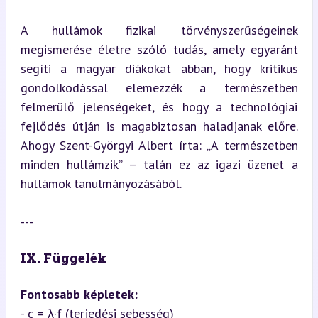
A hullámok fizikai törvényszerűségeinek 
megismerése életre szóló tudás, amely egyaránt 
segíti a magyar diákokat abban, hogy kritikus 
gondolkodással elemezzék a természetben 
felmerülő jelenségeket, és hogy a technológiai 
fejlődés útján is magabiztosan haladjanak előre. 
Ahogy Szent-Györgyi Albert írta: „A természetben 
minden hullámzik” – talán ez az igazi üzenet a 
hullámok tanulmányozásából.
---
IX. Függelék
Fontosabb képletek:
- c = λ·f (terjedési sebesség)
