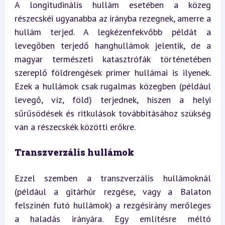
A longitudinális hullám esetében a közeg 
részecskéi ugyanabba az irányba rezegnek, amerre a 
hullám terjed. A legkézenfekvőbb példát a 
levegőben terjedő hanghullámok jelentik, de a 
magyar természeti katasztrófák történetében 
szereplő földrengések primer hullámai is ilyenek. 
Ezek a hullámok csak rugalmas közegben (például 
levegő, víz, föld) terjednek, hiszen a helyi 
sűrűsödések és ritkulások továbbításához szükség 
van a részecskék közötti erőkre.
Transzverzális hullámok
Ezzel szemben a transzverzális hullámoknál 
(például a gitárhúr rezgése, vagy a Balaton 
felszínén futó hullámok) a rezgésirány merőleges 
a haladás irányára. Egy említésre méltó 