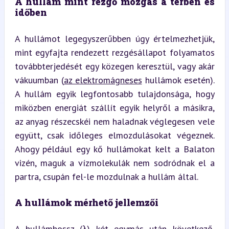
A hullám mint rezgő mozgás a térben és 
időben
A hullámot legegyszerűbben úgy értelmezhetjük, 
mint egyfajta rendezett rezgésállapot folyamatos 
továbbterjedését egy közegen keresztül, vagy akár 
vákuumban (
az elektromágneses
 hullámok esetén). 
A hullám egyik legfontosabb tulajdonsága, hogy 
miközben energiát szállít egyik helyről a másikra, 
az anyag részecskéi nem haladnak véglegesen vele 
együtt, csak időleges elmozdulásokat végeznek. 
Ahogy például egy kő hullámokat kelt a Balaton 
vizén, maguk a vízmolekulák nem sodródnak el a 
partra, csupán fel-le mozdulnak a hullám által.
A hullámok mérhető jellemzői
A hullámhossz (λ) két egymás után következő, 