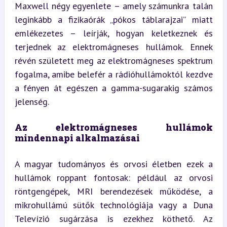
Maxwell négy egyenlete – amely számunkra talán 
leginkább a fizikaórák „pókos táblarajzai” miatt 
emlékezetes – leírják, hogyan keletkeznek és 
terjednek az elektromágneses hullámok. Ennek 
révén született meg az elektromágneses spektrum 
fogalma, amibe belefér a rádióhullámoktól kezdve 
a fényen át egészen a gamma-sugarakig számos 
jelenség.
Az elektromágneses hullámok 
mindennapi alkalmazásai
A magyar tudományos és orvosi életben ezek a 
hullámok roppant fontosak: például az orvosi 
röntgengépek, MRI berendezések működése, a 
mikrohullámú sütők technológiája vagy a Duna 
Televízió sugárzása is ezekhez köthető. Az 