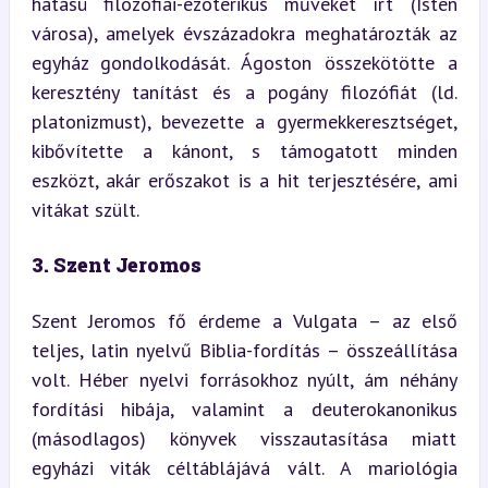
hatású filozófiai-ezoterikus műveket írt (Isten 
városa), amelyek évszázadokra meghatározták az 
egyház gondolkodását. Ágoston összekötötte a 
keresztény tanítást és a pogány filozófiát (ld. 
platonizmust), bevezette a gyermekkeresztséget, 
kibővítette a kánont, s támogatott minden 
eszközt, akár erőszakot is a hit terjesztésére, ami 
vitákat szült.
3. Szent Jeromos
Szent Jeromos fő érdeme a Vulgata – az első 
teljes, latin nyelvű Biblia-fordítás – összeállítása 
volt. Héber nyelvi forrásokhoz nyúlt, ám néhány 
fordítási hibája, valamint a deuterokanonikus 
(másodlagos) könyvek visszautasítása miatt 
egyházi viták céltáblájává vált. A mariológia 