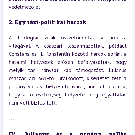
védelmezőjét.
2. Egyházi-politikai harcok 
A teológiai viták összefonódtak a politika 
világával. A császári leszármazottak, például 
Constans és II. Konstantin közötti harcok során, a 
hatalmi helyzetek erősen befolyásolták, hogy 
melyik tan irányzat kap támogatást. Julianus 
császár, aki 361-től uralkodott, kísérletet tett a 
pogány vallás "helyreállítására", ami jól mutatja, 
hogy a kereszténység helyzete még egyáltalán 
nem volt biztosított.
---
IV. Julianus és a pogány vallás 