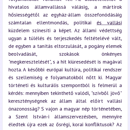
hivatalos államvallássá válásig, a mártírok 
hősiességétől az egyház-állam összefonódásáig 
számtalan ellentmondás, politikai 
és vallási
küzdelem színesíti a képet. Az állami védettség 
ugyan a túlélés és terjeszkedés feltételévé vált, 
de egyben a tanítás eltorzulását, a pogány elemek 
beolvadását, szokások önkényes 
"megkeresztelését", s a hit kiüresedését is magával 
hozta. A későbbi európai kultúra, politikai rendszer 
és szellemiség e folyamatokból nőtt ki. Magyar 
történeti és kulturális szempontból is felmerül a 
kérdés: mennyiben tekinthető valódi, "szívből jövő" 
kereszténységnek az állam által előírt vallási 
önazonosság? S vajon a magyar nép történetében, 
a Szent István-i államszervezésben, mennyire 
éledtek újra ezek az ősrégi, korai konfliktusok? Az 