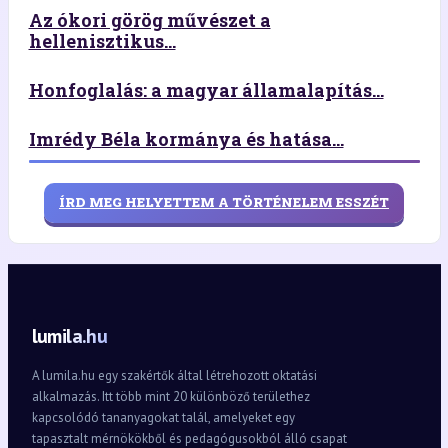
Az ókori görög művészet a
hellenisztikus...
Honfoglalás: a magyar államalapítás...
Imrédy Béla kormánya és hatása...
ÍRD MEG HELYETTEM A TÖRTÉNELEM ESSZÉT
lumila.hu
A lumila.hu egy szakértők által létrehozott oktatási
alkalmazás. Itt több mint 20 különböző területhez
kapcsolódó tananyagokat talál, amelyeket egy
tapasztalt mérnökökből és pedagógusokból álló csapat