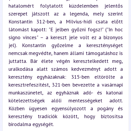
hatalomért folytatott küzdelemben jelentős 
szerepet játszott az a legenda, mely szerint 
Konstantin 312-ben, a Milvius-hídi csata előtt 
látomást kapott: "E jelben győzni fogsz!" ("In hoc 
signo vinces" – a kereszt jele volt ez a bizonyos 
jel). Konstantin győzelme a kereszténységet 
nemcsak megvédte, hanem állami támogatáshoz is 
juttatta. Bár élete végén keresztelkedett meg, 
uralkodása alatt számos kedvezményt adott a 
keresztény egyházaknak: 315-ben eltörölte a 
keresztrefeszítést, 321-ben bevezette a vasárnapi 
munkaszünetet, az egyháznak adó- és katonai 
kötelezettségek alóli mentességeket adott. 
Közben ügyesen egyensúlyozott a pogány és 
keresztény tradíciók között, hogy biztosítsa 
birodalma egységét.