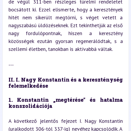
de végül 311-ben részleges türelmi rendeletet 
bocsátott ki. Ezzel elismerte, hogy a keresztények 
hitét nem sikerült megtörni, s véget vetett a 
nagyszabású üldözéseknek. Ezt tekinthetjük az első 
nagy fordulópontnak, hiszen a keresztény 
közösségek ezután gyorsan regenerálódtak, s a 
szellemi életben, tanokban is aktívabbá váltak.
---
II. I. Nagy Konstantin és a kereszténység 
felemelkedése
1. Konstantin „megtérése” és hatalma 
konszolidációja
A következő jelentős fejezet I. Nagy Konstantin 
(uralkodott 306-tól 337-ig) nevéhez kapcsolódik. A 