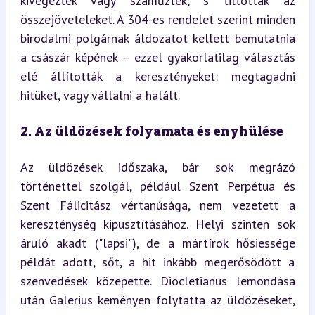
kivégezték vagy száműzték, s tiltották az 
összejöveteleket. A 304-es rendelet szerint minden 
birodalmi polgárnak áldozatot kellett bemutatnia 
a császár képének – ezzel gyakorlatilag választás 
elé állították a keresztényeket: megtagadni 
hitüket, vagy vállalni a halált.
2. Az üldözések folyamata és enyhülése
Az üldözések időszaka, bár sok megrázó 
történettel szolgál, például Szent Perpétua és 
Szent Fálicitász vértanúsága, nem vezetett a 
kereszténység kipusztításához. Helyi szinten sok 
áruló akadt ("lapsi"), de a mártírok hősiessége 
példát adott, sőt, a hit inkább megerősödött a 
szenvedések közepette. Diocletianus lemondása 
után Galerius keményen folytatta az üldözéseket, 