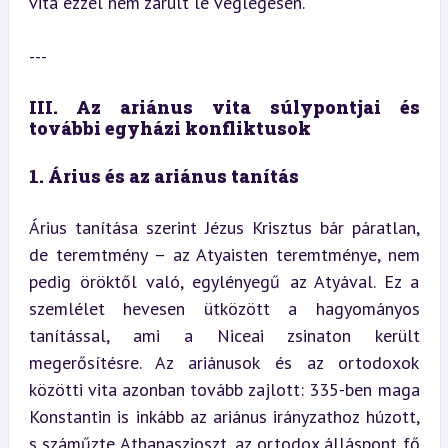
vita ezzel nem zárult le véglegesen.
---
III. Az ariánus vita súlypontjai és 
további egyházi konfliktusok
1. Árius és az ariánus tanítás
Árius tanítása szerint Jézus Krisztus bár páratlan, 
de teremtmény – az Atyaisten teremtménye, nem 
pedig öröktől való, egylényegű az Atyával. Ez a 
szemlélet hevesen ütközött a hagyományos 
tanítással, ami a Niceai zsinaton került 
megerősítésre. Az ariánusok és az ortodoxok 
közötti vita azonban tovább zajlott: 335-ben maga 
Konstantin is inkább az ariánus irányzathoz húzott, 
s száműzte Athanaszioszt, az ortodox álláspont fő 