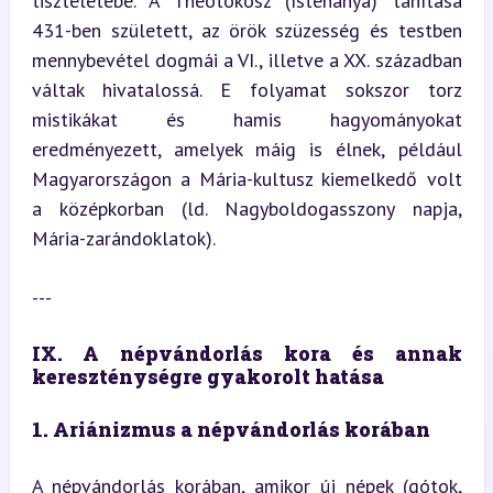
tiszteletébe. A Theotokosz (Istenanya) tanítása 
431-ben született, az örök szüzesség és testben 
mennybevétel dogmái a VI., illetve a XX. században 
váltak hivatalossá. E folyamat sokszor torz 
mistikákat és hamis hagyományokat 
eredményezett, amelyek máig is élnek, például 
Magyarországon a Mária-kultusz kiemelkedő volt 
a középkorban (ld. Nagyboldogasszony napja, 
Mária-zarándoklatok).
---
IX. A népvándorlás kora és annak 
kereszténységre gyakorolt hatása
1. Ariánizmus a népvándorlás korában
A népvándorlás korában, amikor új népek (gótok, 