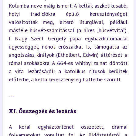
Kolumba neve máig ismert. A kelták aszketikusabb, 
helyi tradíciókra épülő kereszténységet 
valósítottak meg, eltérő liturgiával, például 
másféle húsvét-számítással (a híres „húsvétvita”). 
I. Nagy Szent Gergely pápa egyházdiplomáciai 
ügyességgel, néhol erőszakkal is, támogatta az 
angolszász királyok (Ethelbert, Edwin) áttérését a 
római szokásokra. A 664-es whitbyi zsinat döntött 
a vita lezárásáról: a katolikus rítusok kerültek 
előtérbe, a kelta kereszténység háttérbe szorult.
---
XI. Összegzés és lezárás
A korai egyháztörténet összetett, drámai 
folyamatokat vonultat fel. Az üldöztetéstől a 