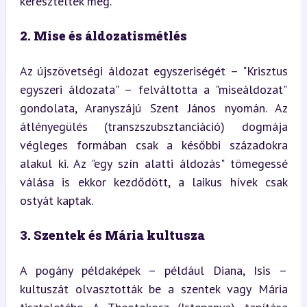
keresztelték meg.
2. Mise és áldozatismétlés
Az újszövetségi áldozat egyszeriségét – "Krisztus 
egyszeri áldozata" – felváltotta a "miseáldozat" 
gondolata, Aranyszájú Szent János nyomán. Az 
átlényegülés (transzszubsztanciáció) dogmája 
végleges formában csak a későbbi századokra 
alakul ki. Az "egy szín alatti áldozás" tömegessé 
válása is ekkor kezdődött, a laikus hívek csak 
ostyát kaptak.
3. Szentek és Mária kultusza
A pogány példaképek – például Diana, Isis – 
kultuszát olvasztották be a szentek vagy Mária 