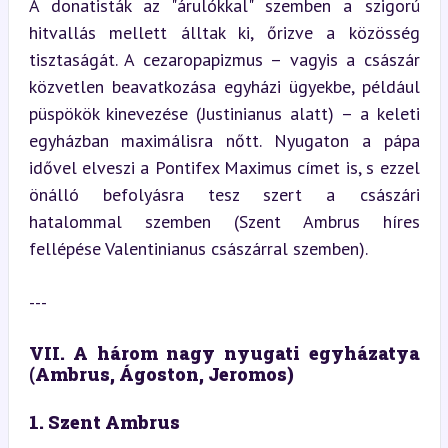
A donatisták az "árulókkal" szemben a szigorú 
hitvallás mellett álltak ki, őrizve a közösség 
tisztaságát. A cezaropapizmus – vagyis a császár 
közvetlen beavatkozása egyházi ügyekbe, például 
püspökök kinevezése (Justinianus alatt) – a keleti 
egyházban maximálisra nőtt. Nyugaton a pápa 
idővel elveszi a Pontifex Maximus címet is, s ezzel 
önálló befolyásra tesz szert a császári 
hatalommal szemben (Szent Ambrus híres 
fellépése Valentinianus császárral szemben).
---
VII. A három nagy nyugati egyházatya 
(Ambrus, Ágoston, Jeromos)
1. Szent Ambrus