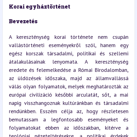
Korai egyháztörténet
Bevezetés
A kereszténység korai története nem csupán 
vallástörténeti eseményekről szól, hanem egy 
egész korszak társadalmi, politikai és szellemi 
átalakulásainak lenyomata. A kereszténység 
eredete és felemelkedése a Római Birodalomban, 
az üldözések időszaka, majd az államvallássá 
válás olyan folyamatok, melyek meghatározták az 
európai civilizáció későbbi arculatát, sőt, a mai 
napig visszhangoznak kultúránkban és társadalmi 
rendünkben. Esszém célja az, hogy részletesen 
bemutassam a legfontosabb eseményeket és 
folyamatokat ebben az időszakban, kitérve a 
teológiai nézeteltérésekre, a politikai érdekek 