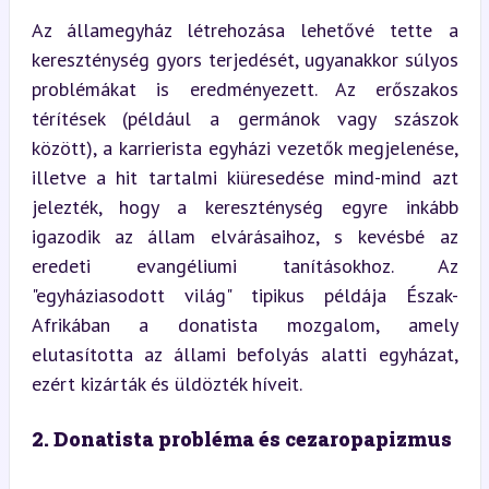
Az államegyház létrehozása lehetővé tette a 
kereszténység gyors terjedését, ugyanakkor súlyos 
problémákat is eredményezett. Az erőszakos 
térítések (például a germánok vagy szászok 
között), a karrierista egyházi vezetők megjelenése, 
illetve a hit tartalmi kiüresedése mind-mind azt 
jelezték, hogy a kereszténység egyre inkább 
igazodik az állam elvárásaihoz, s kevésbé az 
eredeti evangéliumi tanításokhoz. Az 
"egyháziasodott világ" tipikus példája Észak-
Afrikában a donatista mozgalom, amely 
elutasította az állami befolyás alatti egyházat, 
ezért kizárták és üldözték híveit.
2. Donatista probléma és cezaropapizmus