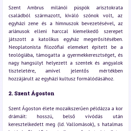
Szent Ambrus milánói püspök arisztokrata 
családból származott, kiváló szónok volt, az 
egyházi zene és a himnuszok bevezetésével, az 
ariánusok elleni harccal kiemelkedő szerepet 
játszott a katolikus egyház megerősítésében. 
Neoplatonista filozófiai elemeket épített be a 
teológiába, támogatta a gyermekkeresztséget, és 
nagy hangsúlyt helyezett a szentek és angyalok 
tiszteletére, amivel jelentős mértékben 
hozzájárult az egyházi kultusz formálódásához.
2. Szent Ágoston
Szent Ágoston élete mozaikszerűen példázza a kor 
drámáit: hosszú, belső vívódás után 
keresztelkedett meg (ld. Vallomások), s hatalmas 