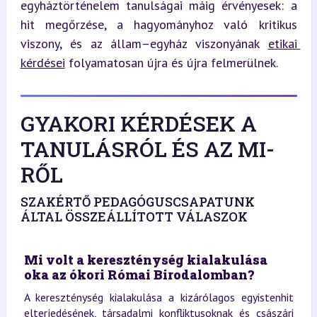
egyháztörténelem tanulságai máig érvényesek: a 
hit megőrzése, a hagyományhoz való kritikus 
viszony, és az állam–egyház viszonyának 
etikai 
kérdései
 folyamatosan újra és újra felmerülnek.
GYAKORI KÉRDÉSEK A
TANULÁSRÓL ÉS AZ MI-
RŐL
SZAKÉRTŐ PEDAGÓGUSCSAPATUNK
ÁLTAL ÖSSZEÁLLÍTOTT VÁLASZOK
Mi volt a kereszténység kialakulása
oka az ókori Római Birodalomban?
A kereszténység kialakulása a kizárólagos egyistenhit
elterjedésének, társadalmi konfliktusoknak és császári