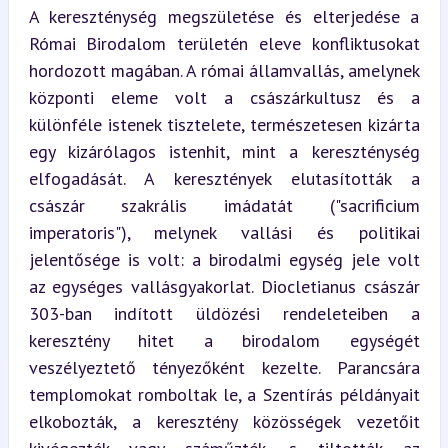
A kereszténység megszületése és elterjedése a 
Római Birodalom területén eleve konfliktusokat 
hordozott magában. A római államvallás, amelynek 
központi eleme volt a császárkultusz és a 
különféle istenek tisztelete, természetesen kizárta 
egy kizárólagos istenhit, mint a kereszténység 
elfogadását. A keresztények elutasították a 
császár szakrális imádatát ("sacrificium 
imperatoris"), melynek vallási és politikai 
jelentősége is volt: a birodalmi egység jele volt 
az egységes vallásgyakorlat. Diocletianus császár 
303-ban indított üldözési rendeleteiben a 
keresztény hitet a birodalom egységét 
veszélyeztető tényezőként kezelte. Parancsára 
templomokat romboltak le, a Szentírás példányait 
elkobozták, a keresztény közösségek vezetőit 