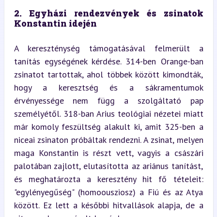
2. Egyházi rendezvények és zsinatok 
Konstantin idején
A kereszténység támogatásával felmerült a 
tanítás egységének kérdése. 314-ben Orange-ban 
zsinatot tartottak, ahol többek között kimondták, 
hogy a keresztség és a sákramentumok 
érvényessége nem függ a szolgáltató pap 
személyétől. 318-ban Arius teológiai nézetei miatt 
már komoly feszültség alakult ki, amit 325-ben a 
niceai zsinaton próbáltak rendezni. A zsinat, melyen 
maga Konstantin is részt vett, vagyis a császári 
palotában zajlott, elutasította az ariánus tanítást, 
és meghatározta a keresztény hit fő tételeit: 
"egylényegűség" (homoousziosz) a Fiú és az Atya 
között. Ez lett a későbbi hitvallások alapja, de a 