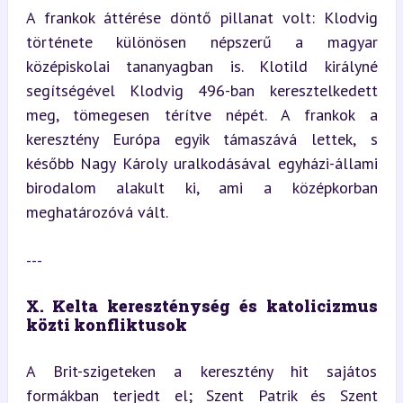
A frankok áttérése döntő pillanat volt: Klodvig 
története különösen népszerű a magyar 
középiskolai tananyagban is. Klotild királyné 
segítségével Klodvig 496-ban keresztelkedett 
meg, tömegesen térítve népét. A frankok a 
keresztény Európa egyik támaszává lettek, s 
később Nagy Károly uralkodásával egyházi-állami 
birodalom alakult ki, ami a középkorban 
meghatározóvá vált.
---
X. Kelta kereszténység és katolicizmus 
közti konfliktusok
A Brit-szigeteken a keresztény hit sajátos 
formákban terjedt el; Szent Patrik és Szent 