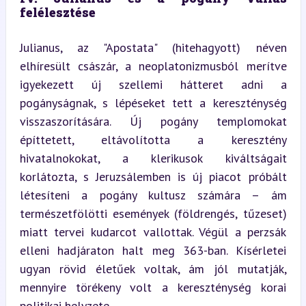
felélesztése
Julianus, az "Apostata" (hitehagyott) néven 
elhíresült császár, a neoplatonizmusból merítve 
igyekezett új szellemi hátteret adni a 
pogányságnak, s lépéseket tett a kereszténység 
visszaszorítására. Új pogány templomokat 
építtetett, eltávolította a keresztény 
hivatalnokokat, a klerikusok kiváltságait 
korlátozta, s Jeruzsálemben is új piacot próbált 
létesíteni a pogány kultusz számára – ám 
természetfölötti események (földrengés, tűzeset) 
miatt tervei kudarcot vallottak. Végül a perzsák 
elleni hadjáraton halt meg 363-ban. Kísérletei 
ugyan rövid életűek voltak, ám jól mutatják, 
mennyire törékeny volt a kereszténység korai 
politikai helyzete.