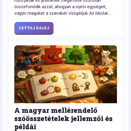
múltjának és jelenének megértése szorosan
összefonódik azzal, ahogyan a nyelv egységeit,
vagyis magukat a szavakat vizsgáljuk. Az iskolai...
CZYTAJ DALEJ
A magyar mellérendelő
szóösszetételek jellemzői és
példái