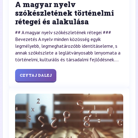
A magyar nyelv
szókészletének történelmi
rétegei és alakulása
## A magyar nyelv szókészletének rétegei ###
Bevezetés A nyelv minden közösség egyik
legmélyebb, legmeghatározóbb identitáseleme, s
annak szókészlete a leglátványosabb lenyomata a
történelmi, kulturális és társadalmi fejlődésnek....
CZYTAJ DALEJ