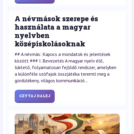
A névmások szerepe és
használata a magyar
nyelvben
középiskolásoknak
## A névmás: Kapocs a mondatok és jelentések
között ### I. Bevezetés A magyar nyelv élő,
lüktető, folyamatosan fejlődő rendszer, amelyben
a különféle szófajok összjátéka teremti meg a
gördülékeny, világos kommunikáció...
CZYTAJ DALEJ