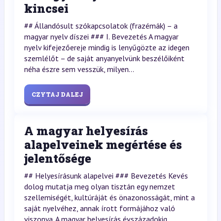
kincsei
## Állandósult szókapcsolatok (frazémák) – a
magyar nyelv díszei ### I. Bevezetés A magyar
nyelv kifejezőereje mindig is lenyűgözte az idegen
szemlélőt – de saját anyanyelvünk beszélőiként
néha észre sem vesszük, milyen...
CZYTAJ DALEJ
A magyar helyesírás
alapelveinek megértése és
jelentősége
## Helyesírásunk alapelvei ### Bevezetés Kevés
dolog mutatja meg olyan tisztán egy nemzet
szellemiségét, kultúráját és önazonosságát, mint a
saját nyelvéhez, annak írott formájához való
viszonya. A magyar helyesírás évszázadokig...