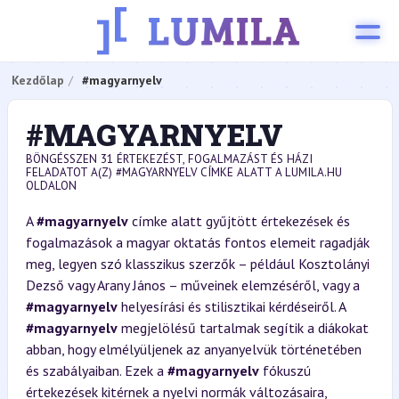
Kezdőlap
#magyarnyelv
#MAGYARNYELV
BÖNGÉSSZEN 31 ÉRTEKEZÉST, FOGALMAZÁST ÉS HÁZI
FELADATOT A(Z) #MAGYARNYELV CÍMKE ALATT A LUMILA.HU
OLDALON
A
#magyarnyelv
címke alatt gyűjtött értekezések és
fogalmazások a magyar oktatás fontos elemeit ragadják
meg, legyen szó klasszikus szerzők – például Kosztolányi
Dezső vagy Arany János – műveinek elemzéséről, vagy a
#magyarnyelv
helyesírási és stilisztikai kérdéseiről. A
#magyarnyelv
megjelölésű tartalmak segítik a diákokat
abban, hogy elmélyüljenek az anyanyelvük történetében
és szabályaiban. Ezek a
#magyarnyelv
fókuszú
értekezések kitérnek a nyelvi normák változásaira,