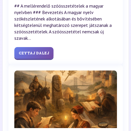
## A mellérendelő szóösszetételek a magyar
nyelvben ### Bevezetés A magyar nyelv
szókészletének alkotásában és bővítésében
kétségtelenül meghatározó szerepet játszanak a
szóösszetételek. A szóösszetétel nemcsak új
szavak...
CZYTAJ DALEJ