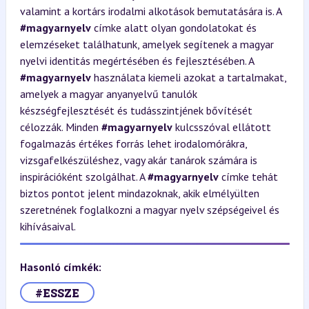
valamint a kortárs irodalmi alkotások bemutatására is. A
#magyarnyelv
címke alatt olyan gondolatokat és
elemzéseket találhatunk, amelyek segítenek a magyar
nyelvi identitás megértésében és fejlesztésében. A
#magyarnyelv
használata kiemeli azokat a tartalmakat,
amelyek a magyar anyanyelvű tanulók
készségfejlesztését és tudásszintjének bővítését
célozzák. Minden
#magyarnyelv
kulcsszóval ellátott
fogalmazás értékes forrás lehet irodalomórákra,
vizsgafelkészüléshez, vagy akár tanárok számára is
inspirációként szolgálhat. A
#magyarnyelv
címke tehát
biztos pontot jelent mindazoknak, akik elmélyülten
szeretnének foglalkozni a magyar nyelv szépségeivel és
kihívásaival.
Hasonló címkék:
#ESSZE