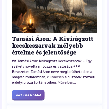
Tamási Áron: A Kivirágzott
kecskeszarvak mélyebb
értelme és jelentősége
## Tamási Áron: Kivirágzott kecskeszarvak – Egy
székely novella mítosza és valósága ###
Bevezetés Tamási Áron neve megkerülhetetlen a
magyar irodalomban, különösen a huszadik századi
erdélyi próza történetében. Műveiben...
CZYTAJ DALEJ