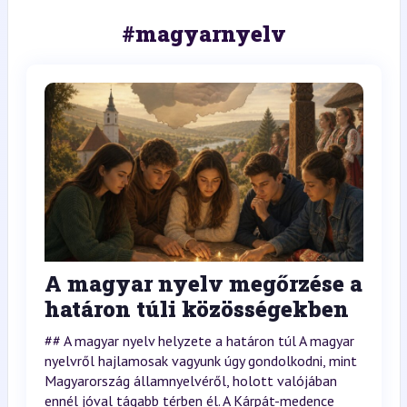
#magyarnyelv
A magyar nyelv megőrzése a
határon túli közösségekben
## A magyar nyelv helyzete a határon túl A magyar
nyelvről hajlamosak vagyunk úgy gondolkodni, mint
Magyarország államnyelvéről, holott valójában
ennél jóval tágabb térben él. A Kárpát-medence