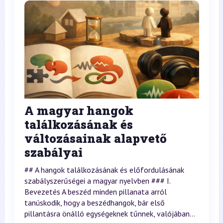
A magyar hangok
találkozásának és
változásainak alapvető
szabályai
## A hangok találkozásának és előfordulásának
szabályszerűségei a magyar nyelvben ### I.
Bevezetés A beszéd minden pillanata arról
tanúskodik, hogy a beszédhangok, bár első
pillantásra önálló egységeknek tűnnek, valójában...