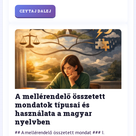
CZYTAJ DALEJ
A mellérendelő összetett
mondatok típusai és
használata a magyar
nyelvben
## A mellérendelő összetett mondat ### I.