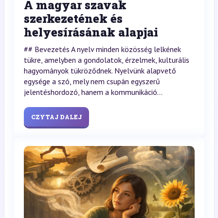
A magyar szavak
szerkezetének és
helyesírásának alapjai
## Bevezetés A nyelv minden közösség lelkének
tükre, amelyben a gondolatok, érzelmek, kulturális
hagyományok tükröződnek. Nyelvünk alapvető
egysége a szó, mely nem csupán egyszerű
jelentéshordozó, hanem a kommunikáció...
CZYTAJ DALEJ