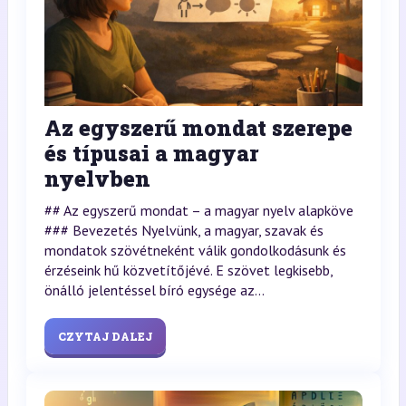
Az egyszerű mondat szerepe
és típusai a magyar
nyelvben
## Az egyszerű mondat – a magyar nyelv alapköve
### Bevezetés Nyelvünk, a magyar, szavak és
mondatok szövétneként válik gondolkodásunk és
érzéseink hű közvetítőjévé. E szövet legkisebb,
önálló jelentéssel bíró egysége az...
CZYTAJ DALEJ