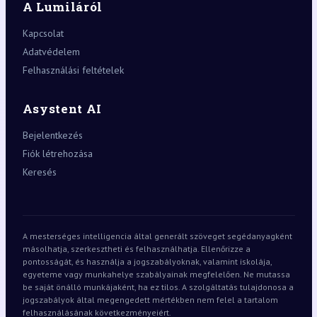
A Lumiláról
Kapcsolat
Adatvédelem
Felhasználási feltételek
Asystent AI
Bejelentkezés
Fiók létrehozása
Keresés
A mesterséges intelligencia által generált szöveget segédanyagként
másolhatja, szerkesztheti és felhasználhatja. Ellenőrizze a
pontosságát, és használja a jogszabályoknak, valamint iskolája,
egyeteme vagy munkahelye szabályainak megfelelően. Ne mutassa
be saját önálló munkájaként, ha ez tilos. A szolgáltatás tulajdonosa a
jogszabályok által megengedett mértékben nem felel a tartalom
felhasználásának következményeiért.