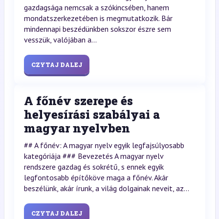
gazdagsága nemcsak a szókincsében, hanem
mondatszerkezetében is megmutatkozik. Bár
mindennapi beszédünkben sokszor észre sem
vesszük, valójában a...
CZYTAJ DALEJ
A főnév szerepe és
helyesírási szabályai a
magyar nyelvben
## A főnév: A magyar nyelv egyik legfajsúlyosabb
kategóriája ### Bevezetés A magyar nyelv
rendszere gazdag és sokrétű, s ennek egyik
legfontosabb építőköve maga a főnév. Akár
beszélünk, akár írunk, a világ dolgainak neveit, az...
CZYTAJ DALEJ