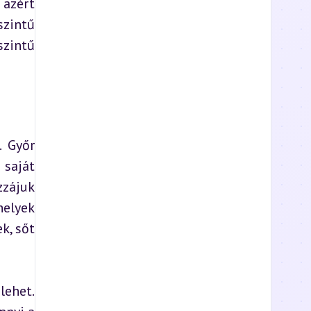
azért 
intű 
zintű 
 Győr 
saját 
zájuk 
elyek 
, sőt 
ehet. 