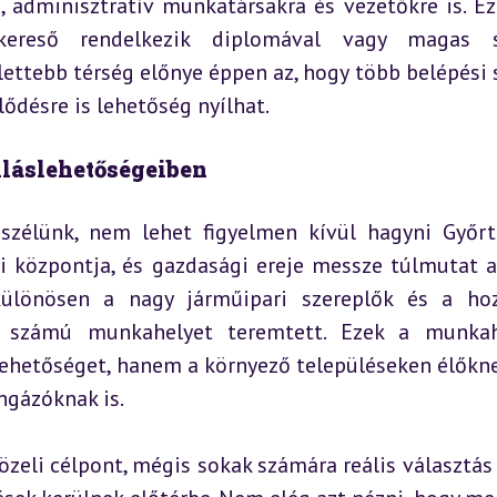
 adminisztratív munkatársakra és vezetőkre is. Ez 
ereső rendelkezik diplomával vagy magas sz
ettebb térség előnye éppen az, hogy több belépési s
ődésre is lehetőség nyílhat.
lláslehetőségeiben
szélünk, nem lehet figyelmen kívül hagyni Győrt.
i központja, és gazdasági ereje messze túlmutat a 
 különösen a nagy járműipari szereplők és a hoz
si számú munkahelyet teremtett. Ezek a munkah
ehetőséget, hanem a környező településeken élőknek
ngázóknak is.
eli célpont, mégis sokak számára reális választás l