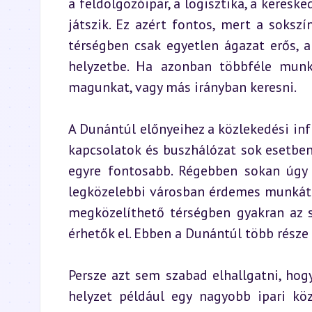
a feldolgozóipar, a logisztika, a keresk
játszik. Ez azért fontos, mert a soksz
térségben csak egyetlen ágazat erős, 
helyzetbe. Ha azonban többféle munka
magunkat, vagy más irányban keresni.
A Dunántúl előnyeihez a közlekedési infr
kapcsolatok és buszhálózat sok esetben
egyre fontosabb. Régebben sokan úgy 
legközelebbi városban érdemes munkát k
megközelíthető térségben gyakran az s
érhetők el. Ebben a Dunántúl több része
Persze azt sem szabad elhallgatni, hog
helyzet például egy nagyobb ipari kö