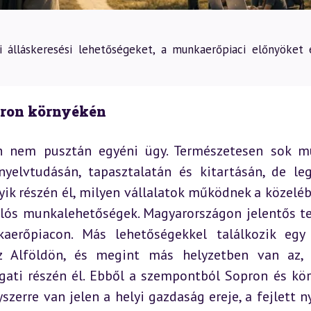
 álláskeresési lehetőségeket, a munkaerőpiaci előnyöket 
pron környékén
n nem pusztán egyéni ügy. Természetesen sok mú
nyelvtudásán, tapasztalatán és kitartásán, de leg
yik részén él, milyen vállalatok működnek a közelébe
lós munkalehetőségek. Magyarországon jelentős ter
erőpiacon. Más lehetőségekkel találkozik egy f
z Alföldön, és megint más helyzetben van az, 
ati részén él. Ebből a szempontból Sopron és kör
szerre van jelen a helyi gazdaság ereje, a fejlett n