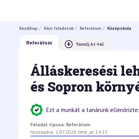
Kezdőlap
Házi feladatok
Referátum
Középiskola
+
Referátum
Tanulj AI-val
Álláskeresési l
és Sopron körny
Ezt a munkát a tanárunk ellenőrizte:
Feladat típusa:
Referátum
hozzáadva: 2.07.2026 time_at 14:15