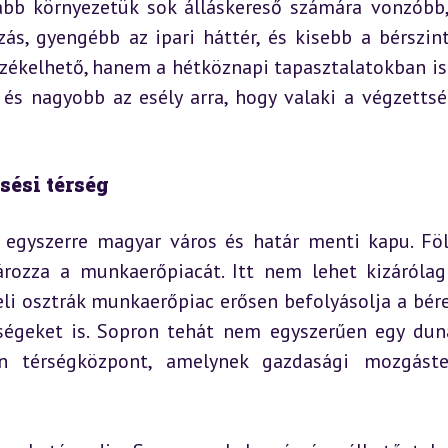
bb környezetük sok álláskereső számára vonzóbb,
s, gyengébb az ipari háttér, és kisebb a bérszint.
zékelhető, hanem a hétköznapi tapasztalatokban is:
, és nagyobb az esély arra, hogy valaki a végzettsé
sési térség
 egyszerre magyar város és határ menti kapu. Föld
ozza a munkaerőpiacát. Itt nem lehet kizárólag 
i osztrák munkaerőpiac erősen befolyásolja a bérek
ségeket is. Sopron tehát nem egyszerűen egy duná
 térségközpont, amelynek gazdasági mozgáster