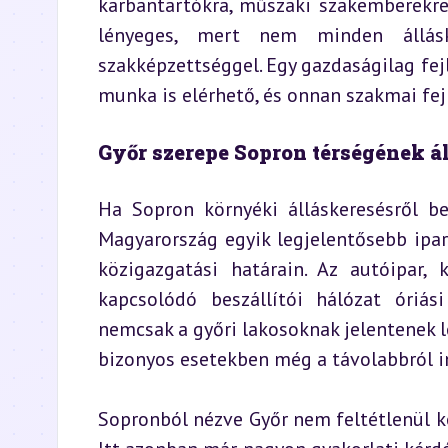
karbantartókra, műszaki szakemberekre,
lényeges, mert nem minden állásk
szakképzettséggel. Egy gazdaságilag fejl
munka is elérhető, és onnan szakmai fejl
Győr szerepe Sopron térségének á
Ha Sopron környéki álláskeresésről be
Magyarország egyik legjelentősebb ipar
közigazgatási határain. Az autóipar,
kapcsolódó beszállítói hálózat óriá
nemcsak a győri lakosoknak jelentenek l
bizonyos esetekben még a távolabbról i
Sopronból nézve Győr nem feltétlenül köz