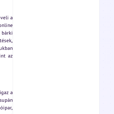
eli a 
nline 
bárki 
sek, 
ukban 
nt az 
gaz a 
supán 
ipar, 