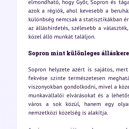
elmondható, hogy Győr, Sopron és tága
azok a régiók, ahol kevesebb a beruházá
különbség nemcsak a statisztikákban ér
az álláshirdetés, szélesebb a választék
közel álló munkát találjon.
Sopron mint különleges álláskere
Sopron helyzete azért is sajátos, mert
fekvése szinte természetesen meghatár
viszonyokban gondolkodni, mivel a közel
munkavállalói elvárásokat és a lehető
város a sok közül, hanem egy olyan
nemzetközi közelség is alakítja.