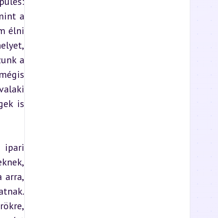
ülés: 
int a 
 élni 
lyet, 
unk a 
mégis 
alaki 
ek is 
pari 
knek, 
arra, 
nak. 
kre, 