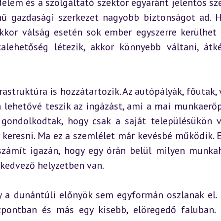
edelem és a szolgáltató szektor egyaránt jelentős sze
ínű gazdasági szerkezet nagyobb biztonságot ad. H
akkor válság esetén sok ember egyszerre kerülhet 
lehetőség létezik, akkor könnyebb váltani, átké
astruktúra is hozzátartozik. Az autópályák, főutak, v
 lehetővé teszik az ingázást, ami a mai munkaerőp
gondolkodtak, hogy csak a saját településükön v
eresni. Ma ez a szemlélet már kevésbé működik. Eg
zámít igazán, hogy egy órán belül milyen munkah
 kedvező helyzetben van.
y a dunántúli előnyök sem egyformán oszlanak el. 
zpontban és más egy kisebb, elöregedő faluban. 