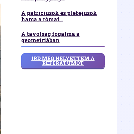
A patríciusok és plebejusok
harca a római...
A távolság fogalma a
geometriában
ÍRD MEG HELYETTEM A
REFERÁTUMOT