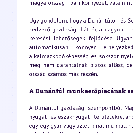
magyarországi ipari környezet, valamint 
Úgy gondolom, hogy a Dunántúlon és Sop
kedvező gazdasági háttér, a nagyobb cég
keresési lehetőségek fejlődése. Ugya
automatikusan könnyen elhelyezked
alkalmazkodóképesség és sokszor nyel
még nem garantálnak biztos állást, de
ország számos más részén.
A Dunántúl munkaerőpiacának sa
A Dunántúl gazdasági szempontból Magy
nyugati és északnyugati területekre, aho
egy-egy gyár vagy üzlet kínál munkát, ha