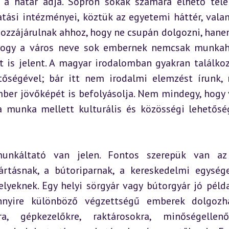
a határ adja. Sopron sokak számára élhető telep
atási intézményei, köztük az egyetemi háttér, valam
ozzájárulnak ahhoz, hogy ne csupán dolgozni, hanem
 hogy a város neve sok embernek nemcsak munkahe
 is jelent. A magyar irodalomban gyakran találkoz
tőségével; bár itt nem irodalmi elemzést írunk, 
ber jövőképét is befolyásolja. Nem mindegy, hogy v
a munka mellett kulturális és közösségi lehetőség
nkáltató van jelen. Fontos szerepük van az i
yártásnak, a bútoriparnak, a kereskedelmi egysége
yeknek. Egy helyi sörgyár vagy bútorgyár jó példa 
yire különböző végzettségű emberek dolgozhat
 gépkezelőkre, raktárosokra, minőségellenőrö