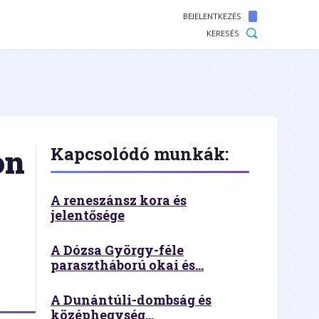
BEJELENTKEZÉS
KERESÉS
on
Kapcsolódó munkák:
A reneszánsz kora és
jelentősége
A Dózsa György-féle
parasztháború okai és...
A Dunántúli-dombság és
középhegység...