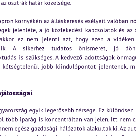
az osztrák határ közelsége.
ron környékén az álláskeresés esélyeit valóban növ
ek jelenléte, a jó közlekedési kapcsolatok és az o
nakkor ez nem jelenti azt, hogy ezen a vidéken 
ik. A sikerhez tudatos önismeret, jó dönté
vtudás is szükséges. A kedvező adottságok önmag
 kétségtelenül jobb kiindulópontot jelentenek, mi
játosságai
arország egyik legerősebb térsége. Ez különösen i
l több iparág is koncentráltan van jelen. Itt nem c
nem egész gazdasági hálózatok alakultak ki. Az autó