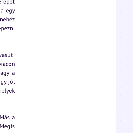
repet 
a egy 
nehéz 
pezni 
asúti 
iacon 
agy a 
y jól 
elyek 
Más a 
Mégis 