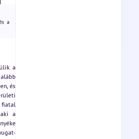
és a
lik a 
alább 
n, és 
ületi 
iatal 
aki a 
nyéke 
yugat-