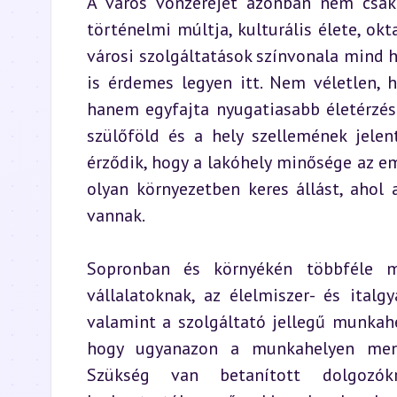
A város vonzerejét azonban nem csak 
történelmi múltja, kulturális élete, okt
városi szolgáltatások színvonala mind h
is érdemes legyen itt. Nem véletlen,
hanem egyfajta nyugatiasabb életérzést
szülőföld és a hely szellemének jelen
érződik, hogy a lakóhely minősége az em
olyan környezetben keres állást, ahol 
vannak.
Sopronban és környékén többféle mu
vállalatoknak, az élelmiszer- és italg
valamint a szolgáltató jellegű munkahel
hogy ugyanazon a munkahelyen menn
Szükség van betanított dolgozókra,