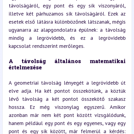
távolságáról, egy pont és egy sík viszonyáról, 
illetve két párhuzamos sík távolságáról. Ezek az 
esetek első látásra különbözőnek látszanak, mégis 
ugyanarra az alapgondolatra épülnek: a távolság 
mindig a legrövidebb, és ez a legrövidebb 
kapcsolat rendszerint merőleges.
A távolság általános matematikai 
értelmezése
A geometriai távolság lényegét a legrövidebb út 
elve adja. Ha két pontot összekötünk, a köztük 
lévő távolság a két pontot összekötő szakasz 
hossza. Ez még viszonylag egyszerű. Amikor 
azonban már nem két pont között vizsgálódunk, 
hanem például egy pont és egy egyenes, vagy egy 
pont és egy sík között, már felmerül a kérdés: 