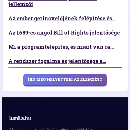
jellemzői
Az ember gerincvelőjének felépítése és...
Az 1689-es angol Bill of Rights jelentősége
Mi a programtelepítés, és miért van rá...
A rendszer fogalma és jelentősége a...
ÍRD MEG HELYETTEM AZ ELEMZÉST
lumila.hu
A lumila.hu egy szakértők által létrehozott oktatási