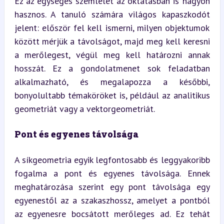
Ez az egységes szemlélet az oktatásban is nagyon 
hasznos. A tanuló számára világos kapaszkodót 
jelent: először fel kell ismerni, milyen objektumok 
között mérjük a távolságot, majd meg kell keresni 
a merőlegest, végül meg kell határozni annak 
hosszát. Ez a gondolatmenet sok feladatban 
alkalmazható, és megalapozza a későbbi, 
bonyolultabb témaköröket is, például az analitikus 
geometriát vagy a vektorgeometriát.
Pont és egyenes távolsága
A síkgeometria egyik legfontosabb és leggyakoribb 
fogalma a pont és egyenes távolsága. Ennek 
meghatározása szerint egy pont távolsága egy 
egyenestől az a szakaszhossz, amelyet a pontból 
az egyenesre bocsátott merőleges ad. Ez tehát 