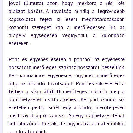
jóval túlmutat azon, hogy „mekkora a rés” két 
alakzat között. A távolság mindig a legrövidebb 
kapcsolatot fejezi ki, ezért meghatározásában 
központi szerepet kap a merőlegesség. Ez az 
alapelv egységesen végigvonul a különböző 
eseteken.
Pont és egyenes esetén a pontból az egyenesre 
bocsátott merőleges szakasz hosszáról beszélünk. 
Két párhuzamos egyenesnél ugyanez a merőleges 
adja az állandó távolságot. Pont és sík esetén a 
térben a síkra állított merőleges mutatja meg a 
pont helyzetét a síkhoz képest. Két párhuzamos sík 
esetében pedig ismét egy állandó, merőlegesen 
mért távolságról van szó. A négy alaphelyzet tehát 
különbözőnek látszik, de ugyanarra a matematikai 
gondolatra épül.