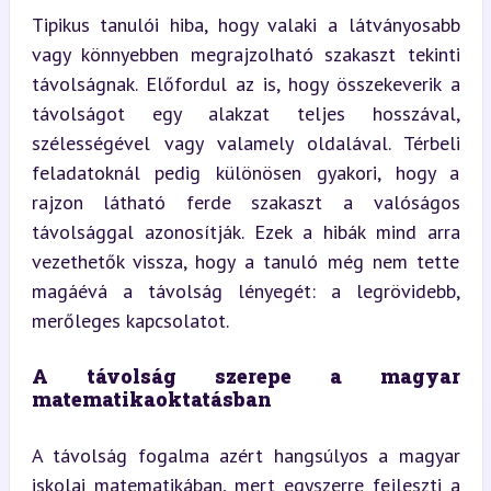
Tipikus tanulói hiba, hogy valaki a látványosabb 
vagy könnyebben megrajzolható szakaszt tekinti 
távolságnak. Előfordul az is, hogy összekeverik a 
távolságot egy alakzat teljes hosszával, 
szélességével vagy valamely oldalával. Térbeli 
feladatoknál pedig különösen gyakori, hogy a 
rajzon látható ferde szakaszt a valóságos 
távolsággal azonosítják. Ezek a hibák mind arra 
vezethetők vissza, hogy a tanuló még nem tette 
magáévá a távolság lényegét: a legrövidebb, 
merőleges kapcsolatot.
A távolság szerepe a magyar 
matematikaoktatásban
A távolság fogalma azért hangsúlyos a magyar 
iskolai matematikában, mert egyszerre fejleszti a 