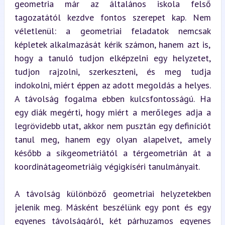
geometria már az általános iskola felső 
tagozatától kezdve fontos szerepet kap. Nem 
véletlenül: a geometriai feladatok nemcsak 
képletek alkalmazását kérik számon, hanem azt is, 
hogy a tanuló tudjon elképzelni egy helyzetet, 
tudjon rajzolni, szerkeszteni, és meg tudja 
indokolni, miért éppen az adott megoldás a helyes. 
A távolság fogalma ebben kulcsfontosságú. Ha 
egy diák megérti, hogy miért a merőleges adja a 
legrövidebb utat, akkor nem pusztán egy definíciót 
tanul meg, hanem egy olyan alapelvet, amely 
később a síkgeometriától a térgeometrián át a 
koordinátageometriáig végigkíséri tanulmányait.
A távolság különböző geometriai helyzetekben 
jelenik meg. Másként beszélünk egy pont és egy 
egyenes távolságáról, két párhuzamos egyenes 