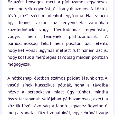
Ez azért lényeges, mert a párhuzamos egyenesek 
nem metszik egymást, és irányuk azonos. A köztük 
lévő „köz” ezért mindenhol egyforma. Ha ez nem 
így lenne, akkor az egyenesek valójában 
közelednének vagy távolodnának egymástól, 
vagyis nem lennének párhuzamosak. A 
párhuzamosság tehát nem pusztán azt jelenti, 
hogy két vonal „egymás mellett fut”, hanem azt is, 
hogy köztük a merőleges távolság minden pontban 
megegyezik.
A hétköznapi életben számos példát látunk erre. A 
vasúti sínek klasszikus példák, noha a távolba 
nézve a perspektíva miatt úgy tűnhet, mintha 
összetartanának. Valójában párhuzamosak, ezért a 
köztük lévő távolság állandó. Ugyanez figyelhető 
meg a vonalas füzet vonalainál, egy zebránál vagy 