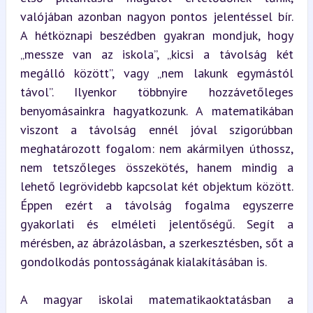
valójában azonban nagyon pontos jelentéssel bír. 
A hétköznapi beszédben gyakran mondjuk, hogy 
„messze van az iskola”, „kicsi a távolság két 
megálló között”, vagy „nem lakunk egymástól 
távol”. Ilyenkor többnyire hozzávetőleges 
benyomásainkra hagyatkozunk. A matematikában 
viszont a távolság ennél jóval szigorúbban 
meghatározott fogalom: nem akármilyen úthossz, 
nem tetszőleges összekötés, hanem mindig a 
lehető legrövidebb kapcsolat két objektum között. 
Éppen ezért a távolság fogalma egyszerre 
gyakorlati és elméleti jelentőségű. Segít a 
mérésben, az ábrázolásban, a szerkesztésben, sőt a 
gondolkodás pontosságának kialakításában is.
A magyar iskolai matematikaoktatásban a 