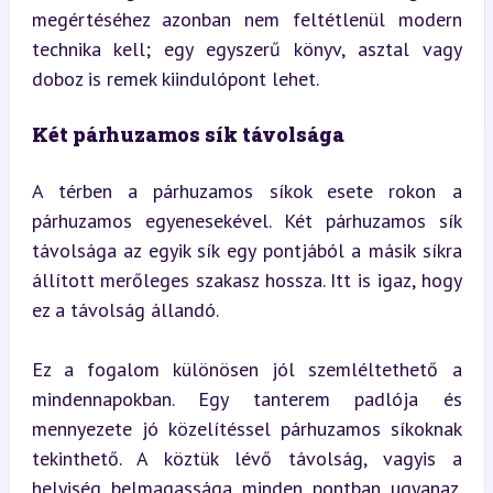
megértéséhez azonban nem feltétlenül modern 
technika kell; egy egyszerű könyv, asztal vagy 
doboz is remek kiindulópont lehet.
Két párhuzamos sík távolsága
A térben a párhuzamos síkok esete rokon a 
párhuzamos egyenesekével. Két párhuzamos sík 
távolsága az egyik sík egy pontjából a másik síkra 
állított merőleges szakasz hossza. Itt is igaz, hogy 
ez a távolság állandó.
Ez a fogalom különösen jól szemléltethető a 
mindennapokban. Egy tanterem padlója és 
mennyezete jó közelítéssel párhuzamos síkoknak 
tekinthető. A köztük lévő távolság, vagyis a 
helyiség belmagassága minden pontban ugyanaz. 