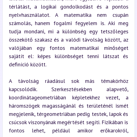
térlátást, a logikai gondolkodást és a pontos 
nyelvhasználatot. A matematika nem csupán 
számolás, hanem fogalmi fegyelem is. Aki meg 
tudja mondani, mi a különbség egy tetszőleges 
összekötő szakasz és a valódi távolság között, az 
valójában egy fontos matematikai minőséget 
sajátít el: képes különbséget tenni látszat és 
definíció között.
A távolság ráadásul sok más témakörhöz 
kapcsolódik. Szerkesztésekben alapvető, 
koordinátageometriában képletekhez vezet, a 
háromszögek magasságánál és területénél ismét 
megjelenik, térgeometriában pedig testek, lapok és 
csúcsok viszonyának megértését segíti. Fizikában is 
fontos lehet, például amikor erőkarokról, 