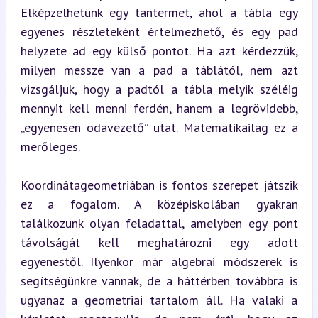
Elképzelhetünk egy tantermet, ahol a tábla egy 
egyenes részleteként értelmezhető, és egy pad 
helyzete ad egy külső pontot. Ha azt kérdezzük, 
milyen messze van a pad a táblától, nem azt 
vizsgáljuk, hogy a padtól a tábla melyik széléig 
mennyit kell menni ferdén, hanem a legrövidebb, 
„egyenesen odavezető” utat. Matematikailag ez a 
merőleges.
Koordinátageometriában is fontos szerepet játszik 
ez a fogalom. A középiskolában gyakran 
találkozunk olyan feladattal, amelyben egy pont 
távolságát kell meghatározni egy adott 
egyenestől. Ilyenkor már algebrai módszerek is 
segítségünkre vannak, de a háttérben továbbra is 
ugyanaz a geometriai tartalom áll. Ha valaki a 