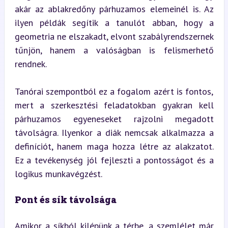
akár az ablakredőny párhuzamos elemeinél is. Az 
ilyen példák segítik a tanulót abban, hogy a 
geometria ne elszakadt, elvont szabályrendszernek 
tűnjön, hanem a valóságban is felismerhető 
rendnek.
Tanórai szempontból ez a fogalom azért is fontos, 
mert a szerkesztési feladatokban gyakran kell 
párhuzamos egyeneseket rajzolni megadott 
távolságra. Ilyenkor a diák nemcsak alkalmazza a 
definíciót, hanem maga hozza létre az alakzatot. 
Ez a tevékenység jól fejleszti a pontosságot és a 
logikus munkavégzést.
Pont és sík távolsága
Amikor a síkból kilépünk a térbe, a szemlélet már 