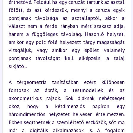
érthetővé. Például ha egy ceruzát tartunk az asztal 
fölött, és azt kérdezzük, mennyi a ceruza egyik 
pontjának távolsága az asztallaptól, akkor a 
választ nem a ferde irányban mért szakasz adja, 
hanem a függőleges távolság. Hasonló helyzet, 
amikor egy polc fölé helyezett tárgy magasságát 
vizsgáljuk, vagy amikor egy épület valamely 
pontjának távolságát kell elképzelni a talaj 
síkjától.
A térgeometria tanításában ezért különösen 
fontosak az ábrák, a testmodellek és az 
axonometrikus rajzok. Sok diáknak nehézséget 
okoz, hogy a kétdimenziós papíron egy 
háromdimenziós helyzetet helyesen értelmezzen. 
Ebben segíthetnek a szemléltető eszközök, sőt ma 
már a digitális alkalmazások is. A fogalom 