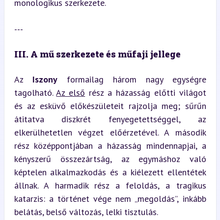
monologikus szerkezete.
---
III. A mű szerkezete és műfaji jellege
Az 
Iszony
 formailag három nagy egységre 
tagolható. 
Az első
 rész a házasság előtti világot 
és az esküvő előkészületeit rajzolja meg; sűrűn 
átitatva diszkrét fenyegetettséggel, az 
elkerülhetetlen végzet előérzetével. A második 
rész középpontjában a házasság mindennapjai, a 
kényszerű összezártság, az egymáshoz való 
képtelen alkalmazkodás és a kiélezett ellentétek 
állnak. A harmadik rész a feloldás, a tragikus 
katarzis: a történet vége nem „megoldás”, inkább 
belátás, belső változás, lelki tisztulás.