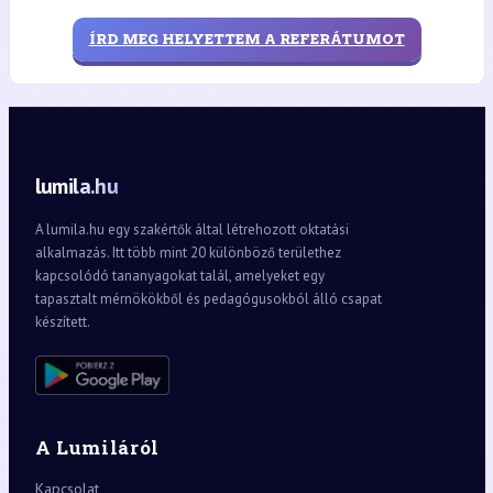
ÍRD MEG HELYETTEM A REFERÁTUMOT
lumila.hu
A lumila.hu egy szakértők által létrehozott oktatási
alkalmazás. Itt több mint 20 különböző területhez
kapcsolódó tananyagokat talál, amelyeket egy
tapasztalt mérnökökből és pedagógusokból álló csapat
készített.
A Lumiláról
Kapcsolat