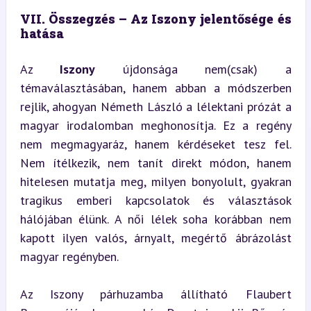
VII. Összegzés – Az Iszony jelentősége és 
hatása
Az 
Iszony
 újdonsága nem(csak) a 
témaválasztásában, hanem abban a módszerben 
rejlik, ahogyan Németh László a lélektani prózát a 
magyar irodalomban meghonosítja. Ez a regény 
nem megmagyaráz, hanem kérdéseket tesz fel. 
Nem ítélkezik, nem tanít direkt módon, hanem 
hitelesen mutatja meg, milyen bonyolult, gyakran 
tragikus emberi kapcsolatok és választások 
hálójában élünk. A női lélek soha korábban nem 
kapott ilyen valós, árnyalt, megértő ábrázolást 
magyar regényben.
Az Iszony párhuzamba állítható Flaubert 