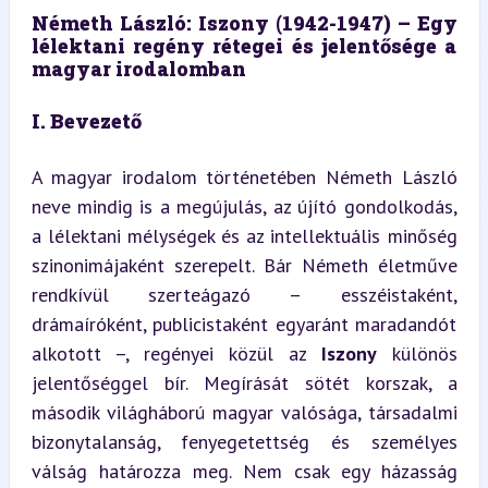
Németh László: Iszony (1942-1947) – Egy 
lélektani regény rétegei és jelentősége a 
magyar irodalomban
I. Bevezető
A magyar irodalom történetében Németh László 
neve mindig is a megújulás, az újító gondolkodás, 
a lélektani mélységek és az intellektuális minőség 
szinonimájaként szerepelt. Bár Németh életműve 
rendkívül szerteágazó – esszéistaként, 
drámaíróként, publicistaként egyaránt maradandót 
alkotott –, regényei közül az 
Iszony
 különös 
jelentőséggel bír. Megírását sötét korszak, a 
második világháború magyar valósága, társadalmi 
bizonytalanság, fenyegetettség és személyes 
válság határozza meg. Nem csak egy házasság 