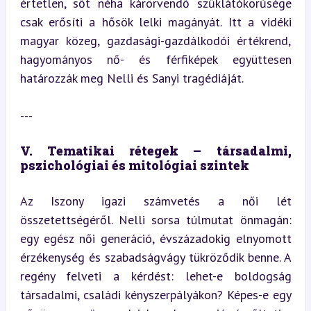
értetlen, sőt néha kárörvendő szűklátókörűsége 
csak erősíti a hősök lelki magányát. Itt a vidéki 
magyar közeg, gazdasági-gazdálkodói értékrend, 
hagyományos nő- és férfiképek együttesen 
határozzák meg Nelli és Sanyi tragédiáját.
---
V. Tematikai rétegek – társadalmi, 
pszichológiai és mitológiai szintek
Az Iszony igazi számvetés a női lét 
összetettségéről. Nelli sorsa túlmutat önmagán: 
egy egész női generáció, évszázadokig elnyomott 
érzékenység és szabadságvágy tükröződik benne. A 
regény felveti a kérdést: lehet-e boldogság 
társadalmi, családi kényszerpályákon? Képes-e egy 