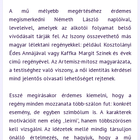
A mű mélyebb megértéséhez érdemes 
megismerkedni Németh László naplóival, 
leveleivel, amelyek az alkotói folyamat belső 
vívódásait tárják fel. Az Iszony összevethető más 
magyar lélektani regényekkel: például Kosztolányi 
Édes Annájával vagy Kaffka Margit Színek és évek 
című regényével. Az Artemisz-mítosz magyarázata, 
a testiséghez való viszony, a női identitás kérdései 
mind jelentős olvasati lehetőséget rejtenek.
Esszé megírásakor érdemes kiemelni, hogy a 
regény minden mozzanata több-szálon fut: konkrét 
esemény, de egyben szimbólum is. A karakterek 
motivációit nem elég „leírni”, hanem többszörösen 
kell vizsgálni. Az idézetek mellé mindig társuljon 
önálló értelmezés, ne hagyjuk, hogy a mű 