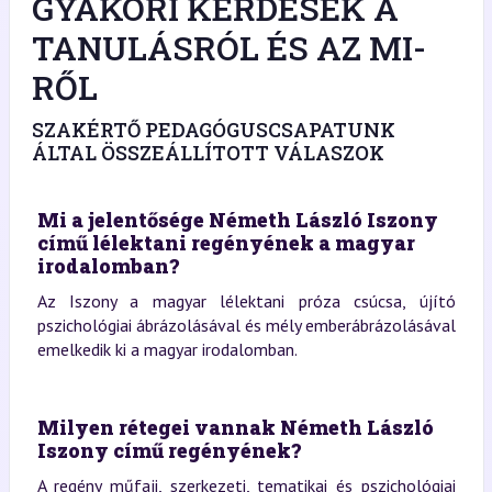
GYAKORI KÉRDÉSEK A
TANULÁSRÓL ÉS AZ MI-
RŐL
SZAKÉRTŐ PEDAGÓGUSCSAPATUNK
ÁLTAL ÖSSZEÁLLÍTOTT VÁLASZOK
Mi a jelentősége Németh László Iszony
című lélektani regényének a magyar
irodalomban?
Az Iszony a magyar lélektani próza csúcsa, újító
pszichológiai ábrázolásával és mély emberábrázolásával
emelkedik ki a magyar irodalomban.
Milyen rétegei vannak Németh László
Iszony című regényének?
A regény műfaji, szerkezeti, tematikai és pszichológiai