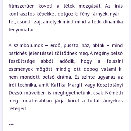
filmszerűen követi a lélek mozgását. Az írás 
kontrasztos képekkel dolgozik: fény–árnyék, nyár–
tél, csönd–zaj, amelyek mind-mind a lelki dinamika 
lenyomatai.
A szimbólumok – erdő, puszta, ház, ablak – mind 
pszichés jelentéssel töltődnek meg. A regény belső 
feszültsége abból adódik, hogy a felszíni 
események mögött mindig ott dobog valami ki 
nem mondott belső dráma. Ez szinte ugyanaz az 
írói technika, amit Kaffka Margit vagy Kosztolányi 
Dezső műveiben is megfigyelhetünk, csak Németh 
még tudatosabban járja körül a tudat árnyékos 
rétegeit.
---