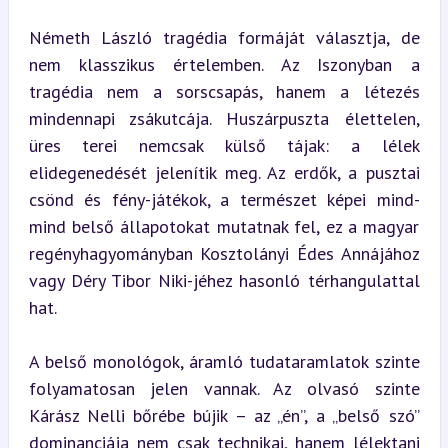
Németh László tragédia formáját választja, de 
nem klasszikus értelemben. Az Iszonyban a 
tragédia nem a sorscsapás, hanem a létezés 
mindennapi zsákutcája. Huszárpuszta élettelen, 
üres terei nemcsak külső tájak: a lélek 
elidegenedését jelenítik meg. Az erdők, a pusztai 
csönd és fény-játékok, a természet képei mind-
mind belső állapotokat mutatnak fel, ez a magyar 
regényhagyományban Kosztolányi Édes Annájához 
vagy Déry Tibor Niki-jéhez hasonló térhangulattal 
hat.
A belső monológok, áramló tudataramlatok szinte 
folyamatosan jelen vannak. Az olvasó szinte 
Kárász Nelli bőrébe bújik – az „én”, a „belső szó” 
dominanciája nem csak technikai, hanem lélektani 