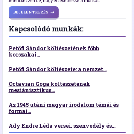
Jelentkezzen be, hogy értékelhesse a munkát.
BEJELENTKEZÉS
Kapcsolódó munkák:
Petőfi Sándor költészetének főbb
korszakai...
Petőfi Sándor költészete: a nemzet...
Octavian Goga költészetének
mesiánisztikus...
Az 1945 utáni magyar irodalom témái és
formai...
Ady Endre Léda versei: szenvedély és...