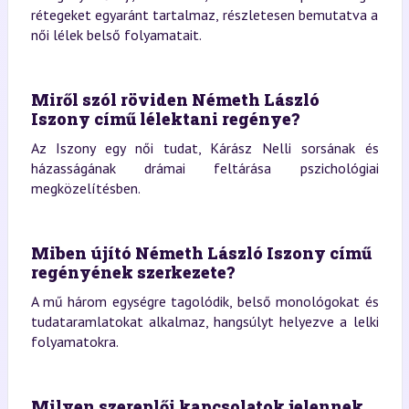
rétegeket egyaránt tartalmaz, részletesen bemutatva a
női lélek belső folyamatait.
Miről szól röviden Németh László
Iszony című lélektani regénye?
Az Iszony egy női tudat, Kárász Nelli sorsának és
házasságának drámai feltárása pszichológiai
megközelítésben.
Miben újító Németh László Iszony című
regényének szerkezete?
A mű három egységre tagolódik, belső monológokat és
tudataramlatokat alkalmaz, hangsúlyt helyezve a lelki
folyamatokra.
Milyen szereplői kapcsolatok jelennek