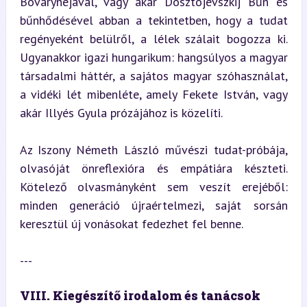
Bovarynéjával, vagy akár Dosztojevszkij Bűn és 
bűnhődésével abban a tekintetben, hogy a tudat 
regényeként belülről, a lélek szálait bogozza ki. 
Ugyanakkor igazi hungarikum: hangsúlyos a magyar 
társadalmi háttér, a sajátos magyar szóhasználat, 
a vidéki lét mibenléte, amely Fekete István, vagy 
akár Illyés Gyula prózájához is közelíti.
Az Iszony Németh László művészi tudat-próbája, 
olvasóját önreflexióra és empátiára készteti. 
Kötelező olvasmányként sem veszít erejéből: 
minden generáció újraértelmezi, saját sorsán 
keresztül új vonásokat fedezhet fel benne.
---
VIII. Kiegészítő irodalom és tanácsok