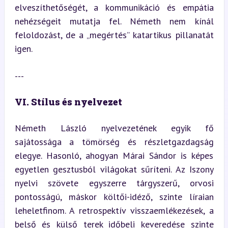
elveszíthetőségét, a kommunikáció és empátia 
nehézségeit mutatja fel. Németh nem kínál 
feloldozást, de a „megértés” katartikus pillanatát 
igen.
---
VI. Stílus és nyelvezet
Németh László nyelvezetének egyik fő 
sajátossága a tömörség és részletgazdagság 
elegye. Hasonló, ahogyan Márai Sándor is képes 
egyetlen gesztusból világokat sűríteni. Az Iszony 
nyelvi szövete egyszerre tárgyszerű, orvosi 
pontosságú, máskor költői-idéző, szinte líraian 
leheletfinom. A retrospektív visszaemlékezések, a 
belső és külső terek időbeli keveredése szinte 