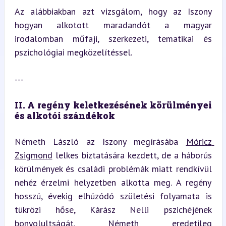
Az alábbiakban azt vizsgálom, hogy az Iszony 
hogyan alkotott maradandót a magyar 
irodalomban műfaji, szerkezeti, tematikai és 
pszichológiai megközelítéssel.
---
II. A regény keletkezésének körülményei 
és alkotói szándékok
Németh László az Iszony megírásába 
Móricz 
Zsigmond
 lelkes biztatására kezdett, de a háborús 
körülmények és családi problémák miatt rendkívül 
nehéz érzelmi helyzetben alkotta meg. A regény 
hosszú, évekig elhúzódó születési folyamata is 
tükrözi hőse, Kárász Nelli pszichéjének 
bonyolultságát. Németh eredetileg 