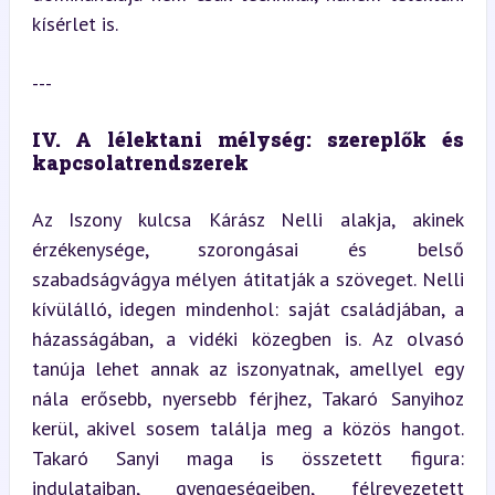
kísérlet is.
---
IV. A lélektani mélység: szereplők és 
kapcsolatrendszerek
Az Iszony kulcsa Kárász Nelli alakja, akinek 
érzékenysége, szorongásai és belső 
szabadságvágya mélyen átitatják a szöveget. Nelli 
kívülálló, idegen mindenhol: saját családjában, a 
házasságában, a vidéki közegben is. Az olvasó 
tanúja lehet annak az iszonyatnak, amellyel egy 
nála erősebb, nyersebb férjhez, Takaró Sanyihoz 
kerül, akivel sosem találja meg a közös hangot. 
Takaró Sanyi maga is összetett figura: 
indulataiban, gyengeségeiben, félrevezetett 