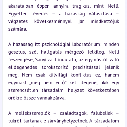
akarataiban éppen annyira tragikus, mint Nelli. 
Egyetlen tévedés – a házasság választása – 
végzetes következménnyel jár mindkettőjük 
számára.
A házasság itt pszichológiai laboratórium: minden 
gesztus, szó, hallgatás mérgező lelkileg. Nelli 
feszengése, Sanyi zárt indulata, az egymástól való 
elidegenedés torokszorító precizitással jelenik 
meg. Nem csak külvilági konfliktus ez, hanem 
egymást „meg nem értő” két idegené, akik egy 
szerencsétlen társadalmi helyzet következtében 
örökre össze vannak zárva.
A mellékszereplők – családtagok, falubeliek – 
tükröt tartanak e zárványhelyzetnek. A társadalom 