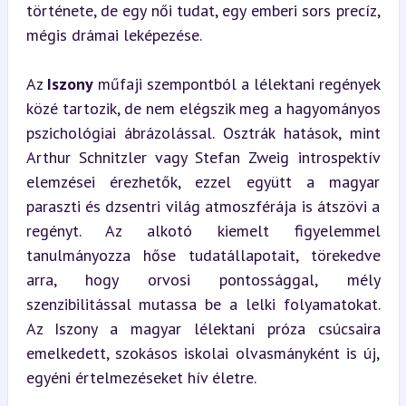
története, de egy női tudat, egy emberi sors precíz, 
mégis drámai leképezése.
Az 
Iszony
 műfaji szempontból a lélektani regények 
közé tartozik, de nem elégszik meg a hagyományos 
pszichológiai ábrázolással. Osztrák hatások, mint 
Arthur Schnitzler vagy Stefan Zweig introspektív 
elemzései érezhetők, ezzel együtt a magyar 
paraszti és dzsentri világ atmoszférája is átszövi a 
regényt. Az alkotó kiemelt figyelemmel 
tanulmányozza hőse tudatállapotait, törekedve 
arra, hogy orvosi pontossággal, mély 
szenzibilitással mutassa be a lelki folyamatokat. 
Az Iszony a magyar lélektani próza csúcsaira 
emelkedett, szokásos iskolai olvasmányként is új, 
egyéni értelmezéseket hív életre.