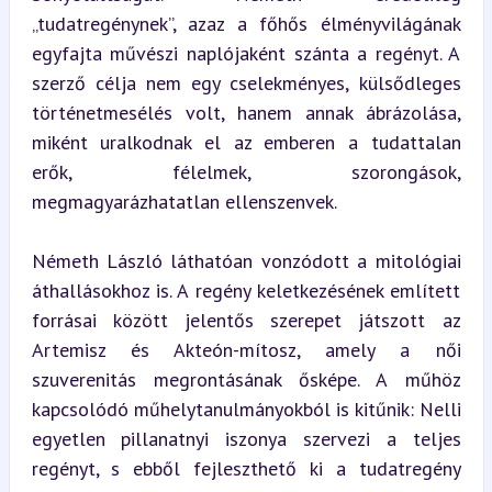
„tudatregénynek”, azaz a főhős élményvilágának 
egyfajta művészi naplójaként szánta a regényt. A 
szerző célja nem egy cselekményes, külsődleges 
történetmesélés volt, hanem annak ábrázolása, 
miként uralkodnak el az emberen a tudattalan 
erők, félelmek, szorongások, 
megmagyarázhatatlan ellenszenvek.
Németh László láthatóan vonzódott a mitológiai 
áthallásokhoz is. A regény keletkezésének említett 
forrásai között jelentős szerepet játszott az 
Artemisz és Akteón-mítosz, amely a női 
szuverenitás megrontásának ősképe. A műhöz 
kapcsolódó műhelytanulmányokból is kitűnik: Nelli 
egyetlen pillanatnyi iszonya szervezi a teljes 
regényt, s ebből fejleszthető ki a tudatregény 