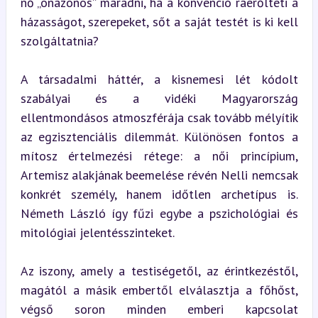
nő „önazonos” maradni, ha a konvenció ráerőlteti a 
házasságot, szerepeket, sőt a saját testét is ki kell 
szolgáltatnia?
A társadalmi háttér, a kisnemesi lét kódolt 
szabályai és a vidéki Magyarország 
ellentmondásos atmoszférája csak tovább mélyítik 
az egzisztenciális dilemmát. Különösen fontos a 
mítosz értelmezési rétege: a női princípium, 
Artemisz alakjának beemelése révén Nelli nemcsak 
konkrét személy, hanem időtlen archetípus is. 
Németh László így fűzi egybe a pszichológiai és 
mitológiai jelentésszinteket.
Az iszony, amely a testiségetől, az érintkezéstől, 
magától a másik embertől elválasztja a főhőst, 
végső soron minden emberi kapcsolat 