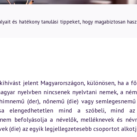
ait és hatékony tanulási tippeket, hogy magabiztosan hasz
ihívást jelent Magyarországon, különösen, ha a fő
agyar nyelvben nincsenek nyelvtani nemek, a ném
hímnemű (der), nőnemű (die) vagy semlegesnemű (
sa elengedhetetlen mind a szóbeli, mind az í
nem befolyásolja a névelők, melléknevek és név
ek (die) az egyik legjellegzetesebb csoportot alkotj