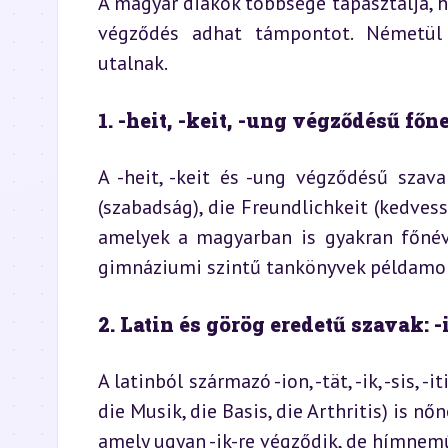
A magyar diákok többsége tapasztalja, h
végződés adhat támpontot. Németül 
utalnak.
1. -heit, -keit, -ung végződésű fő
A -heit, -keit és -ung végződésű szava
(szabadság), die Freundlichkeit (kedvess
amelyek a magyarban is gyakran főnév
gimnáziumi szintű tankönyvek példamon
2. Latin és görög eredetű szavak: -ion
A latinból származó -ion, -tät, -ik, -sis, 
die Musik, die Basis, die Arthritis) is nő
amely ugyan -ik-re végződik, de hímnem