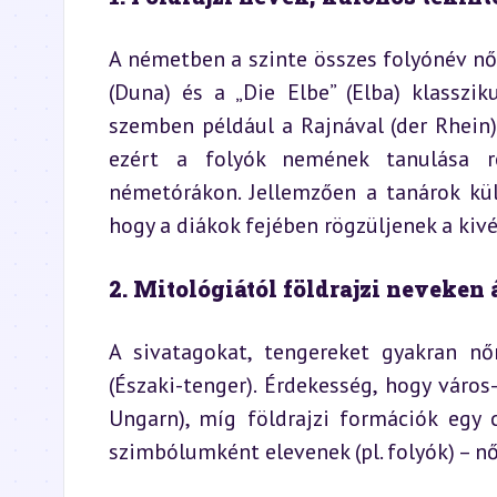
A németben a szinte összes folyónév nő
(Duna) és a „Die Elbe” (Elba) klasszik
szemben például a Rajnával (der Rhein
ezért a folyók nemének tanulása re
németórákon. Jellemzően a tanárok kül
hogy a diákok fejében rögzüljenek a kivé
2. Mitológiától földrajzi neveken
A sivatagokat, tengereket gyakran nő
(Északi-tenger). Érdekesség, hogy váro
Ungarn), míg földrajzi formációk egy 
szimbólumként elevenek (pl. folyók) – 