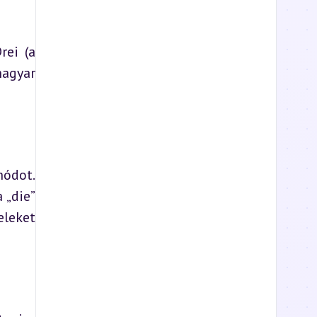
ei (a 
agyar 
ódot. 
„die” 
leket 