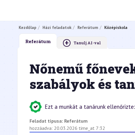
Kezdőlap
Házi feladatok
Referátum
Középiskola
+
Referátum
Tanulj AI-val
Nőnemű főnevek
szabályok és tan
Ezt a munkát a tanárunk ellenőrizte
Feladat típusa:
Referátum
hozzáadva: 20.03.2026 time_at 7:32