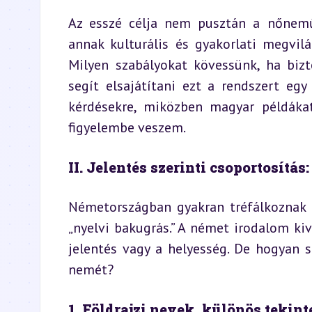
Az esszé célja nem pusztán a nőnemű
annak kulturális és gyakorlati megvil
Milyen szabályokat kövessünk, ha biz
segít elsajátítani ezt a rendszert eg
kérdésekre, miközben magyar példákat,
figyelembe veszem.
II. Jelentés szerinti csoportosítá
Németországban gyakran tréfálkoznak a
„nyelvi bakugrás.” A német irodalom kiv
jelentés vagy a helyesség. De hogyan s
nemét?
1. Földrajzi nevek, különös tekint