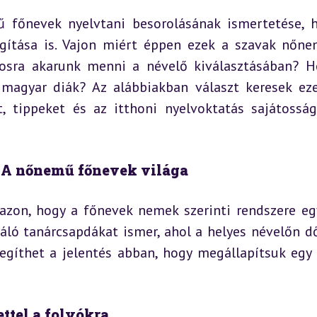
 főnevek nyelvtani besorolásának ismertetése, 
ágítása is. Vajon miért éppen ezek a szavak nőne
tosra akarunk menni a névelő kiválasztásában? H
y magyar diák? Az alábbiakban választ keresek eze
 tippeket és az itthoni nyelvoktatás sajátossága
s: A nőnemű főnevek világa
zon, hogy a főnevek nemek szerinti rendszere egy
áló tanárcsapdákat ismer, ahol a helyes névelőn dől
egíthet a jelentés abban, hogy megállapítsuk egy 
ettel a folyókra