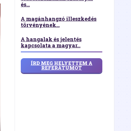
és...
A magánhangzó illeszkedés
törvényének...
A hangalak és jelentés
kapcsolata a magyar...
ÍRD MEG HELYETTEM A
REFERÁTUMOT