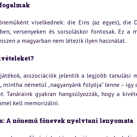
 fogalmak
eműként viselkednek: die Eins (az egyes), die Dr
en, versenyeken és sorsoláskor fontosak. Ez a m
iszen a magyarban nem létezik ilyen használat.
ivételeket?
átékok, asszociációk jelentik a legjobb tanulási m
 mintha németül „nagyanyánk folyója” lenne – így a 
t. Tanáraink gyakran hangsúlyozzák, hogy a kivéte
emmel kell memorizálni.
ítás: A nőnemű főnevek nyelvtani lenyomata