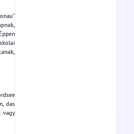
onau” 
pnak, 
Éppen 
olai 
anak, 
rdsee 
, das 
 vagy 