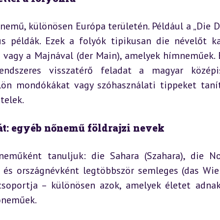
nemű, különösen Európa területén. Például a „Die D
us példák. Ezek a folyók tipikusan die névelőt ka
) vagy a Majnával (der Main), amelyek hímneműek. 
ndszeres visszatérő feladat a magyar középisk
ön mondókákat vagy szóhasználati tippeket tanít
telek.
 át: egyéb nőnemű földrajzi nevek
neműként tanuljuk: die Sahara (Szahara), die No
s- és országnévként legtöbbször semleges (das Wien
csoportja – különösen azok, amelyek életet adnak
nőneműek.