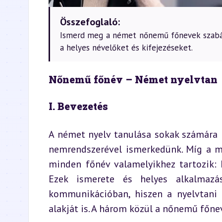
Összefoglaló:
Ismerd meg a német nőnemű főnevek szabály
a helyes névelőket és kifejezéseket.
Nőnemű főnév – Német nyelvtan
I. Bevezetés
A német nyelv tanulása sokak számára k
nemrendszerével ismerkedünk. Míg a m
minden főnév valamelyikhez tartozik: 
Ezek ismerete és helyes alkalmazá
kommunikációban, hiszen a nyelvtani 
alakját is. A három közül a nőnemű főnev