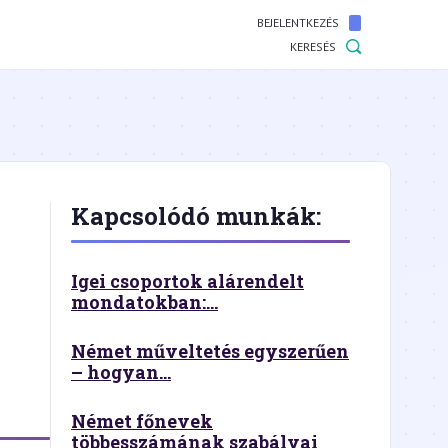
BEJELENTKEZÉS
KERESÉS
Kapcsolódó munkák:
Igei csoportok alárendelt
mondatokban:...
Német műveltetés egyszerűen
– hogyan...
Német főnevek
többesszámának szabályai