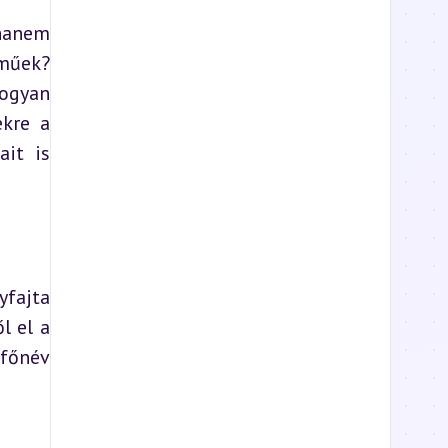
hanem 
műek? 
ogyan 
kre a 
it is 
fajta 
 el a 
főnév 