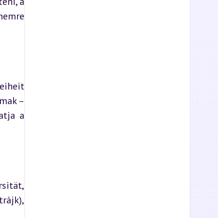
ni, a 
emre 
iheit 
mak – 
tja a 
sität, 
rájk), 