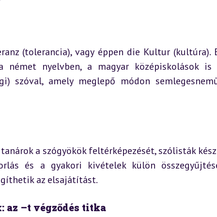
ranz (tolerancia), vagy éppen die Kultur (kultúra). E
a német nyelvben, a magyar középiskolások is 
ségi) szóval, amely meglepő módon semlegesnemű
nárok a szógyökök feltérképezését, szólisták készí
korlás és a gyakori kivételek külön összegyűjtése
íthetik az elsajátítást.
: az –t végződés titka