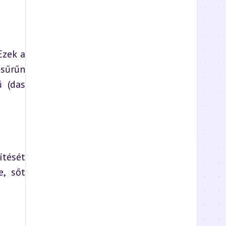
zek a 
sűrűn 
 (das 
tését 
, sőt 