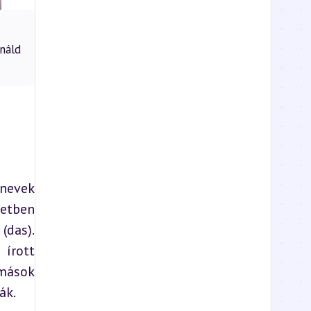
náld
nevek 
etben 
das). 
rott 
mások 
ák.