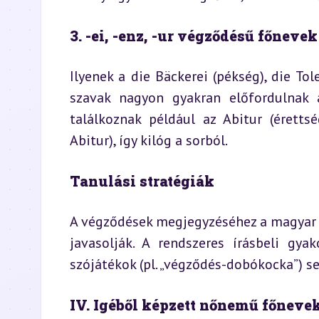
3. -ei, -enz, -ur végződésű főnevek
Ilyenek a die Bäckerei (pékség), die Tole
szavak nagyon gyakran előfordulnak 
találkoznak például az Abitur (érett
Abitur), így kilóg a sorból.
Tanulási stratégiák
A végződések megjegyzéséhez a magyar ta
javasolják. A rendszeres írásbeli gya
szójátékok (pl. „végződés-dobókocka”) seg
IV. Igéből képzett nőnemű főnevek