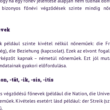
ogy ha egy főnév jelentése alapján nem tudnak dönte
bizonyos főnévi végződések szinte mindig nőn
nevek
k például szinte kivétel nélkül nőneműek: die Fre
ég), die Beziehung (kapcsolat). Ezek az elvont fogal
képzőt kapnak – németül nőneműek. Ezt jól muta
datainak gyakori előfordulása.
, -tät, -ik, -sis, -itis
-itis végződésű főnevek (például die Nation, die Univer
neműek. Kivételes esetért lásd például: der Streik (szt
ű.