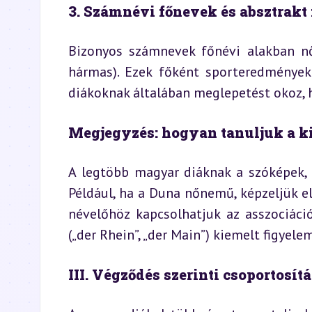
3. Számnévi főnevek és absztrakt
Bizonyos számnevek főnévi alakban nőn
hármas). Ezek főként sporteredményekb
diákoknak általában meglepetést okoz, h
Megjegyzés: hogyan tanuljuk a k
A legtöbb magyar diáknak a szóképek, j
Például, ha a Duna nőnemű, képzeljük el,
névelőhöz kapcsolhatjuk az asszociáció
(„der Rhein”, „der Main”) kiemelt figyel
III. Végződés szerinti csoportos