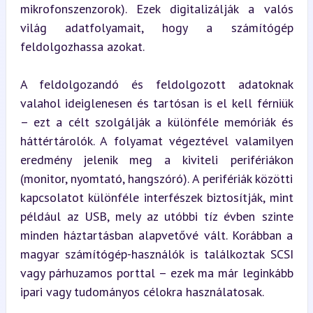
mikrofonszenzorok). Ezek digitalizálják a valós 
világ adatfolyamait, hogy a számítógép 
feldolgozhassa azokat.
A feldolgozandó és feldolgozott adatoknak 
valahol ideiglenesen és tartósan is el kell férniük 
– ezt a célt szolgálják a különféle memóriák és 
háttértárolók. A folyamat végeztével valamilyen 
eredmény jelenik meg a kiviteli perifériákon 
(monitor, nyomtató, hangszóró). A perifériák közötti 
kapcsolatot különféle interfészek biztosítják, mint 
például az USB, mely az utóbbi tíz évben szinte 
minden háztartásban alapvetővé vált. Korábban a 
magyar számítógép-használók is találkoztak SCSI 
vagy párhuzamos porttal – ezek ma már leginkább 
ipari vagy tudományos célokra használatosak.