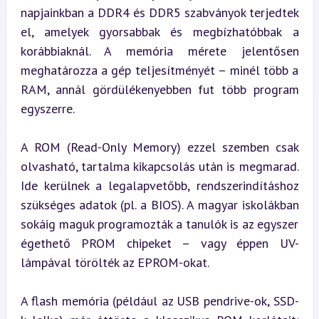
napjainkban a DDR4 és DDR5 szabványok terjedtek 
el, amelyek gyorsabbak és megbízhatóbbak a 
korábbiaknál. A memória mérete jelentősen 
meghatározza a gép teljesítményét – minél több a 
RAM, annál gördülékenyebben fut több program 
egyszerre.
A ROM (Read-Only Memory) ezzel szemben csak 
olvasható, tartalma kikapcsolás után is megmarad. 
Ide kerülnek a legalapvetőbb, rendszerindításhoz 
szükséges adatok (pl. a BIOS). A magyar iskolákban 
sokáig maguk programozták a tanulók is az egyszer 
égethető PROM chipeket – vagy éppen UV-
lámpával törölték az EPROM-okat.
A flash memória (például az USB pendrive-ok, SSD-