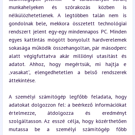
munkahelyeken és szórakozás közben is 
nélkülözhetetlenek. A legtöbben talán nem is 
gondolnak bele, mekkora összetett technológiai 
rendszert jelent egy-egy mindennapos PC. Minden 
egyes kattintás mögött bonyolult hardverelemek 
sokasága működik összehangoltan, pár másodperc 
alatt végigfuttatva akár milliónyi utasítást és 
adatot. Ahhoz, hogy megértsük, mi hajtja e 
„vasakat”, elengedhetetlen a belső rendszerek 
áttekintése.
A személyi számítógép legfőbb feladata, hogy 
adatokat dolgozzon fel: a beérkező információkat 
értelmezze, átdolgozza és eredményt 
szolgáltasson. Az esszé célja, hogy közérthetően 
mutassa be a személyi számítógép főbb 