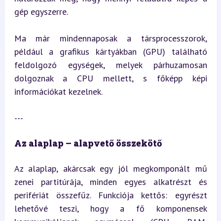
gép egyszerre.
Ma már mindennaposak a társprocesszorok, 
például a grafikus kártyákban (GPU) található 
feldolgozó egységek, melyek párhuzamosan 
dolgoznak a CPU mellett, s főképp képi 
információkat kezelnek.
---
Az alaplap – alapvető összekötő
Az alaplap, akárcsak egy jól megkomponált mű 
zenei partitúrája, minden egyes alkatrészt és 
perifériát összefűz. Funkciója kettős: egyrészt 
lehetővé teszi, hogy a fő komponensek 