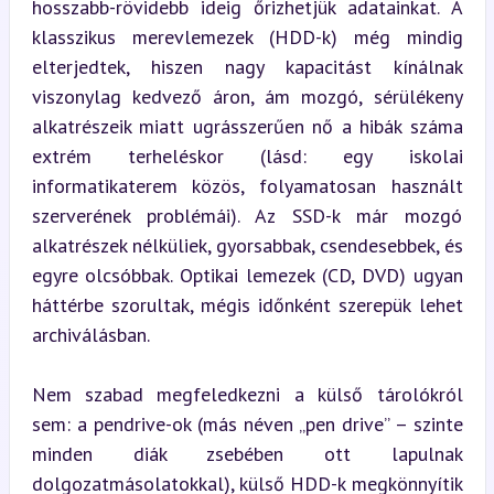
hosszabb-rövidebb ideig őrizhetjük adatainkat. A 
klasszikus merevlemezek (HDD-k) még mindig 
elterjedtek, hiszen nagy kapacitást kínálnak 
viszonylag kedvező áron, ám mozgó, sérülékeny 
alkatrészeik miatt ugrásszerűen nő a hibák száma 
extrém terheléskor (lásd: egy iskolai 
informatikaterem közös, folyamatosan használt 
szerverének problémái). Az SSD-k már mozgó 
alkatrészek nélküliek, gyorsabbak, csendesebbek, és 
egyre olcsóbbak. Optikai lemezek (CD, DVD) ugyan 
háttérbe szorultak, mégis időnként szerepük lehet 
archiválásban.
Nem szabad megfeledkezni a külső tárolókról 
sem: a pendrive-ok (más néven „pen drive” – szinte 
minden diák zsebében ott lapulnak 
dolgozatmásolatokkal), külső HDD-k megkönnyítik 