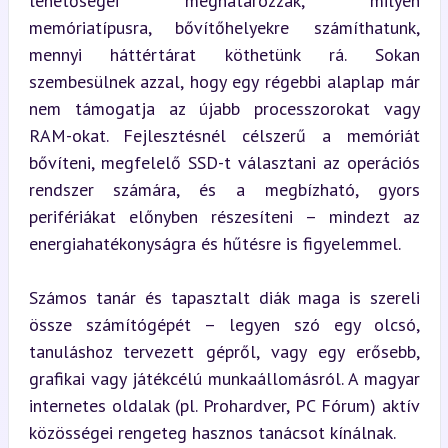
lehetőségei meghatározzák, milyen 
memóriatípusra, bővítőhelyekre számíthatunk, 
mennyi háttértárat köthetünk rá. Sokan 
szembesülnek azzal, hogy egy régebbi alaplap már 
nem támogatja az újabb processzorokat vagy 
RAM-okat. Fejlesztésnél célszerű a memóriát 
bővíteni, megfelelő SSD-t választani az operációs 
rendszer számára, és a megbízható, gyors 
perifériákat előnyben részesíteni – mindezt az 
energiahatékonyságra és hűtésre is figyelemmel.
Számos tanár és tapasztalt diák maga is szereli 
össze számítógépét – legyen szó egy olcsó, 
tanuláshoz tervezett gépről, vagy egy erősebb, 
grafikai vagy játékcélú munkaállomásról. A magyar 
internetes oldalak (pl. Prohardver, PC Fórum) aktív 
közösségei rengeteg hasznos tanácsot kínálnak.