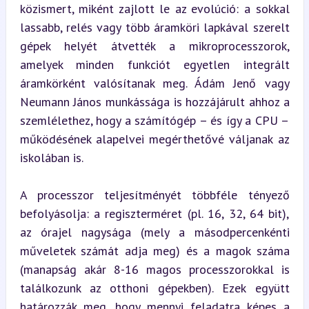
közismert, miként zajlott le az evolúció: a sokkal 
lassabb, relés vagy több áramköri lapkával szerelt 
gépek helyét átvették a mikroprocesszorok, 
amelyek minden funkciót egyetlen integrált 
áramkörként valósítanak meg. Ádám Jenő vagy 
Neumann János munkássága is hozzájárult ahhoz a 
szemlélethez, hogy a számítógép – és így a CPU – 
működésének alapelvei megérthetővé váljanak az 
iskolában is.
A processzor teljesítményét többféle tényező 
befolyásolja: a regiszterméret (pl. 16, 32, 64 bit), 
az órajel nagysága (mely a másodpercenkénti 
műveletek számát adja meg) és a magok száma 
(manapság akár 8-16 magos processzorokkal is 
találkozunk az otthoni gépekben). Ezek együtt 
határozzák meg, hogy mennyi feladatra képes a 