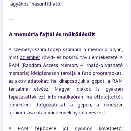
„agyához” hasonlítható.
---
A memória fajtái és működésük
A személyi számítógép számára a memória olyan, 
mint 
az ember
 rövid- és hosszú távú emlékezete. A 
RAM (Random Access Memory – írható-olvasható 
memória) ideiglenesen tárolja a futó programokat, 
az aktív adatokat: ha kikapcsoljuk a gépet, a RAM 
tartalma elvész. Magyar diákok is gyakran 
tapasztalták ezt informatikaórán: ha elfelejtették 
elmenteni dolgozatukat a gépen, a rendszer 
újraindítása után mindennek nyoma veszett…
A RAM fejlődése jól nyomon követhető: 