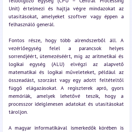
feldolgozó egység (CPU – Central Processing 
Unit) értelmezi és hajtja végre mindazokat az 
utasításokat, amelyeket szoftver vagy éppen a 
felhasználó generál.
Fontos része, hogy több alrendszerből áll. A 
vezérlőegység felel a parancsok helyes 
sorrendjéért, ütemezéséért, míg az aritmetikai és 
logikai egység (ALU) elvégzi az alapvető 
matematikai és logikai műveleteket, például az 
összeadást, szorzást vagy egy adott feltételtől 
függő elágazásokat. A regiszterek apró, gyors 
memóriák, amelyek lehetővé teszik, hogy a 
processzor ideiglenesen adatokat és utasításokat 
tároljon.
A magyar informatikával ismerkedők körében is 