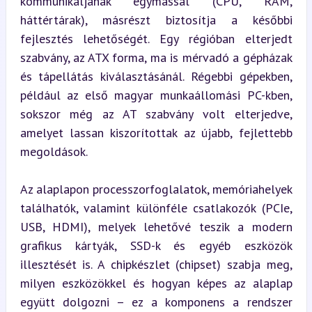
kommunikáljanak egymással (CPU, RAM, 
háttértárak), másrészt biztosítja a későbbi 
fejlesztés lehetőségét. Egy régióban elterjedt 
szabvány, az ATX forma, ma is mérvadó a gépházak 
és tápellátás kiválasztásánál. Régebbi gépekben, 
például az első magyar munkaállomási PC-kben, 
sokszor még az AT szabvány volt elterjedve, 
amelyet lassan kiszorítottak az újabb, fejlettebb 
megoldások.
Az alaplapon processzorfoglalatok, memóriahelyek 
találhatók, valamint különféle csatlakozók (PCIe, 
USB, HDMI), melyek lehetővé teszik a modern 
grafikus kártyák, SSD-k és egyéb eszközök 
illesztését is. A chipkészlet (chipset) szabja meg, 
milyen eszközökkel és hogyan képes az alaplap 
együtt dolgozni – ez a komponens a rendszer 