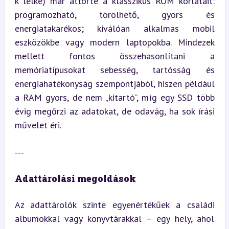
k lelke) már áttörte a klasszikus ROM korlátait: 
programozható, törölhető, gyors és 
energiatakarékos; kiválóan alkalmas mobil 
eszközökbe vagy modern laptopokba. Mindezek 
mellett fontos összehasonlítani a 
memóriatípusokat sebesség, tartósság és 
energiahatékonyság szempontjából, hiszen például 
a RAM gyors, de nem „kitartó”, míg egy SSD több 
évig megőrzi az adatokat, de odavág, ha sok írási 
művelet éri.
---
Adattárolási megoldások
Az adattárolók szinte egyenértékűek a családi 
albumokkal vagy könyvtárakkal – egy hely, ahol 