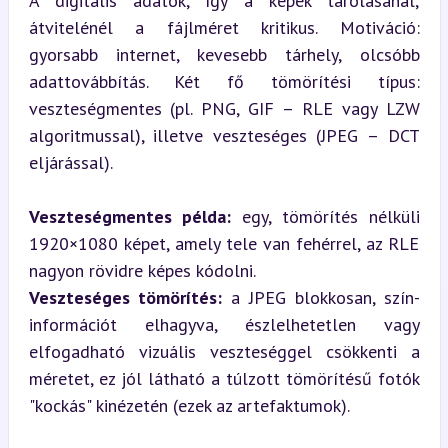
A digitális adatok, így a képek tárolásánál, 
átvitelénél a fájlméret kritikus. Motiváció: 
gyorsabb internet, kevesebb tárhely, olcsóbb 
adattovábbítás. Két fő tömörítési típus: 
veszteségmentes (pl. PNG, GIF – RLE vagy LZW 
algoritmussal), illetve veszteséges (JPEG – DCT 
eljárással).
Veszteségmentes példa:
 egy, tömörítés nélküli 
1920×1080 képet, amely tele van fehérrel, az RLE 
Veszteséges tömörítés:
 a JPEG blokkosan, szín-
információt elhagyva, észlelhetetlen vagy 
elfogadható vizuális veszteséggel csökkenti a 
méretet, ez jól látható a túlzott tömörítésű fotók 
"kockás" kinézetén (ezek az artefaktumok).