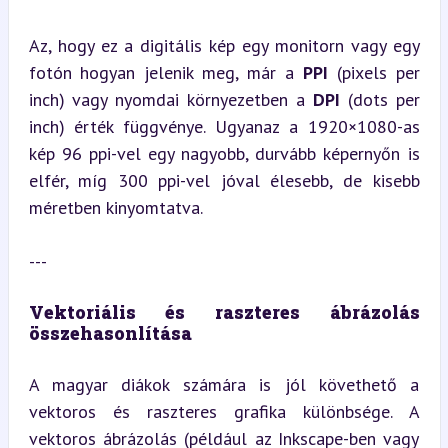
á
Az, hogy ez a digitális kép egy monitorn vagy egy 
fotón hogyan jelenik meg, már a 
PPI
 (pixels per 
inch) vagy nyomdai környezetben a 
DPI
 (dots per 
inch) érték függvénye. Ugyanaz a 1920×1080-as 
kép 96 ppi-vel egy nagyobb, durvább képernyőn is 
elfér, míg 300 ppi-vel jóval élesebb, de kisebb 
méretben kinyomtatva.
---
Vektoriális és raszteres ábrázolás 
összehasonlítása
A magyar diákok számára is jól követhető a 
vektoros és raszteres grafika különbsége. A 
vektoros ábrázolás (például az Inkscape-ben vagy 