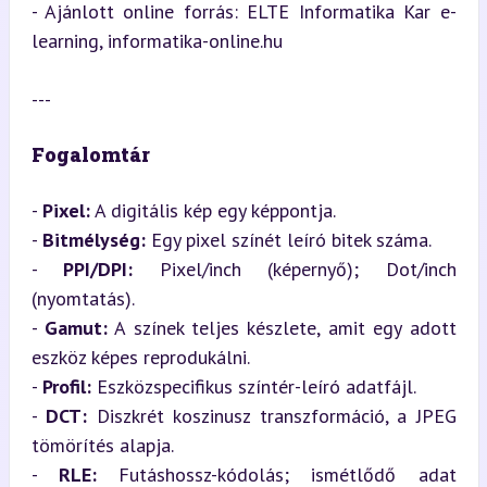
- Ajánlott online forrás: ELTE Informatika Kar e-
learning, informatika-online.hu
---
Fogalomtár
- 
Pixel:
 A digitális kép egy képpontja.

- 
Bitmélység:
 Egy pixel színét leíró bitek száma.

- 
PPI/DPI:
 Pixel/inch (képernyő); Dot/inch 
(nyomtatás).

- 
Gamut:
 A színek teljes készlete, amit egy adott 
eszköz képes reprodukálni.

- 
Profil:
 Eszközspecifikus színtér-leíró adatfájl.

- 
DCT:
 Diszkrét koszinusz transzformáció, a JPEG 
tömörítés alapja.

- 
RLE:
 Futáshossz-kódolás; ismétlődő adat 