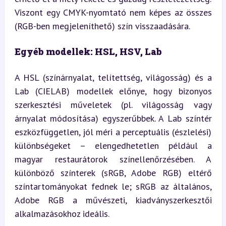
Viszont egy CMYK-nyomtató nem képes az összes 
(RGB-ben megjeleníthető) szín visszaadására.
Egyéb modellek: HSL, HSV, Lab
A HSL (színárnyalat, telítettség, világosság) és a 
Lab (CIELAB) modellek előnye, hogy bizonyos 
szerkesztési műveletek (pl. világosság vagy 
árnyalat módosítása) egyszerűbbek. A Lab színtér 
eszközfüggetlen, jól méri a perceptuális (észlelési) 
különbségeket – elengedhetetlen például a 
magyar restaurátorok színellenőrzésében. A 
különböző színterek (sRGB, Adobe RGB) eltérő 
színtartományokat fednek le; sRGB az általános, 
Adobe RGB a művészeti, kiadványszerkesztői 
alkalmazásokhoz ideális.