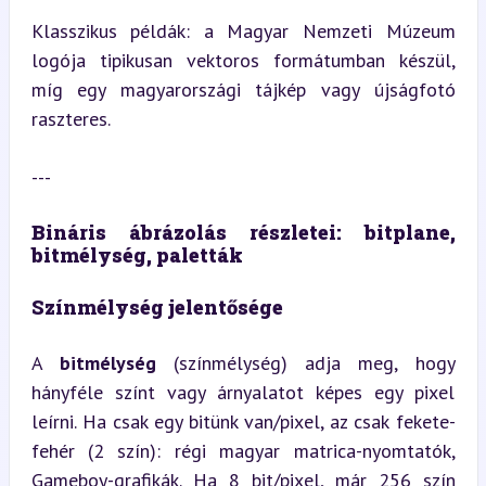
Klasszikus példák: a Magyar Nemzeti Múzeum 
logója tipikusan vektoros formátumban készül, 
míg egy magyarországi tájkép vagy újságfotó 
raszteres.
---
Bináris ábrázolás részletei: bitplane, 
bitmélység, paletták
Színmélység jelentősége
A 
bitmélység
 (színmélység) adja meg, hogy 
hányféle színt vagy árnyalatot képes egy pixel 
leírni. Ha csak egy bitünk van/pixel, az csak fekete-
fehér (2 szín): régi magyar matrica-nyomtatók, 
Gameboy-grafikák. Ha 8 bit/pixel, már 256 szín 