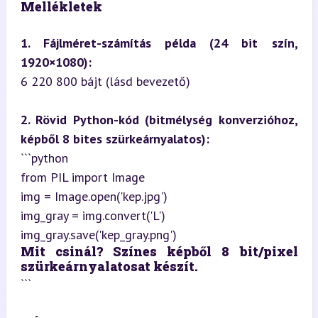
Mellékletek
1. Fájlméret-számítás példa (24 bit szín, 
1920×1080):
6 220 800 bájt (lásd bevezető)
2. Rövid Python-kód (bitmélység konverzióhoz, 
képből 8 bites szürkeárnyalatos):
```python

from PIL import Image

img = Image.open('kep.jpg')

img_gray = img.convert('L')

Mit csinál? Színes képből 8 bit/pixel 
szürkeárnyalatosat készít.
```