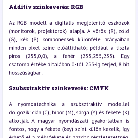
Additív színkeverés: RGB
Az RGB modell a digitális megjelenítő eszközök 
(monitorok, projektorok) alapja. A vörös (R), zöld 
(G), kék (B) komponensek különféle arányaiban 
minden pixel színe előállítható; például a tiszta 
piros (255,0,0), a fehér (255,255,255). Egy 
csatorna értéke általában 0-tól 255-ig terjed, 8 bit 
hosszúságban.
Szubsztraktív színkeverés: CMYK
A nyomdatechnika a szubsztraktív modellel 
dolgozik: cián (C), bíbor (M), sárga (Y) és fekete (K) 
alkotják. A magyar nyomdászati gyakorlatban is 
fontos, hogy a fekete (key) színt külön kezelik, így 
érhető el a mély fekete és gazdag részletezettség. 