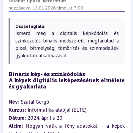
Feladat típusa:
Referátum
hozzáadva: 18.01.2026 time_at 7:00
Összefoglaló:
Ismerd meg a digitális képkódolás és
színkezelés bináris módszereit; megtanulod a
pixel, bitmélység, tömörítés és színmodellek
gyakorlati alkalmazását.
Bináris kép- és színkódolás  
A képek digitális leképezésének elmélete 
és gyakorlata
Név:
Kurzus:
Dátum:
Alcím:
 Hogyan válik a fény adatokká – a képek 