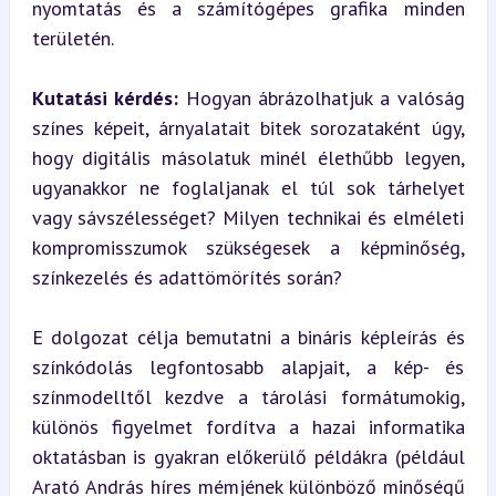
nyomtatás és a számítógépes grafika minden 
területén.
Kutatási kérdés:
 Hogyan ábrázolhatjuk a valóság 
színes képeit, árnyalatait bitek sorozataként úgy, 
hogy digitális másolatuk minél élethűbb legyen, 
ugyanakkor ne foglaljanak el túl sok tárhelyet 
vagy sávszélességet? Milyen technikai és elméleti 
kompromisszumok szükségesek a képminőség, 
színkezelés és adattömörítés során?
E dolgozat célja bemutatni a bináris képleírás és 
színkódolás legfontosabb alapjait, a kép- és 
színmodelltől kezdve a tárolási formátumokig, 
különös figyelmet fordítva a hazai informatika 
oktatásban is gyakran előkerülő példákra (például 
Arató András híres mémjének különböző minőségű 