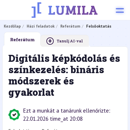
Kezdőlap
Házi feladatok
Referátum
Felsőoktatás
+
Referátum
Tanulj AI-val
Digitális képkódolás és
színkezelés: bináris
módszerek és
gyakorlat
Ezt a munkát a tanárunk ellenőrizte:
22.01.2026 time_at 20:08