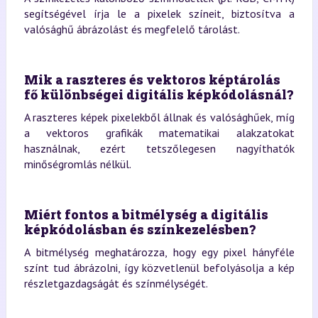
segítségével írja le a pixelek színeit, biztosítva a
valósághű ábrázolást és megfelelő tárolást.
Mik a raszteres és vektoros képtárolás
fő különbségei digitális képkódolásnál?
A raszteres képek pixelekből állnak és valósághűek, míg
a vektoros grafikák matematikai alakzatokat
használnak, ezért tetszőlegesen nagyíthatók
minőségromlás nélkül.
Miért fontos a bitmélység a digitális
képkódolásban és színkezelésben?
A bitmélység meghatározza, hogy egy pixel hányféle
színt tud ábrázolni, így közvetlenül befolyásolja a kép
részletgazdagságát és színmélységét.