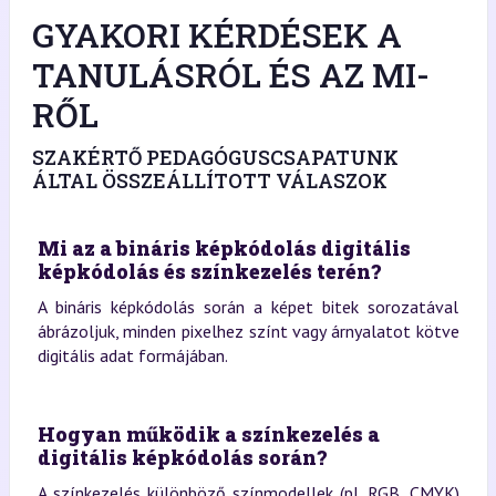
GYAKORI KÉRDÉSEK A
TANULÁSRÓL ÉS AZ MI-
RŐL
SZAKÉRTŐ PEDAGÓGUSCSAPATUNK
ÁLTAL ÖSSZEÁLLÍTOTT VÁLASZOK
Mi az a bináris képkódolás digitális
képkódolás és színkezelés terén?
A bináris képkódolás során a képet bitek sorozatával
ábrázoljuk, minden pixelhez színt vagy árnyalatot kötve
digitális adat formájában.
Hogyan működik a színkezelés a
digitális képkódolás során?
A színkezelés különböző színmodellek (pl. RGB, CMYK)