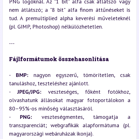
PNG logóknál. Az "1 bit" alfa csak átlátszó vagy 
nem átlátszó; a "8 bit" alfa finom áttűnéseket is 
tud. A premultiplied alpha keverési műveleteknél 
(pl. GIMP, Photoshop) nélkülözhetetlen.
---
Fájlformátumok összehasonlítása
- 
BMP:
 nagyon egyszerű, tömörítetlen, csak 
tanuláshoz, teszteléshez ajánlott.

- 
JPEG/JPG:
 veszteséges, főként fotókhoz, 
olvashatunk állásokat magyar fotoportálokon a 
80–95%-os minőség választásáról.

- 
PNG:
 veszteségmentes, támogatja a 
transzparenciát; webgrafikák alapformátuma (pl. 
magyarországi webáruházak ikonja).
