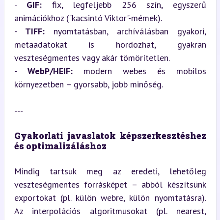
- 
GIF:
 fix, legfeljebb 256 szín, egyszerű 
animációkhoz ("kacsintó Viktor"-mémek).

- 
TIFF:
 nyomtatásban, archíválásban gyakori, 
metaadatokat is hordozhat, gyakran 
veszteségmentes vagy akár tömörítetlen.

- 
WebP/HEIF:
 modern webes és mobilos 
környezetben – gyorsabb, jobb minőség.
---
Gyakorlati javaslatok képszerkesztéshez 
és optimalizáláshoz
Mindig tartsuk meg az eredeti, lehetőleg 
veszteségmentes forrásképet – abból készítsünk 
exportokat (pl. külön webre, külön nyomtatásra). 
Az interpolációs algoritmusokat (pl. nearest, 