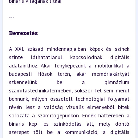
bináris világának titkai
---
Bevezetés
A XXI. század mindennapjaiban képek és színek 
szinte láthatatlanul kapcsolódnak digitális 
adatainkhoz. Akár fényképezünk a mobilunkkal a 
budapesti Hősök terén, akár memóriakártyát 
szkennelünk be a gimnázium 
számítástechnikatermében, sokszor fel sem merül 
bennünk, milyen összetett technológiai folyamat 
révén lesz a valóság vizuális élményéből bitek 
sorozata a számítógépünkön. Ennek hátterében a 
bináris kép- és színkódolás áll, mely döntő 
szerepet tölt be a kommunikáció, a digitális 