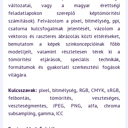
változatai, vagy a magyar érettségi 
feladatlapokon szereplő képtömörítési 
számítások). Felvázolom a pixel, bitmélység, ppi, 
csatorna kulcsfogalmak jelentését, vázolom a 
vektoros és raszteres ábrázolás közti eltéréseket, 
bemutatom a képek színkoncepcióinak főbb 
modelljeit, valamint részletesen térek ki a 
tömörítési eljárások, speciális technikák, 
formátumok és gyakorlati szerkesztési fogások 
világára.
Kulcsszavak:
 pixel, bitmélység, RGB, CMYK, sRGB, 
felbontás, tömörítés, veszteséges, 
veszteségmentes, JPEG, PNG, alfa, chroma 
subsampling, gamma, ICC