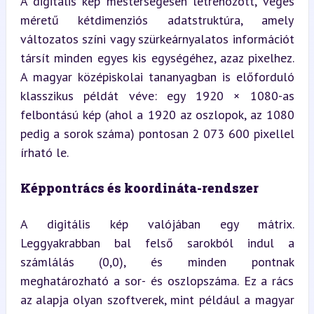
A digitális kép mesterségesen létrehozott, véges 
méretű kétdimenziós adatstruktúra, amely 
változatos színi vagy szürkeárnyalatos információt 
társít minden egyes kis egységéhez, azaz pixelhez. 
A magyar középiskolai tananyagban is előforduló 
klasszikus példát véve: egy 1920 × 1080-as 
felbontású kép (ahol a 1920 az oszlopok, az 1080 
pedig a sorok száma) pontosan 2 073 600 pixellel 
írható le.
Képpontrács és koordináta-rendszer
A digitális kép valójában egy mátrix. 
Leggyakrabban bal felső sarokból indul a 
számlálás (0,0), és minden pontnak 
meghatározható a sor- és oszlopszáma. Ez a rács 
az alapja olyan szoftverek, mint például a magyar 