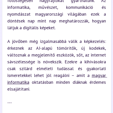
fölöslegesen nagyfájlokat gyárthatunk. Az 
informatika, művészet, kommunikáció és 
nyomdászat magyarországi világában ezek a 
döntések nap mint nap meghatározzák, hogyan 
látjuk a digitális képeket.
A jövőben még izgalmasabbá válik a képkezelés: 
érkeznek az AI-alapú tömörítők, új kodekek, 
változnak a megjelenítő eszközök, sőt, az internet 
sávszélessége is növekszik. Ezekre a kihívásokra 
csak szilárd elméleti tudással és gyakorlati 
ismeretekkel lehet jól reagálni – amit a 
magyar 
informatika
 oktatásban minden diáknak érdemes 
elsajátítani.
---