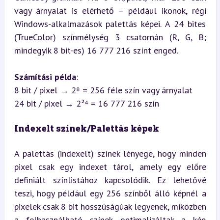
vagy árnyalat is elérhető – például ikonok, régi 
Windows-alkalmazások palettás képei. A 24 bites 
(TrueColor) színmélység 3 csatornán (R, G, B; 
mindegyik 8 bit-es) 16 777 216 színt enged.
Számítási példa
:  

8 bit / pixel → 2⁸ = 256 féle szín vagy árnyalat  

24 bit / pixel → 2²⁴ = 16 777 216 szín
Indexelt színek/Palettás képek
A palettás (indexelt) színek lényege, hogy minden 
pixel csak egy indexet tárol, amely egy előre 
definiált színlistához kapcsolódik. Ez lehetővé 
teszi, hogy például egy 256 színből álló képnél a 
pixelek csak 8 bit hosszúságúak legyenek, miközben 
a felhasználható színek optimalizáltak a kép 