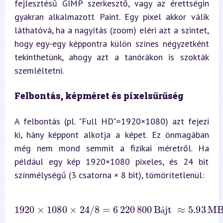
fejlesztésű GIMP szerkesztő, vagy az érettségin 
gyakran alkalmazott Paint. Egy pixel akkor válik 
láthatóvá, ha a nagyítás (zoom) eléri azt a szintet, 
hogy egy-egy képpontra külön színes négyzetként 
tekinthetünk, ahogy azt a tanórákon is szokták 
szemléltetni.
Felbontás, képméret és pixelsűrűség
A felbontás (pl. "Full HD"=1920×1080) azt fejezi 
ki, hány képpont alkotja a képet. Ez önmagában 
még nem mond semmit a fizikai méretről. Ha 
például egy kép 1920×1080 pixeles, és 24 bit 
színmélységű (3 csatorna × 8 bit), tömörítetlenül:
1920
×
1080
×
24
/
8
=
6
220
800
Bájt
≈
5.93
MB
á