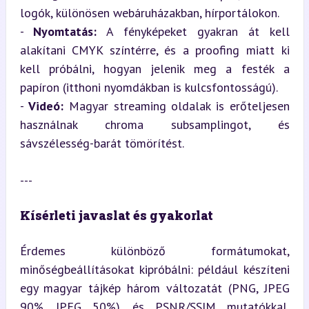
logók, különösen webáruházakban, hírportálokon.

- 
Nyomtatás:
 A fényképeket gyakran át kell 
alakítani CMYK színtérre, és a proofing miatt ki 
kell próbálni, hogyan jelenik meg a festék a 
papíron (itthoni nyomdákban is kulcsfontosságú).

- 
Videó:
 Magyar streaming oldalak is erőteljesen 
használnak chroma subsamplingot, és 
sávszélesség-barát tömörítést.
---
Kísérleti javaslat és gyakorlat
Érdemes különböző formátumokat, 
minőségbeállításokat kipróbálni: például készíteni 
egy magyar tájkép három változatát (PNG, JPEG 
90%, JPEG 50%), és PSNR/SSIM mutatókkal, 