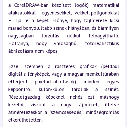
a CorelDRAW-ban készített logók) matematikai 
alakzatokkal – egyenesekkel, ívekkel, poligonokkal 
– írja le a képet. Előnye, hogy fájlmérete kicsi 
marad bonyolultabb színek hiányában, és bármilyen 
nagyságban torzulás nélkül felnagyítható. 
Hátránya, hogy valósághű, fotórealisztikus 
ábrázolásra nem képes.
Ezzel szemben a raszteres grafikák (például 
digitális fényképek, vagy a magyar mémkultúrában 
elterjedt pixelart-alkotások) minden egyes 
képpontról külön-külön tárolják a színét. 
Részletgazdag képeknél nehéz ezt máshogy 
kezelni, viszont a nagy fájlméret, illetve 
átméretezéskor a "szemcsésedés", minőségromlás 
elkerülhetetlen.