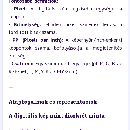
Fontosabb definíciók:
- 
Pixel:
 A digitális kép legkisebb egysége, a 
képpont.

- 
Bitmélység:
 Minden pixel színének leírására 
fordított bitek száma.

- 
PPI (Pixels per Inch):
 A képernyőn/inch-enkénti 
képpontok száma, befolyásolja a megjelenítés 
élességét.

- 
Csatorna:
 Egy színmodell egysége (pl. R, G, B az 
RGB-nél; C, M, Y, K a CMYK-nál).
---
Alapfogalmak és reprezentációk
A digitális kép mint diszkrét minta