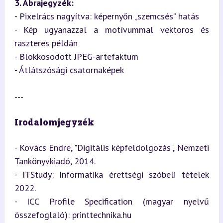
3. Ábrajegyzék:
- Pixelrács nagyítva: képernyőn „szemcsés” hatás

- Kép ugyanazzal a motívummal vektoros és 
raszteres példán

- Blokkosodott JPEG-artefaktum

- Átlátszósági csatornaképek
---
Irodalomjegyzék
- Kovács Endre, "Digitális képfeldolgozás", Nemzeti 
Tankönyvkiadó, 2014.

- ITStudy: Informatika érettségi szóbeli tételek 
2022.  

- ICC Profile Specification (magyar nyelvű 
összefoglaló): printtechnika.hu
