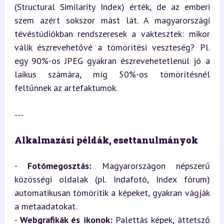
(Structural Similarity Index) érték, de az emberi 
szem azért sokszor mást lát. A magyarországi 
tévéstúdiókban rendszeresek a vaktesztek: mikor 
válik észrevehetővé a tömörítési veszteség? Pl. 
egy 90%-os JPEG gyakran észrevehetetlenül jó a 
laikus számára, míg 50%-os tömörítésnél 
feltűnnek az artefaktumok.
---
Alkalmazási példák, esettanulmányok
- 
Fotómegosztás:
 Magyarországon népszerű 
közösségi oldalak (pl. Indafotó, Index fórum) 
automatikusan tömörítik a képeket, gyakran vágják 
a metaadatokat.

- 
Webgrafikák és ikonok:
 Palettás képek, áttetsző 