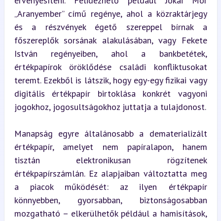
érvényesíteni. Felidézhető például Jókai Mór 
„Aranyember” című regénye, ahol a közraktárjegy 
és a részvények égető szereppel bírnak a 
főszereplők sorsának alakulásában, vagy Fekete 
István regényeiben, ahol a bankbetétek, 
értékpapírok öröklődése családi konfliktusokat 
teremt. Ezekből is látszik, hogy egy-egy fizikai vagy 
digitális értékpapír birtoklása konkrét vagyoni 
jogokhoz, jogosultságokhoz juttatja a tulajdonost.
Manapság egyre általánosabb a dematerializált 
értékpapír, amelyet nem papíralapon, hanem 
tisztán elektronikusan rögzítenek 
értékpapírszámlán. Ez alapjaiban változtatta meg 
a piacok működését: az ilyen értékpapír 
könnyebben, gyorsabban, biztonságosabban 
mozgatható – elkerülhetők például a hamisítások, 