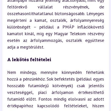
állampapír hozama jelenleg alacsonyabb, mint egy 
feltörekvő vállalat részvényének, de 
összehasonlíthatatlanul biztonságosabb. Lényeges 
megérteni a kamat, osztalék, árfolyamnyereség 
különbségét – például a PMÁP inflációkövető 
kamatot kínál, míg egy Magyar Telekom részvény 
esetén az árfolyammozgás, osztalék együttese 
adja a megtérülést.
A lekötés feltételei
Nem mindegy, mennyire könnyedén férhetünk 
hozzá a pénzünkhöz. Sok befektetés (például egyes 
hosszabb futamidejű kötvények) csak jelentős 
veszteséggel, piaci árfolyamon értékesíthető 
futamidő előtt. Fontos mindig elolvasni az adott 
értékpapírhoz kapcsolódó feltételeket, hiszen 