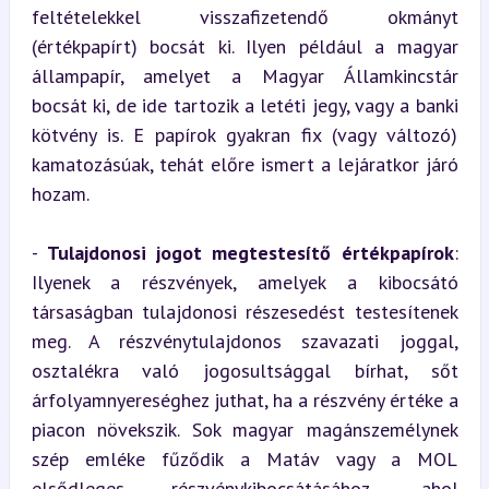
feltételekkel visszafizetendő okmányt 
(értékpapírt) bocsát ki. Ilyen például a magyar 
állampapír, amelyet a Magyar Államkincstár 
bocsát ki, de ide tartozik a letéti jegy, vagy a banki 
kötvény is. E papírok gyakran fix (vagy változó) 
kamatozásúak, tehát előre ismert a lejáratkor járó 
hozam.
- 
Tulajdonosi jogot megtestesítő értékpapírok
: 
Ilyenek a részvények, amelyek a kibocsátó 
társaságban tulajdonosi részesedést testesítenek 
meg. A részvénytulajdonos szavazati joggal, 
osztalékra való jogosultsággal bírhat, sőt 
árfolyamnyereséghez juthat, ha a részvény értéke a 
piacon növekszik. Sok magyar magánszemélynek 
szép emléke fűződik a Matáv vagy a MOL 
elsődleges részvénykibocsátásához, ahol 