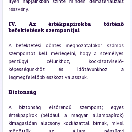
ilyen napjainkban szinte minden dematerializált 
részvény.
IV. Az értékpapírokba történő 
befektetések szempontjai
A befektetési döntés meghozatalakor számos 
szempontot kell mérlegelni, hogy a személyes 
pénzügyi célunkhoz, kockázatviselő-
képességünkhöz és időtávunkhoz a 
legmegfelelőbb eszközt válasszuk.
Biztonság
A biztonság elsőrendű szempont; egyes 
értékpapírok (például a magyar állampapírok) 
kimagaslóan alacsony kockázattal bírnak, mivel 
mögöttük az állam pénzügyi 