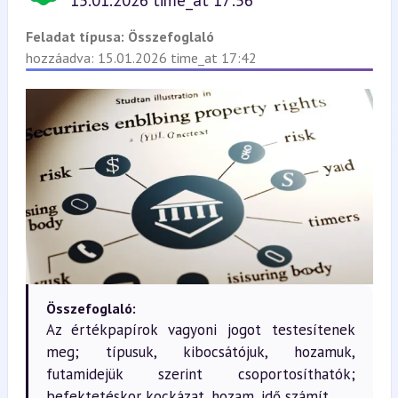
15.01.2026 time_at 17:56
Feladat típusa:
Összefoglaló
hozzáadva: 15.01.2026 time_at 17:42
Összefoglaló:
Az értékpapírok vagyoni jogot testesítenek
meg; típusuk, kibocsátójuk, hozamuk,
futamidejük szerint csoportosíthatók;
befektetéskor kockázat, hozam, idő számít.