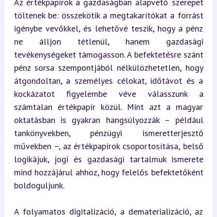
Az értékpapírok a gazdaságban alapvető szerepet 
töltenek be: összekötik a megtakarítókat a forrást 
igénybe vevőkkel, és lehetővé teszik, hogy a pénz 
ne álljon tétlenül, hanem gazdasági 
tevékenységeket támogasson. A befektetésre szánt 
pénz sorsa szempontjából nélkülözhetetlen, hogy 
átgondoltan, a személyes célokat, időtávot és a 
kockázatot figyelembe véve válasszunk a 
számtalan értékpapír közül. Mint azt a magyar 
oktatásban is gyakran hangsúlyozzák – például 
tankönyvekben, pénzügyi ismeretterjesztő 
művekben –, az értékpapírok csoportosítása, belső 
logikájuk, jogi és gazdasági tartalmuk ismerete 
mind hozzájárul ahhoz, hogy felelős befektetőként 
boldoguljunk.
A folyamatos digitalizáció, a dematerializáció, az 