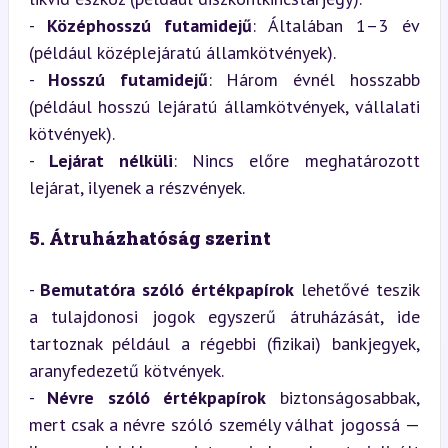
- 
Középhosszú futamidejű
: Általában 1–3 év 
(például középlejáratú államkötvények).

- 
Hosszú futamidejű
: Három évnél hosszabb 
(például hosszú lejáratú államkötvények, vállalati 
kötvények).

- 
Lejárat nélküli
: Nincs előre meghatározott 
lejárat, ilyenek a részvények.
5. Átruházhatóság szerint
- 
Bemutatóra szóló értékpapírok
 lehetővé teszik 
a tulajdonosi jogok egyszerű átruházását, ide 
tartoznak például a régebbi (fizikai) bankjegyek, 
aranyfedezetű kötvények.

- 
Névre szóló értékpapírok
 biztonságosabbak, 
mert csak a névre szóló személy válhat jogossá — 