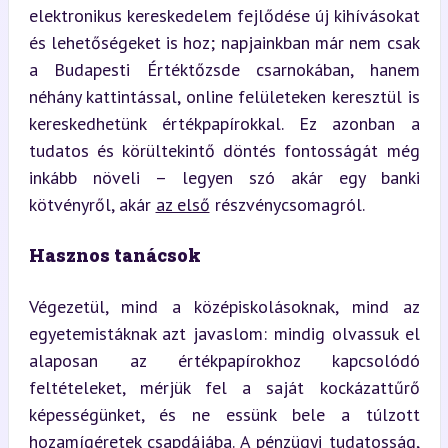
elektronikus kereskedelem fejlődése új kihívásokat 
és lehetőségeket is hoz; napjainkban már nem csak 
a Budapesti Értéktőzsde csarnokában, hanem 
néhány kattintással, online felületeken keresztül is 
kereskedhetünk értékpapírokkal. Ez azonban a 
tudatos és körültekintő döntés fontosságát még 
inkább növeli – legyen szó akár egy banki 
kötvényről, akár 
az első
 részvénycsomagról.
Hasznos tanácsok
Végezetül, mind a középiskolásoknak, mind az 
egyetemistáknak azt javaslom: mindig olvassuk el 
alaposan az értékpapírokhoz kapcsolódó 
feltételeket, mérjük fel a saját kockázattűrő 
képességünket, és ne essünk bele a túlzott 
hozamígéretek csapdájába. A pénzügyi tudatosság, 