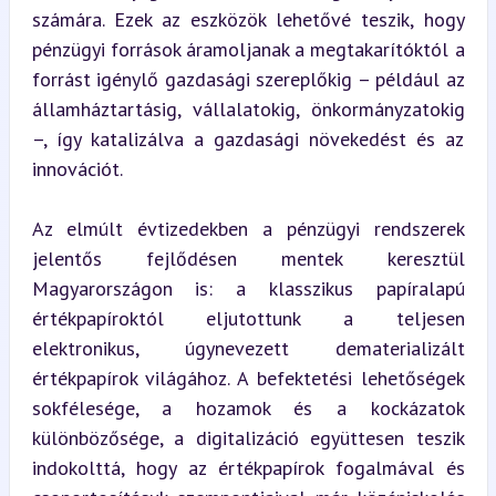
számára. Ezek az eszközök lehetővé teszik, hogy 
pénzügyi források áramoljanak a megtakarítóktól a 
forrást igénylő gazdasági szereplőkig – például az 
államháztartásig, vállalatokig, önkormányzatokig 
–, így katalizálva a gazdasági növekedést és az 
innovációt.
Az elmúlt évtizedekben a pénzügyi rendszerek 
jelentős fejlődésen mentek keresztül 
Magyarországon is: a klasszikus papíralapú 
értékpapíroktól eljutottunk a teljesen 
elektronikus, úgynevezett dematerializált 
értékpapírok világához. A befektetési lehetőségek 
sokfélesége, a hozamok és a kockázatok 
különbözősége, a digitalizáció együttesen teszik 
indokolttá, hogy az értékpapírok fogalmával és 