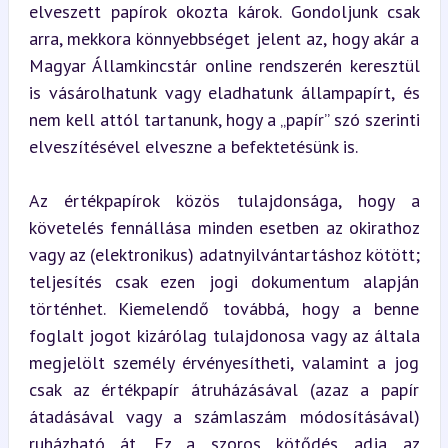
elveszett papírok okozta károk. Gondoljunk csak 
arra, mekkora könnyebbséget jelent az, hogy akár a 
Magyar Államkincstár online rendszerén keresztül 
is vásárolhatunk vagy eladhatunk állampapírt, és 
nem kell attól tartanunk, hogy a „papír” szó szerinti 
elveszítésével elveszne a befektetésünk is.
Az értékpapírok közös tulajdonsága, hogy a 
követelés fennállása minden esetben az okirathoz 
vagy az (elektronikus) adatnyilvántartáshoz kötött; 
teljesítés csak ezen jogi dokumentum alapján 
történhet. Kiemelendő továbbá, hogy a benne 
foglalt jogot kizárólag tulajdonosa vagy az általa 
megjelölt személy érvényesítheti, valamint a jog 
csak az értékpapír átruházásával (azaz a papír 
átadásával vagy a számlaszám módosításával) 
ruházható át. Ez a szoros kötődés adja az 