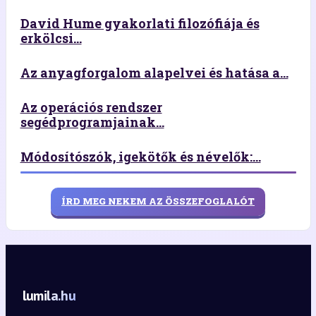
David Hume gyakorlati filozófiája és
erkölcsi...
Az anyagforgalom alapelvei és hatása a...
Az operációs rendszer
segédprogramjainak...
Módosítószók, igekötők és névelők:...
ÍRD MEG NEKEM AZ ÖSSZEFOGLALÓT
lumila.hu