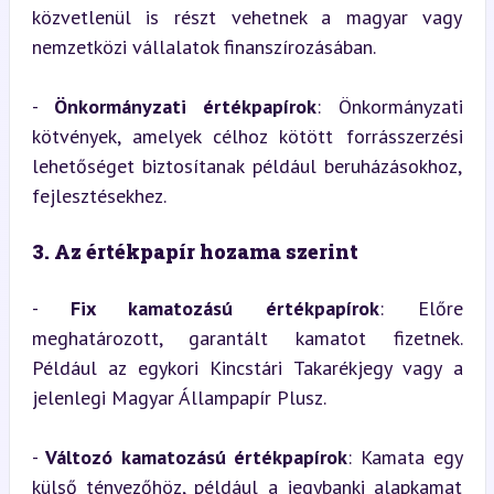
közvetlenül is részt vehetnek a magyar vagy 
nemzetközi vállalatok finanszírozásában.
- 
Önkormányzati értékpapírok
: Önkormányzati 
kötvények, amelyek célhoz kötött forrásszerzési 
lehetőséget biztosítanak például beruházásokhoz, 
fejlesztésekhez.
3. Az értékpapír hozama szerint
- 
Fix kamatozású értékpapírok
: Előre 
meghatározott, garantált kamatot fizetnek. 
Például az egykori Kincstári Takarékjegy vagy a 
jelenlegi Magyar Állampapír Plusz.
- 
Változó kamatozású értékpapírok
: Kamata egy 
külső tényezőhöz, például a jegybanki alapkamat 