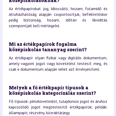
középiskolásoknak?
Az értékpapírokat jog, kibocsátó, hozam, futamidő és
átruházhatóság alapján csoportosítjuk, befektetéskor
pedig biztonság, hozam, időtáv és likviditás
szempontjait kell mérlegelni.
Mi az értékpapírok fogalma
középiskolás tananyag szerint?
Az értékpapír olyan fizikai vagy digitális dokumentum,
amely vagyoni jogot vagy követelést testesít meg, és
csak e dokumentum alapján lehet azt érvényesíteni.
Melyek a fő értékpapír típusok a
középiskolás kategorizálás szerint?
Fő típusok: pénzkövetelést, tulajdonosi jogot és áruhoz
kapcsolódó jogot megtestesítő értékpapírok; példák:
állampapír, részvény, közraktárjegy.