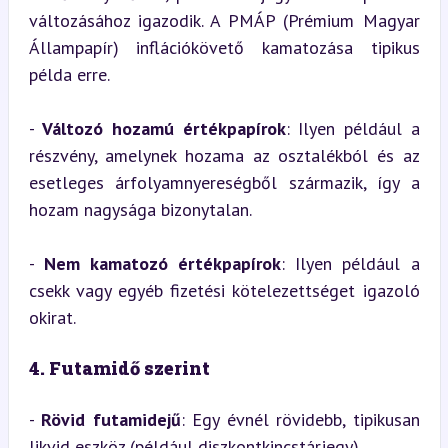
változásához igazodik. A PMÁP (Prémium Magyar 
Állampapír) inflációkövető kamatozása tipikus 
példa erre.
- 
Változó hozamú értékpapírok
: Ilyen például a 
részvény, amelynek hozama az osztalékból és az 
esetleges árfolyamnyereségből származik, így a 
hozam nagysága bizonytalan.
- 
Nem kamatozó értékpapírok
: Ilyen például a 
csekk vagy egyéb fizetési kötelezettséget igazoló 
okirat.
4. Futamidő szerint
- 
Rövid futamidejű
: Egy évnél rövidebb, tipikusan 
likvid eszköz (például diszkontkincstárjegy).
