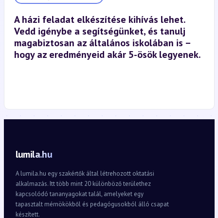
A házi feladat elkészítése kihívás lehet.
Vedd igénybe a segítségünket, és tanulj
magabiztosan az általános iskolában is –
hogy az eredményeid akár 5-ösök legyenek.
lumila.hu
A lumila.hu egy szakértők által létrehozott oktatási
alkalmazás. Itt több mint 20 különböző területhez
kapcsolódó tananyagokat talál, amelyeket egy
tapasztalt mérnökökből és pedagógusokból álló csapat
készített.