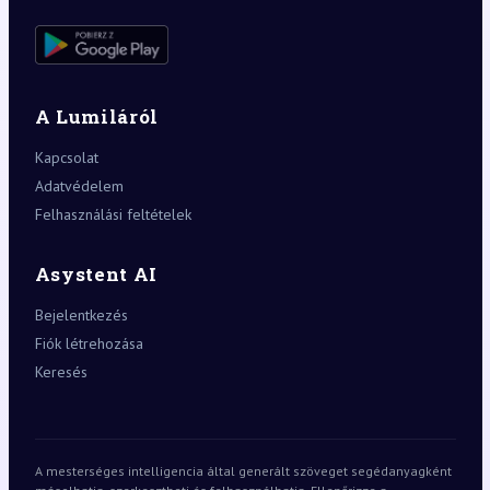
A Lumiláról
Kapcsolat
Adatvédelem
Felhasználási feltételek
Asystent AI
Bejelentkezés
Fiók létrehozása
Keresés
A mesterséges intelligencia által generált szöveget segédanyagként