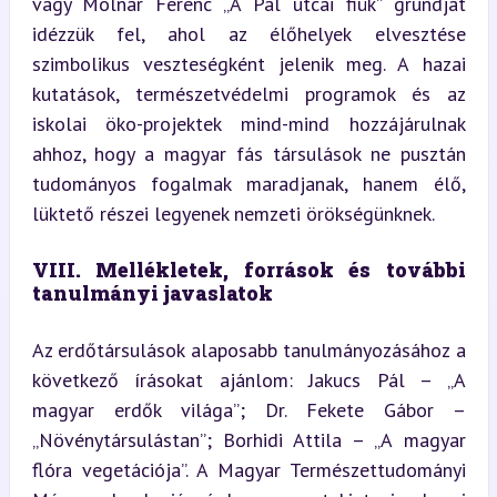
vagy Molnár Ferenc „A Pál utcai fiúk” grundját 
idézzük fel, ahol az élőhelyek elvesztése 
szimbolikus veszteségként jelenik meg. A hazai 
kutatások, természetvédelmi programok és az 
iskolai öko-projektek mind-mind hozzájárulnak 
ahhoz, hogy a magyar fás társulások ne pusztán 
tudományos fogalmak maradjanak, hanem élő, 
lüktető részei legyenek nemzeti örökségünknek.
VIII. Mellékletek, források és további 
tanulmányi javaslatok
Az erdőtársulások alaposabb tanulmányozásához a 
következő írásokat ajánlom: Jakucs Pál – „A 
magyar erdők világa”; Dr. Fekete Gábor – 
„Növénytársulástan”; Borhidi Attila – „A magyar 
flóra vegetációja”. A Magyar Természettudományi 