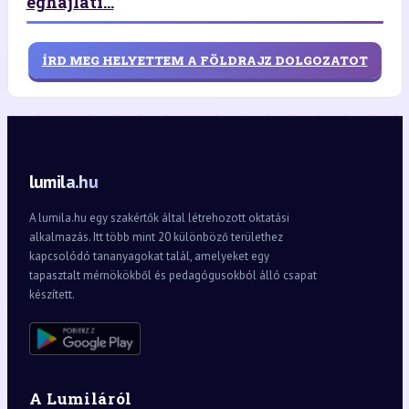
éghajlati...
ÍRD MEG HELYETTEM A FÖLDRAJZ DOLGOZATOT
lumila.hu
A lumila.hu egy szakértők által létrehozott oktatási
alkalmazás. Itt több mint 20 különböző területhez
kapcsolódó tananyagokat talál, amelyeket egy
tapasztalt mérnökökből és pedagógusokból álló csapat
készített.
A Lumiláról