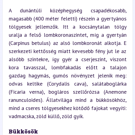
A dunántúli középhegység csapadékosabb, 
magasabb (400 méter feletti) részein a gyertyános 
tölgyesek jellemzők. Itt a kocsánytalan tölgy 
uralja a felső lombkoronaszintet, míg a gyertyán 
(Carpinus betulus) az alsó lombkoronát alkotja. E 
szerkezeti kettősség miatt kevesebb fény jut le az 
alsóbb szintekre, így gyér a cserjeszint, viszont 
kora tavasszal, lombfakadás előtt a talajon 
gazdag hagymás, gumós növényzet jelenik meg: 
odvas keltike (Corydalis cava), salátaboglárka 
(Ficaria verna), bogláros szellőrózsa (Anemone 
ranunculoides). Állatvilága mind a bükkösökhöz, 
mind a cseres tölgyesekhez kötődő fajokat vegyíti: 
vadmacska, zöld küllő, zöld gyík.
Bükkösök