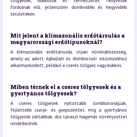
tölgyesek, bükkösök és természetes fenyvesek
fordulnak elő, jellemzően dombvidéki és hegyvidéki
területeken.
Mit jelent a klimazonális erdőtársulás a
magyarországi erdőtípusoknál?
A klimazonális erdőtársulás olyan növényközösség,
amely az adott éghajlati és domborzati viszonyokhoz
alkalmazkodott, például a cseres tölgyes vagy bükkös.
Miben térnek el a cseres tölgyesek és a
gyertyános tölgyesek?
A cseres tölgyesek nyitottabb lombkoronájúak,
fejlettebb cserje- és gyepszinttel, míg a gyertyános
tölgyesek zártabbak, dús tavaszi hagymás növényzettel
rendelkeznek.