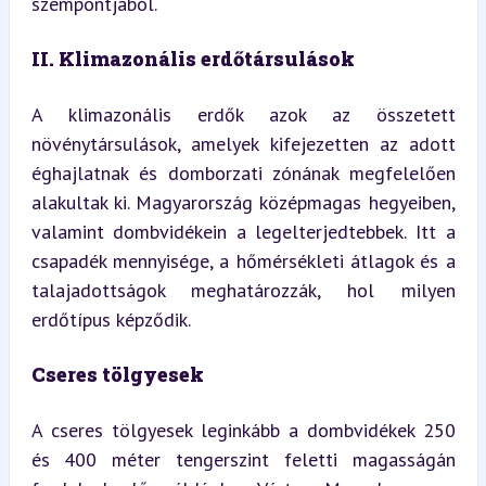
szempontjából.
II. Klimazonális erdőtársulások
A klimazonális erdők azok az összetett 
növénytársulások, amelyek kifejezetten az adott 
éghajlatnak és domborzati zónának megfelelően 
alakultak ki. Magyarország középmagas hegyeiben, 
valamint dombvidékein a legelterjedtebbek. Itt a 
csapadék mennyisége, a hőmérsékleti átlagok és a 
talajadottságok meghatározzák, hol milyen 
erdőtípus képződik.
Cseres tölgyesek
A cseres tölgyesek leginkább a dombvidékek 250 
és 400 méter tengerszint feletti magasságán 