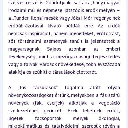
szerves részei is. Gondoljunk csak arra, hány magyar 
irodalmi mű és népmese játszódik erdők mélyén – 
a „Tündér Ilona”-mesék vagy Jókai Mór regényeinek 
erdőábrázolásai kiváló példák erre. Az erdők 
nemcsak inspirációt, hanem menedéket, erőforrást, 
sőt történelmi események tanúit is jelentették a 
magyarságnak. Sajnos azonban az emberi 
tevékenység, mint a mezőgazdasági terjeszkedés 
vagy a falvak, városok növekedése, több évszázada 
alakítja és szűkíti e társulások életterét.
A „fás társulások” fogalma alatt olyan 
növényközösségeket értünk, melyekben a fás szárú 
növények (fák, cserjék) alkotják a vegetáció 
szerkezetének gerincét. Ezek lehetnek erdők, 
ligetek, facsoportok, melyek ökológiai, 
mikroklimatikus és talajvédelmi szerepük révén a 