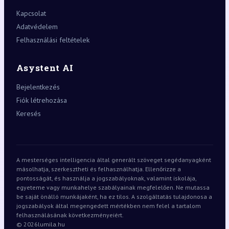
Kapcsolat
Adatvédelem
Felhasználási feltételek
Asystent AI
Bejelentkezés
Fiók létrehozása
Keresés
A mesterséges intelligencia által generált szöveget segédanyagként
másolhatja, szerkesztheti és felhasználhatja. Ellenőrizze a
pontosságát, és használja a jogszabályoknak, valamint iskolája,
egyeteme vagy munkahelye szabályainak megfelelően. Ne mutassa
be saját önálló munkájaként, ha ez tilos. A szolgáltatás tulajdonosa a
jogszabályok által megengedett mértékben nem felel a tartalom
felhasználásának következményeiért.
© 2026
lumila.hu