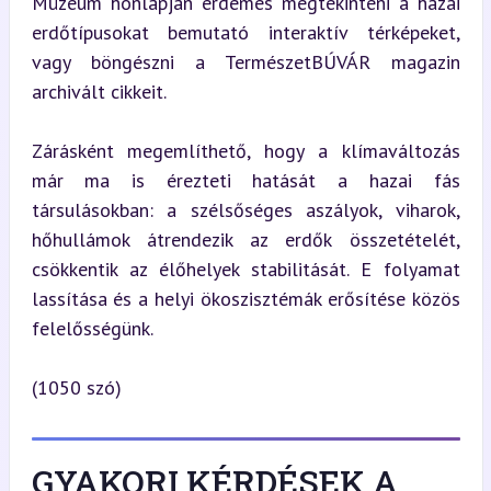
Múzeum honlapján érdemes megtekinteni a hazai 
erdőtípusokat bemutató interaktív térképeket, 
vagy böngészni a TermészetBÚVÁR magazin 
archivált cikkeit.
Zárásként megemlíthető, hogy a klímaváltozás 
már ma is érezteti hatását a hazai fás 
társulásokban: a szélsőséges aszályok, viharok, 
hőhullámok átrendezik az erdők összetételét, 
csökkentik az élőhelyek stabilitását. E folyamat 
lassítása és a helyi ökoszisztémák erősítése közös 
felelősségünk.
(1050 szó)
GYAKORI KÉRDÉSEK A