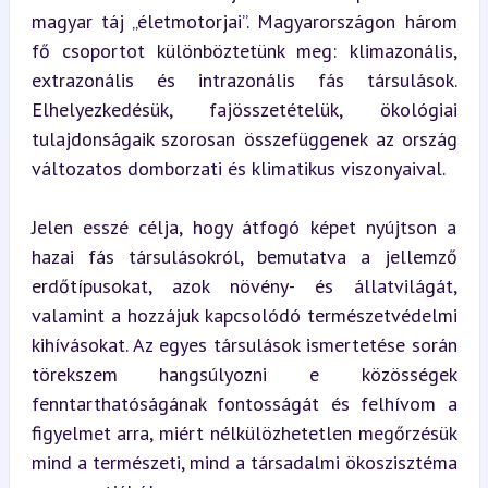
magyar táj „életmotorjai”. Magyarországon három 
fő csoportot különböztetünk meg: klimazonális, 
extrazonális és intrazonális fás társulások. 
Elhelyezkedésük, fajösszetételük, ökológiai 
tulajdonságaik szorosan összefüggenek az ország 
változatos domborzati és klimatikus viszonyaival.
Jelen esszé célja, hogy átfogó képet nyújtson a 
hazai fás társulásokról, bemutatva a jellemző 
erdőtípusokat, azok növény- és állatvilágát, 
valamint a hozzájuk kapcsolódó természetvédelmi 
kihívásokat. Az egyes társulások ismertetése során 
törekszem hangsúlyozni e közösségek 
fenntarthatóságának fontosságát és felhívom a 
figyelmet arra, miért nélkülözhetetlen megőrzésük 
mind a természeti, mind a társadalmi ökoszisztéma 