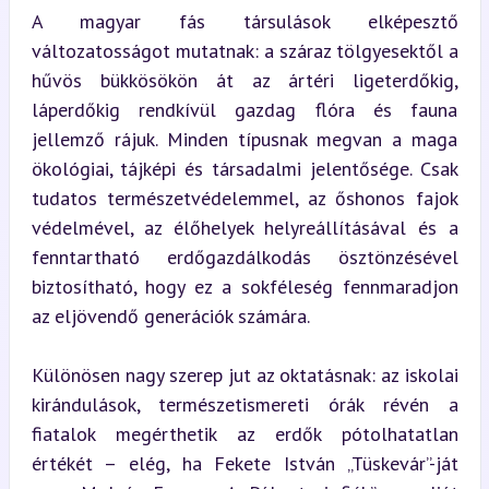
A magyar fás társulások elképesztő 
változatosságot mutatnak: a száraz tölgyesektől a 
hűvös bükkösökön át az ártéri ligeterdőkig, 
láperdőkig rendkívül gazdag flóra és fauna 
jellemző rájuk. Minden típusnak megvan a maga 
ökológiai, tájképi és társadalmi jelentősége. Csak 
tudatos természetvédelemmel, az őshonos fajok 
védelmével, az élőhelyek helyreállításával és a 
fenntartható erdőgazdálkodás ösztönzésével 
biztosítható, hogy ez a sokféleség fennmaradjon 
az eljövendő generációk számára.
Különösen nagy szerep jut az oktatásnak: az iskolai 
kirándulások, természetismereti órák révén a 
fiatalok megérthetik az erdők pótolhatatlan 
értékét – elég, ha Fekete István „Tüskevár”-ját 