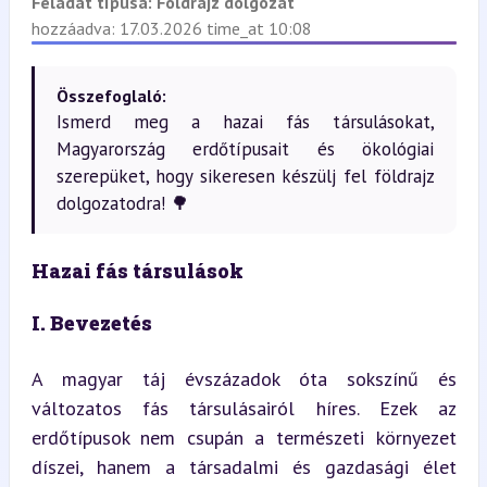
Feladat típusa:
Földrajz dolgozat
hozzáadva: 17.03.2026 time_at 10:08
Összefoglaló:
Ismerd meg a hazai fás társulásokat,
Magyarország erdőtípusait és ökológiai
szerepüket, hogy sikeresen készülj fel földrajz
dolgozatodra! 🌳
Hazai fás társulások
I. Bevezetés
A magyar táj évszázadok óta sokszínű és 
változatos fás társulásairól híres. Ezek az 
erdőtípusok nem csupán a természeti környezet 
díszei, hanem a társadalmi és gazdasági élet 