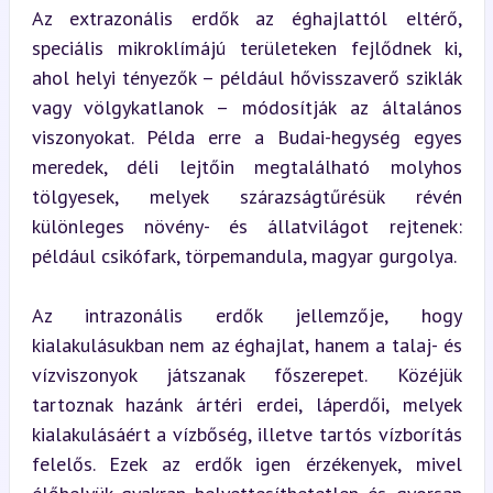
Az extrazonális erdők az éghajlattól eltérő, 
speciális mikroklímájú területeken fejlődnek ki, 
ahol helyi tényezők – például hővisszaverő sziklák 
vagy völgykatlanok – módosítják az általános 
viszonyokat. Példa erre a Budai-hegység egyes 
meredek, déli lejtőin megtalálható molyhos 
tölgyesek, melyek szárazságtűrésük révén 
különleges növény- és állatvilágot rejtenek: 
például csikófark, törpemandula, magyar gurgolya.
Az intrazonális erdők jellemzője, hogy 
kialakulásukban nem az éghajlat, hanem a talaj- és 
vízviszonyok játszanak főszerepet. Közéjük 
tartoznak hazánk ártéri erdei, láperdői, melyek 
kialakulásáért a vízbőség, illetve tartós vízborítás 
felelős. Ezek az erdők igen érzékenyek, mivel 