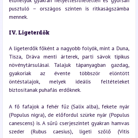
élőhelyük gyakran helyettesíthetetlen és gyorsan 
pusztuló – országos szinten is ritkaságszámba 
mennek.
IV. Ligeterdők
A ligeterdők főként a nagyobb folyók, mint a Duna, 
Tisza, Dráva menti árterek, parti sávok tipikus 
növénytársulásai. Talajuk tápanyagban gazdag, 
gyakoriak az évente többször elöntött 
öntéstalajok, melyek ideális feltételeket 
biztosítanak puhafás erdőknek.
A fő fafajok a fehér fűz (Salix alba), fekete nyár 
(Populus nigra), de előfordul szürke nyár (Populus 
canescens) is. A sűrű cserjeszintet gyakran hamvas 
szeder (Rubus caesius), ligeti szőlő (Vitis 