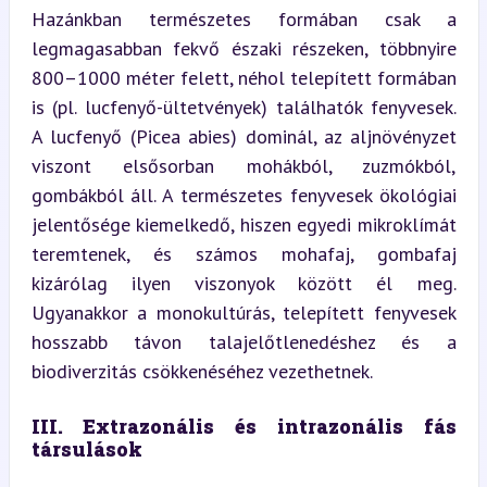
Hazánkban természetes formában csak a 
legmagasabban fekvő északi részeken, többnyire 
800–1000 méter felett, néhol telepített formában 
is (pl. lucfenyő-ültetvények) találhatók fenyvesek. 
A lucfenyő (Picea abies) dominál, az aljnövényzet 
viszont elsősorban mohákból, zuzmókból, 
gombákból áll. A természetes fenyvesek ökológiai 
jelentősége kiemelkedő, hiszen egyedi mikroklímát 
teremtenek, és számos mohafaj, gombafaj 
kizárólag ilyen viszonyok között él meg. 
Ugyanakkor a monokultúrás, telepített fenyvesek 
hosszabb távon talajelőtlenedéshez és a 
biodiverzitás csökkenéséhez vezethetnek.
III. Extrazonális és intrazonális fás 
társulások