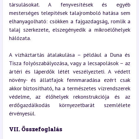
társulásokat. A fenyvesítések és egyéb 
mesterséges telepítések talajromboló hatása sem 
elhanyagolható: csökken a fajgazdagság, romlik a 
talaj szerkezete, elszegényedik a mikroélőhelyek 
hálózata.
A vízháztartás átalakulása – például a Duna és 
Tisza folyószabályozása, vagy a lecsapolások – az 
ártéri és láperdők létét veszélyezteti. A védett 
növény- és állatfajok fennmaradása ezért csak 
akkor biztosítható, ha a természetes vízrendszerek 
védelme, az élőhelyek rekonstrukciója és az 
erdőgazdálkodás környezetbarát szemlélete 
érvényesül.
VII. Összefoglalás