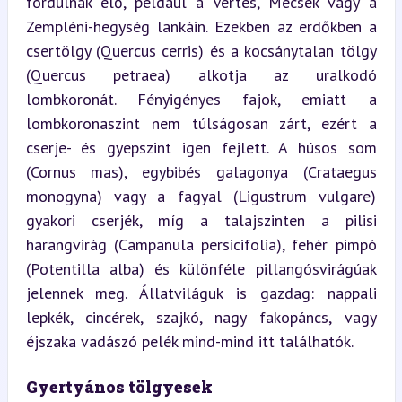
fordulnak elő, például a Vértes, Mecsek vagy a 
Zempléni-hegység lankáin. Ezekben az erdőkben a 
csertölgy (Quercus cerris) és a kocsánytalan tölgy 
(Quercus petraea) alkotja az uralkodó 
lombkoronát. Fényigényes fajok, emiatt a 
lombkoronaszint nem túlságosan zárt, ezért a 
cserje- és gyepszint igen fejlett. A húsos som 
(Cornus mas), egybibés galagonya (Crataegus 
monogyna) vagy a fagyal (Ligustrum vulgare) 
gyakori cserjék, míg a talajszinten a pilisi 
harangvirág (Campanula persicifolia), fehér pimpó 
(Potentilla alba) és különféle pillangósvirágúak 
jelennek meg. Állatviláguk is gazdag: nappali 
lepkék, cincérek, szajkó, nagy fakopáncs, vagy 
éjszaka vadászó pelék mind-mind itt találhatók.
Gyertyános tölgyesek