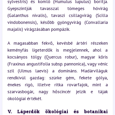
sylvestris) és komló (Humulus lupulus) borítja. 
Gyepszintjük tavasszal tömeges hóvirág 
(Galanthus nivalis), tavaszi csillagvirág (Scilla 
vindobonensis), később gyöngyvirág (Convallaria 
majalis) virágzásában pompázik.
A magasabban fekvő, kevésbé ártéri részeken 
keményfás ligeterdők is megjelennek, ahol a 
kocsányos tölgy (Quercus robur), magyar kőris 
(Fraxinus angustifolia subsp. pannonica), vagy vénic 
szil (Ulmus laevis) a domináns. Madárviláguk 
rendkívül gazdag: szürke gém, fekete gólya, 
énekes rigó, illetve ritka rovarfajok, mint a 
szarvasbogár, nagy hőscincér jelzik e tájak 
ökológiai értékét.
V. Láperdők ökológiai és botanikai 