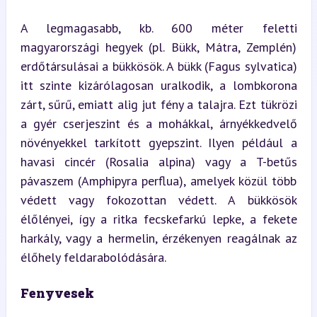
A legmagasabb, kb. 600 méter feletti 
magyarországi hegyek (pl. Bükk, Mátra, Zemplén) 
erdőtársulásai a bükkösök. A bükk (Fagus sylvatica) 
itt szinte kizárólagosan uralkodik, a lombkorona 
zárt, sűrű, emiatt alig jut fény a talajra. Ezt tükrözi 
a gyér cserjeszint és a mohákkal, árnyékkedvelő 
növényekkel tarkított gyepszint. Ilyen például a 
havasi cincér (Rosalia alpina) vagy a T-betűs 
pávaszem (Amphipyra perflua), amelyek közül több 
védett vagy fokozottan védett. A bükkösök 
élőlényei, így a ritka fecskefarkú lepke, a fekete 
harkály, vagy a hermelin, érzékenyen reagálnak az 
élőhely feldarabolódására.
Fenyvesek