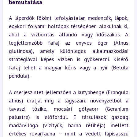
bemutatása
A láperdők főként lefolyástalan medencék, lápok, 
egykori folyami holtágak térségében alakulnak ki, 
ahol a vízborítás állandó vagy időszakos. A 
legjellemzőbb fafaj az enyves éger (Alnus 
glutinosa), amely különleges alkalmazkodási 
stratégiával képes vízben is gyökerezni. Kísérő 
fafaj lehet a magyar kőris vagy a nyír (Betula 
pendula).
A cserjeszintet jellemzően a kutyabenge (Frangula 
alnus) uralja, míg a lágyszárú növényzetből a 
tavaszi tőzike, mocsári gólyaorr (Geranium 
palustre) is előfordul. E társulások gazdag 
madárvilága (vízityúk, barna rétihéja) mellett 
értékes rovarfauna – mint a védett lápisasszú 