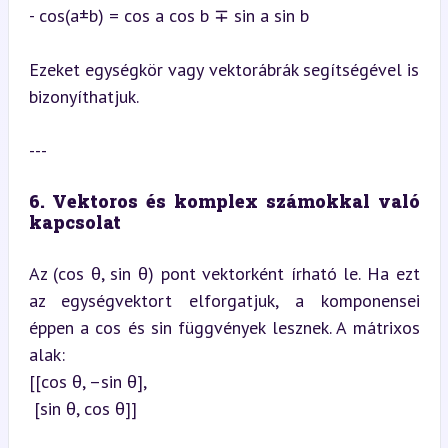
- cos(a±b) = cos a cos b ∓ sin a sin b
Ezeket egységkör vagy vektorábrák segítségével is 
bizonyíthatjuk.
---
6. Vektoros és komplex számokkal való 
kapcsolat
Az (cos θ, sin θ) pont vektorként írható le. Ha ezt 
az egységvektort elforgatjuk, a komponensei 
éppen a cos és sin függvények lesznek. A mátrixos 
alak:  

[[cos θ, –sin θ],  

 [sin θ, cos θ]]