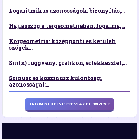
Logaritmikus azonosságok: bizonyítás,...
Hajlásszög a térgeometriában: fogalma,...
Körgeometria: középponti és kerületi
szögek...
Sin(x) függvény: grafikon, értékkészlet,...
Szinusz és koszinusz különbségi
azonosságai:...
ÍRD MEG HELYETTEM AZ ELEMZÉST