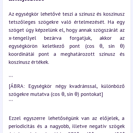
Az egységkör lehetővé teszi a szinusz és koszinusz 
tetszőleges szögekre való értelmezését. Ha egy 
szöget úgy képzelünk el, hogy annak szögszárát az 
x-tengellyel bezárva forgatjuk, akkor az 
egységkörön keletkező pont (cos θ, sin θ) 
koordinátái pont a meghatározott szinusz és 
koszinusz értékek.
```

[ÁBRA: Egységkör négy kvadránssal, különböző 
szögekre mutatva (cos θ, sin θ) pontokat]

```
Ezzel egyszerre lehetőségünk van az előjelek, a 
periodicitás és a nagyobb, illetve negatív szögek 