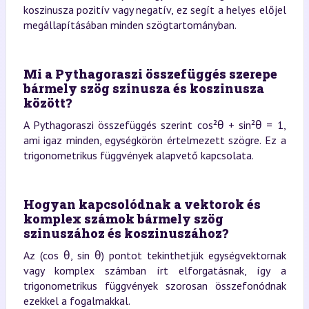
koszinusza pozitív vagy negatív, ez segít a helyes előjel
megállapításában minden szögtartományban.
Mi a Pythagoraszi összefüggés szerepe
bármely szög szinusza és koszinusza
között?
A Pythagoraszi összefüggés szerint cos²θ + sin²θ = 1,
ami igaz minden, egységkörön értelmezett szögre. Ez a
trigonometrikus függvények alapvető kapcsolata.
Hogyan kapcsolódnak a vektorok és
komplex számok bármely szög
szinuszához és koszinuszához?
Az (cos θ, sin θ) pontot tekinthetjük egységvektornak
vagy komplex számban írt elforgatásnak, így a
trigonometrikus függvények szorosan összefonódnak
ezekkel a fogalmakkal.