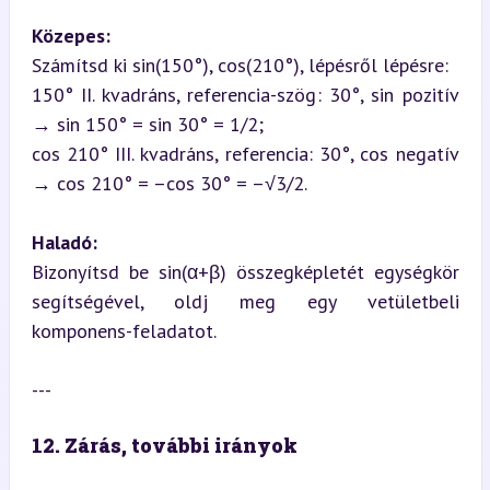
Közepes:
Számítsd ki sin(150°), cos(210°), lépésről lépésre:  

150° II. kvadráns, referencia-szög: 30°, sin pozitív 
→ sin 150° = sin 30° = 1/2;  

cos 210° III. kvadráns, referencia: 30°, cos negatív 
→ cos 210° = –cos 30° = –√3/2.
Haladó:
Bizonyítsd be sin(α+β) összegképletét egységkör 
segítségével, oldj meg egy vetületbeli 
komponens-feladatot.
---
12. Zárás, további irányok