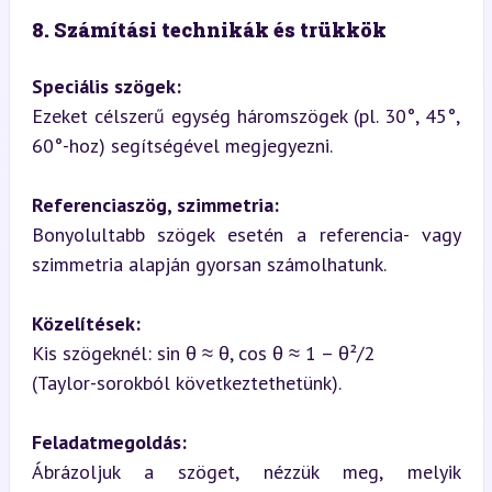
8. Számítási technikák és trükkök
Speciális szögek:
Ezeket célszerű egység háromszögek (pl. 30°, 45°, 
60°-hoz) segítségével megjegyezni.
Referenciaszög, szimmetria:
Bonyolultabb szögek esetén a referencia- vagy 
szimmetria alapján gyorsan számolhatunk.
Közelítések:
Kis szögeknél: sin θ ≈ θ, cos θ ≈ 1 – θ²/2  

(Taylor-sorokból következtethetünk).
Feladatmegoldás:
Ábrázoljuk a szöget, nézzük meg, melyik 