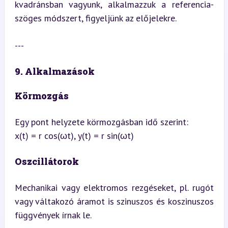
kvadránsban vagyunk, alkalmazzuk a referencia-
szöges módszert, figyeljünk az előjelekre.
---
9. Alkalmazások
Körmozgás
Egy pont helyzete körmozgásban idő szerint:  

x(t) = r cos(ωt), y(t) = r sin(ωt)
Oszcillátorok
Mechanikai vagy elektromos rezgéseket, pl. rugót 
vagy váltakozó áramot is szinuszos és koszinuszos 
függvények írnak le.