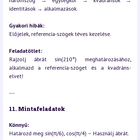
háromszög → egységkör → kvadránsok → 
identitások → alkalmazások.
Gyakori hibák:
Előjelek, referencia-szögek téves kezelése.
Feladatötlet:
Rajzolj ábrát sin(210°) meghatározásához, 
alkalmazd a referencia-szöget és a kvadráns-
elvet!
---
11. Mintafeladatok
Könnyű:
Határozd meg sin(π/6), cos(π/4) – Használj ábrát.