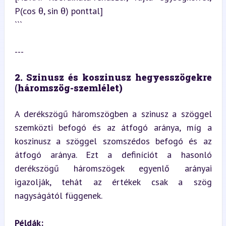
P(cos θ, sin θ) ponttal]

```
---
2. Szinusz és koszinusz hegyesszögekre 
(háromszög-szemlélet)
A derékszögű háromszögben a szinusz a szöggel 
szemközti befogó és az átfogó aránya, míg a 
koszinusz a szöggel szomszédos befogó és az 
átfogó aránya. Ezt a definíciót a hasonló 
derékszögű háromszögek egyenlő arányai 
igazolják, tehát az értékek csak a szög 
nagyságától függenek.
Példák: