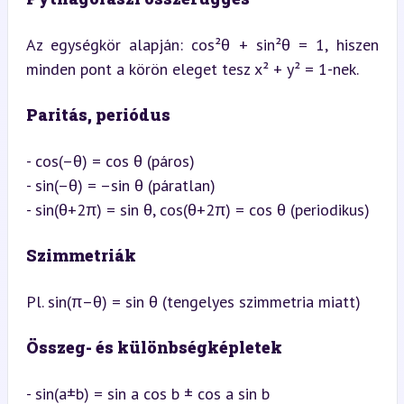
Az egységkör alapján: cos²θ + sin²θ = 1, hiszen 
minden pont a körön eleget tesz x² + y² = 1-nek.
Paritás, periódus
- cos(–θ) = cos θ (páros)

- sin(–θ) = –sin θ (páratlan)

- sin(θ+2π) = sin θ, cos(θ+2π) = cos θ (periodikus)
Szimmetriák
Pl. sin(π–θ) = sin θ (tengelyes szimmetria miatt)
Összeg- és különbségképletek
- sin(a±b) = sin a cos b ± cos a sin b
