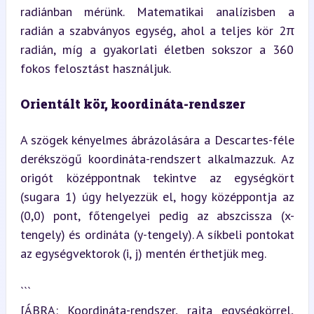
radiánban mérünk. Matematikai analízisben a 
radián a szabványos egység, ahol a teljes kör 2π 
radián, míg a gyakorlati életben sokszor a 360 
fokos felosztást használjuk.
Orientált kör, koordináta-rendszer
A szögek kényelmes ábrázolására a Descartes-féle 
derékszögű koordináta-rendszert alkalmazzuk. Az 
origót középpontnak tekintve az egységkört 
(sugara 1) úgy helyezzük el, hogy középpontja az 
(0,0) pont, főtengelyei pedig az abszcissza (x-
tengely) és ordináta (y-tengely). A síkbeli pontokat 
az egységvektorok (i, j) mentén érthetjük meg.
```

[ÁBRA: Koordináta-rendszer, rajta egységkörrel, 