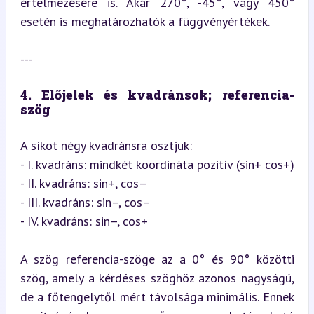
értelmezésére is. Akár 270°, -45°, vagy 450° 
esetén is meghatározhatók a függvényértékek.
---
4. Előjelek és kvadránsok; referencia-
szög
A síkot négy kvadránsra osztjuk:

- I. kvadráns: mindkét koordináta pozitív (sin+ cos+)

- II. kvadráns: sin+, cos–

- III. kvadráns: sin–, cos–

- IV. kvadráns: sin–, cos+
A szög referencia-szöge az a 0° és 90° közötti 
szög, amely a kérdéses szöghöz azonos nagyságú, 
de a főtengelytől mért távolsága minimális. Ennek 