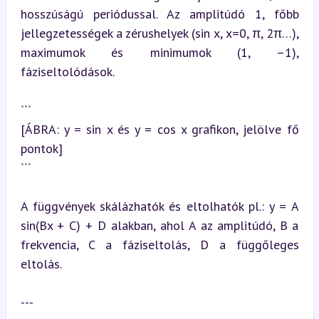
hosszúságú periódussal. Az amplitúdó 1, főbb 
jellegzetességek a zérushelyek (sin x, x=0, π, 2π…), 
maximumok és minimumok (1, –1), 
fáziseltolódások.
```

[ÁBRA: y = sin x és y = cos x grafikon, jelölve fő 
pontok]

```
A függvények skálázhatók és eltolhatók pl.: y = A 
sin(Bx + C) + D alakban, ahol A az amplitúdó, B a 
frekvencia, C a fáziseltolás, D a függőleges 
eltolás.
---