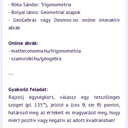
- Róka Sándor: Trigonometria

- Bolyai János: Geometriai alapok

- GeoGebrás vagy Desmos-os online interaktív 
ábrák
Online ábrák:
- matheconomia.hu/trigonometria

- szamoldki.hu/geogebra
---
Gyakorló feladat:
Rajzolj egységkört, válassz egy tetszőleges 
szöget (pl. 135°), jelöld a (cos θ, sin θ) pontot, 
határozd meg az értékeit és magyarázd meg, hogy 
miért pozitív vagy negatív az adott kvadránsban!