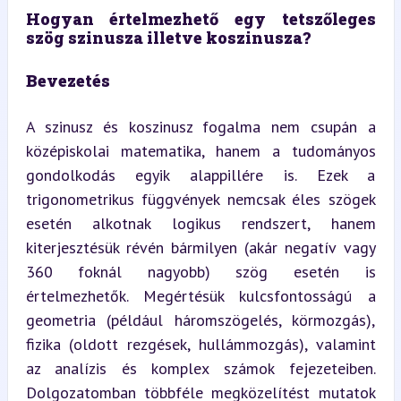
Hogyan értelmezhető egy tetszőleges 
szög szinusza illetve koszinusza?
Bevezetés
A szinusz és koszinusz fogalma nem csupán a 
középiskolai matematika, hanem a tudományos 
gondolkodás egyik alappillére is. Ezek a 
trigonometrikus függvények nemcsak éles szögek 
esetén alkotnak logikus rendszert, hanem 
kiterjesztésük révén bármilyen (akár negatív vagy 
360 foknál nagyobb) szög esetén is 
értelmezhetők. Megértésük kulcsfontosságú a 
geometria (például háromszögelés, körmozgás), 
fizika (oldott rezgések, hullámmozgás), valamint 
az analízis és komplex számok fejezeteiben. 
Dolgozatomban többféle megközelítést mutatok 