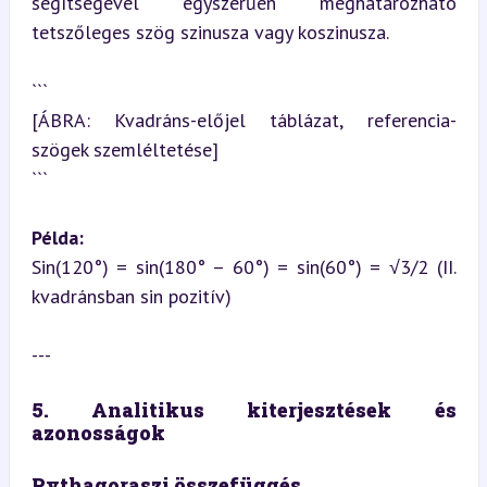
segítségével egyszerűen meghatározható 
tetszőleges szög szinusza vagy koszinusza.
```

[ÁBRA: Kvadráns-előjel táblázat, referencia-
szögek szemléltetése]

```
Példa:
Sin(120°) = sin(180° – 60°) = sin(60°) = √3/2 (II. 
kvadránsban sin pozitív)
---
5. Analitikus kiterjesztések és 
azonosságok
Pythagoraszi összefüggés