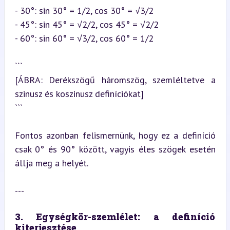
- 30°: sin 30° = 1/2, cos 30° = √3/2

- 45°: sin 45° = √2/2, cos 45° = √2/2

- 60°: sin 60° = √3/2, cos 60° = 1/2
```

[ÁBRA: Derékszögű háromszög, szemléltetve a 
szinusz és koszinusz definíciókat]

```
Fontos azonban felismernünk, hogy ez a definíció 
csak 0° és 90° között, vagyis éles szögek esetén 
állja meg a helyét.
---
3. Egységkör-szemlélet: a definíció 
kiterjesztése