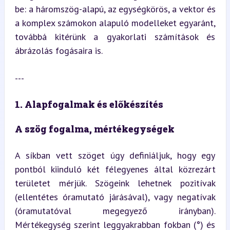
be: a háromszög-alapú, az egységkörös, a vektor és 
a komplex számokon alapuló modelleket egyaránt, 
továbbá kitérünk a gyakorlati számítások és 
ábrázolás fogásaira is.
---
1. Alapfogalmak és előkészítés
A szög fogalma, mértékegységek
A síkban vett szöget úgy definiáljuk, hogy egy 
pontból kiinduló két félegyenes által közrezárt 
területet mérjük. Szögeink lehetnek pozitívak 
(ellentétes óramutató járásával), vagy negatívak 
(óramutatóval megegyező irányban). 
Mértékegység szerint leggyakrabban fokban (°) és 