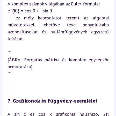
A komplex számok világában az Euler-formula:  

e^{iθ} = cos θ + i sin θ  

— ez mély kapcsolatot teremt az algebrai 
műveletekkel, lehetővé téve bonyolultabb 
azonosításokat és hullámfüggvények egyszerű 
leírását.
```

[ÁBRA: Forgatás mátrixa és komplex egységkör 
bemutatása]

```
---
7. Grafikonok és függvény-szemlélet
A sin x és cos x grafikonja hullámzó, 2π 