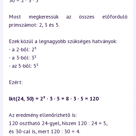
30 = 2 · 3 · 5
Most megkeressük az összes előforduló 
prímszámot: 2, 3 és 5.
Ezek közül a legnagyobb szükséges hatványok:

- a 2-ből: 2³

- a 3-ból: 3¹

- az 5-ből: 5¹
Ezért:
lkt(24, 30) = 2³ · 3 · 5 = 8 · 3 · 5 = 120
Az eredmény ellenőrizhető is:

120 osztható 24-gyel, hiszen 120 : 24 = 5,

és 30-cal is, mert 120 : 30 = 4.