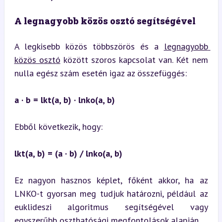
A legnagyobb közös osztó segítségével
A legkisebb közös többszörös és a 
legnagyobb 
közös osztó
 között szoros kapcsolat van. Két nem 
nulla egész szám esetén igaz az összefüggés:
a · b = lkt(a, b) · lnko(a, b)
Ebből következik, hogy:
lkt(a, b) = (a · b) / lnko(a, b)
Ez nagyon hasznos képlet, főként akkor, ha az 
LNKO-t gyorsan meg tudjuk határozni, például az 
euklideszi algoritmus segítségével vagy 
egyszerűbb oszthatósági megfontolások alapján.