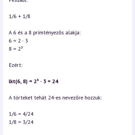
1/6 + 1/8
A 6 és a 8 prímtényezős alakja:

6 = 2 · 3  

8 = 2³
Ezért:
lkt(6, 8) = 2³ · 3 = 24
A törteket tehát 24-es nevezőre hozzuk:
1/6 = 4/24  

1/8 = 3/24