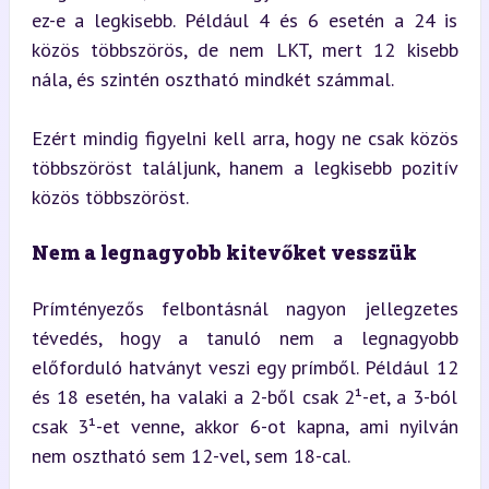
ez-e a legkisebb. Például 4 és 6 esetén a 24 is 
közös többszörös, de nem LKT, mert 12 kisebb 
nála, és szintén osztható mindkét számmal.
Ezért mindig figyelni kell arra, hogy ne csak közös 
többszöröst találjunk, hanem a legkisebb pozitív 
közös többszöröst.
Nem a legnagyobb kitevőket vesszük
Prímtényezős felbontásnál nagyon jellegzetes 
tévedés, hogy a tanuló nem a legnagyobb 
előforduló hatványt veszi egy prímből. Például 12 
és 18 esetén, ha valaki a 2-ből csak 2¹-et, a 3-ból 
csak 3¹-et venne, akkor 6-ot kapna, ami nyilván 
nem osztható sem 12-vel, sem 18-cal.