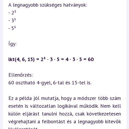
A legnagyobb szükséges hatványok:

- 2²

- 3¹

- 5¹
Így:
lkt(4, 6, 15) = 2² · 3 · 5 = 4 · 3 · 5 = 60
Ellenőrzés:

60 osztható 4-gyel, 6-tal és 15-tel is.
Ez a példa jól mutatja, hogy a módszer több szám 
esetén is változatlan logikával működik. Nem kell 
külön eljárást tanulni hozzá, csak következetesen 
végrehajtani a felbontást és a legnagyobb kitevők 