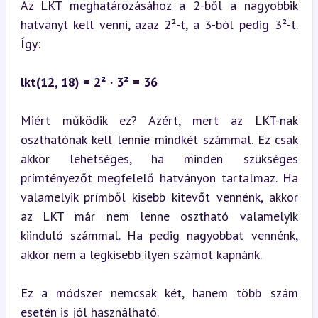
Az LKT meghatározásához a 2-ből a nagyobbik 
hatványt kell venni, azaz 2²-t, a 3-ból pedig 3²-t. 
Így:
lkt(12, 18) = 2² · 3² = 36
Miért működik ez? Azért, mert az LKT-nak 
oszthatónak kell lennie mindkét számmal. Ez csak 
akkor lehetséges, ha minden szükséges 
prímtényezőt megfelelő hatványon tartalmaz. Ha 
valamelyik prímből kisebb kitevőt vennénk, akkor 
az LKT már nem lenne osztható valamelyik 
kiinduló számmal. Ha pedig nagyobbat vennénk, 
akkor nem a legkisebb ilyen számot kapnánk.
Ez a módszer nemcsak két, hanem több szám 
esetén is jól használható.