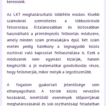
keresnünk.
Az LKT meghatározható többféle módon. Kisebb 
számoknál szemléletes a többszörösök 
felsorolása. Általánosabban és biztosabban 
használható a prímtényezős felbontás módszere, 
amely minden szám prímalakjára épül. Két szám 
esetén pedig hatékony a legnagyobb közös 
osztóval való kapcsolat felhasználása is. Ezek a 
módszerek nem egymást kizárják, hanem 
kiegészítik: a jó matematikai gondolkodás része, 
hogy felismerjük, mikor melyik a legcélszerűbb.
A fogalom gyakorlati jelentősége sem 
elhanyagolható. A törtek közös nevezőre 
hozásánál, ismétlődő események időpontjának 
meghatározásánál és sok oszthatósági feladatban 