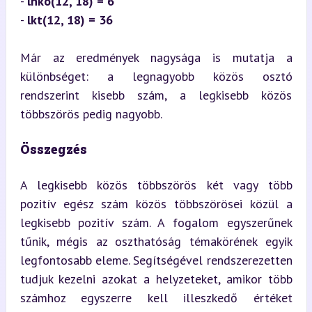
- 
lnko(12, 18) = 6
- 
lkt(12, 18) = 36
Már az eredmények nagysága is mutatja a 
különbséget: a legnagyobb közös osztó 
rendszerint kisebb szám, a legkisebb közös 
többszörös pedig nagyobb.
Összegzés
A legkisebb közös többszörös két vagy több 
pozitív egész szám közös többszörösei közül a 
legkisebb pozitív szám. A fogalom egyszerűnek 
tűnik, mégis az oszthatóság témakörének egyik 
legfontosabb eleme. Segítségével rendszerezetten 
tudjuk kezelni azokat a helyzeteket, amikor több 
számhoz egyszerre kell illeszkedő értéket 