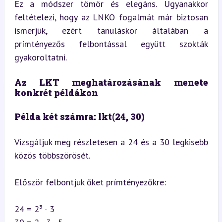
Ez a módszer tömör és elegáns. Ugyanakkor 
feltételezi, hogy az LNKO fogalmát már biztosan 
ismerjük, ezért tanuláskor általában a 
prímtényezős felbontással együtt szokták 
gyakoroltatni.
Az LKT meghatározásának menete 
konkrét példákon
Példa két számra: lkt(24, 30)
Vizsgáljuk meg részletesen a 24 és a 30 legkisebb 
közös többszörösét.
Először felbontjuk őket prímtényezőkre:
24 = 2³ · 3  
