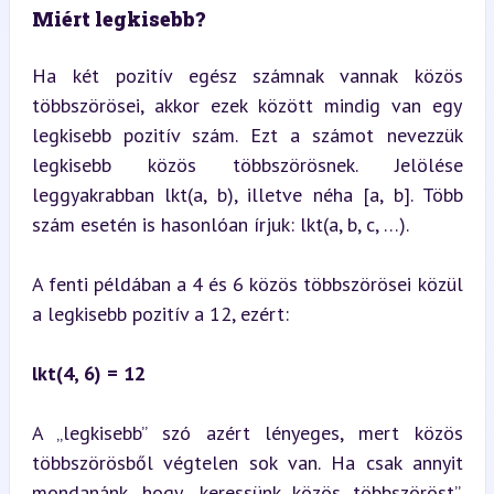
Miért legkisebb?
Ha két pozitív egész számnak vannak közös 
többszörösei, akkor ezek között mindig van egy 
legkisebb pozitív szám. Ezt a számot nevezzük 
legkisebb közös többszörösnek. Jelölése 
leggyakrabban lkt(a, b), illetve néha [a, b]. Több 
szám esetén is hasonlóan írjuk: lkt(a, b, c, …).
A fenti példában a 4 és 6 közös többszörösei közül 
a legkisebb pozitív a 12, ezért:
lkt(4, 6) = 12
A „legkisebb” szó azért lényeges, mert közös 
többszörösből végtelen sok van. Ha csak annyit 
mondanánk, hogy „keressünk közös többszöröst”, 