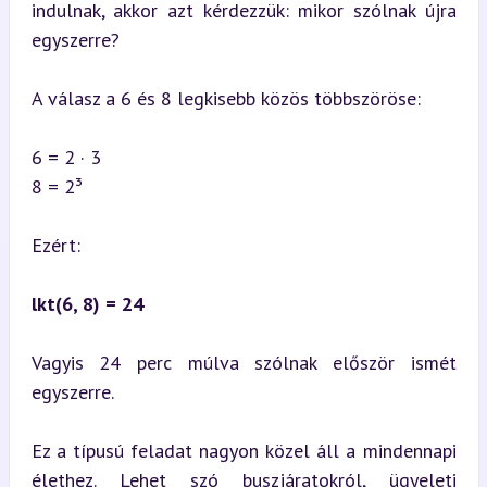
indulnak, akkor azt kérdezzük: mikor szólnak újra 
egyszerre?
A válasz a 6 és 8 legkisebb közös többszöröse:
6 = 2 · 3  

8 = 2³
Ezért:
lkt(6, 8) = 24
Vagyis 24 perc múlva szólnak először ismét 
egyszerre.
Ez a típusú feladat nagyon közel áll a mindennapi 
élethez. Lehet szó buszjáratokról, ügyeleti 