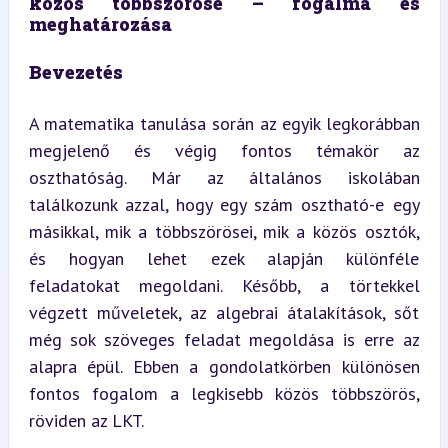
közös többszöröse – fogalma és 
meghatározása
Bevezetés
A matematika tanulása során az egyik legkorábban 
megjelenő és végig fontos témakör az 
oszthatóság. Már az általános iskolában 
találkozunk azzal, hogy egy szám osztható-e egy 
másikkal, mik a többszörösei, mik a közös osztók, 
és hogyan lehet ezek alapján különféle 
feladatokat megoldani. Később, a törtekkel 
végzett műveletek, az algebrai átalakítások, sőt 
még sok szöveges feladat megoldása is erre az 
alapra épül. Ebben a gondolatkörben különösen 
fontos fogalom a legkisebb közös többszörös, 
röviden az LKT.