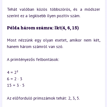
Tehát valóban közös többszörös, és a módszer 
szerint ez a legkisebb ilyen pozitív szám.
Példa három számra: lkt(4, 6, 15)
Most nézzünk egy olyan esetet, amikor nem két, 
hanem három számról van szó.
A prímtényezős felbontások:
4 = 2²  

6 = 2 · 3  

15 = 3 · 5
Az előforduló prímszámok tehát: 2, 3, 5.