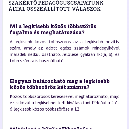
SZAKÉRTŐ PEDAGÓGUSCSAPATUNK
ÁLTAL ÖSSZEÁLLÍTOTT VÁLASZOK
Mi a legkisebb közös többszörös
fogalma és meghatározása?
A legkisebb közös többszörös az a legkisebb pozitív
szám, amely az adott egész számok mindegyikével
maradék nélkül osztható. Jelölése gyakran lkt(a, b), és
több számra is használható.
Hogyan határozható meg a legkisebb
közös többszörös két számra?
Közös többszörösök keresésével meghatározható, majd
ezek közül a legkisebbet kell kiválasztani. Például a 4 és
6 legkisebb közös többszöröse a 12.