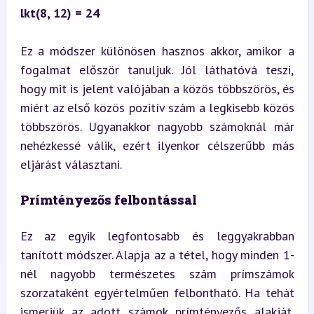
lkt(8, 12) = 24
Ez a módszer különösen hasznos akkor, amikor a 
fogalmat először tanuljuk. Jól láthatóvá teszi, 
hogy mit is jelent valójában a közös többszörös, és 
miért az első közös pozitív szám a legkisebb közös 
többszörös. Ugyanakkor nagyobb számoknál már 
nehézkessé válik, ezért ilyenkor célszerűbb más 
eljárást választani.
Prímtényezős felbontással
Ez az egyik legfontosabb és leggyakrabban 
tanított módszer. Alapja az a tétel, hogy minden 1-
nél nagyobb természetes szám prímszámok 
szorzataként egyértelműen felbontható. Ha tehát 
ismerjük az adott számok prímtényezős alakját, 