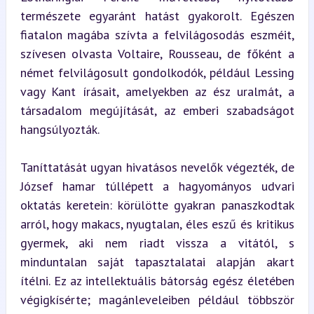
természete egyaránt hatást gyakorolt. Egészen 
fiatalon magába szívta a felvilágosodás eszméit, 
szívesen olvasta Voltaire, Rousseau, de főként a 
német felvilágosult gondolkodók, például Lessing 
vagy Kant írásait, amelyekben az ész uralmát, a 
társadalom megújítását, az emberi szabadságot 
hangsúlyozták.
Taníttatását ugyan hivatásos nevelők végezték, de 
József hamar túllépett a hagyományos udvari 
oktatás keretein: körülötte gyakran panaszkodtak 
arról, hogy makacs, nyugtalan, éles eszű és kritikus 
gyermek, aki nem riadt vissza a vitától, s 
minduntalan saját tapasztalatai alapján akart 
ítélni. Ez az intellektuális bátorság egész életében 
végigkísérte; magánleveleiben például többször 