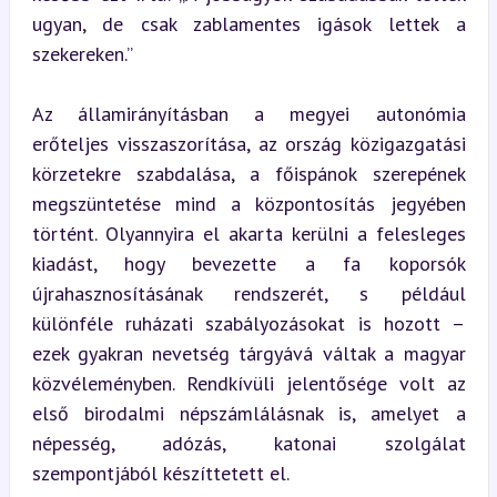
ugyan, de csak zablamentes igások lettek a 
szekereken.”
Az államirányításban a megyei autonómia 
erőteljes visszaszorítása, az ország közigazgatási 
körzetekre szabdalása, a főispánok szerepének 
megszüntetése mind a központosítás jegyében 
történt. Olyannyira el akarta kerülni a felesleges 
kiadást, hogy bevezette a fa koporsók 
újrahasznosításának rendszerét, s például 
különféle ruházati szabályozásokat is hozott – 
ezek gyakran nevetség tárgyává váltak a magyar 
közvéleményben. Rendkívüli jelentősége volt az 
első birodalmi népszámlálásnak is, amelyet a 
népesség, adózás, katonai szolgálat 
szempontjából készíttetett el.