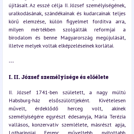
újításait. Az esszé célja II. József személyiségének, 
uralkodásának, szándékainak és kudarcainak teljes 
körű elemzése, külön figyelmet fordítva arra, 
milyen mértékben szolgálták reformjai a 
birodalom és benne Magyarország megújulását, 
illetve melyek voltak elképzeléseinek korlátai.
---
I. II. József személyisége és előélete
II. József 1741-ben született, a nagy múltú 
Habsburg-ház elsőszülöttjeként. Kivételesen 
művelt, érdeklődő herceg volt, akinek 
személyiségére egyrészt édesanyja, Mária Terézia 
vallásos, konzervatív szemlélete, másrészt apja, 
Lotharingiai Ferenc műveltebb, nyitottabb 