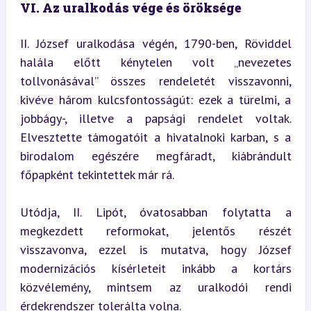
VI. Az uralkodás vége és öröksége
II. József uralkodása végén, 1790-ben, Röviddel 
halála előtt kénytelen volt „nevezetes 
tollvonásával” összes rendeletét visszavonni, 
kivéve három kulcsfontosságút: ezek a türelmi, a 
jobbágy-, illetve a papsági rendelet voltak. 
Elvesztette támogatóit a hivatalnoki karban, s a 
birodalom egészére megfáradt, kiábrándult 
főpapként tekintettek már rá.
Utódja, II. Lipót, óvatosabban folytatta a 
megkezdett reformokat, jelentős részét 
visszavonva, ezzel is mutatva, hogy József 
modernizációs kísérleteit inkább a kortárs 
közvélemény, mintsem az uralkodói rendi 
érdekrendszer tolerálta volna.