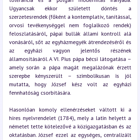
Ugyancsak ekkor született döntés a 
szerzetesrendek (főként a kontemplatív, tanítással, 
orvosi tevékenységgel nem foglalkozó rendek) 
feloszlatásáról, pápai bullák állami kontroll alá 
vonásáról, sőt az egyházmegyék átrendezéséről és 
az egyházi vagyon jelentős részének 
államosításáról. A VI. Pius pápa bécsi látogatása – 
amely során a pápa magát megalázónak érzett 
szerepbe kényszerült – szimbolikusan is jól 
mutatta, hogy József kész volt az egyházi 
fennhatóság csorbítására.
Hasonlóan komoly ellenérzéseket váltott ki a 
híres nyelvrendelet (1784), mely a latin helyett a 
németet tette kötelezővé a közigazgatásban és az 
oktatásban. József ezzel az egységes, centralizált 