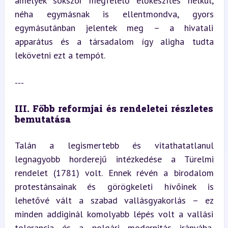
amelyek sokszor megfelelő előkészítés nélkül, 
néha egymásnak is ellentmondva, gyors 
egymásutánban jelentek meg – a hivatali 
apparátus és a társadalom így aligha tudta 
lekövetni ezt a tempót.
---
III. Főbb reformjai és rendeletei részletes 
bemutatása
Talán a legismertebb és vitathatatlanul 
legnagyobb horderejű intézkedése a Türelmi 
rendelet (1781) volt. Ennek révén a birodalom 
protestánsainak és görögkeleti hívőinek is 
lehetővé vált a szabad vallásgyakorlás – ez 
minden addiginál komolyabb lépés volt a vallási 
tolerancia és a polgári modernitás irányába. 