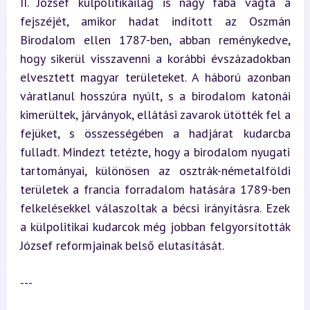
II. József külpolitikailag is nagy fába vágta a 
fejszéjét, amikor hadat indított az Oszmán 
Birodalom ellen 1787-ben, abban reménykedve, 
hogy sikerül visszavenni a korábbi évszázadokban 
elvesztett magyar területeket. A háború azonban 
váratlanul hosszúra nyúlt, s a birodalom katonái 
kimerültek, járványok, ellátási zavarok ütötték fel a 
fejüket, s összességében a hadjárat kudarcba 
fulladt. Mindezt tetézte, hogy a birodalom nyugati 
tartományai, különösen az osztrák-németalföldi 
területek a francia forradalom hatására 1789-ben 
felkelésekkel válaszoltak a bécsi irányításra. Ezek 
a külpolitikai kudarcok még jobban felgyorsították 
József reformjainak belső elutasítását.
---