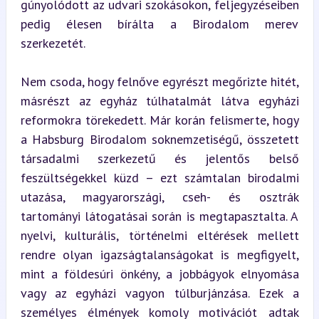
gúnyolódott az udvari szokásokon, feljegyzéseiben 
pedig élesen bírálta a Birodalom merev 
szerkezetét.
Nem csoda, hogy felnőve egyrészt megőrizte hitét, 
másrészt az egyház túlhatalmát látva egyházi 
reformokra törekedett. Már korán felismerte, hogy 
a Habsburg Birodalom soknemzetiségű, összetett 
társadalmi szerkezetű és jelentős belső 
feszültségekkel küzd – ezt számtalan birodalmi 
utazása, magyarországi, cseh- és osztrák 
tartományi látogatásai során is megtapasztalta. A 
nyelvi, kulturális, történelmi eltérések mellett 
rendre olyan igazságtalanságokat is megfigyelt, 
mint a földesúri önkény, a jobbágyok elnyomása 
vagy az egyházi vagyon túlburjánzása. Ezek a 
személyes élmények komoly motivációt adtak 