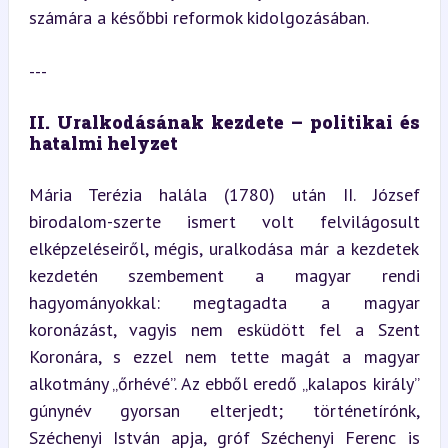
számára a későbbi reformok kidolgozásában.
---
II. Uralkodásának kezdete – politikai és 
hatalmi helyzet
Mária Terézia halála (1780) után II. József 
birodalom-szerte ismert volt felvilágosult 
elképzeléseiről, mégis, uralkodása már a kezdetek 
kezdetén szembement a magyar rendi 
hagyományokkal: megtagadta a magyar 
koronázást, vagyis nem esküdött fel a Szent 
Koronára, s ezzel nem tette magát a magyar 
alkotmány „őrhévé”. Az ebből eredő „kalapos király” 
gúnynév gyorsan elterjedt; történetírónk, 
Széchenyi István apja, gróf Széchenyi Ferenc is 