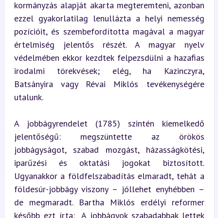
kormányzás alapját akarta megteremteni, azonban 
ezzel gyakorlatilag lenullázta a helyi nemesség 
pozícióit, és szembefordította magával a magyar 
értelmiség jelentős részét. A magyar nyelv 
védelmében ekkor kezdtek felpezsdülni a hazafias 
irodalmi törekvések; elég, ha Kazinczyra, 
Batsányira vagy Révai Miklós tevékenységére 
utalunk.
A jobbágyrendelet (1785) szintén kiemelkedő 
jelentőségű: megszüntette az örökös 
jobbágyságot, szabad mozgást, házasságkötési, 
iparűzési és oktatási jogokat biztosított. 
Ugyanakkor a földfelszabadítás elmaradt, tehát a 
földesúr-jobbágy viszony – jóllehet enyhébben – 
de megmaradt. Bartha Miklós erdélyi reformer 
később ezt írta: „A jobbágyok szabadabbak lettek 