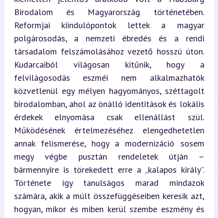
Birodalom és Magyarország történetében. 
Reformjai kiindulópontok lettek a magyar 
polgárosodás, a nemzeti ébredés és a rendi 
társadalom felszámolásához vezető hosszú úton. 
Kudarcaiból világosan kitűnik, hogy a 
felvilágosodás eszméi nem alkalmazhatók 
közvetlenül egy mélyen hagyományos, széttagolt 
birodalomban, ahol az önálló identitások és lokális 
érdekek elnyomása csak ellenállást szül. 
Működésének értelmezéséhez elengedhetetlen 
annak felismerése, hogy a modernizáció sosem 
megy végbe pusztán rendeletek útján – 
bármennyire is törekedett erre a „kalapos király”. 
Története így tanulságos marad mindazok 
számára, akik a múlt összefüggéseiben keresik azt, 
hogyan, mikor és miben kerül szembe eszmény és 