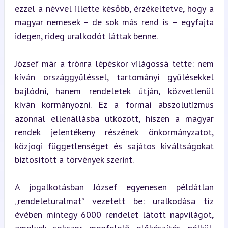
ezzel a névvel illette később, érzékeltetve, hogy a 
magyar nemesek – de sok más rend is – egyfajta 
idegen, rideg uralkodót láttak benne.
József már a trónra lépéskor világossá tette: nem 
kíván országgyűléssel, tartományi gyűlésekkel 
bajlódni, hanem rendeletek útján, közvetlenül 
kíván kormányozni. Ez a formai abszolutizmus 
azonnal ellenállásba ütközött, hiszen a magyar 
rendek jelentékeny részének önkormányzatot, 
közjogi függetlenséget és sajátos kiváltságokat 
biztosított a törvények szerint.
A jogalkotásban József egyenesen példátlan 
„rendeleturalmat” vezetett be: uralkodása tíz 
évében mintegy 6000 rendelet látott napvilágot, 