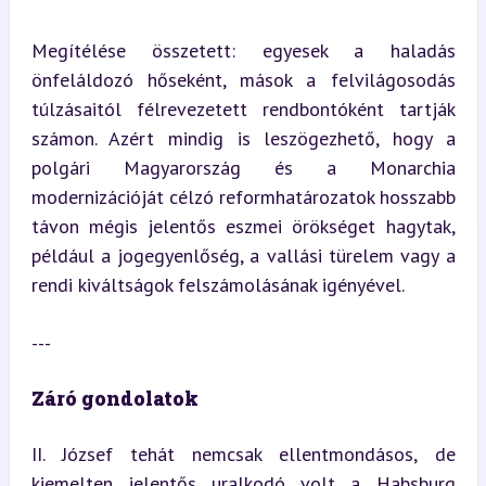
Megítélése összetett: egyesek a haladás 
önfeláldozó hőseként, mások a felvilágosodás 
túlzásaitól félrevezetett rendbontóként tartják 
számon. Azért mindig is leszögezhető, hogy a 
polgári Magyarország és a Monarchia 
modernizációját célzó reformhatározatok hosszabb 
távon mégis jelentős eszmei örökséget hagytak, 
például a jogegyenlőség, a vallási türelem vagy a 
rendi kiváltságok felszámolásának igényével.
---
Záró gondolatok
II. József tehát nemcsak ellentmondásos, de 
kiemelten jelentős uralkodó volt a Habsburg 