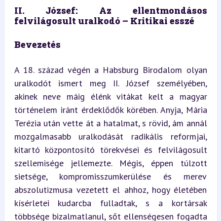
II. József: Az ellentmondásos 
felvilágosult uralkodó – Kritikai esszé
Bevezetés
A 18. század végén a Habsburg Birodalom olyan 
uralkodót ismert meg II. József személyében, 
akinek neve máig élénk vitákat kelt a magyar 
történelem iránt érdeklődők körében. Anyja, Mária 
Terézia után vette át a hatalmat, s rövid, ám annál 
mozgalmasabb uralkodását radikális reformjai, 
kitartó központosító törekvései és felvilágosult 
szellemisége jellemezte. Mégis, éppen túlzott 
sietsége, kompromisszumkerülése és merev 
abszolutizmusa vezetett el ahhoz, hogy életében 
kísérletei kudarcba fulladtak, s a kortársak 
többsége bizalmatlanul, sőt ellenségesen fogadta 