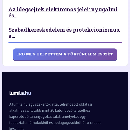
Az idegsejtek elektromos jelei: nyugalmi
és...
Szabadkereskedelem és protekcionizmus:
a...
ÍRD MEG HELYETTEM A TÖRTÉNELEM ESSZÉT
lumila.hu
A lumila.hu egy szakértők által létrehozott oktatási
alkalmazás. Itt több mint 20 különböző területhez
kapcsolódó tananyagokat talál, amelyeket egy
tapasztalt mérnökökből és pedagógusokból álló csapat
készített.