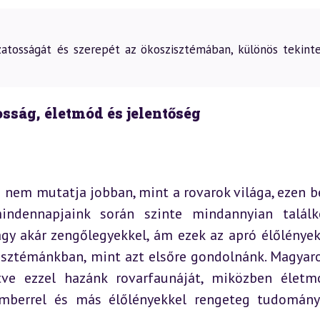
zatosságát és szerepét az ökoszisztémában, különös tekinte
sság, életmód és jelentőség
nem mutatja jobban, mint a rovarok világa, ezen bel
mindennapjaink során szinte mindannyian találk
gy akár zengőlegyekkel, ám ezek az apró élőlények 
isztémánkban, mint azt elsőre gondolnánk. Magyaro
tve ezzel hazánk rovarfaunáját, miközben életmó
emberrel és más élőlényekkel rengeteg tudomán