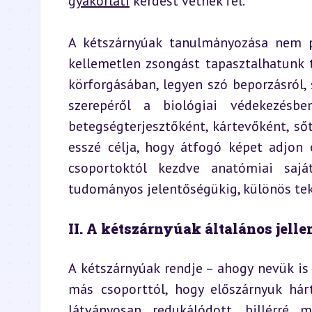
gyakorlati
 kérdést vetnek fel.
A kétszárnyúak tanulmányozása nem p
kellemetlen zsongást tapasztalhatunk t
körforgásában, legyen szó beporzásról,
szerepéről a biológiai védekezésben
betegségterjesztőként, kártevőként, ső
esszé célja, hogy átfogó képet adjon 
csoportoktól kezdve anatómiai sajá
tudományos jelentőségükig, különös tek
II. A kétszárnyúak általános jell
A kétszárnyúak rendje – ahogy nevük is 
más csoporttól, hogy előszárnyuk hárt
látványosan redukálódott, billérré 