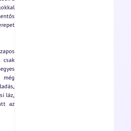
okkal 
entős 
repet 
zapos 
 csak 
egyes 
i még 
adás, 
 láz, 
tt az 