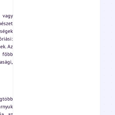
 vagy 
észet 
ségek 
iási: 
k. Az 
 főbb 
ági, 
gtöbb 
rnyuk 
ja az 