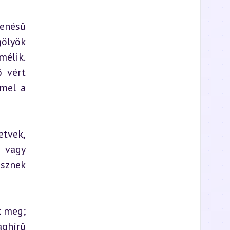
enésű 
ölyök 
élik. 
 vért 
mel a 
tvek, 
 vagy 
sznek 
 meg; 
ghírű 