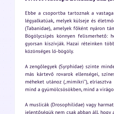
Ebbe a csoportba tartoznak a vastagab
légyalkatúak, melyek külseje és életmód
(Tabanidae), amelyek főként nyáron tám
Bögölycsípés könnyen felismerhető: he
gyorsan kiszívják. Hazai réteinken töb
közönséges ló-bögöly.
A zengőlegyek (Syrphidae) szinte minde
más kártevő rovarok ellenségei, színe
méheket utánoz („mimikri”), elriasztva 
mind a gyümölcsösökben, mind a virágo
A muslicák (Drosophilidae) vagy harma
jelentőségük nem csak abban áll, hogy 