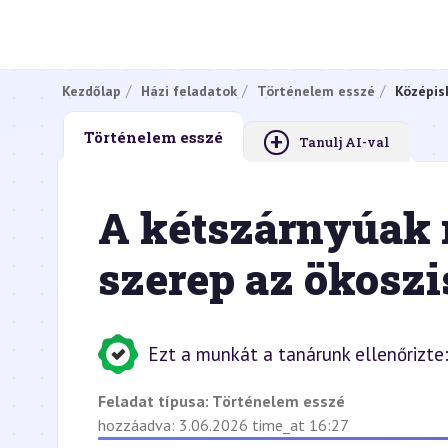
Kezdőlap
Házi feladatok
Történelem esszé
Középis
+
Történelem esszé
Tanulj AI-val
A kétszárnyúak r
szerep az ökosz
Ezt a munkát a tanárunk ellenőrizte
Feladat típusa:
Történelem esszé
hozzáadva: 3.06.2026 time_at 16:27