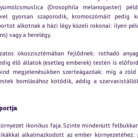
gyümölcsmuslica (Drosophila melanogaster) péld
ivel gyorsan szaporodik, kromoszómáit pedig k
ortot alkotnak a házi légy közeli rokonai: ilyen péld
ns) vagy a herelégy.
zatos ökoszisztémában fejlődnek: rothadó anyag
dig élő állatok (esetleg emberek) testén is előford
mind megjelenésükben szerteágazóak: míg a zöld 
estek bomlásához kötődik, addig a szarvasistállól
portja
örnyezet ikonikus faja. Szinte mindenütt felbukkan,
ikákkal alkalmazkodott az ember környezetéhez: p