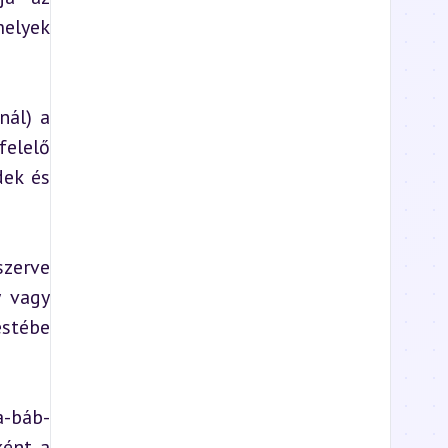
elyek 
ál) a 
lelő 
ek és 
zerve 
 vagy 
stébe 
a-báb-
ént a 