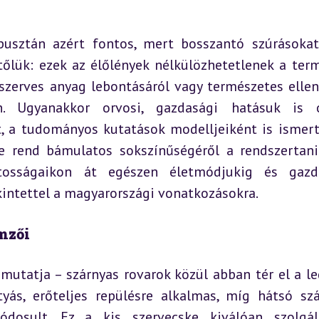
usztán azért fontos, mert bosszantó szúrásokat
őlük: ezek az élőlények nélkülözhetetlenek a term
 szerves anyag lebontásáról vagy természetes ellen
. Ugyanakkor orvosi, gazdasági hatásuk is ór
t, a tudományos kutatások modelljeiként is ismerte
e rend bámulatos sokszínűségéről a rendszertani
tosságaikon át egészen életmódjukig és gazdas
intettel a magyarországi vonatkozásokra.
emzői
mutatja – szárnyas rovarok közül abban tér el a le
yás, erőteljes repülésre alkalmas, míg hátsó szá
módosult. Ez a kis szervecske kiválóan szolgál