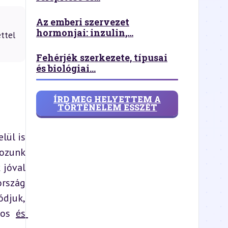
Az emberi szervezet
hormonjai: inzulin,...
ttel
Fehérjék szerkezete, típusai
és biológiai...
ÍRD MEG HELYETTEM A
TÖRTÉNELEM ESSZÉT
ül is 
ozunk 
jóval 
rszág 
djuk, 
yos 
és 