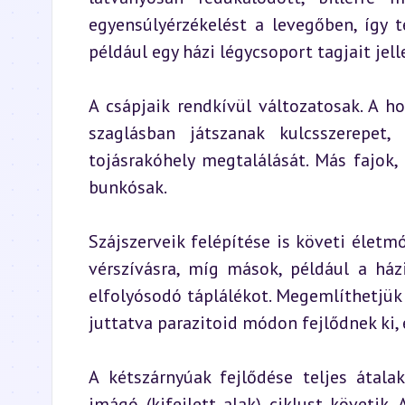
egyensúlyérzékelést a levegőben, így t
például egy házi légycsoport tagjait jell
A csápjaik rendkívül változatosak. A h
szaglásban játszanak kulcsszerepet
tojásrakóhely megtalálását. Más fajok, 
bunkósak.
Szájszerveik felépítése is követi életmó
vérszívásra, míg mások, például a házi
elfolyósodó táplálékot. Megemlíthetjük 
juttatva parazitoid módon fejlődnek ki, e
A kétszárnyúak fejlődése teljes átala
imágó (kifejlett alak) ciklust követik.