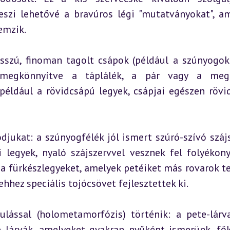
eszi lehetővé a bravúros légi "mutatványokat", am
emzik.
osszú, finoman tagolt csápok (például a szúnyogokn
, megkönnyítve a táplálék, a pár vagy a megfe
például a rövidcsápú legyek, csápjai egészen rövid
djukat: a szúnyogfélék jól ismert szúró-szívó szájs
 legyek, nyaló szájszervvel vesznek fel folyékony
a fürkészlegyeket, amelyek petéiket más rovarok te
hhez speciális tojócsövet fejlesztettek ki.
kulással (holometamorfózis) történik: a pete-lárv
 A lárvák, amelyeket gyakran nyűként ismerünk, fők