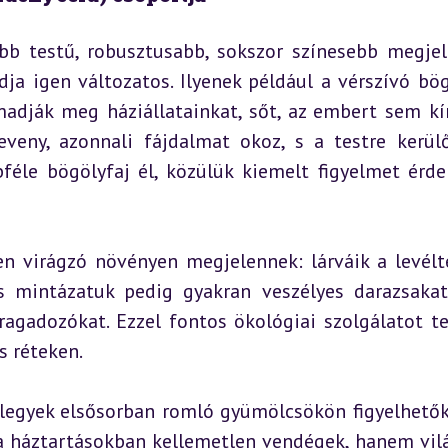
b testű, robusztusabb, sokszor színesebb megjel
ja igen változatos. Ilyenek például a vérszívó bög
adják meg háziállatainkat, sőt, az embert sem kím
veny, azonnali fájdalmat okoz, s a testre kerülő
bféle bögölyfaj él, közülük kiemelt figyelmet érde
n virágzó növényen megjelennek: lárváik a levélte
s mintázatuk pedig gyakran veszélyes darazsakat
ragadozókat. Ezzel fontos ökológiai szolgálatot te
s réteken.
tlegyek elsősorban romló gyümölcsökön figyelhetők
a háztartásokban kellemetlen vendégek, hanem vilá