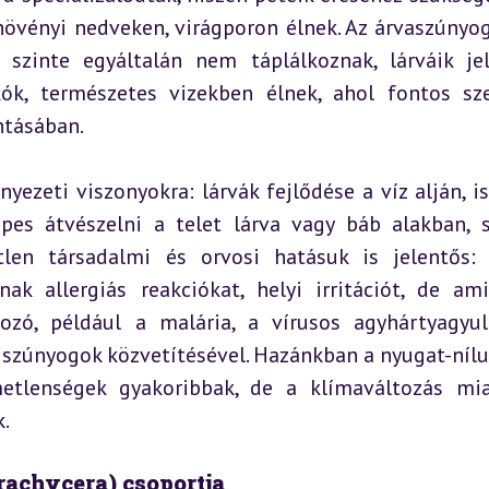
övényi nedveken, virágporon élnek. Az árvaszúnyog
szinte egyáltalán nem táplálkoznak, lárváik jel
kók, természetes vizekben élnek, ahol fontos sze
ntásában.
yezeti viszonyokra: lárvák fejlődése a víz alján, is
es átvészelni a telet lárva vagy báb alakban, s
tlen társadalmi és orvosi hatásuk is jelentős: 
k allergiás reakciókat, helyi irritációt, de am
ozó, például a malária, a vírusos agyhártyagyull
 szúnyogok közvetítésével. Hazánkban a nyugat-nílusi
metlenségek gyakoribbak, de a klímaváltozás mia
.
rachycera) csoportja