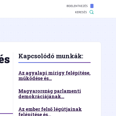
BEJELENTKEZÉS
KERESÉS
és
Kapcsolódó munkák:
Az agyalapi mirigy felépítése,
működése és...
Magyarország parlamenti
demokráciájának...
Az ember felső légútjainak
felépítése és...