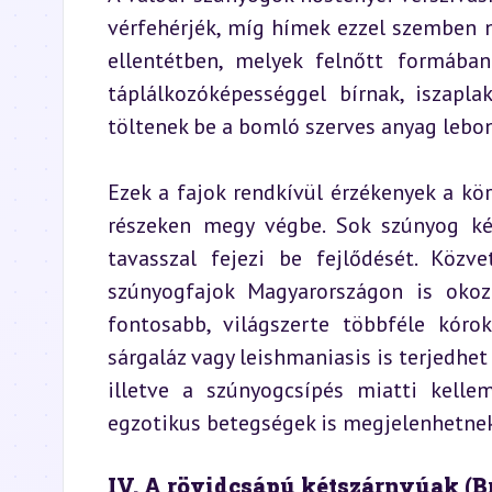
vérfehérjék, míg hímek ezzel szemben n
ellentétben, melyek felnőtt formában 
táplálkozóképességgel bírnak, iszapla
töltenek be a bomló szerves anyag lebo
Ezek a fajok rendkívül érzékenyek a körn
részeken megy végbe. Sok szúnyog kép
tavasszal fejezi be fejlődését. Közve
szúnyogfajok Magyarországon is okozna
fontosabb, világszerte többféle kórok
sárgaláz vagy leishmaniasis is terjedhet
illetve a szúnyogcsípés miatti kelle
egzotikus betegségek is megjelenhetnek
IV. A rövidcsápú kétszárnyúak (B