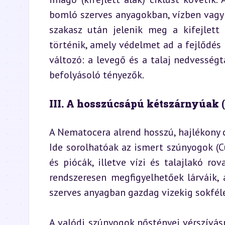
bomló szerves anyagokban, vízben vagy 
szakasz után jelenik meg a kifejlett 
történik, amely védelmet ad a fejlődés
változó: a levegő és a talaj nedvesség
befolyásoló tényezők.
III. A hosszúcsápú kétszárnyúak 
A Nematocera alrend hosszú, hajlékony c
Ide sorolhatóak az ismert szúnyogok (Cu
és piócák, illetve vízi és talajlakó ro
rendszeresen megfigyelhetőek lárváik,
szerves anyagban gazdag vizekig sokfél
A valódi szúnyogok nőstényei vérszívásr