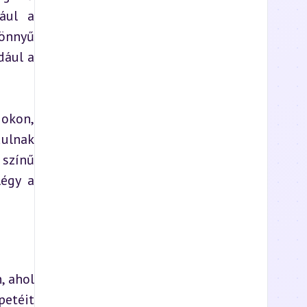
ául a 
önnyű 
ául a 
okon, 
ulnak 
színű 
égy a 
 ahol 
etéit 