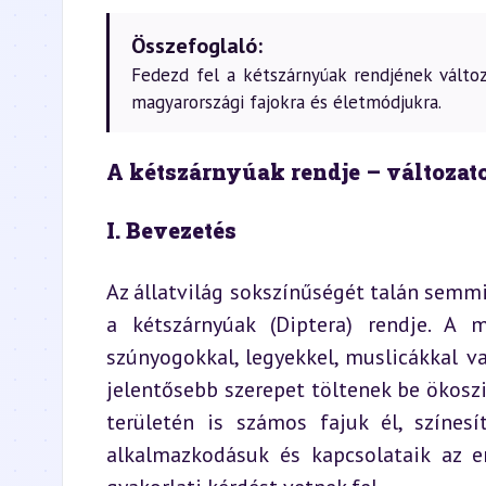
Összefoglaló:
Fedezd fel a kétszárnyúak rendjének válto
magyarországi fajokra és életmódjukra.
A kétszárnyúak rendje – változato
I. Bevezetés
Az állatvilág sokszínűségét talán semmi 
a kétszárnyúak (Diptera) rendje. A 
szúnyogokkal, legyekkel, muslicákkal va
jelentősebb szerepet töltenek be ökosz
területén is számos fajuk él, színesí
alkalmazkodásuk és kapcsolataik az 