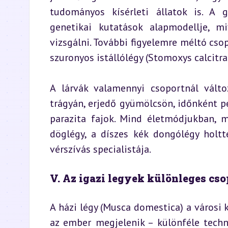
tudományos kísérleti állatok is. A 
genetikai kutatások alapmodellje, m
vizsgálni. További figyelemre méltó csop
szuronyos istállólégy (Stomoxys calcitra
A lárvák valamennyi csoportnál válto
trágyán, erjedő gyümölcsön, időnként pe
parazita fajok. Mind életmódjukban, 
döglégy, a díszes kék dongólégy holtt
vérszívás specialistája.
V. Az igazi legyek különleges cso
A házi légy (Musca domestica) a városi k
az ember megjelenik – különféle techn