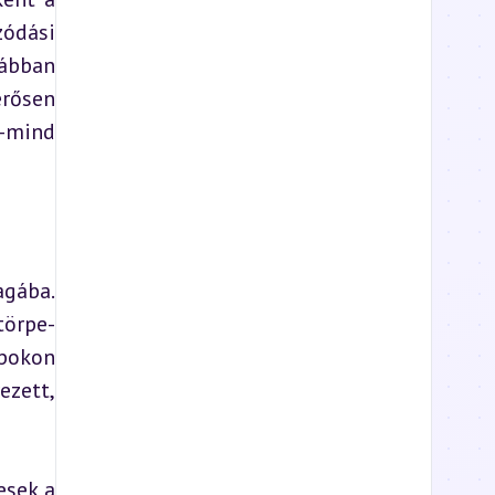
ódási 
ábban 
rősen 
-mind 
gába. 
örpe- 
pokon 
zett, 
sek a 