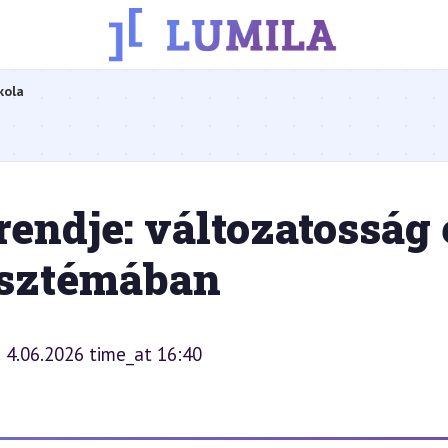
kola
endje: változatosság 
isztémában
: 4.06.2026 time_at 16:40