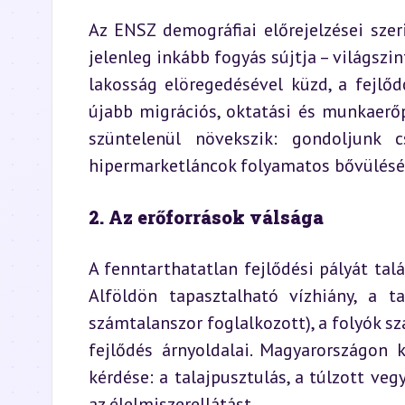
Az ENSZ demográfiai előrejelzései sze
jelenleg inkább fogyás sújtja – világszi
lakosság elöregedésével küzd, a fejlődő
újabb migrációs, oktatási és munkaerőp
szüntelenül növekszik: gondoljunk c
hipermarketláncok folyamatos bővülésé
2. Az erőforrások válsága
A fenntarthatatlan fejlődési pályát tal
Alföldön tapasztalható vízhiány, a 
számtalanszor foglalkozott), a folyók s
fejlődés árnyoldalai. Magyarországon
kérdése: a talajpusztulás, a túlzott veg
az élelmiszerellátást.