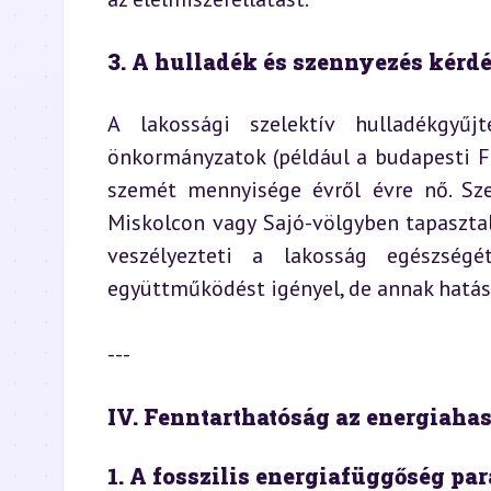
3. A hulladék és szennyezés kérd
A lakossági szelektív hulladékgyű
önkormányzatok (például a budapesti FK
szemét mennyisége évről évre nő. Szen
Miskolcon vagy Sajó-völgyben tapasztal
veszélyezteti a lakosság egészségé
együttműködést igényel, de annak hatása
---
IV. Fenntarthatóság az energiaha
1. A fosszilis energiafüggőség p