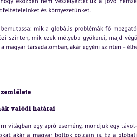
 hogy eközben nem veszélyeztetjük a jövő nemze
tfeltételeinket és környezetünket.
gy bemutassa: mik a globális problémák fő mozgatór
zi szinten, mik ezek mélyebb gyökerei, majd végül
 a magyar társadalomban, akár egyéni szinten – élhe
szemlélete
mák valódi határai
rn világban egy apró esemény, mondjuk egy távol-k
kat akár a magyar boltok polcain is. Ez a globaliz