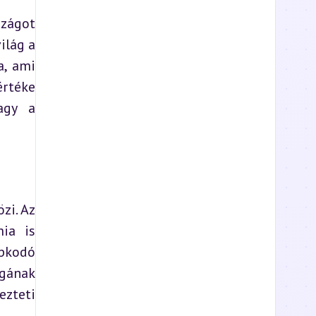
zágot 
lág a 
, ami 
rtéke 
agy a 
i. Az 
ia is 
pkodó 
gának 
zteti 