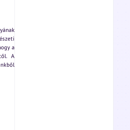
yának 
szeti 
ogy a 
l. A 
nkből 