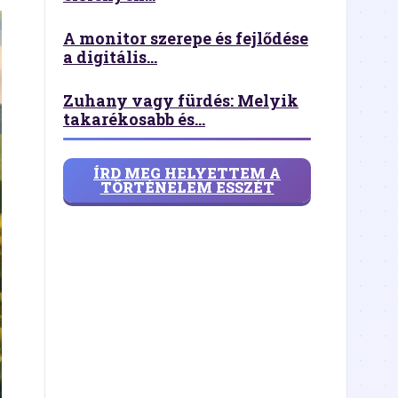
A monitor szerepe és fejlődése
a digitális...
Zuhany vagy fürdés: Melyik
takarékosabb és...
ÍRD MEG HELYETTEM A
TÖRTÉNELEM ESSZÉT