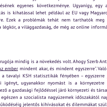
ésének egyenes következménye. Ugyanígy, egy af
tás is kihatással lehet például az EU vagy Magyaro
ére. Ezek a problémák tehát nem tarthatók meg 
 légkör, a világgazdaság, de még az online informác
gója mindig is a növekedés volt. Ahogy Szerb Antal
Az ember
 mindent akar, és mindent egyszerre”. Valób
 tavalyi KSH statisztikák fényében – egyszerre j
si igényt, ugyanakkor nyomást is a környezetre 
ző a gazdasági fejlődéssel járó környezeti és társa
 egészen a szocialista nagyüzemek időszakától nap
működéséig jelentős kihívásokat és dilemmákat szül