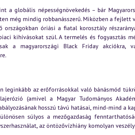
rint a globális népességnövekedés – bár Magyarors
nten még mindig robbanásszerű. Miközben a fejlett vi
 országokban óriási a fiatal korosztály részaránya
iaci kihívásokat szül. A termelés és fogyasztás mé
sak a magyarországi Black Friday akciókra, v
re.
án leginkább az erőforrásokkal való bánásmód tükröz
talajerózió (amivel a Magyar Tudományos Akadém
zabályozásának hosszú távú hatásai, mind-mind a ka
 különösen súlyos a mezőgazdaság fenntarthatósá
yszerhasználat, az öntözővízhiány komolyan veszélye