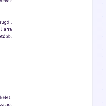
dékek 
ugói, 
 arra 
tőbb, 
eleti 
áció, 