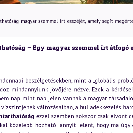
rthatóság magyar szemmel írt esszéjét, amely segít megérte
rthatóság – Egy magyar szemmel írt átfogó 
ndennapi beszélgetésekben, mint a „globális problé
doz mindannyiunk jövőjére nézve. Ezek a kérdése
anem nap mint nap jelen vannak a magyar társadal
a vízszintjének változásaiban, a hulladékkezelés harc
ntarthatóság
 ezzel szemben sokszor csak elvont cé
kal közelebb hozható: annyit jelent, hogy ma úgy é