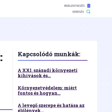
BEJELENTKEZÉS
KERESÉS
:
Kapcsolódó munkák:
A XXI. századi környezeti
kihívások és...
Környezetvédelem: miért
fontos és hogyan...
A levegő szerepe és hatása az
élőlények...