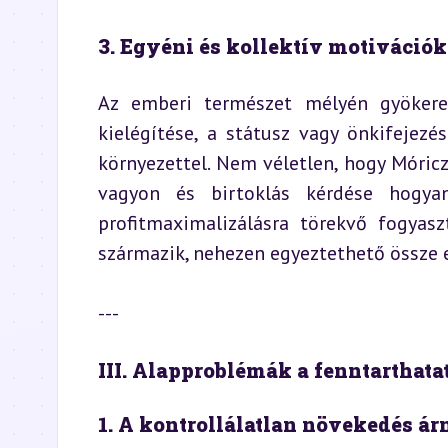
3. Egyéni és kollektív motivációk
Az emberi természet mélyén gyökerez
kielégítése, a státusz vagy önkifejezé
környezettel. Nem véletlen, hogy Móric
vagyon és birtoklás kérdése hogya
profitmaximalizálásra törekvő fogyasz
származik, nehezen egyeztethető össze 
---
III. Alapproblémák a fenntarthata
1. A kontrollálatlan növekedés ár