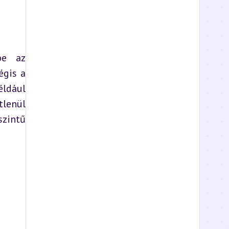
e az 
gis a 
ldául 
lenül 
intű 