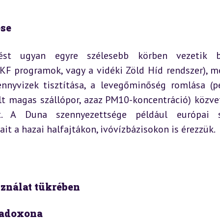
ése
jtést ugyan egyre szélesebb körben vezetik b
F programok, vagy a vidéki Zöld Híd rendszer), mé
nyvizek tisztítása, a levegőminőség romlása (pé
t magas szállópor, azaz PM10-koncentráció) közvet
t. A Duna szennyezettsége például európai sz
it a hazai halfajtákon, ivóvízbázisokon is érezzük.
sználat tükrében
aradoxona