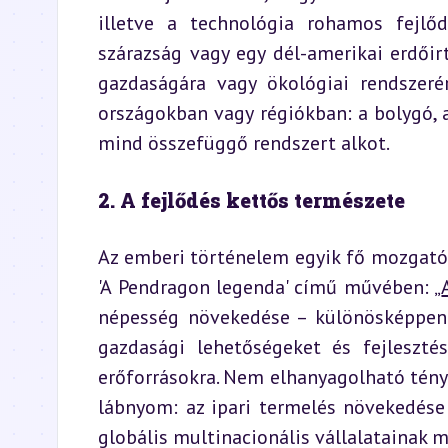
illetve a technológia rohamos fejlőd
szárazság vagy egy dél-amerikai erdőir
gazdaságára vagy ökológiai rendszer
országokban vagy régiókban: a bolygó, a
mind összefüggő rendszert alkot.
2. A fejlődés kettős természete
Az emberi történelem egyik fő mozgatóru
'A Pendragon legenda' című művében: „
népesség növekedése – különösképpen a
gazdasági lehetőségeket és fejleszté
erőforrásokra. Nem elhanyagolható ténye
lábnyom: az ipari termelés növekedése
globális multinacionális vállalatainak 