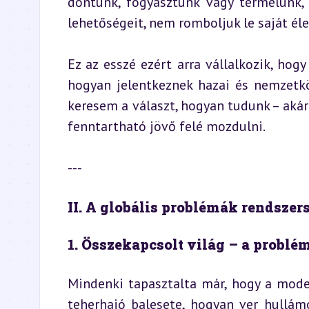
döntünk, fogyasztunk vagy termelünk,
lehetőségeit, nem romboljuk le saját éle
Ez az esszé ezért arra vállalkozik, ho
hogyan jelentkeznek hazai és nemzetkö
keresem a választ, hogyan tudunk – akár
fenntartható jövő felé mozdulni.
---
II. A globális problémák rendszer
1. Összekapcsolt világ – a problé
Mindenki tapasztalta már, hogy a mode
teherhajó balesete, hogyan ver hullámo