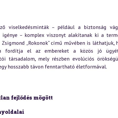
ő viselkedésminták – például a biztonság vág
s igénye – komplex viszonyt alakítanak ki a termé
z Zsigmond „Rokonok” című művében is láthatjuk, h
n fordítja el az embereket a közös jó ügyétő
tói társadalom, mely részben evolúciós örökségü
egy hosszabb távon fenntartható életformával.
tlan fejlődés mögött
nyoldalai