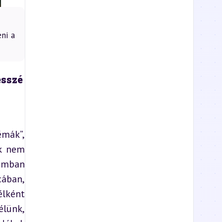
ni a
esszé
mák”, 
k nem 
omban 
ában, 
lként 
lünk, 