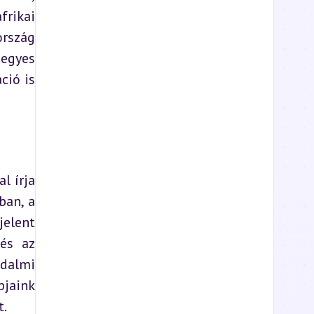
rikai 
rszág 
egyes 
ió is 
 írja 
an, a 
elent 
és az 
dalmi 
jaink 
t.