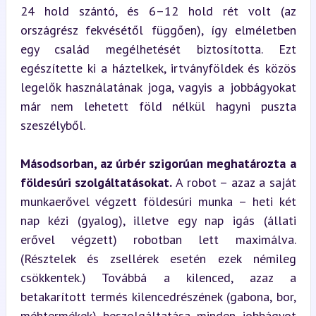
24 hold szántó, és 6–12 hold rét volt (az 
országrész fekvésétől függően), így elméletben 
egy család megélhetését biztosította. Ezt 
egészítette ki a háztelkek, irtványföldek és közös 
legelők használatának joga, vagyis a jobbágyokat 
már nem lehetett föld nélkül hagyni puszta 
szeszélyből.
Másodsorban, az úrbér szigorúan meghatározta a 
földesúri szolgáltatásokat.
 A robot – azaz a saját 
munkaerővel végzett földesúri munka – heti két 
nap kézi (gyalog), illetve egy nap igás (állati 
erővel végzett) robotban lett maximálva. 
(Résztelek és zsellérek esetén ezek némileg 
csökkentek.) Továbbá a kilenced, azaz a 
betakarított termés kilencedrészének (gabona, bor, 
méhtermékek) beszolgáltatása minden jobbágyot 