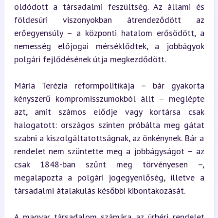
oldódott a társadalmi feszültség. Az állami és 
földesúri viszonyokban átrendeződött az 
erőegyensúly – a központi hatalom erősödött, a 
nemesség előjogai mérséklődtek, a jobbágyok 
polgári fejlődésének útja megkezdődött.
Mária Terézia reformpolitikája – bár gyakorta 
kényszerű kompromisszumokból állt – meglépte 
azt, amit számos elődje vagy kortársa csak 
halogatott: országos szinten próbálta meg gátat 
szabni a kiszolgáltatottságnak, az önkénynek. Bár a 
rendelet nem szüntette meg a jobbágyságot – az 
csak 1848-ban szűnt meg törvényesen –, 
megalapozta a polgári jogegyenlőség, illetve a 
társadalmi átalakulás későbbi kibontakozását.
A magyar társadalom számára az úrbéri rendelet 