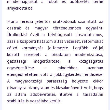
mindennapjaikat a robot és adófizetés terhe 
árnyékolta be.
Mária Terézia jelentős uralkodónak számított az 
osztrák és magyar történelemben egyaránt. 
Uralkodási éveit a felvilágosult abszolutizmus, 
azaz a központi hatalom által vezérelt, reformokat 
célzó kormányzás jellemezte. Legfőbb céljai 
között szerepelt a birodalom modernizálása, 
gazdasági megerősítése, a közigazgatás 
egységesítése – mindehhez azonban 
elengedhetetlen volt a jobbágykérdés rendezése. 
A magyarországi parasztság helyzete ekkor 
olyannyira bizonytalan és kizsákmányolt volt, hogy 
az állam adóbevételei, illetve a társadalmi 
stabilitás is veszélybe került.