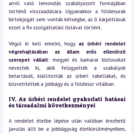
arról való lemondás szabályozott formájában 
történő visszaadására. Ugyanakkor a földesurak 
birtokjogát sem vonták kétségbe, az ő kárpótlásuk 
ezzel a fix szolgáltatási listával történt.
Végül ki kell emelni, hogy 
az úrbéri rendelet 
végrehajtásában az állam erős ellenőrző 
szerepet vállalt
: megyei és kamarai biztosokat 
neveztek ki, akik felügyelték a szabályok 
betartását, kiállították az úrbéri tabellákat, és 
közvetítettek a jobbágy és a földesúr vitáiban.
IV. Az úrbéri rendelet gyakorlati hatásai 
és társadalmi következményei
A rendelet életbe lépése után valóban érezhető 
javulás állt be a jobbágyság életkörülményeiben, 