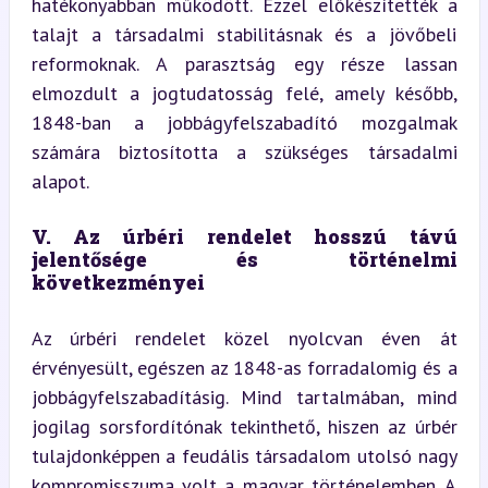
hatékonyabban működött. Ezzel előkészítették a 
talajt a társadalmi stabilitásnak és a jövőbeli 
reformoknak. A parasztság egy része lassan 
elmozdult a jogtudatosság felé, amely később, 
1848-ban a jobbágyfelszabadító mozgalmak 
számára biztosította a szükséges társadalmi 
alapot.
V. Az úrbéri rendelet hosszú távú 
jelentősége és történelmi 
következményei
Az úrbéri rendelet közel nyolcvan éven át 
érvényesült, egészen az 1848-as forradalomig és a 
jobbágyfelszabadításig. Mind tartalmában, mind 
jogilag sorsfordítónak tekinthető, hiszen az úrbér 
tulajdonképpen a feudális társadalom utolsó nagy 
kompromisszuma volt a magyar történelemben. A 