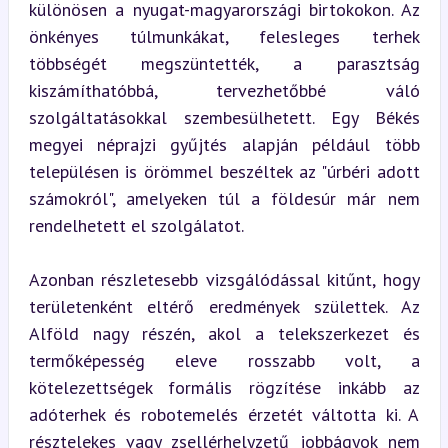
különösen a nyugat-magyarországi birtokokon. Az 
önkényes túlmunkákat, felesleges terhek 
többségét megszüntették, a parasztság 
kiszámíthatóbbá, tervezhetőbbé váló 
szolgáltatásokkal szembesülhetett. Egy Békés 
megyei néprajzi gyűjtés alapján például több 
településen is örömmel beszéltek az "úrbéri adott 
számokról", amelyeken túl a földesúr már nem 
rendelhetett el szolgálatot.
Azonban részletesebb vizsgálódással kitűnt, hogy 
területenként eltérő eredmények születtek. Az 
Alföld nagy részén, akol a telekszerkezet és 
termőképesség eleve rosszabb volt, a 
kötelezettségek formális rögzítése inkább az 
adóterhek és robotemelés érzetét váltotta ki. A 
résztelekes vagy zsellérhelyzetű jobbágyok nem 