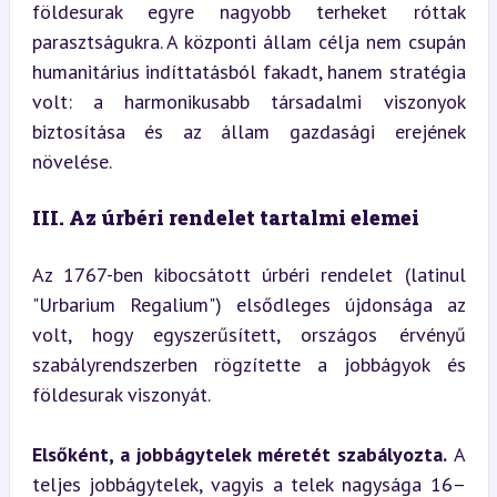
földesurak egyre nagyobb terheket róttak 
parasztságukra. A központi állam célja nem csupán 
humanitárius indíttatásból fakadt, hanem stratégia 
volt: a harmonikusabb társadalmi viszonyok 
biztosítása és az állam gazdasági erejének 
növelése.
III. Az úrbéri rendelet tartalmi elemei
Az 1767-ben kibocsátott úrbéri rendelet (latinul 
"Urbarium Regalium") elsődleges újdonsága az 
volt, hogy egyszerűsített, országos érvényű 
szabályrendszerben rögzítette a jobbágyok és 
földesurak viszonyát.
Elsőként, a jobbágytelek méretét szabályozta.
 A 
teljes jobbágytelek, vagyis a telek nagysága 16–