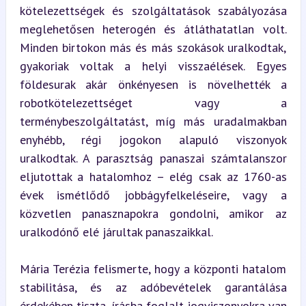
kötelezettségek és szolgáltatások szabályozása 
meglehetősen heterogén és átláthatatlan volt. 
Minden birtokon más és más szokások uralkodtak, 
gyakoriak voltak a helyi visszaélések. Egyes 
földesurak akár önkényesen is növelhették a 
robotkötelezettséget vagy a 
terménybeszolgáltatást, míg más uradalmakban 
enyhébb, régi jogokon alapuló viszonyok 
uralkodtak. A parasztság panaszai számtalanszor 
eljutottak a hatalomhoz – elég csak az 1760-as 
évek ismétlődő jobbágyfelkeléseire, vagy a 
közvetlen panasznapokra gondolni, amikor az 
uralkodónő elé járultak panaszaikkal.
Mária Terézia felismerte, hogy a központi hatalom 
stabilitása, és az adóbevételek garantálása 
érdekében tiszta, írásba foglalt jogviszonyokra van 