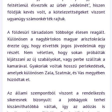
feltétlenül élvezték az úrbér „védelmét”, hiszen 
földjük kevés volt, a kötelezettségeket viszont 
ugyanúgy számonkérték rajtuk.
A földesúri társadalom többsége élesen reagált. 
Különösen a nagybirtokos magyar arisztokrácia 
érezte úgy, hogy elvették jogos jövedelmük egy 
részét. Nem véletlen, hogy sokan próbálták 
kijátszani az új szabályokat, vagy perbe szálltak a 
kamarával. Gyakoriak voltak hosszú perlekedések, 
amelyek különösen Zala, Szatmár, és Vas megyében 
húzódtak el.
Az állami szempontból viszont a rendelkezés 
sikeresnek bizonyult: a jobbágyok terhei 
kiszámíthatóbbá váltak, így az adózás is 