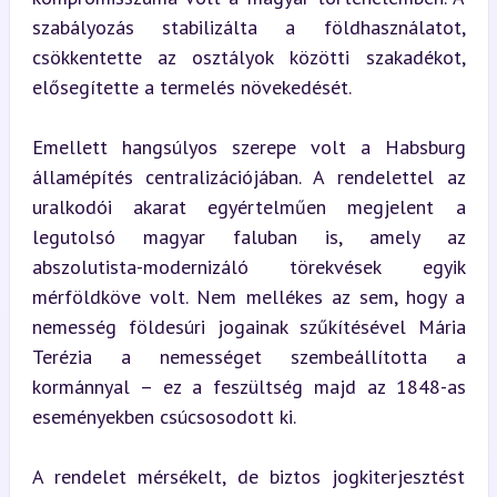
szabályozás stabilizálta a földhasználatot, 
csökkentette az osztályok közötti szakadékot, 
elősegítette a termelés növekedését.
Emellett hangsúlyos szerepe volt a Habsburg 
államépítés centralizációjában. A rendelettel az 
uralkodói akarat egyértelműen megjelent a 
legutolsó magyar faluban is, amely az 
abszolutista-modernizáló törekvések egyik 
mérföldköve volt. Nem mellékes az sem, hogy a 
nemesség földesúri jogainak szűkítésével Mária 
Terézia a nemességet szembeállította a 
kormánnyal – ez a feszültség majd az 1848-as 
eseményekben csúcsosodott ki.
A rendelet mérsékelt, de biztos jogkiterjesztést 