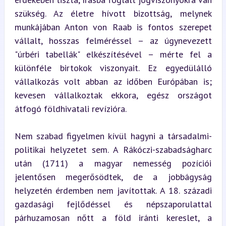
szükség. Az életre hívott bizottság, melynek 
munkájában Anton von Raab is fontos szerepet 
vállalt, hosszas felméréssel – az úgynevezett 
"úrbéri tabellák" elkészítésével – mérte fel a 
különféle birtokok viszonyait. Ez egyedülálló 
vállalkozás volt abban az időben Európában is; 
kevesen vállalkoztak ekkora, egész országot 
átfogó földhivatali revízióra.
Nem szabad figyelmen kívül hagyni a társadalmi-
politikai helyzetet sem. A Rákóczi-szabadságharc 
után (1711) a magyar nemesség pozíciói 
jelentősen megerősödtek, de a jobbágyság 
helyzetén érdemben nem javítottak. A 18. századi 
gazdasági fejlődéssel és népszaporulattal 
párhuzamosan nőtt a föld iránti kereslet, a 