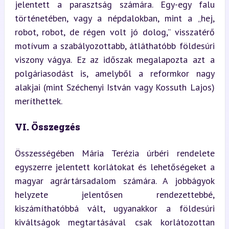
jelentett a parasztság számára. Egy-egy falu 
történetében, vagy a népdalokban, mint a „hej, 
robot, robot, de régen volt jó dolog,” visszatérő 
motívum a szabályozottabb, átláthatóbb földesúri 
viszony vágya. Ez az időszak megalapozta azt a 
polgáriasodást is, amelyből a reformkor nagy 
alakjai (mint Széchenyi István vagy Kossuth Lajos) 
meríthettek.
VI. Összegzés
Összességében Mária Terézia úrbéri rendelete 
egyszerre jelentett korlátokat és lehetőségeket a 
magyar agrártársadalom számára. A jobbágyok 
helyzete jelentősen rendezettebbé, 
kiszámíthatóbbá vált, ugyanakkor a földesúri 
kiváltságok megtartásával csak korlátozottan 