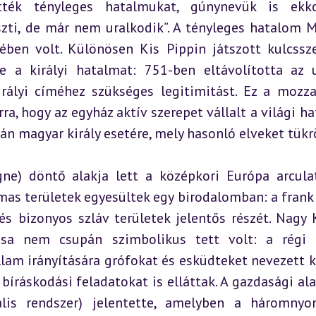
tték tényleges hatalmukat, gúnynevük is ekko
szti, de már nem uralkodik”. A tényleges hatalom Ma
ben volt. Különösen Kis Pippin játszott kulcssze
 a királyi hatalmat: 751-ben eltávolította az u
irályi címéhez szükséges legitimitást. Ez a mozza
ra, hogy az egyház aktív szerepet vállalt a világi ha
ván magyar király esetére, mely hasonló elveket tükr
gne) döntő alakja lett a középkori Európa arculat
mas területek egyesültek egy birodalomban: a frank 
s bizonyos szláv területek jelentős részét. Nagy K
sa nem csupán szimbolikus tett volt: a régi r
lam irányítására grófokat és esküdteket nevezett ki,
 bíráskodási feladatokat is elláttak. A gazdasági ala
lis rendszer) jelentette, amelyben a háromnyo