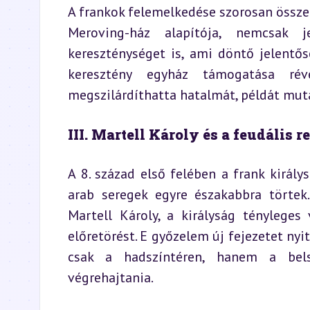
A frankok felemelkedése szorosan összef
Meroving-ház alapítója, nemcsak j
kereszténységet is, ami döntő jelentős
keresztény egyház támogatása ré
megszilárdíthatta hatalmát, példát mut
III. Martell Károly és a feudális 
A 8. század első felében a frank király
arab seregek egyre északabbra törtek.
Martell Károly, a királyság tényleges 
előretörést. E győzelem új fejezetet ny
csak a hadszíntéren, hanem a belső
végrehajtania.