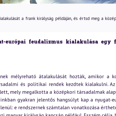
alakulását a frank királyság példáján, és értsd meg a közép
-európai feudalizmus kialakulása egy f
nek mélyreható átalakulását hozták, amikor a ko
adalmi és politikai rendek kezdtek kialakulni. Az 
ett, mely megalkotta a középkori társadalmak alapv
inkban gyakran jelentős hangsúlyt kap a nyugat-eu
lenül: e rendszernek számtalan vonatkozása érthet
zi magyar királyság kapcsán például. Esszém célja, h