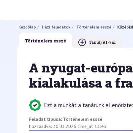
Kezdőlap
Házi feladatok
Történelem esszé
Középis
+
Történelem esszé
Tanulj AI-val
A nyugat-európa
kialakulása a fr
Ezt a munkát a tanárunk ellenőrizte
Feladat típusa:
Történelem esszé
hozzáadva: 30.03.2026 time_at 13:43