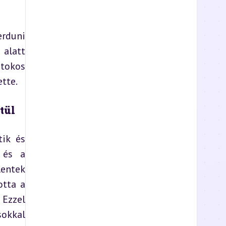
rduni 
alatt 
tokos 
tte.
tül
ik és 
és a 
entek 
tta a 
Ezzel 
okkal 