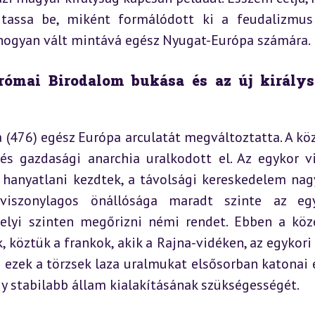
utassa be, miként formálódott ki a feudalizmus
hogyan vált mintává egész Nyugat-Európa számára.
-római Birodalom bukása és az új királys
476) egész Európa arculatát megváltoztatta. A köz
és gazdasági anarchia uralkodott el. Az egykor vi
 hanyatlani kezdtek, a távolsági kereskedelem nagy
viszonylagos önállósága maradt szinte az egye
elyi szinten megőrizni némi rendet. Ebben a köz
öztük a frankok, akik a Rajna-vidéken, az egykori G
 ezek a törzsek laza uralmukat elsősorban katonai e
y stabilabb állam kialakításának szükségességét.