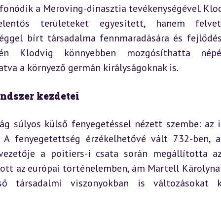
onódik a Meroving-dinasztia tevékenységével. Klodv
elentős területeket egyesített, hanem felvet
éggel bírt társadalma fennmaradására és fejlődésé
vén Klodvig könnyebben mozgósíthatta népé
atva a környező germán királyságoknak is.
rendszer kezdetei
ság súlyos külső fenyegetéssel nézett szembe: az i
 A fenyegetettség érzékelhetővé vált 732-ben, a
vezetője a poitiers-i csata során megállította az
itott az európai történelemben, ám Martell Károlyna
 társadalmi viszonyokban is változásokat kel