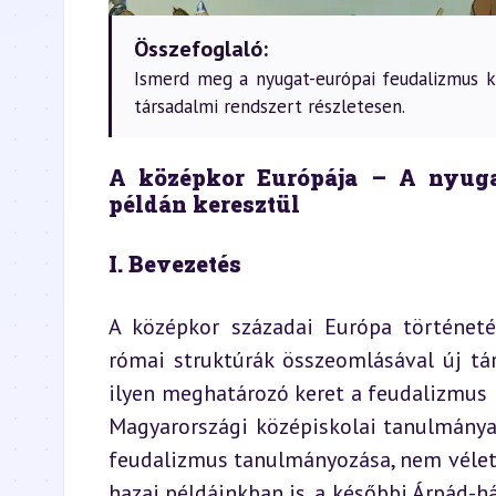
Összefoglaló:
Ismerd meg a nyugat-európai feudalizmus ki
társadalmi rendszert részletesen.
A középkor Európája – A nyugat
példán keresztül
I. Bevezetés
A középkor századai Európa történeté
római struktúrák összeomlásával új társ
ilyen meghatározó keret a feudalizmus l
Magyarországi középiskolai tanulmánya
feudalizmus tanulmányozása, nem vélet
hazai példáinkban is, a későbbi Árpád-há