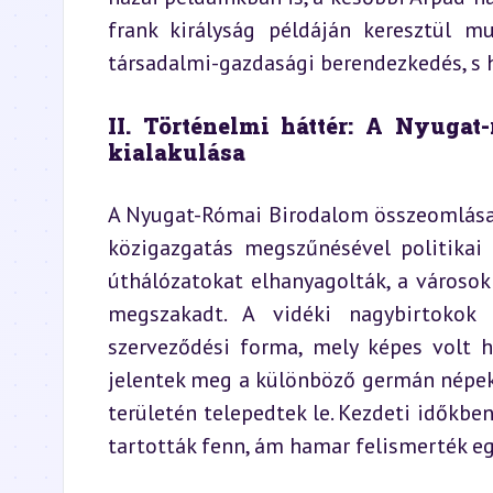
frank királyság példáján keresztül m
társadalmi-gazdasági berendezkedés, s 
II. Történelmi háttér: A Nyugat
kialakulása
A Nyugat-Római Birodalom összeomlása (
közigazgatás megszűnésével politikai 
úthálózatokat elhanyagolták, a városok
megszakadt. A vidéki nagybirtokok 
szerveződési forma, mely képes volt h
jelentek meg a különböző germán népek, k
területén telepedtek le. Kezdeti időkben
tartották fenn, ám hamar felismerték eg