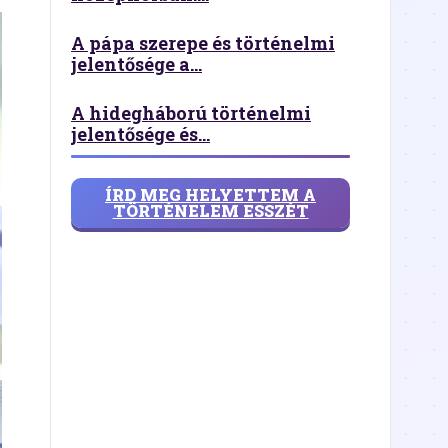
A pápa szerepe és történelmi
jelentősége a...
A hidegháború történelmi
jelentősége és...
ÍRD MEG HELYETTEM A
TÖRTÉNELEM ESSZÉT