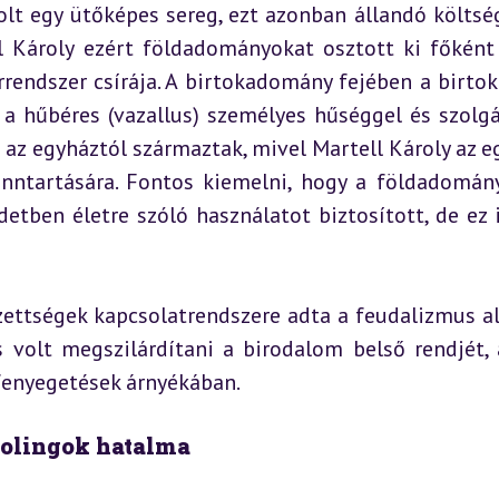
lt egy ütőképes sereg, ezt azonban állandó költség
l Károly ezért földadományokat osztott ki főként 
rendszer csírája. A birtokadomány fejében a birtok
, a hűbéres (vazallus) személyes hűséggel és szolgál
 az egyháztól származtak, mivel Martell Károly az eg
enntartására. Fontos kiemelni, hogy a földadomán
detben életre szóló használatot biztosított, de ez i
ettségek kapcsolatrendszere adta a feudalizmus ala
 volt megszilárdítani a birodalom belső rendjét, 
 fenyegetések árnyékában.
rolingok hatalma