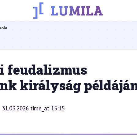
kola
i feudalizmus
ank királyság példájá
: 31.03.2026 time_at 15:15