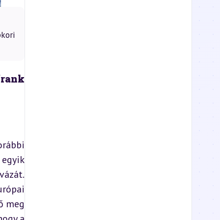
kori
rank 
rábbi 
egyik 
ázát. 
rópai 
ő meg 
ogy a 