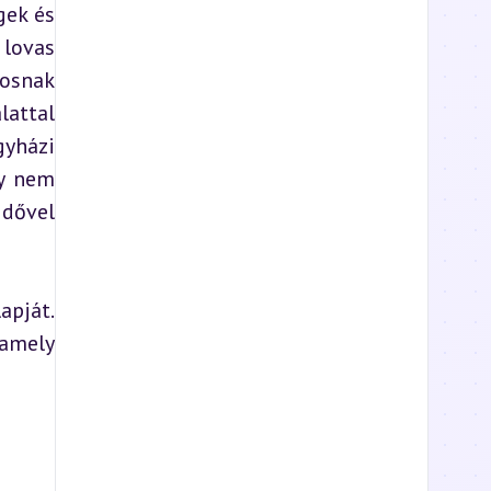
ek és 
lovas 
osnak 
attal 
yházi 
y nem 
dővel 
pját. 
amely 