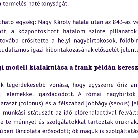
a termelés hatékonyságát.
ható egység: Nagy Károly halála után az 843-as ve
tt, a központosított hatalom szinte pillanatok 
vább erősítette a helyi nagybirtokosok, földbir
eudalizmus igazi kibontakozásának előszelét jelente
gi modell kialakulása a frank példán keresz
k legérdekesebb vonása, hogy egyszerre őriz ant
j elemekkel gazdagodott. A római nagybirtok 
aszt (colonus) és a félszabad jobbágy (servus) jel
 munkási státuszát az idő előrehaladtával felválto
e terménnyel és szolgálatokkal tartoztak uruknak. 
béri láncolata erősödött; ők maguk is szolgáltatás