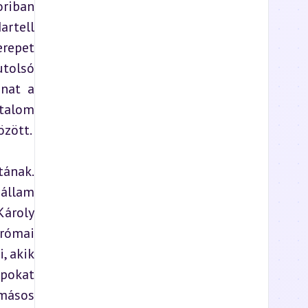
riban 
rtell 
repet 
tolsó 
nat a 
talom 
özött.
ának. 
állam 
ároly 
ómai 
 akik 
pokat 
másos 