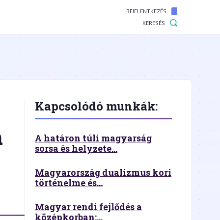
BEJELENTKEZÉS
KERESÉS
Kapcsolódó munkák:
n
A határon túli magyarság
sorsa és helyzete...
Magyarország dualizmus kori
történelme és...
Magyar rendi fejlődés a
középkorban:...