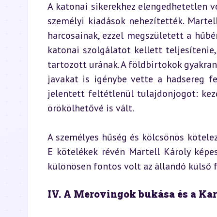
A katonai sikerekhez elengedhetetlen vo
személyi kiadások nehezítették. Martel
harcosainak, ezzel megszületett a hűbér
katonai szolgálatot kellett teljesítenie
tartozott urának. A földbirtokok gyakran
javakat is igénybe vette a hadsereg f
jelentett feltétlenül tulajdonjogot: kez
örökölhetővé is vált.
A személyes hűség és kölcsönös kötelez
E kötelékek révén Martell Károly képes
különösen fontos volt az állandó külső
IV. A Merovingok bukása és a Ka