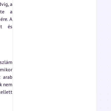
ig, a 
te a 
re. A 
t és 
szlám 
mikor 
 arab 
k nem 
lett 