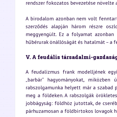
rendszer fokozatos bevezetése növelte 
A birodalom azonban nem volt fenntart
szerződés alapján három részre oszlo
meggyengült. Ez a folyamat azonban to
hűbérurak önállóságát és hatalmát – a f
V. A feudális társadalmi-gazdasá
A feudalizmus frank modelljének egyi
„barbár” hagyományokat, miközben ú
rabszolgamunka helyett már a szabad par
meg a földeken. A rabszolgák örökletes
jobbágyság: földhöz jutottak, de cseréb
párhuzamosan a földbirtokos lovagok hű