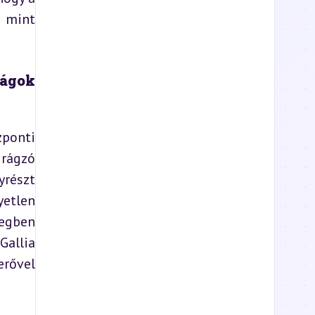
 mint 
ágok 
ponti 
rágzó 
részt 
tlen 
egben 
allia 
rővel 