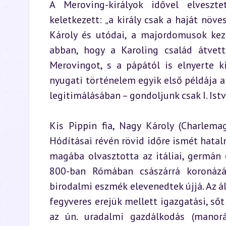
A Meroving-királyok idővel elveszte
keletkezett: „a király csak a haját növe
Károly és utódai, a majordomusok kezé
abban, hogy a Karoling család átvette
Merovingot, s a pápától is elnyerte k
nyugati történelem egyik első példája ar
legitimálásában – gondoljunk csak I. Ist
Kis Pippin fia, Nagy Károly (Charlema
Hódításai révén rövid időre ismét hatal
magába olvasztotta az itáliai, germán é
800-ban Rómában császárrá koronázá
birodalmi eszmék elevenedtek újjá. Az ál
fegyveres erejük mellett igazgatási, sőt
az ún. uradalmi gazdálkodás (manorá