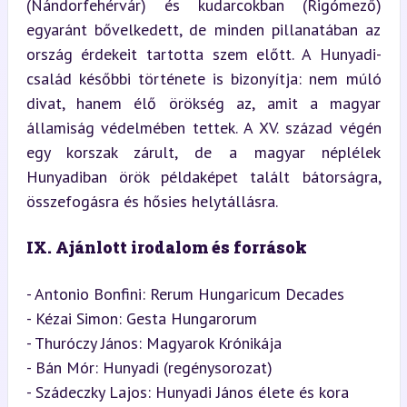
(Nándorfehérvár) és kudarcokban (Rigómező) 
egyaránt bővelkedett, de minden pillanatában az 
ország érdekeit tartotta szem előtt. A Hunyadi-
család későbbi története is bizonyítja: nem múló 
divat, hanem élő örökség az, amit a magyar 
államiság védelmében tettek. A XV. század végén 
egy korszak zárult, de a magyar néplélek 
Hunyadiban örök példaképet talált bátorságra, 
összefogásra és hősies helytállásra.
IX. Ajánlott irodalom és források
- Antonio Bonfini: Rerum Hungaricum Decades  

- Kézai Simon: Gesta Hungarorum  

- Thuróczy János: Magyarok Krónikája  

- Bán Mór: Hunyadi (regénysorozat)  

- Szádeczky Lajos: Hunyadi János élete és kora  
