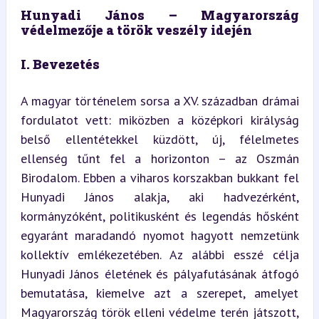
Hunyadi János – Magyarország 
védelmezője a török veszély idején
I. Bevezetés
A magyar történelem sorsa a XV. században drámai 
fordulatot vett: miközben a középkori királyság 
belső ellentétekkel küzdött, új, félelmetes 
ellenség tűnt fel a horizonton – az Oszmán 
Birodalom. Ebben a viharos korszakban bukkant fel 
Hunyadi János alakja, aki hadvezérként, 
kormányzóként, politikusként és legendás hősként 
egyaránt maradandó nyomot hagyott nemzetünk 
kollektív emlékezetében. Az alábbi esszé célja 
Hunyadi János életének és pályafutásának átfogó 
bemutatása, kiemelve azt a szerepet, amelyet 
Magyarország török elleni védelme terén játszott, 