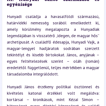
egyénisége
Hunyadi családja a havasalföldi származású, 
határvidéki nemesség sorából emelkedett ki, 
amely körülmény megalapozta a Hunyadiak 
legendájában is visszatérő „idegen, de magyar hős” 
archetípusát. A családfő édesapja, Hunyadi Vajk, a 
magyar-lengyel hadjáratok sodrában szerzett 
tekintélyt és kisebb birtokokat. János, anyjának – 
egyes feltételezések szerint – oláh (román) 
eredetétől függetlenül, teljes mértékben a magyar 
társadalomba integrálódott.
Hunyadi János érzékeny politikai ösztönnel és 
kivételes katonai érzékkel volt megáldva: 
kortársai – kronikások, mint Kézai Simon – 
bátorságot, gyors döntési képességet és valódi 