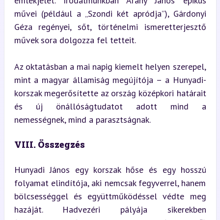
emlékjelet. Irodalmunkban Arany János epikus 
művei (például a „Szondi két apródja”), Gárdonyi 
Géza regényei, sőt, történelmi ismeretterjesztő 
művek sora dolgozza fel tetteit.
Az oktatásban a mai napig kiemelt helyen szerepel, 
mint a magyar államiság megújítója – a Hunyadi-
korszak megerősítette az ország középkori határait 
és új önállóságtudatot adott mind a 
nemességnek, mind a parasztságnak.
VIII. Összegzés
Hunyadi János egy korszak hőse és egy hosszú 
folyamat elindítója, aki nemcsak fegyverrel, hanem 
bölcsességgel és együttműködéssel védte meg 
hazáját. Hadvezéri pályája sikerekben 