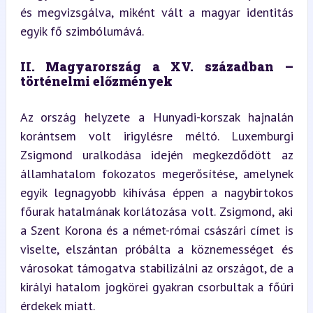
és megvizsgálva, miként vált a magyar identitás 
egyik fő szimbólumává.
II. Magyarország a XV. században – 
történelmi előzmények
Az ország helyzete a Hunyadi-korszak hajnalán 
korántsem volt irigylésre méltó. Luxemburgi 
Zsigmond uralkodása idején megkezdődött az 
államhatalom fokozatos megerősítése, amelynek 
egyik legnagyobb kihívása éppen a nagybirtokos 
főurak hatalmának korlátozása volt. Zsigmond, aki 
a Szent Korona és a német-római császári címet is 
viselte, elszántan próbálta a köznemességet és 
városokat támogatva stabilizálni az országot, de a 
királyi hatalom jogkörei gyakran csorbultak a főúri 
érdekek miatt.