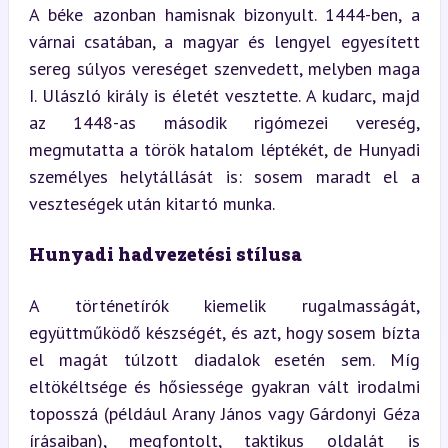
A béke azonban hamisnak bizonyult. 1444-ben, a 
várnai csatában, a magyar és lengyel egyesített 
sereg súlyos vereséget szenvedett, melyben maga 
I. Ulászló király is életét vesztette. A kudarc, majd 
az 1448-as második rigómezei vereség, 
megmutatta a török hatalom léptékét, de Hunyadi 
személyes helytállását is: sosem maradt el a 
veszteségek után kitartó munka.
Hunyadi hadvezetési stílusa
A történetírók kiemelik rugalmasságát, 
együttműködő készségét, és azt, hogy sosem bízta 
el magát túlzott diadalok esetén sem. Míg 
eltökéltsége és hősiessége gyakran vált irodalmi 
toposszá (például Arany János vagy Gárdonyi Géza 
írásaiban), megfontolt, taktikus oldalát is 