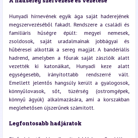
A hadsereg szervezése és vezetése
Hunyadi hírnevének egyik ága saját haderejének 
megszervezéséből fakadt. Rendszere a családi és 
familiáris hűségre épült: megyei nemesek, 
zsoldosok, saját uradalmainak jobbágyai és 
hűbéresei alkották a sereg magját. A bandériális 
hadrend, amelyben a főurak saját zászlóik alatt 
vezették ki katonáikat, Hunyadi keze alatt 
egységesebb, irányítottabb rendszerré vált. 
Emellett jelentős hangsúly került a gyalogosok, 
könnyűlovasok, sőt, tüzérség (ostromgépek, 
könnyű ágyúk) alkalmazására, ami a korszakban 
meglehetősen újszerűnek számított.
Legfontosabb hadjáratok