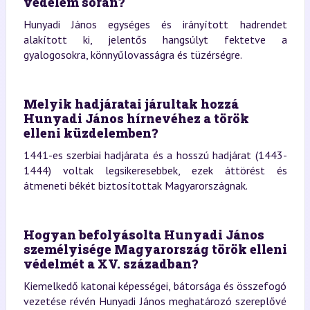
védelem során?
Hunyadi János egységes és irányított hadrendet
alakított ki, jelentős hangsúlyt fektetve a
gyalogosokra, könnyűlovasságra és tüzérségre.
Melyik hadjáratai járultak hozzá
Hunyadi János hírnevéhez a török
elleni küzdelemben?
1441-es szerbiai hadjárata és a hosszú hadjárat (1443-
1444) voltak legsikeresebbek, ezek áttörést és
átmeneti békét biztosítottak Magyarországnak.
Hogyan befolyásolta Hunyadi János
személyisége Magyarország török elleni
védelmét a XV. században?
Kiemelkedő katonai képességei, bátorsága és összefogó
vezetése révén Hunyadi János meghatározó szereplővé