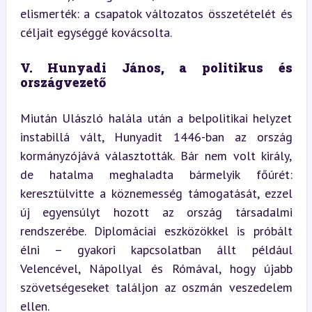
elismerték: a csapatok változatos összetételét és 
céljait egységgé kovácsolta.
V. Hunyadi János, a politikus és 
országvezető
Miután Ulászló halála után a belpolitikai helyzet 
instabillá vált, Hunyadit 1446-ban az ország 
kormányzójává választották. Bár nem volt király, 
de hatalma meghaladta bármelyik főúrét: 
keresztülvitte a köznemesség támogatását, ezzel 
új egyensúlyt hozott az ország társadalmi 
rendszerébe. Diplomáciai eszközökkel is próbált 
élni – gyakori kapcsolatban állt például 
Velencével, Nápollyal és Rómával, hogy újabb 
szövetségeseket találjon az oszmán veszedelem 
ellen.