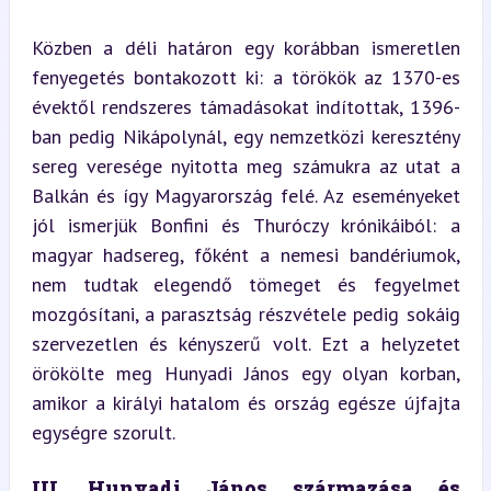
Közben a déli határon egy korábban ismeretlen 
fenyegetés bontakozott ki: a törökök az 1370-es 
évektől rendszeres támadásokat indítottak, 1396-
ban pedig Nikápolynál, egy nemzetközi keresztény 
sereg veresége nyitotta meg számukra az utat a 
Balkán és így Magyarország felé. Az eseményeket 
jól ismerjük Bonfini és Thuróczy krónikáiból: a 
magyar hadsereg, főként a nemesi bandériumok, 
nem tudtak elegendő tömeget és fegyelmet 
mozgósítani, a parasztság részvétele pedig sokáig 
szervezetlen és kényszerű volt. Ezt a helyzetet 
örökölte meg Hunyadi János egy olyan korban, 
amikor a királyi hatalom és ország egésze újfajta 
egységre szorult.
III. Hunyadi János származása és 