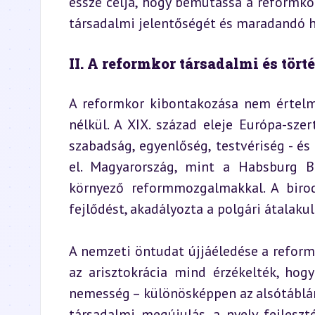
esszé célja, hogy bemutassa a reformko
társadalmi jelentőségét és maradandó h
II. A reformkor társadalmi és tör
A reformkor kibontakozása nem értelme
nélkül. A XIX. század eleje Európa-szer
szabadság, egyenlőség, testvériség - és
el. Magyarország, mint a Habsburg Bi
környező reformmozgalmakkal. A biroda
fejlődést, akadályozta a polgári átalaku
A nemzeti öntudat újjáéledése a reformk
az arisztokrácia mind érzékelték, hogy
nemesség – különösképpen az alsótáblán
társadalmi megújulás, a nyelv fejlesz