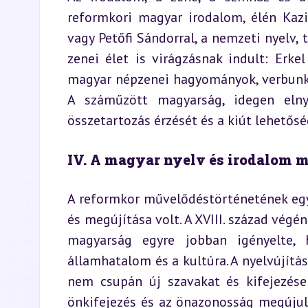
reformkori magyar irodalom, élén Kazin
vagy Petőfi Sándorral, a nemzeti nyelv, 
zenei élet is virágzásnak indult: Erke
magyar népzenei hagyományok, verbunkos
A száműzött magyarság, idegen elny
összetartozás érzését és a kiút lehetősé
IV. A magyar nyelv és irodalom 
A reformkor művelődéstörténetének egy
és megújítása volt. A XVIII. század végén 
magyarság egyre jobban igényelte, 
államhatalom és a kultúra. A nyelvújítá
nem csupán új szavakat és kifejezések
önkifejezés és az önazonosság megújulá