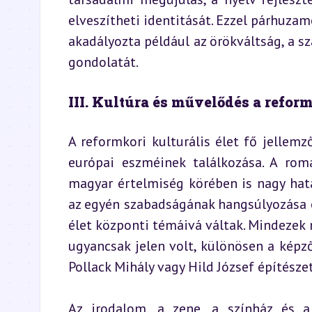
elveszítheti identitását. Ezzel párhuzam
akadályozta például az örökváltság, a s
gondolatát.
III. Kultúra és művelődés a refor
A reformkori kulturális élet fő jellem
európai eszméinek találkozása. A roma
magyar értelmiség körében is nagy hatást
az egyén szabadságának hangsúlyozása é
élet központi témáivá váltak. Mindezek m
ugyancsak jelen volt, különösen a képző
Pollack Mihály vagy Hild József építésze
Az irodalom, a zene, a színház és a