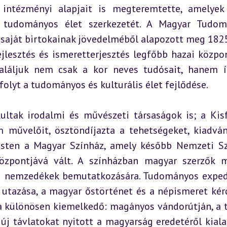
 intézményi alapjait is megteremtette, amelyek
tudományos élet szerkezetét. A Magyar Tudomá
 saját birtokainak jövedelméből alapozott meg 1825
lesztés és ismeretterjesztés legfőbb hazai közpon
aláljuk nem csak a kor neves tudósait, hanem ír
olyt a tudományos és kulturális élet fejlődése.
ltak irodalmi és művészeti társaságok is; a Kisf
 művelőit, ösztöndíjazta a tehetségeket, kiadván
esten a Magyar Színház, amely később Nemzeti Sz
özpontjává vált. A színházban magyar szerzők m
új nemzedékek bemutatkozására. Tudományos expedí
utazása, a magyar őstörténet és a népismeret kérd
ja különösen kiemelkedő: magányos vándorútján, a t
új távlatokat nyitott a magyarság eredetéről kialak