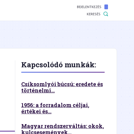
BEJELENTKEZÉS
KERESÉS
Kapcsolódó munkák:
Csíksomlyói búcsú: eredete és
történelmi...
1956: a forradalom céljai,
értékei és...
Magyar rendszerváltás: okok,
kulcsesemények...