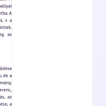
llyal 
ba. A 
, s a 
ttek. 
g az 
ődése 
, de a 
ány, 
renc, 
s, az 
se, a 