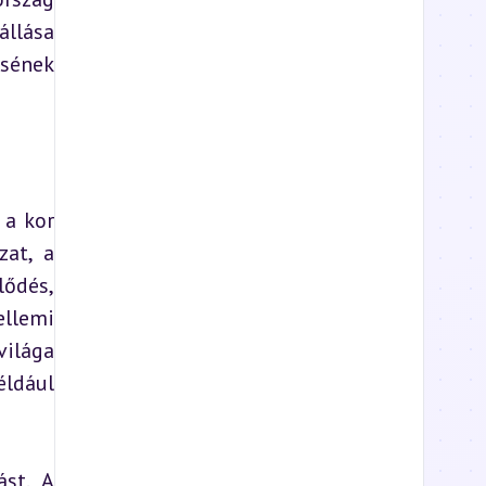
llása 
sének 
a kor 
at, a 
ődés, 
llemi 
ilága 
ldául 
st. A 