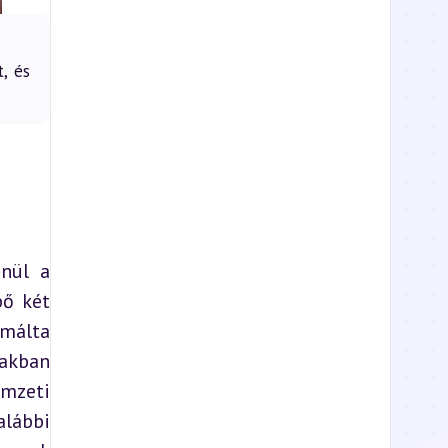
, és
nül a 
ő két 
málta 
akban 
mzeti 
lábbi 