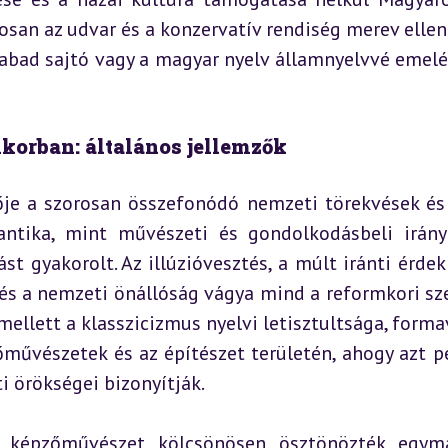
osan az udvar és a konzervatív rendiség merev ellená
zabad sajtó vagy a magyar nyelv államnyelvvé emelé
mkorban: általános jellemzők
zője a szorosan összefonódó nemzeti törekvések és 
ntika, mint művészeti és gondolkodásbeli irányz
 gyakorolt. Az illúzióvesztés, a múlt iránti érdekl
s a nemzeti önállóság vágya mind a reformkori sze
ellett a klasszicizmus nyelvi letisztultsága, formav
művészetek és az építészet területén, ahogy azt pé
ti örökségei bizonyítják.
 képzőművészet kölcsönösen ösztönözték egymá