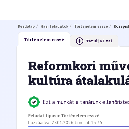
Kezdőlap
Házi feladatok
Történelem esszé
Középis
+
Történelem esszé
Tanulj AI-val
Reformkori műve
kultúra átalakul
Ezt a munkát a tanárunk ellenőrizte
Feladat típusa:
Történelem esszé
hozzáadva: 27.01.2026 time_at 13:35