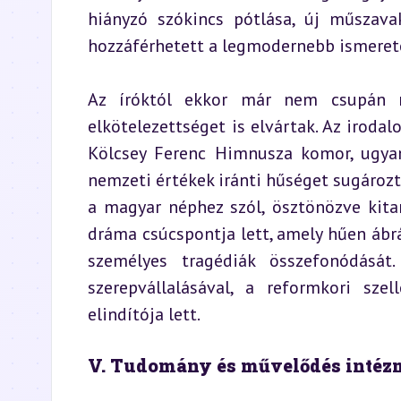
hiányzó szókincs pótlása, új műszav
hozzáférhetett a legmodernebb ismerete
Az íróktól ekkor már nem csupán mű
elkötelezettséget is elvártak. Az iroda
Kölcsey Ferenc Himnusza komor, ugyana
nemzeti értékek iránti hűséget sugározt
a magyar néphez szól, ösztönözve kita
dráma csúcspontja lett, amely hűen ábráz
személyes tragédiák összefonódását. 
szerepvállalásával, a reformkori sze
elindítója lett.
V. Tudomány és művelődés intéz