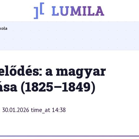
kola
lődés: a magyar
ása (1825–1849)
: 30.01.2026 time_at 14:38