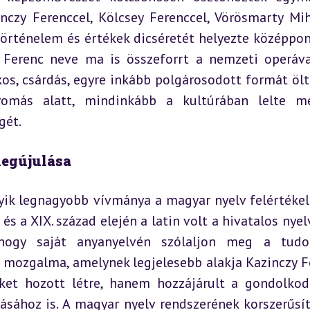
czy Ferenccel, Kölcsey Ferenccel, Vörösmarty Mihá
történelem és értékek dicséretét helyezte középpont
l Ferenc neve ma is összeforrt a nemzeti operával
, csárdás, egyre inkább polgárosodott formát öltö
omás alatt, mindinkább a kultúrában lelte me
gét.
megújulása
ik legnagyobb vívmánya a magyar nyelv felértékel
és a XIX. század elején a latin volt a hivatalos nyelv
hogy saját anyanyelvén szólaljon meg a tudom
s mozgalma, amelynek legjelesebb alakja Kazinczy Fe
et hozott létre, hanem hozzájárult a gondolkodá
sához is. A magyar nyelv rendszerének korszerűsíté