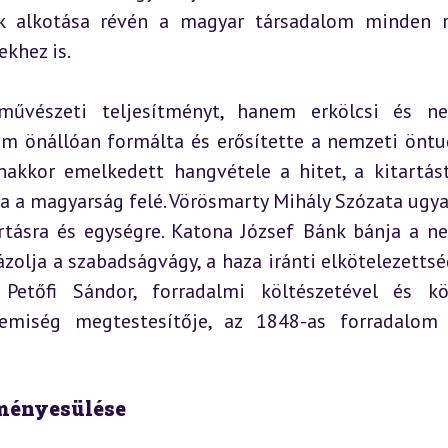
ak alkotása révén a magyar társadalom minden r
khez is.
vészeti teljesítményt, hanem erkölcsi és nem
lom önállóan formálta és erősítette a nemzeti öntud
kkor emelkedett hangvétele a hitet, a kitartást
a a magyarság felé. Vörösmarty Mihály Szózata ugya
rtásra és egységre. Katona József Bánk bánja a ne
olja a szabadságvágy, a haza iránti elkötelezettség
Petőfi Sándor, forradalmi költészetével és köz
llemiség megtestesítője, az 1848-as forradalom 
ményesülése