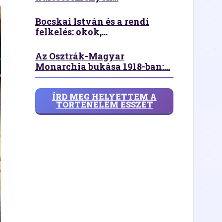
Bocskai István és a rendi
felkelés: okok,...
Az Osztrák-Magyar
Monarchia bukása 1918-ban:...
ÍRD MEG HELYETTEM A
TÖRTÉNELEM ESSZÉT