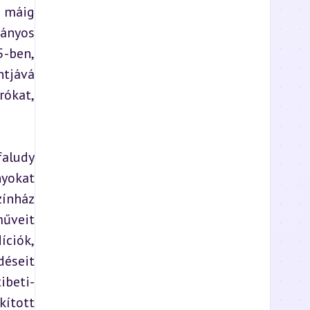
 máig 
nyos 
-ben, 
tjává 
ókat, 
aludy 
yokat 
ínház 
űveit 
ciók, 
éseit 
ibeti-
ított 