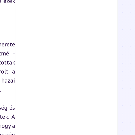
 ezek 
erete 
méi - 
ottak 
olt a 
hazai 
.
ég és 
ek. A 
ogy a 
rszág 