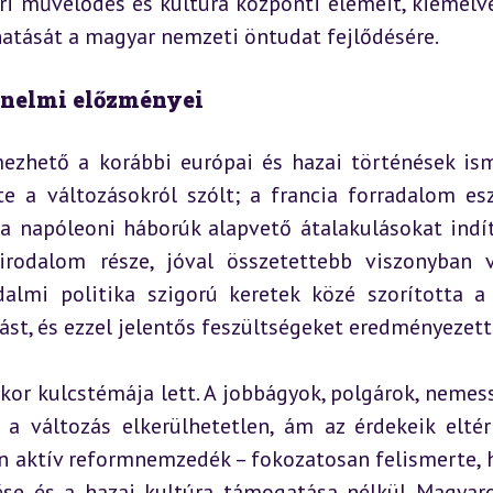
ri művelődés és kultúra központi elemeit, kiemelve
atását a magyar nemzeti öntudat fejlődésére.
ténelmi előzményei
zhető a korábbi európai és hazai történések ism
te a változásokról szólt; a francia forradalom esz
 a napóleoni háborúk alapvető átalakulásokat indít
rodalom része, jóval összetettebb viszonyban v
lmi politika szigorú keretek közé szorította a 
lást, és ezzel jelentős feszültségeket eredményezett
or kulcstémája lett. A jobbágyok, polgárok, nemess
 a változás elkerülhetetlen, ám az érdekeik eltért
 aktív reformnemzedék – fokozatosan felismerte, h
tése és a hazai kultúra támogatása nélkül Magyaro