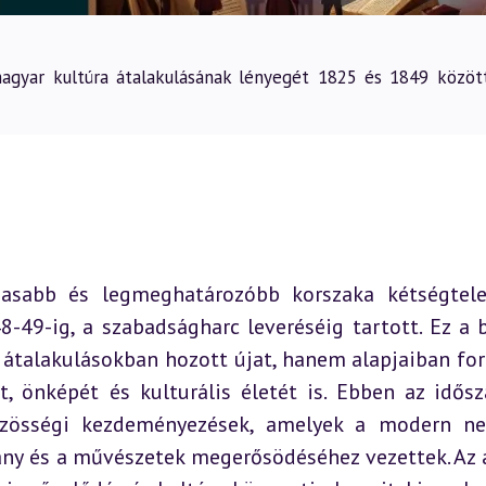
gyar kultúra átalakulásának lényegét 1825 és 1849 között
asabb és legmeghatározóbb korszaka kétségtele
-49-ig, a szabadságharc leveréséig tartott. Ez a b
 átalakulásokban hozott újat, hanem alapjaiban for
 önképét és kulturális életét is. Ebben az idősz
zösségi kezdeményezések, amelyek a modern ne
mány és a művészetek megerősödéséhez vezettek. Az a