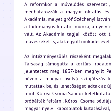
A reformkor a művelődés szervezeti,
meghatározzák a magyar oktatás és 
Akadémia, melyet gróf Széchenyi István
a tudományos kutatói munka, a nyelvfej
vált. Az Akadémia tagjai között ott t
művészeket is, akik együttműködésével f
Az intézményesülés részeként megalaku
Társaság támogatta a kortárs irodalom
jelentetett meg. 1837-ben megnyílt P
néven a magyar nyelvű színjátszás k
mutatták be, és lehetőséget adtak az 
mint Kőrösi Csoma Sándor keletkutató 
próbálták feltárni. Kőrösi Csoma példá
magyar nyelvi kapcsolatok kutatásával, 