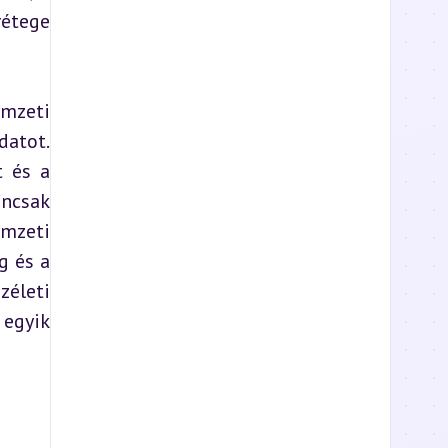
étege 
zeti 
atot. 
 és a 
ncsak 
mzeti 
 és a 
életi 
egyik 