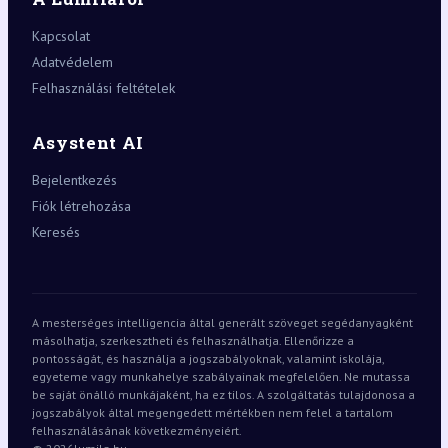
Kapcsolat
Adatvédelem
Felhasználási feltételek
Asystent AI
Bejelentkezés
Fiók létrehozása
Keresés
A mesterséges intelligencia által generált szöveget segédanyagként
másolhatja, szerkesztheti és felhasználhatja. Ellenőrizze a
pontosságát, és használja a jogszabályoknak, valamint iskolája,
egyeteme vagy munkahelye szabályainak megfelelően. Ne mutassa
be saját önálló munkájaként, ha ez tilos. A szolgáltatás tulajdonosa a
jogszabályok által megengedett mértékben nem felel a tartalom
felhasználásának következményeiért.