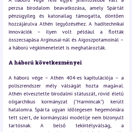
perzsa birodalom beavatkozása, amely Spártát 
pénzügyileg és katonailag támogatta, döntően 
hozzájárulva Athén legyőzéséhez. A haditechnikai 
innovációk – ilyen volt például a flották 
összecsapása Arginusai-nál és Aigoszpotamoinál – 
a háború végkimenetelét is meghatározták.
A háború következményei
A háború vége – Athén 404-es kapitulációja – a 
poliszrendszer mély válságát hozta magával. 
Athén elvesztette birodalmi státuszát, rövid életű 
oligarchikus kormányzat ("Harmincak") került 
hatalomra. Spárta ugyan időlegesen hegemóniára 
tett szert, de kormányzási modellje nem bizonyult 
tartósnak. A belső tekintélyválság, a 