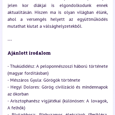
jelen kor diákjai is elgondolkodunk ennek 
aktualitásán. Hiszen ma is olyan világban élünk, 
ahol a versengés helyett az együttműködés 
mutathat kiutat a válsághelyzetekből.
---
Ajánlott irodalom
- Thuküdidész: A peloponnészoszi háború története 
(magyar fordításban)

- Mészáros Gyula: Görögök története

- Hegyi Dolores: Görög civilizáció és mindennapok 
az ókorban

- Arisztophanész vígjátékai (különösen: A lovagok, 
A felhők)

- Plutarkhosz: Párhuzamos életrajzok (Periklész, 