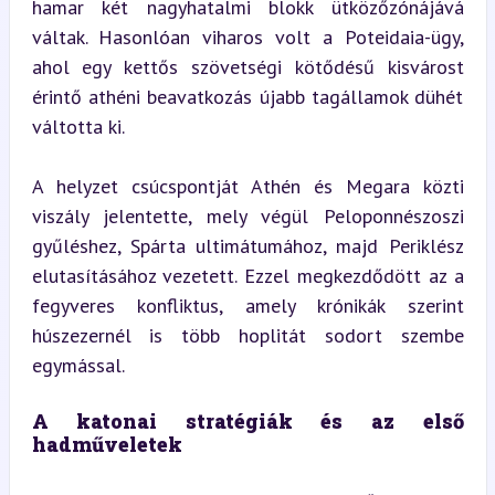
hamar két nagyhatalmi blokk ütközőzónájává 
váltak. Hasonlóan viharos volt a Poteidaia-ügy, 
ahol egy kettős szövetségi kötődésű kisvárost 
érintő athéni beavatkozás újabb tagállamok dühét 
váltotta ki.
A helyzet csúcspontját Athén és Megara közti 
viszály jelentette, mely végül Peloponnészoszi 
gyűléshez, Spárta ultimátumához, majd Periklész 
elutasításához vezetett. Ezzel megkezdődött az a 
fegyveres konfliktus, amely krónikák szerint 
húszezernél is több hoplitát sodort szembe 
egymással.
A katonai stratégiák és az első 
hadműveletek