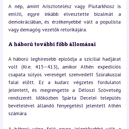
A nép, amint Arisztotelész vagy Plutarkhosz is 
említi, egyre inkább elvesztette bizalmát a 
demokráciában, és érzékenyebbé vált a populista 
vagy demagóg vezetők retorikájára.
A háború további főbb állomásai
A háború leghíresebb epizódja a szicíliai hadjárat 
volt (Kr.e. 415–413), amikor Athén expedíciós 
csapata súlyos vereséget szenvedett Szürakuszai 
falai előtt. Ez a kudarc végzetes fordulatot 
jelentett, és megrengette a Déloszi Szövetség 
rendszerét. Időközben Spárta Decelei település 
bevételével állandó fenyegetést jelentett Athén 
számára.
A háború vége felé egyre jelentősebbé vált a 