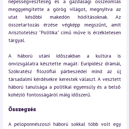
népességveszteség és a gazdasági összeomlás 
meggyengítette a görög világot, megnyitva az 
utat későbbi makedón hódításoknak. Az 
összetartozás érzése végképp megszűnt, amit 
Arisztotelész "Politika" című műve is érzékletesen 
tárgyal.
A háború utáni időszakban a kultúra is 
önvizsgálatra késztette magát: Euripidész drámái, 
Szókratész filozófiai párbeszédei mind az új 
társadalmi kérdésekre kerestek választ. A vesztett 
háború tanulsága a politikai egyensúly és a belső 
kohézió fontosságáról máig időszerű.
Összegzés
A peloponnészoszi háború sokkal több volt egy 