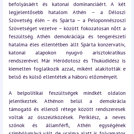
befolyásáért és katonai dominanciáért. A két 
legjelentősebb hatalom Athén – a Déloszi 
Szövetség élén – és Spárta – a Peloponnészoszi 
Szövetséget vezetve – között fokozatosan nőtt a 
feszültség. Athén demokráciája és tengerészeti 
hatalma éles ellentétben állt Spárta konzervatív, 
katonai alapokon nyugvó arisztokratikus 
rendszerével. Már Héródotosz és Thuküdidész is 
kiemelten foglalkozik azzal, miként alakították e 
belső és külső ellentétek a háború előzményeit.
A belpolitikai feszültségek mindkét oldalon 
jelentkeztek. Athénon belül a demokrácia 
támogató és ellenző rétege között rendszeresek 
voltak az összeütközések. Periklész, a neves 
szónok és államférfi, Athén egységének 
szimbólumává vált, de uralma alatt is folyamatos 