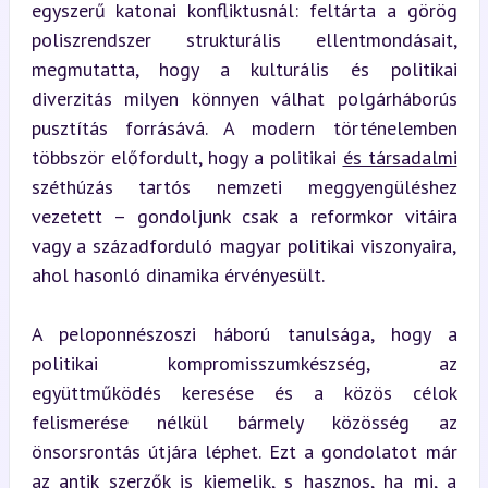
egyszerű katonai konfliktusnál: feltárta a görög 
poliszrendszer strukturális ellentmondásait, 
megmutatta, hogy a kulturális és politikai 
diverzitás milyen könnyen válhat polgárháborús 
pusztítás forrásává. A modern történelemben 
többször előfordult, hogy a politikai 
és társadalmi
széthúzás tartós nemzeti meggyengüléshez 
vezetett – gondoljunk csak a reformkor vitáira 
vagy a századforduló magyar politikai viszonyaira, 
ahol hasonló dinamika érvényesült.
A peloponnészoszi háború tanulsága, hogy a 
politikai kompromisszumkészség, az 
együttműködés keresése és a közös célok 
felismerése nélkül bármely közösség az 
önsorsrontás útjára léphet. Ezt a gondolatot már 
az antik szerzők is kiemelik, s hasznos, ha mi, a 