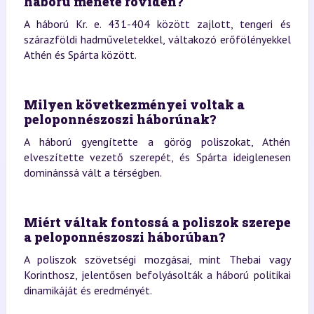
háború menete röviden?
A háború Kr. e. 431-404 között zajlott, tengeri és
szárazföldi hadműveletekkel, váltakozó erőfölényekkel
Athén és Spárta között.
Milyen következményei voltak a
peloponnészoszi háborúnak?
A háború gyengítette a görög poliszokat, Athén
elveszítette vezető szerepét, és Spárta ideiglenesen
dominánssá vált a térségben.
Miért váltak fontossá a poliszok szerepe
a peloponnészoszi háborúban?
A poliszok szövetségi mozgásai, mint Thebai vagy
Korinthosz, jelentősen befolyásolták a háború politikai
dinamikáját és eredményét.