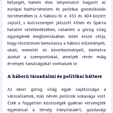
bélyegét, hanem éles lenyomatot hagyott az 
európai hadtörténelem és politikai gondolkodás 
történetében is. A háború Kr. e. 431 és 404 között 
zajlott, s kulcsszerepet játszott Athén és Spárta 
hatalmi vetélkedésében, valamint a görög világ 
egységének megbomlásában. Jelen esszé célja, 
hogy részletesen bemutassa a háború előzményeit, 
okait, menetét és következményeit, kiemelve 
azokat a szempontokat, amelyek révén máig 
érvényes tanulságokat vonhatunk le.
A háború társadalmi és politikai háttere
Az ókori görög világ egyik sajátossága a 
városállamok, más néven poliszok sokasága volt. 
Ezek a független közösségek gyakran versengtek 
egymással a térség irányításáért, gazdasági 