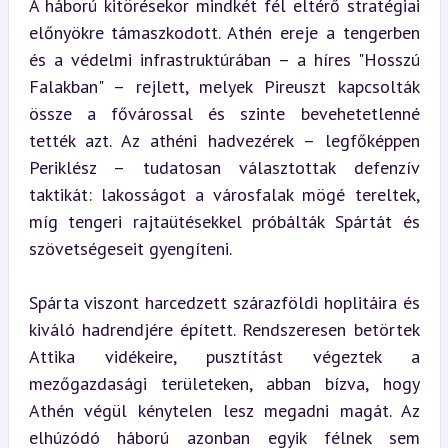
A háború kitörésekor mindkét fél eltérő stratégiai 
előnyökre támaszkodott. Athén ereje a tengerben 
és a védelmi infrastruktúrában – a híres "Hosszú 
Falakban" – rejlett, melyek Pireuszt kapcsolták 
össze a fővárossal és szinte bevehetetlenné 
tették azt. Az athéni hadvezérek – legfőképpen 
Periklész – tudatosan választottak defenzív 
taktikát: lakosságot a városfalak mögé tereltek, 
míg tengeri rajtaütésekkel próbálták Spártát és 
szövetségeseit gyengíteni.
Spárta viszont harcedzett szárazföldi hoplitáira és 
kiváló hadrendjére épített. Rendszeresen betörtek 
Attika vidékeire, pusztítást végeztek a 
mezőgazdasági területeken, abban bízva, hogy 
Athén végül kénytelen lesz megadni magát. Az 
elhúzódó háború azonban egyik félnek sem 