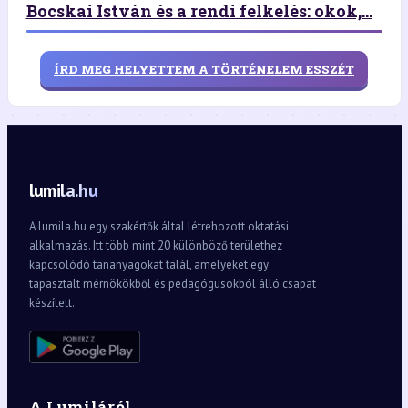
Bocskai István és a rendi felkelés: okok,...
ÍRD MEG HELYETTEM A TÖRTÉNELEM ESSZÉT
lumila.hu
A lumila.hu egy szakértők által létrehozott oktatási
alkalmazás. Itt több mint 20 különböző területhez
kapcsolódó tananyagokat talál, amelyeket egy
tapasztalt mérnökökből és pedagógusokból álló csapat
készített.
A Lumiláról