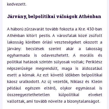
kedvezett.
Járvány, belpolitikai válságok Athénban
A háború zűrzavarát tovább fokozta a Kr.e. 430-ban 
Athénban kitört pestis. A városfalak közé zsúfolt 
lakosság körében óriási veszteségeket okozott a 
járvány: becslések szerint akár a lakosság 
egyharmada is odaveszhetett. A morális és 
politikai hatások szintén súlyosak voltak; Periklész 
népszerűsége megrendült, maga is áldozatául 
esett a kórnak. Az ezt követő időkben belpolitikai 
káosz uralkodott. Az új vezetők, Nikiasz és Kleón 
például egészen eltérő, olykor egymással is 
összeegyeztethetetlen külpolitikai elveket 
vallottak, ami tovább növelte a bizonytalanságot.