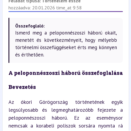
Feladat típusa:
Történelem esszé
hozzáadva: 20.01.2026 time_at 9:58
Összefoglaló:
Ismerd meg a peloponnészoszi háború okait,
menetét és következményeit, hogy mélyebb
történelmi összefüggéseket érts meg könnyen
és érthetően.
A peloponnészoszi háború összefoglalása
Bevezetés
Az ókori Görögország történetének egyik 
legsúlyosabb és legmeghatározóbb fejezete a 
peloponnészoszi háború. Ez az eseménysor 
nemcsak a korabeli poliszok sorsára nyomta rá 