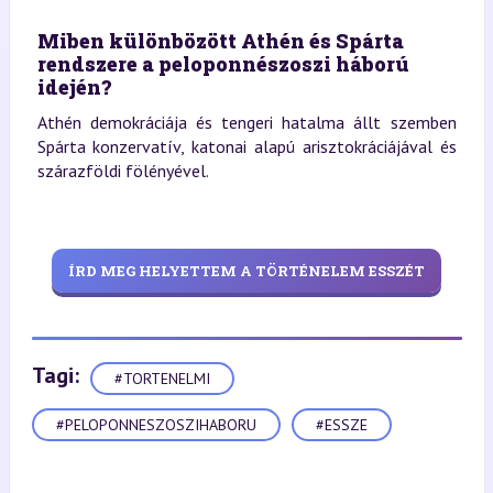
Miben különbözött Athén és Spárta
rendszere a peloponnészoszi háború
idején?
Athén demokráciája és tengeri hatalma állt szemben
Spárta konzervatív, katonai alapú arisztokráciájával és
szárazföldi fölényével.
ÍRD MEG HELYETTEM A TÖRTÉNELEM ESSZÉT
Tagi:
#TORTENELMI
#PELOPONNESZOSZIHABORU
#ESSZE