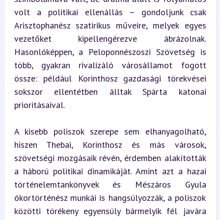
volt a politikai ellenállás – gondoljunk csak 
Arisztophanész szatirikus műveire, melyek egyes 
vezetőket kipellengérezve ábrázolnak. 
Hasonlóképpen, a Peloponnészoszi Szövetség is 
több, gyakran rivalizáló városállamot fogott 
össze: például Korinthosz gazdasági törekvései 
sokszor ellentétben álltak Spárta katonai 
prioritásaival.
A kisebb poliszok szerepe sem elhanyagolható, 
hiszen Thebai, Korinthosz és más városok, 
szövetségi mozgásaik révén, érdemben alakították 
a háború politikai dinamikáját. Amint azt a hazai 
történelemtankönyvek és Mészáros Gyula 
ókortörténész munkái is hangsúlyozzák, a poliszok 
közötti törékeny egyensúly bármelyik fél javára 