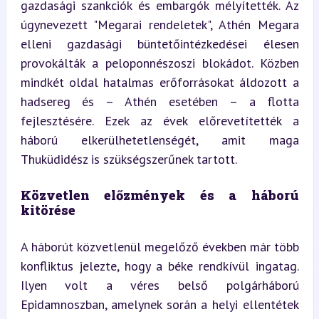
gazdasági szankciók és embargók mélyítették. Az 
úgynevezett "Megarai rendeletek", Athén Megara 
elleni gazdasági büntetőintézkedései élesen 
provokálták a peloponnészoszi blokádot. Közben 
mindkét oldal hatalmas erőforrásokat áldozott a 
hadsereg és – Athén esetében – a flotta 
fejlesztésére. Ezek az évek előrevetítették a 
háború elkerülhetetlenségét, amit maga 
Thuküdidész is szükségszerűnek tartott.
Közvetlen előzmények és a háború 
kitörése
A háborút közvetlenül megelőző években már több 
konfliktus jelezte, hogy a béke rendkívül ingatag. 
Ilyen volt a véres belső polgárháború 
Epidamnoszban, amelynek során a helyi ellentétek 