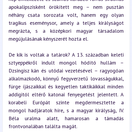
apokalipszisként örökített meg – nem pusztán 
néhány csata sorozata volt, hanem egy olyan 
tragikus eseménysor, amely a teljes királyságot 
megrázta, s a középkori magyar társadalom 
megújulásának kényszerét hozta el.
De kik is voltak a tatárok? A 13. században keleti 
sztyeppékről indult mongol hódító hullám – 
Dzsingisz kán és utódai vezetésével – ragyogóan 
alkalmazkodó, könnyű fegyverzetű lovasságukkal, 
fürge íjászaikkal és kegyetlen taktikáikkal minden 
addigitól eltérő katonai fenyegetést jelentett. A 
korabeli Európát szinte megdermesztette a 
mongol hadjáratok híre, s a magyar királyság, IV. 
Béla uralma alatt, hamarosan a támadás 
frontvonalában találta magát.