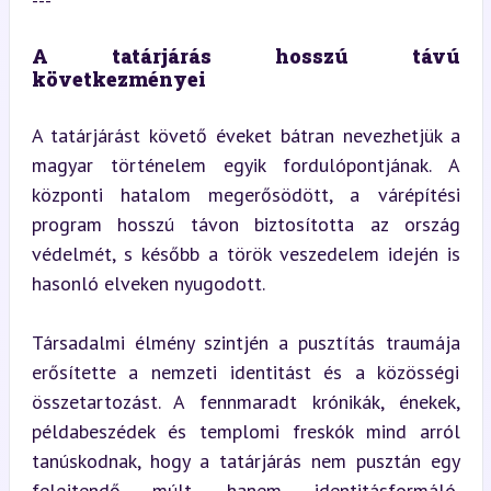
---
A tatárjárás hosszú távú 
következményei
A tatárjárást követő éveket bátran nevezhetjük a 
magyar történelem egyik fordulópontjának. A 
központi hatalom megerősödött, a várépítési 
program hosszú távon biztosította az ország 
védelmét, s később a török veszedelem idején is 
hasonló elveken nyugodott.
Társadalmi élmény szintjén a pusztítás traumája 
erősítette a nemzeti identitást és a közösségi 
összetartozást. A fennmaradt krónikák, énekek, 
példabeszédek és templomi freskók mind arról 
tanúskodnak, hogy a tatárjárás nem pusztán egy 
felejtendő múlt, hanem identitásformáló, 