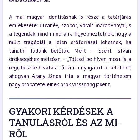
A mai magyar identitásnak is része a tatárjárás 
emlékezete: utcanév, szobor, várait maradványai, s 
a legendák mind-mind arra figyelmeztetnek, hogy a 
múlt tragédiái a jelen erőforrásai lehetnek, ha 
tanulni tudunk belőlük. Mert – Szent István 
örökségéhez méltóan – „Töltsd be híven most is a 
régi, büszke hivatást: őrizni a nyugatot a keleten!”, 
ahogyan 
Arany János
 írta a magyar történelem 
nagy próbatételeinek örök visszhangjaként.
GYAKORI KÉRDÉSEK A
TANULÁSRÓL ÉS AZ MI-
RŐL