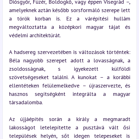
Diósgyőr, Füzér, Boldogkő, vagy éppen Visegrád –, 
amelyeknek aztán később sorsformáló szerepe lett 
a török korban is. Ez a várépítési hullám 
megváltoztatta a középkori magyar tájat és 
védelmi architektúrát.
A hadsereg szervezetében is változások történtek: 
Béla nagyobb szerepet adott a lovasságnak, a 
zsoldosságnak, s igyekezett külföldi 
szövetségeseket találni. A kunokat – a korábbi 
ellentéteken felülemelkedve – újraszervezte, és 
hasznos segítségként integrálta a magyar 
társadalomba.
Az újjáépítés során a király a megmaradt 
lakosságot letelepítette a pusztává vált ősi 
települések helyén, sőt idegen telepeseket is 