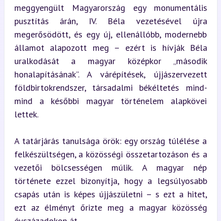
meggyengült Magyarország egy monumentális 
pusztítás árán, IV. Béla vezetésével újra 
megerősödött, és egy új, ellenállóbb, modernebb 
államot alapozott meg – ezért is hívják Béla 
uralkodását a magyar középkor „második 
honalapításának”. A várépítések, újjászervezett 
földbirtokrendszer, társadalmi békéltetés mind-
mind a későbbi magyar történelem alapkövei 
lettek.
A tatárjárás tanulsága örök: egy ország túlélése a 
felkészültségen, a közösségi összetartozáson és a 
vezetői bölcsességen múlik. A magyar nép 
története ezzel bizonyítja, hogy a legsúlyosabb 
csapás után is képes újjászületni – s ezt a hitet, 
ezt az élményt őrizte meg a magyar közösség 
évszázadokon át.