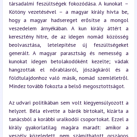
társadalmi feszültségek fokozódása. A kunokat – 
Kötöny vezetésével – a magyar király hívta be, 
hogy a magyar hadsereget erősítse a mongol 
veszedelem árnyékában. A kun király áttért a 
keresztény hitre, de az idegen nomád közösség 
beolvasztása, letelepítése új feszültségeket 
generált. A magyar parasztság és nemesség a 
kunokat idegen betolakodóként kezelte; vádak 
hangzottak el nőrablásról, jószágkáról és a 
földtulajdonhoz való másik, nomád szemléletről. 
Mindez tovább fokozta a belső megosztottságot.
Az udvari politikában sem volt kiegyensúlyozott a 
helyzet. Béla elvette a bárók birtokait, kizárta a 
tanácsból a korábbi uralkodói csoportokat. Ezzel a 
király gyakorlatilag magára maradt: amikor a 
veszély közeledett, nem számíthatott országos 