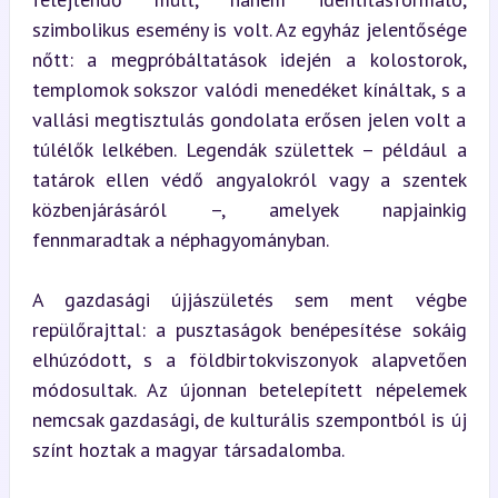
szimbolikus esemény is volt. Az egyház jelentősége 
nőtt: a megpróbáltatások idején a kolostorok, 
templomok sokszor valódi menedéket kínáltak, s a 
vallási megtisztulás gondolata erősen jelen volt a 
túlélők lelkében. Legendák születtek – például a 
tatárok ellen védő angyalokról vagy a szentek 
közbenjárásáról –, amelyek napjainkig 
fennmaradtak a néphagyományban.
A gazdasági újjászületés sem ment végbe 
repülőrajttal: a pusztaságok benépesítése sokáig 
elhúzódott, s a földbirtokviszonyok alapvetően 
módosultak. Az újonnan betelepített népelemek 
nemcsak gazdasági, de kulturális szempontból is új 
színt hoztak a magyar társadalomba.