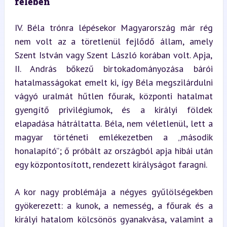
felében
IV. Béla trónra lépésekor Magyarország már rég 
nem volt az a töretlenül fejlődő állam, amely 
Szent István vagy Szent László korában volt. Apja, 
II. András bőkezű birtokadományozása bárói 
hatalmasságokat emelt ki, így Béla megszilárdulni 
vágyó uralmát hűtlen főurak, központi hatalmat 
gyengítő privilégiumok, és a királyi földek 
elapadása hátráltatta. Béla, nem véletlenül, lett a 
magyar történeti emlékezetben a „második 
honalapító”; ő próbált az országból apja hibái után 
egy központosított, rendezett királyságot faragni.
A kor nagy problémája a négyes gyűlölségekben 
gyökerezett: a kunok, a nemesség, a főurak és a 
királyi hatalom kölcsönös gyanakvása, valamint a 