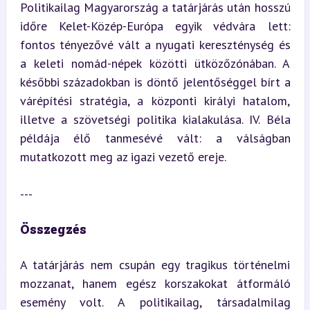
Politikailag Magyarország a tatárjárás után hosszú 
időre Kelet-Közép-Európa egyik védvára lett: 
fontos tényezővé vált a nyugati kereszténység és 
a keleti nomád-népek közötti ütközőzónában. A 
későbbi századokban is döntő jelentőséggel bírt a 
várépítési stratégia, a központi királyi hatalom, 
illetve a szövetségi politika kialakulása. IV. Béla 
példája élő tanmesévé vált: a válságban 
mutatkozott meg az igazi vezető ereje.
---
Összegzés
A tatárjárás nem csupán egy tragikus történelmi 
mozzanat, hanem egész korszakokat átformáló 
esemény volt. A politikailag, társadalmilag 