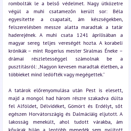
rombolták le a belső védelmet. Nagy ütközetre 
végül a muhi csatamezőn került sor: Béla 
egyesítette a csapatait, ám készségekben, 
felszerelésben messze alatta maradtak a tatár 
haderejének. A muhi csata 1241 áprilisában a 
magyar sereg teljes vereségét hozta. A korabeli 
krónikák – mint Rogerius mester Siralmas Éneke – 
drámai részletességgel számolnak be a 
pusztításról: „Nagyon kevesen maradtak életben, a 
többieket mind ledöfték vagy megégettek.”
A tatárok előrenyomulása után Pest is elesett, 
majd a mongol had három részre szakadva dúlta 
fel Alföldet, Délvidéket, Gömört és Erdélyt, sőt 
egészen Horvátországig és Dalmáciáig eljutott. A 
lakosság menekült, ahol tudott várakba, ám 
kővárak híján a legtöbb menedék sem nyújtott 