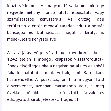
igazi védelmet. A magyar társadalom mintegy 
negyede néhány hónap alatt elpusztult vagy 
száműzetésbe kényszerült. Az ország déli 
területein jelentős menekültáradat indult a horvát 
bánságba és Dalmáciába, magát a királyt is 
menekülésre kényszerítve.
A tatárjárás vége váratlanul következett be – 
1242 elején a mongol csapatok visszafordultak. 
Ennek elsődleges oka a nagykán halála és az abból 
fakadó hatalmi harcok voltak, ami Batu kánt 
hazarendelte. A pusztítás, amit a magyar föld 
elszenvedett, azonban maradandó volt, s még 
évekkel később is a kifosztott falvak és 
elhagyatott sírok jelezték a tragédiát.