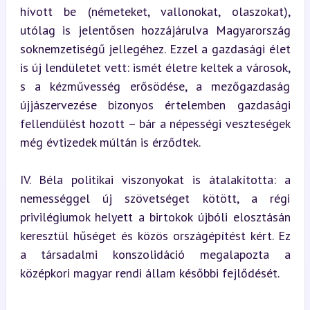
hívott be (németeket, vallonokat, olaszokat), 
utólag is jelentősen hozzájárulva Magyarország 
soknemzetiségű jellegéhez. Ezzel a gazdasági élet 
is új lendületet vett: ismét életre keltek a városok, 
s a kézművesség erősödése, a mezőgazdaság 
újjászervezése bizonyos értelemben gazdasági 
fellendülést hozott – bár a népességi veszteségek 
még évtizedek múltán is érződtek.
IV. Béla politikai viszonyokat is átalakította: a 
nemességgel új szövetséget kötött, a régi 
privilégiumok helyett a birtokok újbóli elosztásán 
keresztül hűséget és közös országépítést kért. Ez 
a társadalmi konszolidáció megalapozta a 
középkori magyar rendi állam későbbi fejlődését.