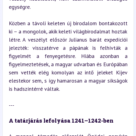
egységre.
Közben a távoli keleten új birodalom bontakozott 
ki – a mongolok, akik keleti világbirodalmat hoztak 
létre. A veszélyt először Julianus barát expedíciói 
jelezték: visszatérve a pápának is felhívták a 
figyelmét a fenyegetésre. Hiába azonban a 
figyelmeztetések, a magyar udvarban és Európában 
sem vették elég komolyan az intő jeleket Kijev 
elestekor sem, s így hamarosan a magyar síkságok 
is hadszíntérré váltak.
---
A tatárjárás lefolyása 1241–1242-ben