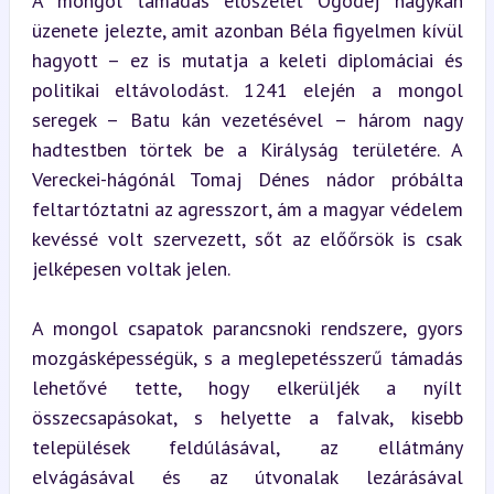
A mongol támadás előszelét Ögödej nagykán 
üzenete jelezte, amit azonban Béla figyelmen kívül 
hagyott – ez is mutatja a keleti diplomáciai és 
politikai eltávolodást. 1241 elején a mongol 
seregek – Batu kán vezetésével – három nagy 
hadtestben törtek be a Királyság területére. A 
Vereckei-hágónál Tomaj Dénes nádor próbálta 
feltartóztatni az agresszort, ám a magyar védelem 
kevéssé volt szervezett, sőt az előőrsök is csak 
jelképesen voltak jelen.
A mongol csapatok parancsnoki rendszere, gyors 
mozgásképességük, s a meglepetésszerű támadás 
lehetővé tette, hogy elkerüljék a nyílt 
összecsapásokat, s helyette a falvak, kisebb 
települések feldúlásával, az ellátmány 
elvágásával és az útvonalak lezárásával 