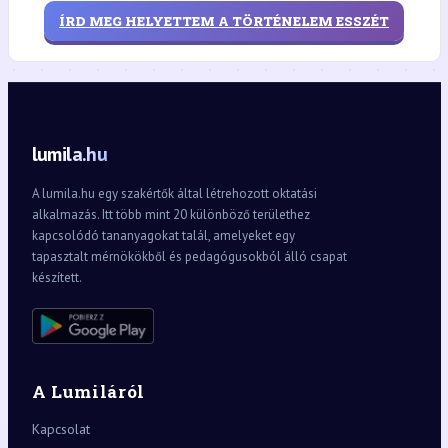
ÍRD MEG HELYETTEM A TÖRTÉNELEM ESSZÉT
lumila.hu
A lumila.hu egy szakértők által létrehozott oktatási
alkalmazás. Itt több mint 20 különböző területhez
kapcsolódó tananyagokat talál, amelyeket egy
tapasztalt mérnökökből és pedagógusokból álló csapat
készített.
A Lumiláról
Kapcsolat