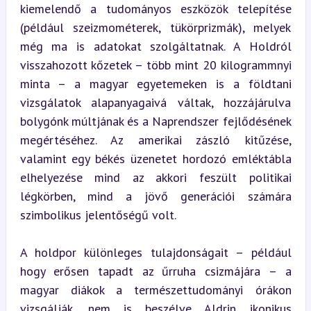
kiemelendő a tudományos eszközök telepítése 
(például szeizmométerek, tükörprizmák), melyek 
még ma is adatokat szolgáltatnak. A Holdról 
visszahozott kőzetek – több mint 20 kilogrammnyi 
minta – a magyar egyetemeken is a földtani 
vizsgálatok alapanyagaivá váltak, hozzájárulva 
bolygónk múltjának és a Naprendszer fejlődésének 
megértéséhez. Az amerikai zászló kitűzése, 
valamint egy békés üzenetet hordozó emléktábla 
elhelyezése mind az akkori feszült politikai 
légkörben, mind a jövő generációi számára 
szimbolikus jelentőségű volt.
A holdpor különleges tulajdonságait – például 
hogy erősen tapadt az űrruha csizmájára – a 
magyar diákok a természettudományi órákon 
vizsgálják, nem is beszélve Aldrin ikonikus 