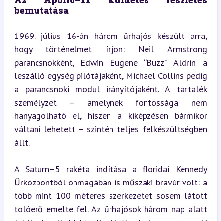
Az Apollo–11 küldetés részletes 
bemutatása
1969. július 16-án három űrhajós készült arra, 
hogy történelmet írjon: Neil Armstrong 
parancsnokként, Edwin Eugene “Buzz” Aldrin a 
leszálló egység pilótájaként, Michael Collins pedig 
a parancsnoki modul irányítójaként. A tartalék 
személyzet – amelynek fontossága nem 
hanyagolható el, hiszen a kiképzésen bármikor 
váltani lehetett – szintén teljes felkészültségben 
állt.
A Saturn–5 rakéta indítása a floridai Kennedy 
Űrközpontból önmagában is műszaki bravúr volt: a 
több mint 100 méteres szerkezetet sosem látott 
tolóerő emelte fel. Az űrhajósok három nap alatt 