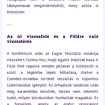
lábnyomának megörökítéséről, mely azóta is 
érintetlen.
---
Az út visszafelé és a Földre való 
visszatérés
A holdfelszín után az Eagle felszálló modulja 
visszatért Collins-hoz, majd együtt indultak haza. A 
Föld felé repülve minden pillanat a túlélésről is 
szólt: a légkörbe lépés hőhatása, illetve a 
Csendes-óceánba történő leszállás is tűpontos 
számításokat igényelt. Az űrhajósok landolás után 
még karanténba kerültek, hiszen nem lehetett 
tudni, milyen kórokozókat hozhattak magukkal. Ez 
a fegyelem, amely az egész programot 