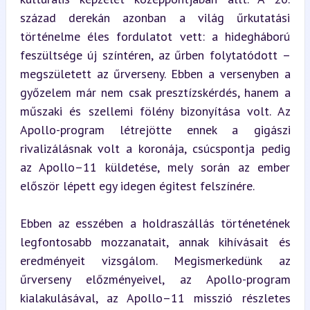
század derekán azonban a világ űrkutatási 
történelme éles fordulatot vett: a hidegháború 
feszültsége új színtéren, az űrben folytatódott – 
megszületett az űrverseny. Ebben a versenyben a 
győzelem már nem csak presztízskérdés, hanem a 
műszaki és szellemi fölény bizonyítása volt. Az 
Apollo-program létrejötte ennek a gigászi 
rivalizálásnak volt a koronája, csúcspontja pedig 
az Apollo–11 küldetése, mely során az ember 
először lépett egy idegen égitest felszínére.
Ebben az esszében a holdraszállás történetének 
legfontosabb mozzanatait, annak kihívásait és 
eredményeit vizsgálom. Megismerkedünk az 
űrverseny előzményeivel, az Apollo-program 
kialakulásával, az Apollo–11 misszió részletes 