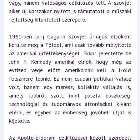
vágy, hanem valóságos célkitűzés lett. A szovjet 
siker új korszakot nyitott, s rámutatott a műszaki 
fejlettség kitüntetett szerepére.
1961-ben Jurij Gagarin szovjet űrhajós elsőként 
kerülte meg a Földet, ami csak tovább mélyítette 
az amerikai űrféltékenységet. Ekkor jelentette be 
John F. Kennedy amerikai elnök, hogy még az 
évtized vége előtt amerikainak kell a Hold 
felszínére lépnie. Ez nem csupán politikai válasz 
volt, hanem egy merész, kollektív vállalás is, 
amely többről szólt, mint puszta büszkeség: 
technológiai és tudományos áttöréseket kívánt 
elérni, és egyben az emberiség jövőbeli útját is 
kijelölte.
Az Apollo-program célkitűzései között szerepelt 