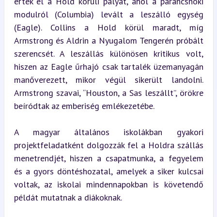
érték el a Hold körüli pályát, ahol a parancsnoki 
modulról (Columbia) levált a leszálló egység 
(Eagle). Collins a Hold körül maradt, míg 
Armstrong és Aldrin a Nyugalom Tengerén próbált 
szerencsét. A leszállás különösen kritikus volt, 
hiszen az Eagle űrhajó csak tartalék üzemanyagán 
manőverezett, mikor végül sikerült landolni. 
Armstrong szavai, “Houston, a Sas leszállt”, örökre 
beíródtak az emberiség emlékezetébe.
A magyar általános iskolákban gyakori 
projektfeladatként dolgozzák fel a Holdra szállás 
menetrendjét, hiszen a csapatmunka, a fegyelem 
és a gyors döntéshozatal, amelyek a siker kulcsai 
voltak, az iskolai mindennapokban is követendő 
példát mutatnak a diákoknak.