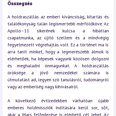
Összegzés
A holdraszállás az emberi kíváncsiság, kitartás és 
találékonyság talán legismertebb mérföldköve. Az 
Apollo–11 sikerének kulcsa a hibátlan 
csapatmunka, az újító szellem és a mindvégig 
fegyelmezett végrehajtás volt. Ez a történet ma is 
arra tanít minket, hogy a legmerészebb álmok is 
elérhetőek, ha képesek vagyunk közösen dolgozni 
és meghaladni önmagunkat. A holdraszállás 
öröksége a jövő nemzedékei számára is 
útmutatást ad, legyen szó tanulásról, tudományról 
vagy az emberiség nagy kihívásairól.
A következő évtizedekben várhatóan újabb 
emberes holdmissziók indítására kerül sor, sőt, 
akár a Mars felfedezése is elérhető cél lehet. Az 