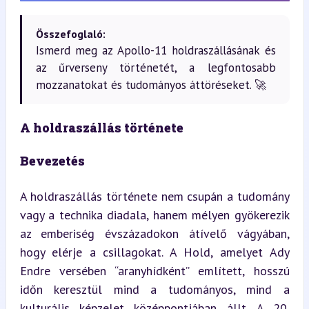
Összefoglaló:
Ismerd meg az Apollo-11 holdraszállásának és
az űrverseny történetét, a legfontosabb
mozzanatokat és tudományos áttöréseket. 🚀
A holdraszállás története
Bevezetés
A holdraszállás története nem csupán a tudomány 
vagy a technika diadala, hanem mélyen gyökerezik 
az emberiség évszázadokon átívelő vágyában, 
hogy elérje a csillagokat. A Hold, amelyet Ady 
Endre versében “aranyhídként” említett, hosszú 
időn keresztül mind a tudományos, mind a 
kulturális képzelet középpontjában állt. A 20. 