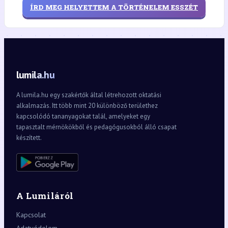
ÍRD MEG HELYETTEM A TÖRTÉNELEM ESSZÉT
lumila.hu
A lumila.hu egy szakértők által létrehozott oktatási
alkalmazás. Itt több mint 20 különböző területhez
kapcsolódó tananyagokat talál, amelyeket egy
tapasztalt mérnökökből és pedagógusokból álló csapat
készített.
A Lumiláról
Kapcsolat