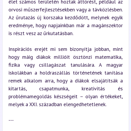
élet számos területén hoztak áttörést, például az 
orvosi műszerfejlesztésekben vagy a távközlésben. 
Az űrutazás új korszaka kezdődött, melynek egyik 
eredménye, hogy napjainkban már a magánszektor 
is részt vesz az űrkutatásban.
Inspirációs erejét mi sem bizonyítja jobban, mint 
hogy máig diákok millióit ösztönzi matematika, 
fizika vagy csillagászat tanulására. A magyar 
iskolákban a holdraszállás történetének tanítása 
remek alkalom arra, hogy a diákok elsajátítsák a 
kitartás, csapatmunka, kreativitás és 
problémamegoldás készségeit – olyan értékeket, 
melyek a XXI. században elengedhetetlenek.
---