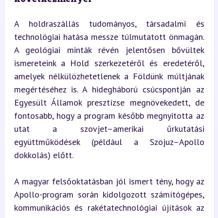
A holdraszállás tudományos, társadalmi és 
technológiai hatása messze túlmutatott önmagán. 
A geológiai minták révén jelentősen bővültek 
ismereteink a Hold szerkezetéről és eredetéről, 
amelyek nélkülözhetetlenek a Földünk múltjának 
megértéséhez is. A hidegháború csúcspontján az 
Egyesült Államok presztízse megnövekedett, de 
fontosabb, hogy a program később megnyitotta az 
utat a szovjet–amerikai űrkutatási 
együttműködések (például a Szojuz–Apollo 
dokkolás) előtt.
A magyar felsőoktatásban jól ismert tény, hogy az 
Apollo-program során kidolgozott számítógépes, 
kommunikációs és rakétatechnológiai újítások az 