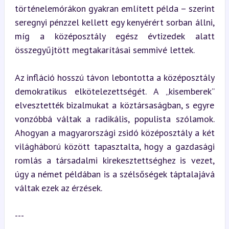
történelemórákon gyakran említett példa – szerint 
seregnyi pénzzel kellett egy kenyérért sorban állni, 
míg a középosztály egész évtizedek alatt 
összegyűjtött megtakarításai semmivé lettek.
Az infláció hosszú távon lebontotta a középosztály 
demokratikus elkötelezettségét. A „kisemberek” 
elvesztették bizalmukat a köztársaságban, s egyre 
vonzóbbá váltak a radikális, populista szólamok. 
Ahogyan a magyarországi zsidó középosztály a két 
világháború között tapasztalta, hogy a gazdasági 
romlás a társadalmi kirekesztettséghez is vezet, 
úgy a német példában is a szélsőségek táptalajává 
váltak ezek az érzések.
---