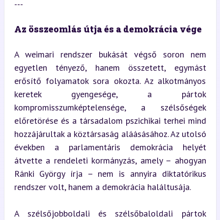
---
Az összeomlás útja és a demokrácia vége
A weimari rendszer bukását végső soron nem 
egyetlen tényező, hanem összetett, egymást 
erősítő folyamatok sora okozta. Az alkotmányos 
keretek gyengesége, a pártok 
kompromisszumképtelensége, a szélsőségek 
előretörése és a társadalom pszichikai terhei mind 
hozzájárultak a köztársaság aláásásához. Az utolsó 
években a parlamentáris demokrácia helyét 
átvette a rendeleti kormányzás, amely – ahogyan 
Ránki György írja – nem is annyira diktatórikus 
rendszer volt, hanem a demokrácia haláltusája.
A szélsőjobboldali és szélsőbaloldali pártok 