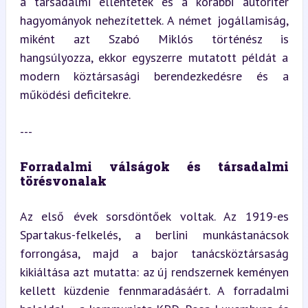
a társadalmi ellentétek és a korábbi autoriter 
hagyományok nehezítettek. A német jogállamiság, 
miként azt Szabó Miklós történész is 
hangsúlyozza, ekkor egyszerre mutatott példát a 
modern köztársasági berendezkedésre és a 
működési deficitekre.
---
Forradalmi válságok és társadalmi 
törésvonalak
Az első évek sorsdöntőek voltak. Az 1919-es 
Spartakus-felkelés, a berlini munkástanácsok 
forrongása, majd a bajor tanácsköztársaság 
kikiáltása azt mutatta: az új rendszernek keményen 
kellett küzdenie fennmaradásáért. A forradalmi 