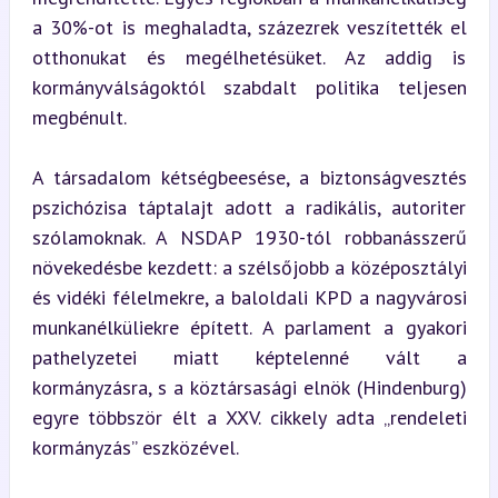
a 30%-ot is meghaladta, százezrek veszítették el 
otthonukat és megélhetésüket. Az addig is 
kormányválságoktól szabdalt politika teljesen 
megbénult.
A társadalom kétségbeesése, a biztonságvesztés 
pszichózisa táptalajt adott a radikális, autoriter 
szólamoknak. A NSDAP 1930-tól robbanásszerű 
növekedésbe kezdett: a szélsőjobb a középosztályi 
és vidéki félelmekre, a baloldali KPD a nagyvárosi 
munkanélküliekre épített. A parlament a gyakori 
pathelyzetei miatt képtelenné vált a 
kormányzásra, s a köztársasági elnök (Hindenburg) 
egyre többször élt a XXV. cikkely adta „rendeleti 
kormányzás” eszközével.