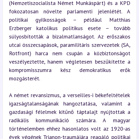
(Nemzetiszocialista Német Munkáspárt) és a KPD 
fokozatosan növelte parlamenti jelenlétét. A 
politikai gyilkosságok – például Matthias 
Erzberger katolikus politikus esete – tovább 
súlyosbították a bizalmatlanságot. Az erőszakos 
utcai összecsapások, paramilitáris szervezetek (SA, 
Rotfront) harca nem csupán a közbiztonságot 
veszélyeztette, hanem végletesen beszűkítette a 
kompromisszumra kész demokratikus erők 
mozgásterét.
A német revansizmus, a verseilles-i békefeltételek 
igazságtalanságának hangoztatása, valamint a 
gazdasági félelmek kitűnő táptalajt nyújtottak a 
radikális kommunikáció számára. A magyar 
történelemben ehhez hasonlatos volt az 1920-as 
évek végének Trianon-traumájára reagáló politikai 