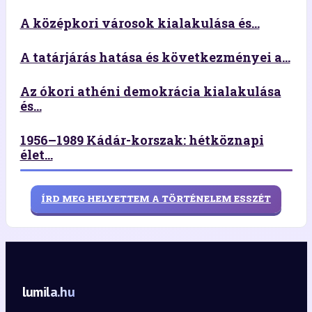
A középkori városok kialakulása és...
A tatárjárás hatása és következményei a...
Az ókori athéni demokrácia kialakulása
és...
1956–1989 Kádár-korszak: hétköznapi
élet...
ÍRD MEG HELYETTEM A TÖRTÉNELEM ESSZÉT
lumila.hu