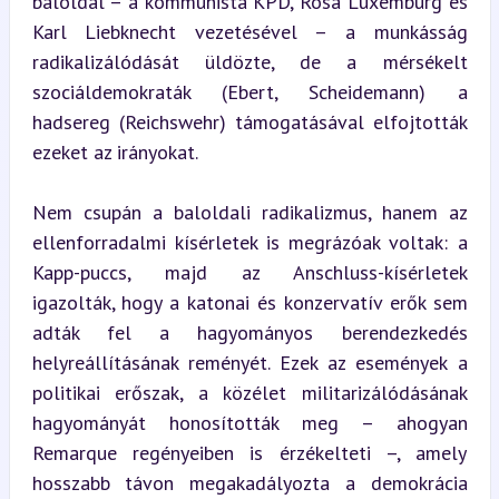
baloldal – a kommunista KPD, Rosa Luxemburg és 
Karl Liebknecht vezetésével – a munkásság 
radikalizálódását üldözte, de a mérsékelt 
szociáldemokraták (Ebert, Scheidemann) a 
hadsereg (Reichswehr) támogatásával elfojtották 
ezeket az irányokat.
Nem csupán a baloldali radikalizmus, hanem az 
ellenforradalmi kísérletek is megrázóak voltak: a 
Kapp-puccs, majd az Anschluss-kísérletek 
igazolták, hogy a katonai és konzervatív erők sem 
adták fel a hagyományos berendezkedés 
helyreállításának reményét. Ezek az események a 
politikai erőszak, a közélet militarizálódásának 
hagyományát honosították meg – ahogyan 
Remarque regényeiben is érzékelteti –, amely 
hosszabb távon megakadályozta a demokrácia 