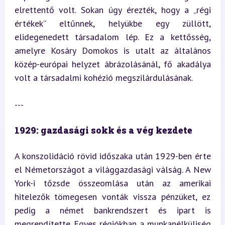
elrettentő volt. Sokan úgy érezték, hogy a „régi 
értékek” eltűnnek, helyükbe egy züllött, 
elidegenedett társadalom lép. Ez a kettősség, 
amelyre Kosáry Domokos is utalt az általános 
közép-európai helyzet ábrázolásánál, fő akadálya 
volt a társadalmi kohézió megszilárdulásának.
---
1929: gazdasági sokk és a vég kezdete
A konszolidáció rövid időszaka után 1929-ben érte 
el Németországot a világgazdasági válság. A New 
York-i tőzsde összeomlása után az amerikai 
hitelezők tömegesen vonták vissza pénzüket, ez 
pedig a német bankrendszert és ipart is 
megrendítette. Egyes régiókban a munkanélküliség 