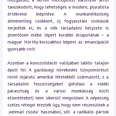
tanúskodott, hogy lehetséges a modern, pluralista 
értékrend kiépítése. A munkanélküliség 
átmenetileg csökkent, új fogyasztási szokások 
terjedtek el, és a nők társadalmi helyzete is 
jelentősen elébe lépett korábbi állapotának – a 
magyar Horthy-korszakhoz képest az emancipáció 
gyorsabb volt.
Azonban a konszolidáció valójában labilis talajon 
épült fel. A gazdasági növekedés túlnyomórészt 
rövid lejáratú amerikai hitelekből származott, s a 
társadalmi feszültségeket (például a vidéki 
parasztság és a városi munkásság közti 
ellentéteket) nem sikerült megoldani. A népesség 
széles rétegei érezték úgy, hogy nem részesülnek a 
„weimari csoda” hasznából, sőt: a radikális pártok 