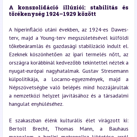
A konszolidáció illúziói: stabilitás és 
törékenység 1924–1929 között
A hiperinfláció utáni években, az 1924-es Dawes-
terv, majd a Young-terv megszületésével külföldi 
tőkebeáramlás és gazdasági stabilizáció indult el. 
Ezeknek köszönhetően az ipari termelés nőtt, az 
országra korábbinál kedvezőbb tekintettel néztek a 
nyugat-európai nagyhatalmak. Gustav Stresemann 
külpolitikája, a Locarno-egyezmények, majd a 
Népszövetségbe való belépés mind hozzájárultak 
a nemzetközi helyzet javításához és a társadalmi 
hangulat enyhüléséhez.
E szakaszban élénk kulturális élet virágzott ki: 
Bertolt Brecht, Thomas Mann, a Bauhaus 
mozgalom, a berlini metropolisz lüktetése arról 