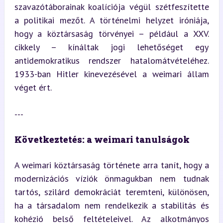
szavazótáborainak koalíciója végül szétfeszítette 
a politikai mezőt. A történelmi helyzet iróniája, 
hogy a köztársaság törvényei – például a XXV. 
cikkely – kínáltak jogi lehetőséget egy 
antidemokratikus rendszer hatalomátvételéhez. 
1933-ban Hitler kinevezésével a weimari állam 
véget ért.
---
Következtetés: a weimari tanulságok
A weimari köztársaság története arra tanít, hogy a 
modernizációs víziók önmagukban nem tudnak 
tartós, szilárd demokráciát teremteni, különösen, 
ha a társadalom nem rendelkezik a stabilitás és 
kohézió belső feltételeivel. Az alkotmányos 