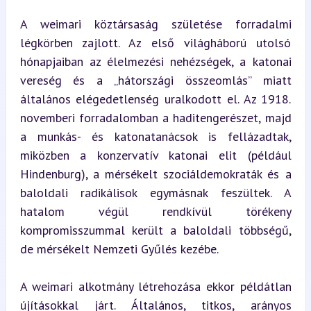
A weimari köztársaság születése forradalmi 
légkörben zajlott. Az első világháború utolsó 
hónapjaiban az élelmezési nehézségek, a katonai 
vereség és a „hátországi összeomlás” miatt 
általános elégedetlenség uralkodott el. Az 1918. 
novemberi forradalomban a haditengerészet, majd 
a munkás- és katonatanácsok is fellázadtak, 
miközben a konzervatív katonai elit (például 
Hindenburg), a mérsékelt szociáldemokraták és a 
baloldali radikálisok egymásnak feszültek. A 
hatalom végül rendkívül törékeny 
kompromisszummal került a baloldali többségű, 
de mérsékelt Nemzeti Gyűlés kezébe.
A weimari alkotmány létrehozása ekkor példátlan 
újításokkal járt. Általános, titkos, arányos 