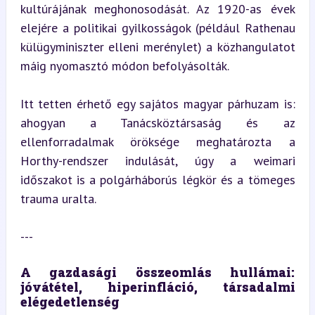
kultúrájának meghonosodását. Az 1920-as évek 
elejére a politikai gyilkosságok (például Rathenau 
külügyminiszter elleni merénylet) a közhangulatot 
máig nyomasztó módon befolyásolták.
Itt tetten érhető egy sajátos magyar párhuzam is: 
ahogyan a Tanácsköztársaság és az 
ellenforradalmak öröksége meghatározta a 
Horthy-rendszer indulását, úgy a weimari 
időszakot is a polgárháborús légkör és a tömeges 
trauma uralta.
---
A gazdasági összeomlás hullámai: 
jóvátétel, hiperinfláció, társadalmi 
elégedetlenség