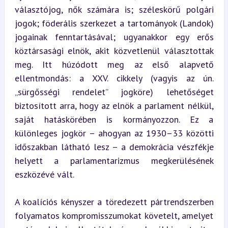
választójog, nők számára is; széleskörű polgári 
jogok; föderális szerkezet a tartományok (Landok) 
jogainak fenntartásával; ugyanakkor egy erős 
köztársasági elnök, akit közvetlenül választottak 
meg. Itt húzódott meg az első alapvető 
ellentmondás: a XXV. cikkely (vagyis az ún. 
„sürgősségi rendelet” jogköre) lehetőséget 
biztosított arra, hogy az elnök a parlament nélkül, 
saját hatáskörében is kormányozzon. Ez a 
különleges jogkör – ahogyan az 1930–33 közötti 
időszakban látható lesz – a demokrácia vészfékje 
helyett a parlamentarizmus megkerülésének 
eszközévé vált.
A koalíciós kényszer a töredezett pártrendszerben 
folyamatos kompromisszumokat követelt, amelyet 