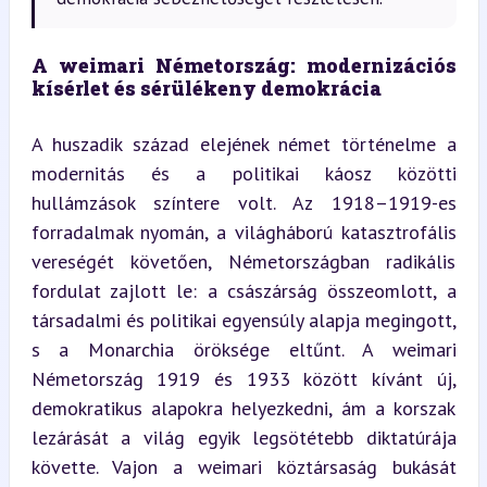
A weimari Németország: modernizációs 
kísérlet és sérülékeny demokrácia
A huszadik század elejének német történelme a 
modernitás és a politikai káosz közötti 
hullámzások színtere volt. Az 1918–1919-es 
forradalmak nyomán, a világháború katasztrofális 
vereségét követően, Németországban radikális 
fordulat zajlott le: a császárság összeomlott, a 
társadalmi és politikai egyensúly alapja megingott, 
s a Monarchia öröksége eltűnt. A weimari 
Németország 1919 és 1933 között kívánt új, 
demokratikus alapokra helyezkedni, ám a korszak 
lezárását a világ egyik legsötétebb diktatúrája 
követte. Vajon a weimari köztársaság bukását 