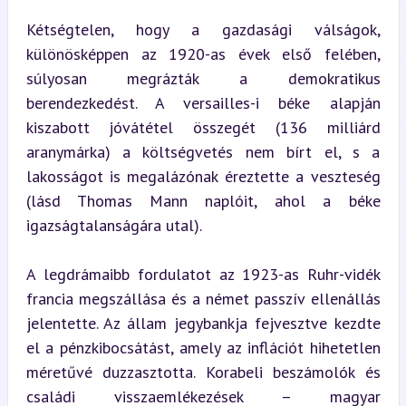
Kétségtelen, hogy a gazdasági válságok, 
különösképpen az 1920-as évek első felében, 
súlyosan megrázták a demokratikus 
berendezkedést. A versailles-i béke alapján 
kiszabott jóvátétel összegét (136 milliárd 
aranymárka) a költségvetés nem bírt el, s a 
lakosságot is megalázónak éreztette a veszteség 
(lásd Thomas Mann naplóit, ahol a béke 
igazságtalanságára utal).
A legdrámaibb fordulatot az 1923-as Ruhr-vidék 
francia megszállása és a német passzív ellenállás 
jelentette. Az állam jegybankja fejvesztve kezdte 
el a pénzkibocsátást, amely az inflációt hihetetlen 
méretűvé duzzasztotta. Korabeli beszámolók és 
családi visszaemlékezések – magyar 