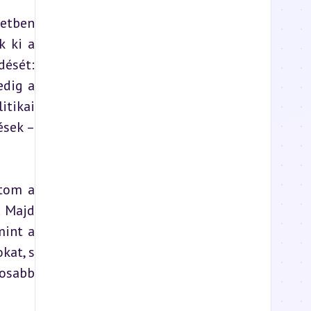
etben 
 ki a 
ését: 
dig a 
tikai 
sek – 
tom a 
 Majd 
int a 
at, s 
osabb 