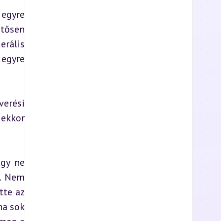
egyre 
tősen 
rális 
egyre 
erési 
ekkor 
gy ne 
. Nem 
te az 
a sok 