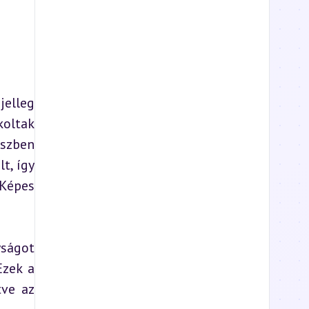
elleg 
oltak 
szben 
, így 
Képes 
ságot 
zek a 
ve az 