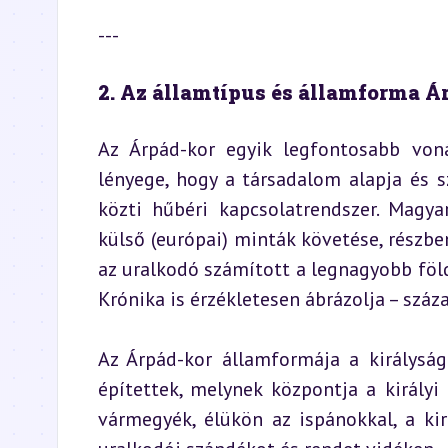
---
2. Az államtípus és államforma 
Az Árpád-kor egyik legfontosabb vonás
lényege, hogy a társadalom alapja és sz
közti hűbéri kapcsolatrendszer. Magya
külső (európai) minták követése, részben 
az uralkodó számított a legnagyobb föld
Krónika is érzékletesen ábrázolja – szá
Az Árpád-kor államformája a királyság 
építettek, melynek központja a királyi
vármegyék, élükön az ispánokkal, a kir