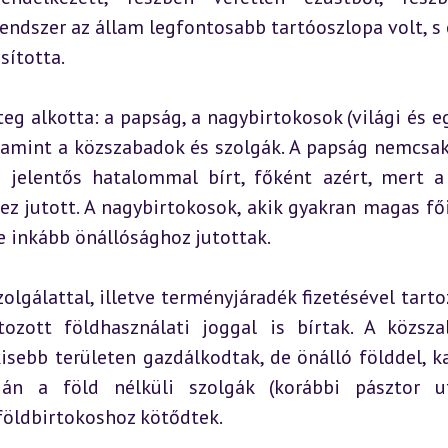
rendszer az állam legfontosabb tartóoszlopa volt, s 
sította.
g alkotta: a papság, a nagybirtokosok (világi és eg
lamint a közszabadok és szolgák. A papság nemcsak l
 jelentős hatalommal bírt, főként azért, mert a 
z jutott. A nagybirtokosok, akik gyakran magas fői
e inkább önállósághoz jutottak.
lgálattal, illetve terményjáradék fizetésével tartoz
ozott földhasználati joggal is bírtak. A közsza
sebb területen gazdálkodtak, de önálló földdel, ka
ján a föld nélküli szolgák (korábbi pásztor ut
 földbirtokoshoz kötődtek.