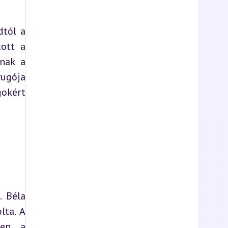
tól a 
ott a 
nak a 
ugója 
okért 
 Béla 
ta. A 
ben a 