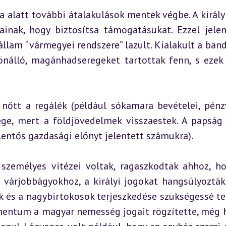
ása alatt további átalakulások mentek végbe. A király 
inak, hogy biztosítsa támogatásukat. Ezzel jelen
állam “vármegyei rendszere” lazult. Kialakult a bande
nálló, magánhadseregeket tartottak fenn, s ezek 
 nőtt a regálék (például sókamara bevételei, pénzv
ge, mert a földjövedelmek visszaestek. A papság 
lentős gazdasági előnyt jelentett számukra).
y személyes vitézei voltak, ragaszkodtak ahhoz, ho
a várjobbágyokhoz, a királyi jogokat hangsúlyozták
 és a nagybirtokosok terjeszkedése szükségessé tet
mentum a magyar nemesség jogait rögzítette, még h