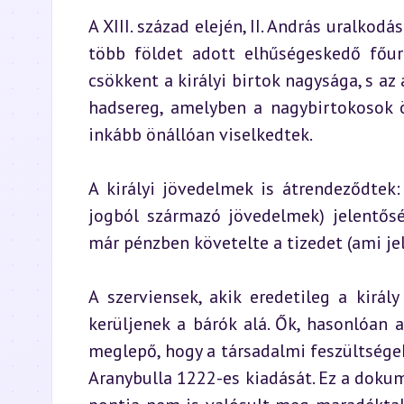
A XIII. század elején, II. András uralkod
több földet adott elhűségeskedő főura
csökkent a királyi birtok nagysága, s az 
hadsereg, amelyben a nagybirtokosok ö
inkább önállóan viselkedtek.
A királyi jövedelmek is átrendeződtek:
jogból származó jövedelmek) jelentősé
már pénzben követelte a tizedet (ami je
A szerviensek, akik eredetileg a királ
kerüljenek a bárók alá. Ők, hasonlóan 
meglepő, hogy a társadalmi feszültségek
Aranybulla 1222-es kiadását. Ez a doku