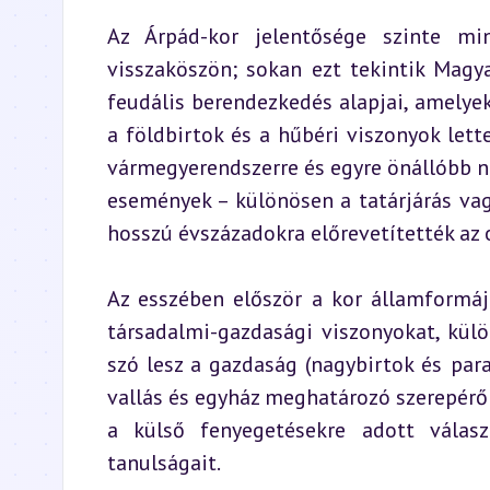
Az Árpád-kor jelentősége szinte mi
visszaköszön; sokan ezt tekintik Magya
feudális berendezkedés alapjai, amelye
a földbirtok és a hűbéri viszonyok lett
vármegyerendszerre és egyre önállóbb nem
események – különösen a tatárjárás va
hosszú évszázadokra előrevetítették az 
Az esszében először a kor államformáj
társadalmi-gazdasági viszonyokat, külö
szó lesz a gazdaság (nagybirtok és paras
vallás és egyház meghatározó szerepéről
a külső fenyegetésekre adott válasz
tanulságait.