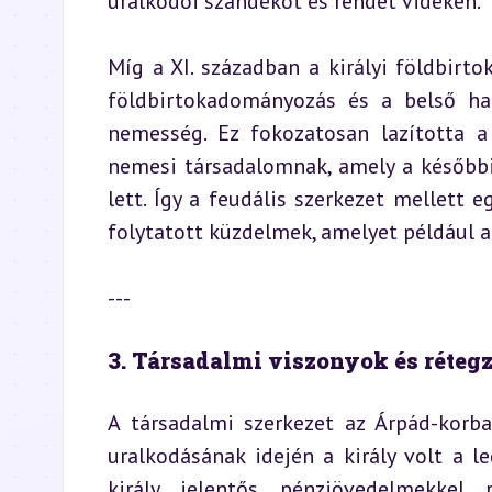
uralkodói szándékot és rendet vidéken.
Míg a XI. században a királyi földbirtok
földbirtokadományozás és a belső ha
nemesség. Ez fokozatosan lazította a
nemesi társadalomnak, amely a későbbi
lett. Így a feudális szerkezet mellett 
folytatott küzdelmek, amelyet például a
---
3. Társadalmi viszonyok és rétegz
A társadalmi szerkezet az Árpád-korban 
uralkodásának idején a király volt a le
király jelentős pénzjövedelmekkel r