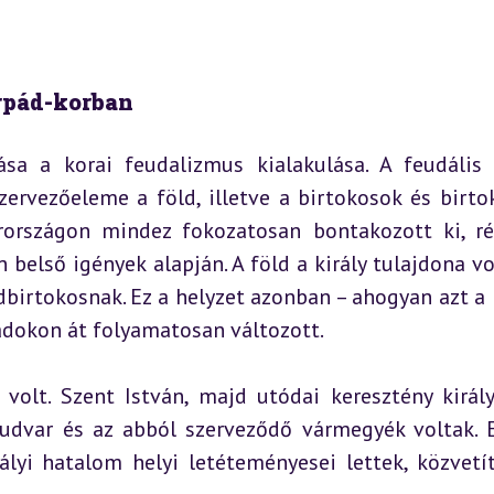
Árpád-korban
a a korai feudalizmus kialakulása. A feudális j
ervezőeleme a föld, illetve a birtokosok és birtok
rországon mindez fokozatosan bontakozott ki, ré
belső igények alapján. A föld a király tulajdona volt
birtokosnak. Ez a helyzet azonban – ahogyan azt a 
zadokon át folyamatosan változott.
volt. Szent István, majd utódai keresztény király
 udvar és az abból szerveződő vármegyék voltak. E
ályi hatalom helyi letéteményesei lettek, közvetít