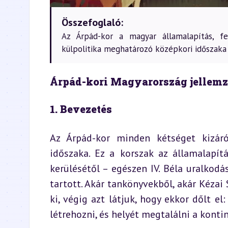
Összefoglaló:
Az Árpád-kor a magyar államalapítás, fe
külpolitika meghatározó középkori időszaka 
Árpád-kori Magyarország jellemz
1. Bevezetés
Az Árpád-kor minden kétséget kizá
időszaka. Ez a korszak az államalapítá
kerülésétől – egészen IV. Béla uralkodás
tartott. Akár tankönyvekből, akár Kéza
ki, végig azt látjuk, hogy ekkor dőlt e
létrehozni, és helyét megtalálni a konti