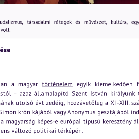
udalizmus, társadalmi rétegek és művészet, kultúra, egy
volt.
ése
róan a magyar 
történelem
 egyik kiemelkedően f
stól – azaz államalapító Szent István királyunk t
ának utolsó évtizedéig, hozzávetőleg a XI–XIII. szá
i Simon krónikájából vagy Anonymus gesztájából ind
l: a magyarság képes-e európai típusú keresztény ál
nens változó politikai térképén.