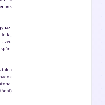
ennek 
yházi 
elki, 
tized 
spáni 
tak a 
badok 
tonai 
ódai) 