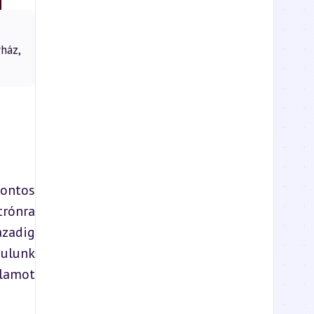
ház,
ontos 
rónra 
zadig 
ulunk 
lamot 