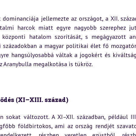
 dominanciája jellemezte az országot, a XII. század
talmi harcok miatt egyre nagyobb szerephez jut
 központi hatalom szorítását, s megágyazott an
 századokban a magyar politikai élet fő mozgatór
egyre hangsúlyosabbá váltak a jogokért és kiváltság
z Aranybulla megalkotása is tükröz.
ődés (XI–XIII. század)
sokat változott. A XI–XII. században, például III.
gfőbb földbirtokos, ami az ország rendjét szavatol
endelkezett, részben veretlen ezüstből, rész