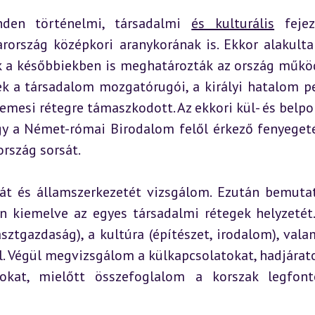
nden történelmi, társadalmi 
és kulturális
 fejez
rország középkori aranykorának is. Ekkor alakultak
k a későbbiekben is meghatározták az ország működ
ek a társadalom mozgatórugói, a királyi hatalom pe
esi rétegre támaszkodott. Az ekkori kül- és belpoli
gy a Német-római Birodalom felől érkező fenyegeté
ország sorsát.
át és államszerkezetét vizsgálom. Ezután bemuta
n kiemelve az egyes társadalmi rétegek helyzetét.
ztgazdaság), a kultúra (építészet, irodalom), valam
. Végül megvizsgálom a külkapcsolatokat, hadjáratok
okat, mielőtt összefoglalom a korszak legfont