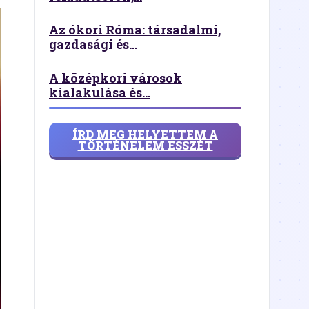
Az ókori Róma: társadalmi,
gazdasági és...
A középkori városok
kialakulása és...
ÍRD MEG HELYETTEM A
TÖRTÉNELEM ESSZÉT