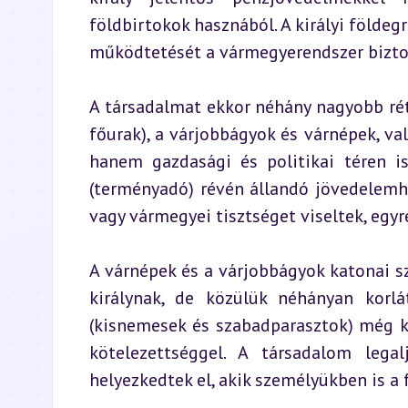
földbirtokok hasznából. A királyi földeg
működtetését a vármegyerendszer bizto
A társadalmat ekkor néhány nagyobb réte
főurak), a várjobbágyok és várnépek, va
hanem gazdasági és politikai téren is
(terményadó) révén állandó jövedelemhe
vagy vármegyei tisztséget viseltek, egyr
A várnépek és a várjobbágyok katonai szo
királynak, de közülük néhányan korlát
(kisnemesek és szabadparasztok) még ki
kötelezettséggel. A társadalom legal
helyezkedtek el, akik személyükben is a