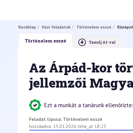
Kezdőlap
Házi feladatok
Történelem esszé
Középis
+
Történelem esszé
Tanulj AI-val
Az Árpád-kor tör
jellemzői Magy
Ezt a munkát a tanárunk ellenőrizte
Feladat típusa:
Történelem esszé
hozzáadva: 15.01.2026 time_at 18:25