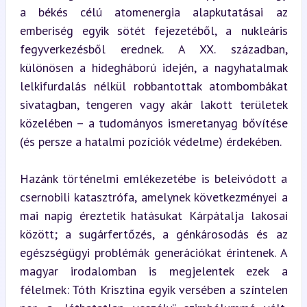
a békés célú atomenergia alapkutatásai az 
emberiség egyik sötét fejezetéből, a nukleáris 
fegyverkezésből erednek. A XX. században, 
különösen a hidegháború idején, a nagyhatalmak 
lelkifurdalás nélkül robbantottak atombombákat 
sivatagban, tengeren vagy akár lakott területek 
közelében – a tudományos ismeretanyag bővítése 
(és persze a hatalmi pozíciók védelme) érdekében.
Hazánk történelmi emlékezetébe is beleivódott a 
csernobili katasztrófa, amelynek következményei a 
mai napig éreztetik hatásukat Kárpátalja lakosai 
között; a sugárfertőzés, a génkárosodás és az 
egészségügyi problémák generációkat érintenek. A 
magyar irodalomban is megjelentek ezek a 
félelmek: Tóth Krisztina egyik versében a színtelen 