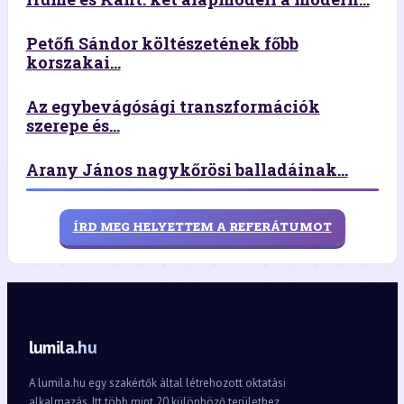
Petőfi Sándor költészetének főbb
korszakai...
Az egybevágósági transzformációk
szerepe és...
Arany János nagykőrösi balladáinak...
ÍRD MEG HELYETTEM A REFERÁTUMOT
lumila.hu
A lumila.hu egy szakértők által létrehozott oktatási
alkalmazás. Itt több mint 20 különböző területhez