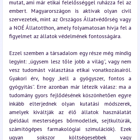
mutat, ami már etikai felelősséggel ruházza fel az 
embert. Magyarországon is aktívak olyan civil 
szervezetek, mint az Országos Állatvédőrség vagy 
a NOÉ Állatotthon, amely folyamatosan hívja fel a 
figyelmet az állatok védelmének fontosságára.
Ezzel szemben a társadalom egy része még mindig 
legyint: „úgysem lesz tőle jobb a világ”, vagy nem 
vesz tudomást választása etikai vonatkozásairól. 
Gyakori érv, hogy „kell a gyógyszer, fontos a 
gyógyítás”. Erre azonban már létezik válasz: ma a 
tudomány gyors fejlődésének köszönhetően egyre 
inkább elterjednek olyan kutatási módszerek, 
amelyek kiváltják az élő állatok használatát 
(például mesterséges bőrmodellek, sejtkultúrák, 
számítógépes farmakológiai szimulációk). Ezek 
ugyan sokszor költségesebbek vagy 