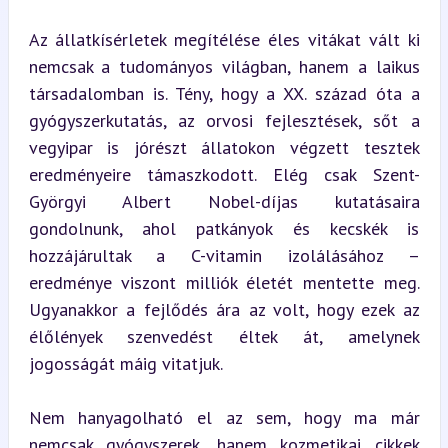
Az állatkísérletek megítélése éles vitákat vált ki 
nemcsak a tudományos világban, hanem a laikus 
társadalomban is. Tény, hogy a XX. század óta a 
gyógyszerkutatás, az orvosi fejlesztések, sőt a 
vegyipar is jórészt állatokon végzett tesztek 
eredményeire támaszkodott. Elég csak Szent-
Györgyi Albert Nobel-díjas kutatásaira 
gondolnunk, ahol patkányok és kecskék is 
hozzájárultak a C-vitamin izolálásához – 
eredménye viszont milliók életét mentette meg. 
Ugyanakkor a fejlődés ára az volt, hogy ezek az 
élőlények szenvedést éltek át, amelynek 
jogosságát máig vitatjuk.
Nem hanyagolható el az sem, hogy ma már 
nemcsak gyógyszerek, hanem kozmetikai cikkek 