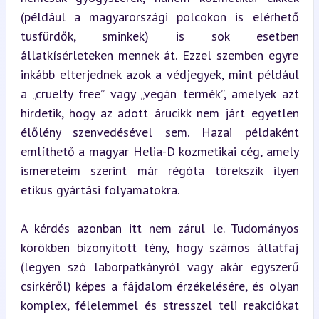
(például a magyarországi polcokon is elérhető 
tusfürdők, sminkek) is sok esetben 
állatkísérleteken mennek át. Ezzel szemben egyre 
inkább elterjednek azok a védjegyek, mint például 
a „cruelty free” vagy „vegán termék”, amelyek azt 
hirdetik, hogy az adott árucikk nem járt egyetlen 
élőlény szenvedésével sem. Hazai példaként 
említhető a magyar Helia-D kozmetikai cég, amely 
ismereteim szerint már régóta törekszik ilyen 
etikus gyártási folyamatokra.
A kérdés azonban itt nem zárul le. Tudományos 
körökben bizonyított tény, hogy számos állatfaj 
(legyen szó laborpatkányról vagy akár egyszerű 
csirkéről) képes a fájdalom érzékelésére, és olyan 
komplex, félelemmel és stresszel teli reakciókat 