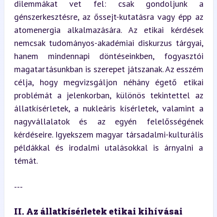
dilemmákat vet fel: csak gondoljunk a 
génszerkesztésre, az őssejt-kutatásra vagy épp az 
atomenergia alkalmazására. Az etikai kérdések 
nemcsak tudományos-akadémiai diskurzus tárgyai, 
hanem mindennapi döntéseinkben, fogyasztói 
magatartásunkban is szerepet játszanak. Az esszém 
célja, hogy megvizsgáljon néhány égető etikai 
problémát a jelenkorban, különös tekintettel az 
állatkísérletek, a nukleáris kísérletek, valamint a 
nagyvállalatok és az egyén felelősségének 
kérdéseire. Igyekszem magyar társadalmi-kulturális 
példákkal és irodalmi utalásokkal is árnyalni a 
témát.
---
II. Az állatkísérletek etikai kihívásai