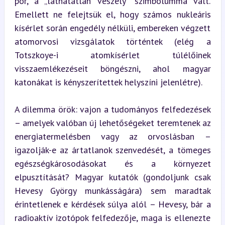
por, a „láthatatlan veszély” szimbólummá vált. 
Emellett ne felejtsük el, hogy számos nukleáris 
kísérlet során engedély nélküli, embereken végzett 
atomorvosi vizsgálatok történtek (elég a 
Totszkoye-i atomkísérlet túlélőinek 
visszaemlékezéseit böngészni, ahol magyar 
katonákat is kényszerítettek helyszíni jelenlétre).
A dilemma örök: vajon a tudományos felfedezések 
– amelyek valóban új lehetőségeket teremtenek az 
energiatermelésben vagy az orvoslásban – 
igazolják-e az ártatlanok szenvedését, a tömeges 
egészségkárosodásokat és a környezet 
elpusztítását? Magyar kutatók (gondoljunk csak 
Hevesy György munkásságára) sem maradtak 
érintetlenek e kérdések súlya alól – Hevesy, bár a 
radioaktív izotópok felfedezője, maga is ellenezte 