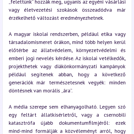
„felettünk” hozzák meg, ugyanis az egyéni vásárlási 
vagy életvezetési szokások összeadódva már 
érzékelhető változást eredményezhetnek.
A magyar iskolai rendszerben, például etika vagy 
társadalomismeret órákon, mind több helyen kerül 
előtérbe az állatvédelem, környezetvédelmi és 
emberi jogi nevelés kérdése. Az iskolai vetélkedők, 
projekthetek vagy diákönkormányzati kampányok 
például segítenek abban, hogy a következő 
generációk már természetesnek vegyék: minden 
döntésnek van morális „ára”.
A média szerepe sem elhanyagolható. Legyen szó 
egy feltárt állatkísérletről, vagy a csernobili 
katasztrófa újabb dokumentumfilmjéről: ezek 
mind-mind formálják a közvéleményt arról, hogy 