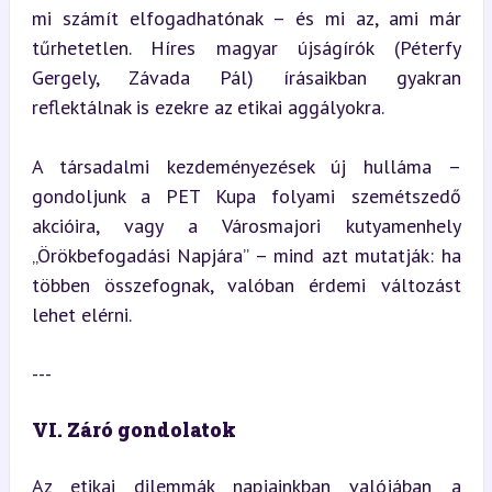
mi számít elfogadhatónak – és mi az, ami már 
tűrhetetlen. Híres magyar újságírók (Péterfy 
Gergely, Závada Pál) írásaikban gyakran 
reflektálnak is ezekre az etikai aggályokra.
A társadalmi kezdeményezések új hulláma – 
gondoljunk a PET Kupa folyami szemétszedő 
akcióira, vagy a Városmajori kutyamenhely 
„Örökbefogadási Napjára” – mind azt mutatják: ha 
többen összefognak, valóban érdemi változást 
lehet elérni.
---
VI. Záró gondolatok
Az etikai dilemmák napjainkban valójában a 