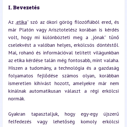
I. Bevezetés
Az „
etika
” szó az ókori görög filozófiából ered, és 
már Platón vagy Arisztotelész korában is kérdés 
volt, hogy mi különbözteti meg a „jónak” tűnő 
cselekvést a valóban helyes, erkölcsös döntéstől. 
Mai, rohanó és információval telített világunkban 
az etika kérdése talán még fontosabb, mint valaha. 
Hiszen a tudomány, a technológia és a gazdaság 
folyamatos fejlődése számos olyan, korábban 
ismeretlen kihívást hozott, amelyekre már nem 
kínálnak automatikusan választ a régi erkölcsi 
normák.
Gyakran tapasztaljuk, hogy egy-egy újszerű 
felfedezés vagy lehetőség komoly erkölcsi 