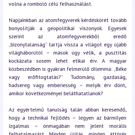
volna a romboló célú felhasználást.
Napjainkban az atomfegyverek kérdéskörét tovább 
bonyolítják a geopolitikai viszonyok. Egyesek 
szerint az atomfegyverekből eredő 
„bizonytalanság” tartja vissza a világot egy újabb 
világháborútól – mások úgy vélik, a pusztítás 
kockázata sosem lehet etikai érv. A magyar 
közbeszédben is gyakran felmerülő dilemma: „Béke 
vagy erőfitogtatás?” Tudomány, gazdaság, 
hadsereg vagy emberiesség – melyik érv dönt, 
amikor következményei beláthatatlanok?
Az egyértelmű tanulság talán abban keresendő, 
hogy a technikai fejlődés – legyen az bármilyen 
izgalmas – önmagában nem jelent morális 
felhatalmazást. Minden újítás, minden áttörés 