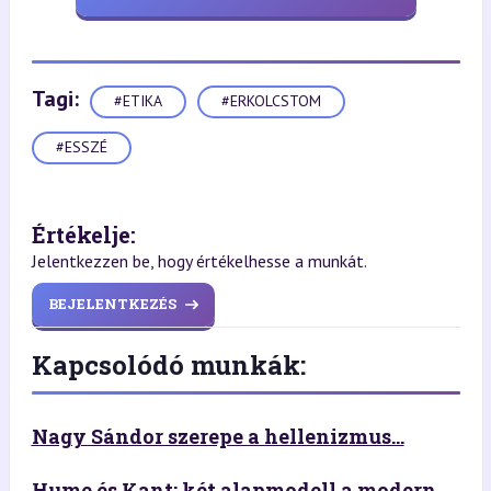
Tagi:
#ETIKA
#ERKOLCSTOM
#ESSZÉ
Értékelje:
Jelentkezzen be, hogy értékelhesse a munkát.
BEJELENTKEZÉS
Kapcsolódó munkák:
Nagy Sándor szerepe a hellenizmus...
Hume és Kant: két alapmodell a modern...