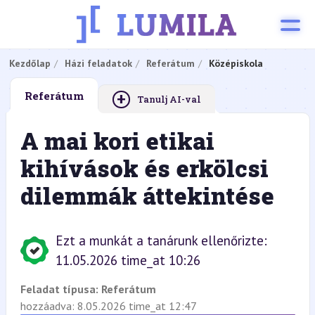
Kezdőlap
Házi feladatok
Referátum
Középiskola
+
Referátum
Tanulj AI-val
A mai kori etikai
kihívások és erkölcsi
dilemmák áttekintése
Ezt a munkát a tanárunk ellenőrizte:
11.05.2026 time_at 10:26
Feladat típusa:
Referátum
hozzáadva: 8.05.2026 time_at 12:47