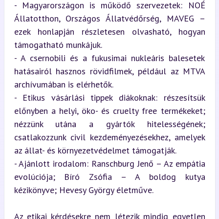
- Magyarországon is működő szervezetek: NOÉ 
Állatotthon, Országos Állatvédőrség, MAVEG – 
ezek honlapján részletesen olvasható, hogyan 
támogatható munkájuk.

- A csernobili és a fukusimai nukleáris balesetek 
hatásairól hasznos rövidfilmek, például az MTVA 
archívumában is elérhetők.

- Etikus vásárlási tippek diákoknak: részesítsük 
előnyben a helyi, öko- és cruelty free termékeket; 
nézzünk utána a gyártók hitelességének; 
csatlakozzunk civil kezdeményezésekhez, amelyek 
az állat- és környezetvédelmet támogatják.

- Ajánlott irodalom: Ranschburg Jenő – Az empátia 
evolúciója; Bíró Zsófia – A boldog kutya 
kézikönyve; Hevesy György életműve.
Az etikai kérdésekre nem létezik mindig egyetlen 